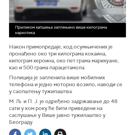
Приликом хапшења заплењено више килограма
наркотика
Након примопредаје, код осумњичених је
пронађено око три килограма кокаина,
килограм хероина, око пет грама марихуане,
као и 500 грама парацетамола.
Полиција је запленила више мобилних
телефона и једно моторно возило, наводи се
у саопштењу тужилаштва.
М. Љ. и П. Ј. је одређено задржавање до 48
сати у ком року ће бити приведени на
саслушање у Више јавно тужилаштво у
Београду.