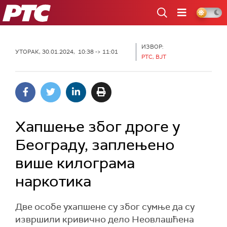
РТС
ИЗВОР:
УТОРАК, 30.01.2024, 10:38 -> 11:01
РТС, ВЈТ
Хапшење због дроге у
Београду, заплењено
више килограма
наркотика
Две особе ухапшене су због сумње да су
извршили кривично дело Неовлашћена