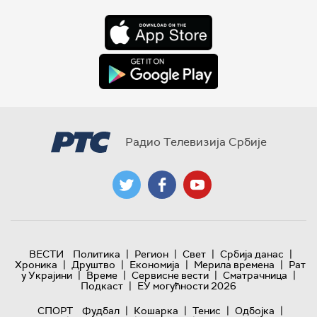
Радио Телевизија Србије
|
|
|
|
ВЕСТИ
Политика
Регион
Свет
Србија данас
|
|
|
|
Хроника
Друштво
Економија
Мерила времена
Рат
|
|
|
|
у Украјини
Време
Сервисне вести
Сматрачница
|
Подкаст
ЕУ могућности 2026
|
|
|
|
СПОРТ
Фудбал
Кошарка
Тенис
Одбојка