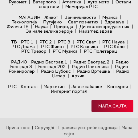
|
|
|
|
Рукомет
Ватерполо
Атлетика
Ауто-мото
Остали
|
спортови
Меморијал РТС
|
|
|
МАГАЗИН
Живот
Занимљивости
Музика
|
|
|
|
Технологијa
Путујемо
Свет познатих
Здравље
|
|
|
|
Филм и ТВ
Наука
Природа
Дигитални предузетник
|
За мале велике хероје
Наизглед здрав
|
|
|
|
|
ТВ
РТС 1
РТС 2
РТС 3
РТС Свет
РТС Наука
|
|
|
|
РТС Драма
РТС Живот
РТС Класика
РТС Коло
|
|
РТС Трезор
РТС Музика
РТС Полетарац
|
|
РАДИО
Радио Београд 1
Радио Београд 2
Радио
|
|
|
Београд 3
Београд 202
Радио Плетеница
Радио
|
|
|
Рокенролер
Радио Џубокс
Радио Вртешка
Радио
|
Џезер
Архив
|
|
|
|
РТС
Контакт
Маркетинг
Јавне набавке
Конкурси
Интернет портал
МАПА САЈТА
Приватност
Copyright
Правила употребе садржаја
Мапа
|
|
|
сајта