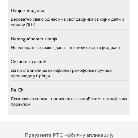
Dvojnik mog oca
Вероватно свако од нас има свог двојника са којим дели и
сличну ДНК
Nemogućnost tusiranja
Не туширате се сваког дана – не стидите се, то је здраво
Cestitke za uspeh
Да ли сте знали да се најбоље грамофонске ручице
производе у Србији
Re: Eh...
Лесковачка спржа – производ са заштићеним географским
пореклом
Преузмите РТС мобилну апликацију