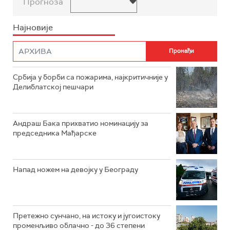
Прогноза
Најновије
Србија у борби са пожарима, најкритичније у
Делиблатској пешчари
Андраш Бака прихватио номинацију за
председника Мађарске
Напад ножем на девојку у Београду
Претежно сунчано, на истоку и југоистоку
променљиво облачно - до 36 степени