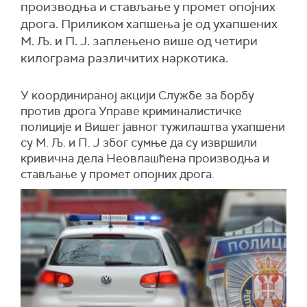
производња и стављање у промет опојних
дрога. Приликом хапшења је од ухапшених
М. Љ. и П. Ј. заплењено више од четири
килограма различитих наркотика.
У координираној акцији Службе за борбу
против дрога Управе криминалистичке
полиције и Вишег јавног тужилаштва ухапшени
су М. Љ. и П. Ј због сумње да су извршили
кривична дела Неовлашћена производња и
стављање у промет опојних дрога.