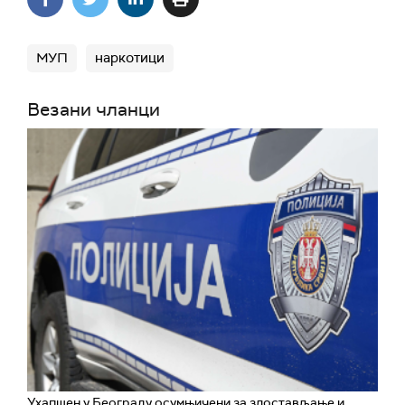
МУП
наркотици
Везани чланци
Ухапшен у Београду осумњичени за злостављање и