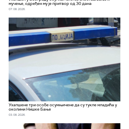
мучење, одређен му је притвор од 30 дана
07. 08. 2026.
Ухапшенe три особе осумњичене да су тукле младића у
околини Нишке Бање
03. 08. 2026.