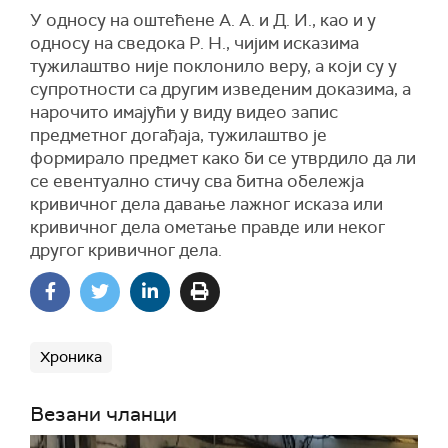
У односу на оштећене А. А. и Д. И., као и у
односу на сведока Р. Н., чијим исказима
тужилаштво није поклонило веру, а који су у
супротности са другим изведеним доказима, а
нарочито имајући у виду видео запис
предметног догађаја, тужилаштво је
формирало предмет како би се утврдило да ли
се евентуално стичу сва битна обележја
кривичног дела давање лажног исказа или
кривичног дела ометање правде или неког
другог кривичног дела.
Хроника
Везани чланци