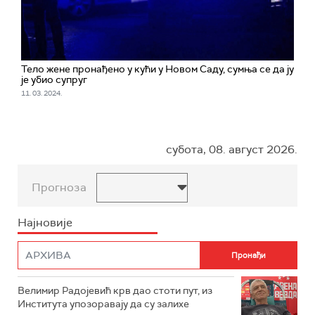
Тело жене пронађено у кући у Новом Саду, сумња се да ју
је убио супруг
11. 03. 2024.
субота, 08. август 2026.
Прогноза
Најновије
Велимир Радојевић крв дао стоти пут, из
Института упозоравају да су залихе