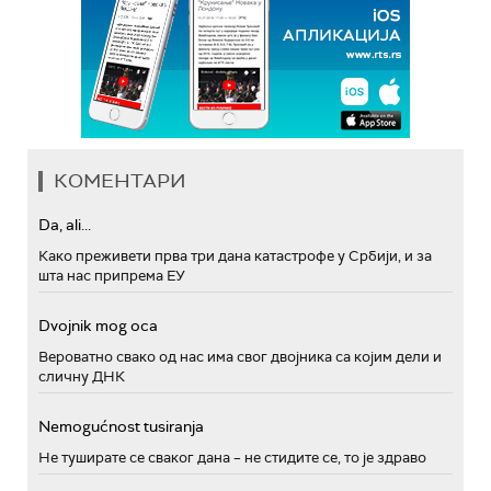
КОМЕНТАРИ
Da, ali...
Како преживети прва три дана катастрофе у Србији, и за
шта нас припрема ЕУ
Dvojnik mog oca
Вероватно свако од нас има свог двојника са којим дели и
сличну ДНК
Nemogućnost tusiranja
Не туширате се сваког дана – не стидите се, то је здраво