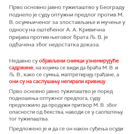
Прво основно јавно тужилаштво у Београду
поднело је суду оптужни предлог против М.
В. осумњиченог за злостављање и мучење у
односу на оштећеног А. А. Кривична
пријава против његовог брата Љ. В. је
одбачена због недостатка доказа.
Недавно су
објављени снимци узнемирујуће
садржине
, на којима се види да браћа М. В. и
Љ. В., како се сумња, малтретирају грађане, а
они су на саслушању негирали кривицу
.
Прво основно јавно тужилаштво је поред
подношења оптужног предлога, суду
предложило да продужи притвор М. В. због
опасности од бекства, наводи се у саопштењу
тог тужилаштва.
Предложено је и да се он након суђења осуди