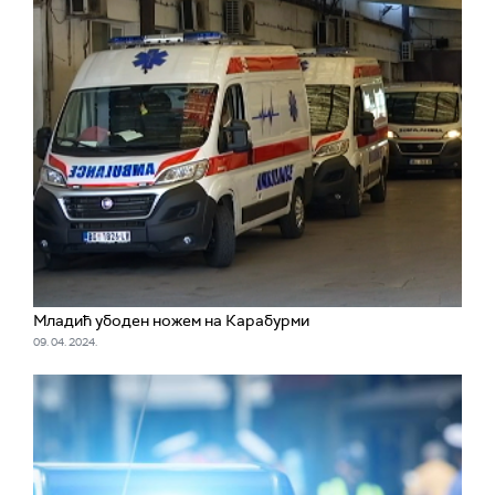
Младић убоден ножем на Карабурми
09. 04. 2024.