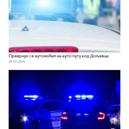
Преврнуо се аутомобил на ауто-путу код Дољевца
28. 03. 2024.