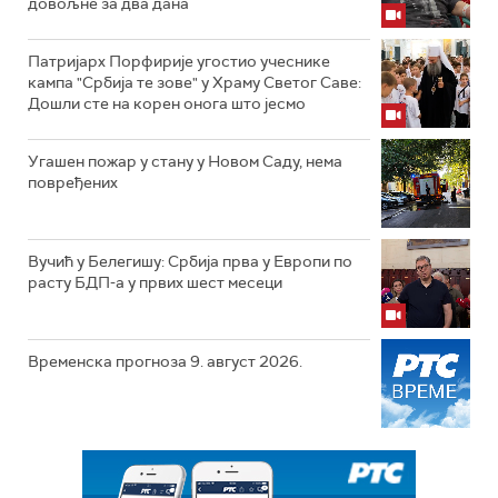
довољне за два дана
Патријарх Порфирије угостио учеснике
кампа "Србија те зове" у Храму Светог Саве:
Дошли сте на корен онога што јесмо
Угашен пожар у стану у Новом Саду, нема
повређених
Вучић у Белегишу: Србија прва у Европи по
расту БДП-а у првих шест месеци
Временска прогноза 9. август 2026.