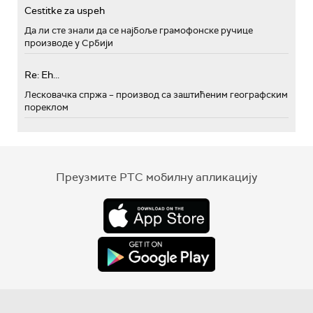
Cestitke za uspeh
Да ли сте знали да се најбоље грамофонске ручице
производе у Србији
Re: Eh...
Лесковачка спржа – производ са заштићеним географским
пореклом
Преузмите РТС мобилну апликацију