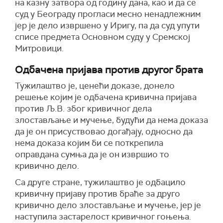
на казну затвора од годину дана, као и да се
суд у Београду прогласи месно ненадлежним
јер је дело извршено у Иригу, па да суд упути
списе предмета Основном суду у Сремској
Митровици.
Одбачена пријава против другог брата
Тужилаштво је, ценећи доказе, донело
решење којим је одбачена кривична пријава
против Љ.В. због кривичног дела
злостављање и мучење, будући да нема доказа
да је он присуствовао догађају, односно да
нема доказа којим би се поткрепила
оправдана сумња да је он извршио то
кривично дело.
Са друге стране, тужилаштво је одбацило
кривичну пријаву против браће за друго
кривично дело злостављање и мучење, јер је
наступила застарелост кривичног гоњења.