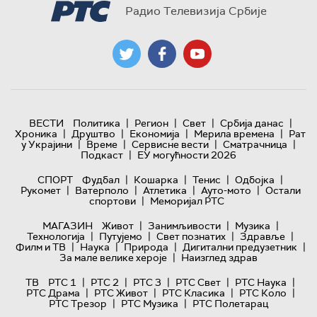
Радио Телевизија Србије
|
|
|
|
ВЕСТИ
Политика
Регион
Свет
Србија данас
|
|
|
|
Хроника
Друштво
Економија
Мерила времена
Рат
|
|
|
|
у Украјини
Време
Сервисне вести
Сматрачница
|
Подкаст
ЕУ могућности 2026
|
|
|
|
СПОРТ
Фудбал
Кошарка
Тенис
Одбојка
|
|
|
|
Рукомет
Ватерполо
Атлетика
Ауто-мото
Остали
|
спортови
Меморијал РТС
|
|
|
МАГАЗИН
Живот
Занимљивости
Музика
|
|
|
|
Технологијa
Путујемо
Свет познатих
Здравље
|
|
|
|
Филм и ТВ
Наука
Природа
Дигитални предузетник
|
За мале велике хероје
Наизглед здрав
|
|
|
|
|
ТВ
РТС 1
РТС 2
РТС 3
РТС Свет
РТС Наука
|
|
|
|
РТС Драма
РТС Живот
РТС Класика
РТС Коло
|
|
РТС Трезор
РТС Музика
РТС Полетарац