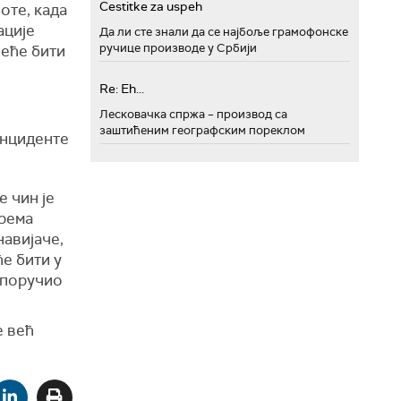
Cestitke za uspeh
оте, када
ације
Да ли сте знали да се најбоље грамофонске
ручице производе у Србији
неће бити
Re: Eh...
Лесковачка спржа – производ са
заштићеним географским пореклом
инциденте
 чин је
према
навијаче,
ће бити у
, поручио
е већ