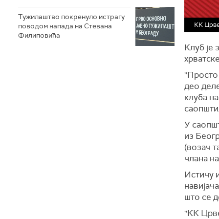
Тужилаштво покренуло истрагу
КК Црве
поводом напада на Стевана
Филиповића
Клуб је 
хрватск
"Просто 
део деле
клуба на
саопштил
У саопшт
из Беогр
(возач т
члана на
Истичу и
навијача
што се д
"КК Црв