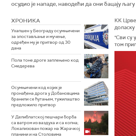
осудио је нападе, наводећи да они бацају љагу 
ХРОНИКА
КК Црвен
доласку
Ухапшен у Београду осумњичени
за злостављање и мучење,
"Сви су 
одређен му је притвор од 30
том при
дана
Пола тоне дроге заплењено код
Смедерева
Осумњичени код којих је
пронађена дрога у Добановцима
бранили се ћутањем, тужилаштво
предложило притвор
У Делиблатској пешчари борба
са ватром из ваздуха и са копна;
Локализован пожар на Жарачкој
планини и на Столовима