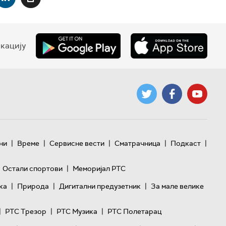
кацију
|
|
|
|
|
ни
Време
Сервисне вести
Сматрачница
Подкаст
|
Остали спортови
Меморијал РТС
|
|
|
ка
Природа
Дигитални предузетник
За мале велике
|
|
|
РТС Трезор
РТС Музика
РТС Полетарац