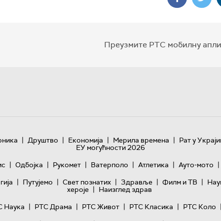
Преузмите РТС мобилну апли
|
|
|
|
оника
Друштво
Економија
Мерила времена
Рат у Украји
ЕУ могућности 2026
|
|
|
|
|
|
ис
Одбојка
Рукомет
Ватерполо
Атлетика
Ауто-мото
|
|
|
|
|
гијa
Путујемо
Свет познатих
Здравље
Филм и ТВ
Нау
|
хероје
Наизглед здрав
|
|
|
|
С Наука
РТС Драма
РТС Живот
РТС Класика
РТС Коло