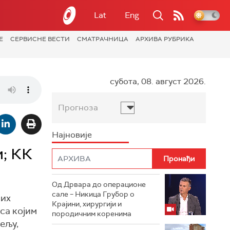
Lat
Eng
Е
СЕРВИСНЕ ВЕСТИ
СМАТРАЧНИЦА
АРХИВА РУБРИКА
субота, 08. август 2026.
Прогноза
Најновије
; КК
Од Дрвара до операционе
сале – Никица Грубор о
них
Крајини, хирургији и
са којим
породичним коренима
дељу,