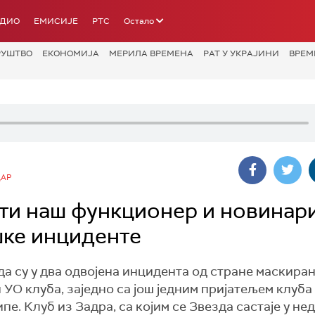
АДИО
ЕМИСИЈЕ
РТС
Остало
РУШТВО
ЕКОНОМИЈА
МЕРИЛА ВРЕМЕНА
РАТ У УКРАЈИНИ
ВРЕМ
ДАР
ти наш функционер и новинари
шке инциденте
а су у два одвојена инцидента од стране маскира
УО клуба, заједно са још једним пријатељем клуба 
пе. Клуб из Задра, са којим се Звезда састаје у не