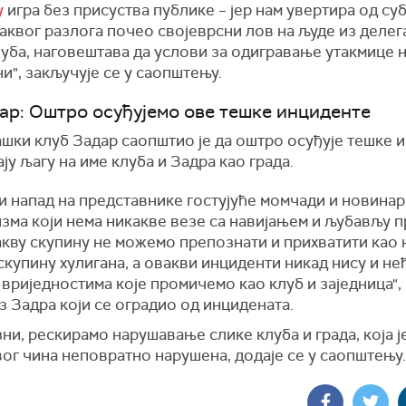
у
игра без присуства публике – јер нам увертира од суб
каквог разлога почео својеврсни лов на људе из делег
уба, наговештава да услови за одигравање утакмице 
и", закључује се у саопштењу.
ар: Оштро осуђујемо ове тешке инциденте
шки клуб Задар саопштио је да оштро осуђује тешке 
ају љагу на име клуба и Задра као града.
 напад на представнике гостујуће момчади и новинаре
зма који нема никакве везе са навијањем и љубављу 
акву скупину не можемо препознати и прихватити као 
скупину хулигана, а овакви инциденти никад нису и не
 вриједностима које промичемо као клуб и заједница"
из Задра који се оградио од инцидената.
ни, рескирамо нарушавање слике клуба и града, која ј
ог чина неповратно нарушена, додаје се у саопштењу.