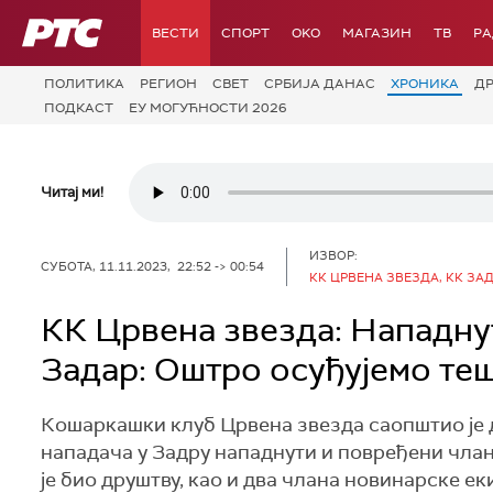
РТС
ВЕСТИ
СПОРТ
OKO
МАГАЗИН
ТВ
Р
ПОЛИТИКА
РЕГИОН
СВЕТ
СРБИЈА ДАНАС
ХРОНИКА
Д
ПОДКАСТ
ЕУ МОГУЋНОСТИ 2026
Читај ми!
ИЗВОР:
СУБОТА, 11.11.2023, 22:52 -> 00:54
КК ЦРВЕНА ЗВЕЗДА, КК ЗА
КК Црвена звезда: Нападну
Задар: Оштро осуђујемо те
Кошаркашки клуб Црвена звезда саопштио је д
нападача у Задру нападнути и повређени члан 
је био друштву, као и два члана новинарске еки