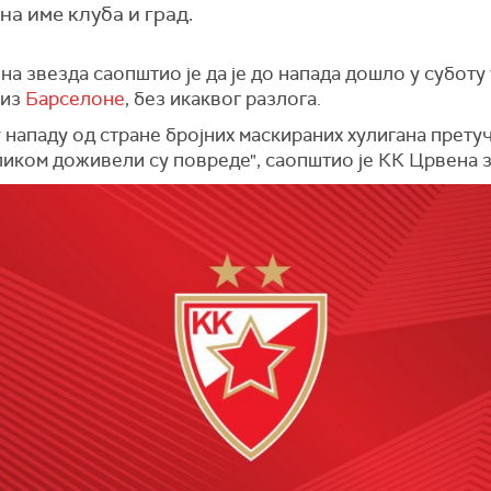
на име клуба и град.
а звезда саопштио је да је до напада дошло у суботу 
 из
Барселоне
, без икаквог разлога.
у нападу од стране бројних маскираних хулигана претуч
ликом доживели су повреде", саопштио је КК Црвена з