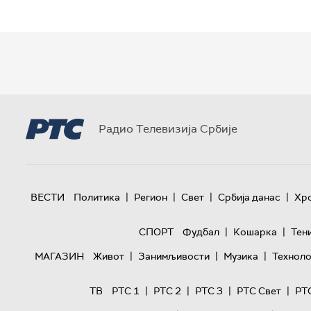
Радио Телевизија Србије
|
|
|
|
ВЕСТИ
Политика
Регион
Свет
Србија данас
Хр
|
|
СПОРТ
Фудбал
Кошарка
Тен
|
|
|
МАГАЗИН
Живот
Занимљивости
Музика
Техноло
|
|
|
|
ТВ
РТС 1
РТС 2
РТС 3
РТС Свет
РТ