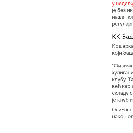
у недељ
је без и
нашег кл
регуларн
КК Зад
Кошарка
који бац
"Физички
хулигани
клубу. Т
већ као 
складу с
је клуб 
Осим каз
након ов