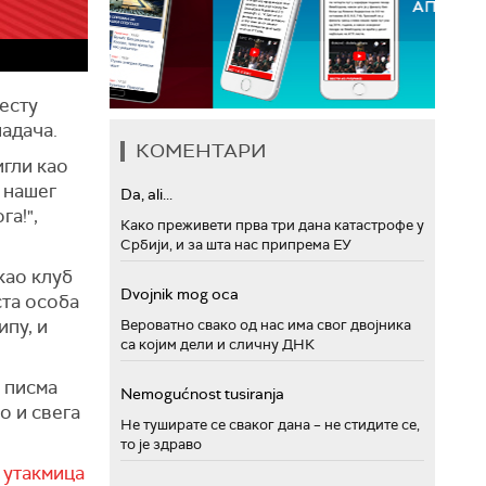
месту
адача.
КОМЕНТАРИ
игли као
а нашег
Da, ali...
га!",
Како преживети прва три дана катастрофе у
Србији, и за шта нас припрема ЕУ
као клуб
Dvojnik mog oca
ста особа
ипу, и
Вероватно свако од нас има свог двојника
са којим дели и сличну ДНК
г писма
Nemogućnost tusiranja
о и свега
Не туширате се сваког дана – не стидите се,
то је здраво
е
утакмица