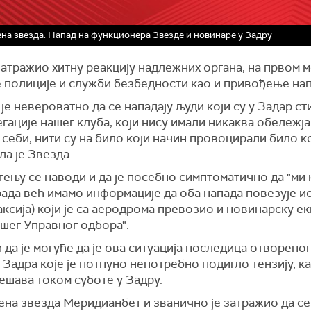
на звезда: Напад на функционера Звезде и новинаре у Задру
затражио хитну реакцију надлежних органа, на првом 
е полиције и служби безбедности као и привођење нап
је невероватно да се нападају људи који су у Задар ст
гације нашег клуба, који нису имали никаква обележј
 себи, нити су на било који начин провоцирали било ко
а је Звезда.
ењу се наводи и да је посебно симптоматично да "ми 
ада већ имамо информације да оба напада повезује и
аксија) који је са аеродрома превозио и новинарску ек
шег Управног одбора".
 да је могуће да је ова ситуација последица отворено
 Задра које је потпуно непотребно подигло тензију, ка
ешава током суботе у Задру.
ена звезда Меридианбет и званично је затражио да с