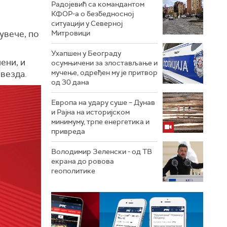
Радојевић са командантом
КФОР-а о безбедносној
ситуацији у Северној
увече, по
Митровици
Ухапшен у Београду
ени, и
осумњичени за злостављање и
мучење, одређен му је притвор
везда.
од 30 дана
Европа на удару суше – Дунав
и Рајна на историјском
минимуму, трпе енергетика и
привреда
Володимир Зеленски - од ТВ
екрана до ровова
геополитике