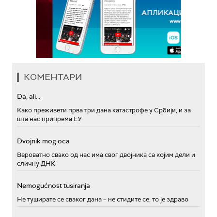
КОМЕНТАРИ
Da, ali...
Како преживети прва три дана катастрофе у Србији, и за
шта нас припрема ЕУ
Dvojnik mog oca
Вероватно свако од нас има свог двојника са којим дели и
сличну ДНК
Nemogućnost tusiranja
Не туширате се сваког дана – не стидите се, то је здраво