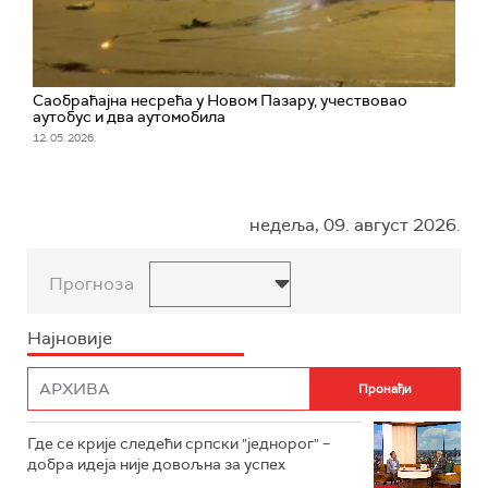
Саобраћајна несрећа у Новом Пазару, учествовао
аутобус и два аутомобила
12. 05. 2026.
недеља, 09. август 2026.
Прогноза
Најновије
Где се крије следећи српски "једнорог" –
добра идеја није довољна за успех