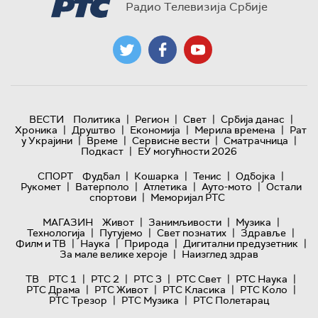
Радио Телевизија Србије
|
|
|
|
ВЕСТИ
Политика
Регион
Свет
Србија данас
|
|
|
|
Хроника
Друштво
Економија
Мерила времена
Рат
|
|
|
|
у Украјини
Време
Сервисне вести
Сматрачница
|
Подкаст
ЕУ могућности 2026
|
|
|
|
СПОРТ
Фудбал
Кошарка
Тенис
Одбојка
|
|
|
|
Рукомет
Ватерполо
Атлетика
Ауто-мото
Остали
|
спортови
Меморијал РТС
|
|
|
МАГАЗИН
Живот
Занимљивости
Музика
|
|
|
|
Технологијa
Путујемо
Свет познатих
Здравље
|
|
|
|
Филм и ТВ
Наука
Природа
Дигитални предузетник
|
За мале велике хероје
Наизглед здрав
|
|
|
|
|
ТВ
РТС 1
РТС 2
РТС 3
РТС Свет
РТС Наука
|
|
|
|
РТС Драма
РТС Живот
РТС Класика
РТС Коло
|
|
РТС Трезор
РТС Музика
РТС Полетарац