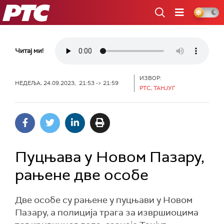
РТС
Читај ми!
ИЗВОР:
НЕДЕЉА, 24.09.2023, 21:53 -> 21:59
РТС, ТАНЈУГ
Пуцњава у Новом Пазару,
рањене две особе
Две особе су рањене у пуцњави у Новом
Пазару, а полиција трага за извршиоцима