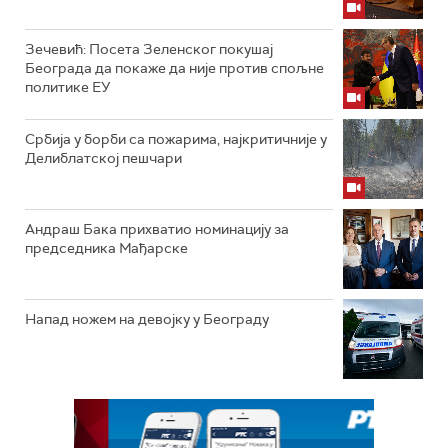
Зечевић: Посета Зеленског покушај
Београда да покаже да није против спољне
политике ЕУ
Србија у борби са пожарима, најкритичније у
Делиблатској пешчари
Андраш Бака прихватио номинацију за
председника Мађарске
Напад ножем на девојку у Београду