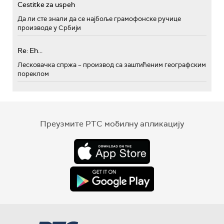
Cestitke za uspeh
Да ли сте знали да се најбоље грамофонске ручице
производе у Србији
Re: Eh...
Лесковачка спржа – производ са заштићеним географским
пореклом
Преузмите РТС мобилну апликацију