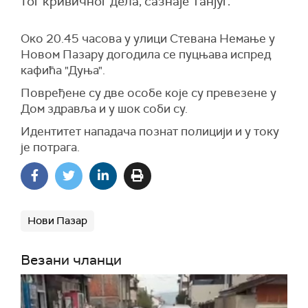
тог кривичног дела, сазнаје Танјуг.
Око 20.45 часова у улици Стевана Немање у
Новом Пазару догодила се пуцњава испред
кафића "Дуња".
Повређене су две особе које су превезене у
Дом здравља и у шок соби су.
Идентитет нападача познат полицији и у току
је потрага.
Нови Пазар
Везани чланци