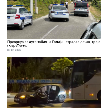
Преврнуо се аутомобил на Голији – страдао дечак, троје
повређених
07. 07. 2026.