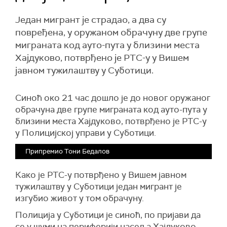
Један мигрант је страдао, а два су
повређена, у оружаном обрачуну две групе
миграната код ауто-пута у близини места
Хајдуково, потврђено је РТС-у у Вишем
јавном тужилаштву у Суботици.
Синоћ око 21 час дошло је до новог оружаног
обрачуна две групе миграната код ауто-пута у
близини места Хајдуково, потврђено је РТС-у
у Полицијској управи у Суботици.
Припремио Тони Бедалов
Како је РТС-у потврђено у Вишем јавном
тужилаштву у Суботици један мигрант је
изгубио живот у том обрачуну.
Полиција у Суботици је синоћ, по пријави да
се у шуми на периферији насеља Хајдуково