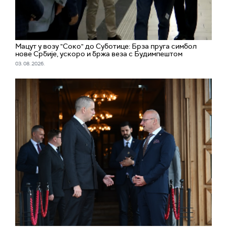
Мацут у возу "Соко" до Суботице: Брза пруга симбол
нове Србије, ускоро и бржа веза с Будимпештом
03. 08. 2026.