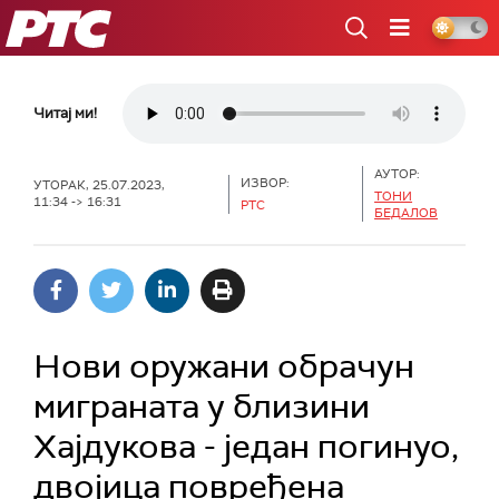
РТС
Читај ми!
АУТОР:
ИЗВОР:
УТОРАК, 25.07.2023,
ТОНИ
11:34 -> 16:31
РТС
БЕДАЛОВ
Нови оружани обрачун
миграната у близини
Хајдукова - један погинуо,
двојица повређена