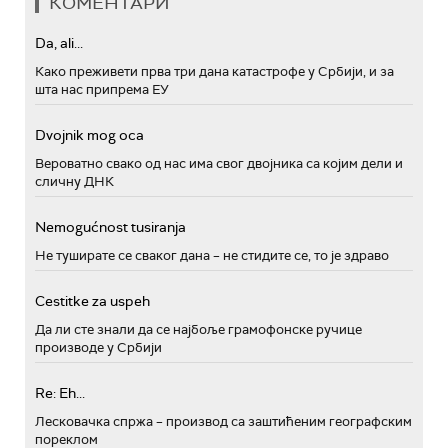
КОМЕНТАРИ
Da, ali...
Како преживети прва три дана катастрофе у Србији, и за
шта нас припрема ЕУ
Dvojnik mog oca
Вероватно свако од нас има свог двојника са којим дели и
сличну ДНК
Nemogućnost tusiranja
Не туширате се сваког дана – не стидите се, то је здраво
Cestitke za uspeh
Да ли сте знали да се најбоље грамофонске ручице
производе у Србији
Re: Eh...
Лесковачка спржа – производ са заштићеним географским
пореклом