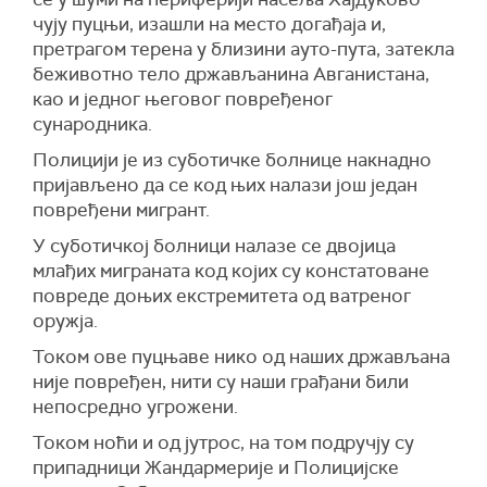
чују пуцњи, изашли на место догађаја и,
претрагом терена у близини ауто-пута, затекла
беживотно тело држављанина Авганистана,
као и једног његовог повређеног
сународника.
Полицији је из суботичке болнице накнадно
пријављено да се код њих налази још један
повређени мигрант.
У суботичкој болници налазе се двојица
млађих миграната код којих су констатоване
повреде доњих екстремитета од ватреног
оружја.
Током ове пуцњаве нико од наших држављана
није повређен, нити су наши грађани били
непосредно угрожени.
Током ноћи и од јутрос, на том подручју су
припадници Жандармерије и Полицијске