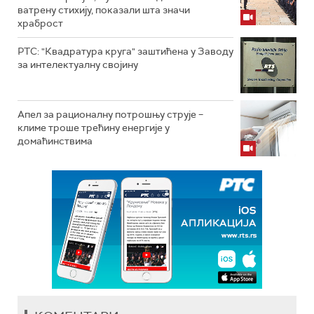
ватрену стихију, показали шта значи
храброст
РТС: "Квадратура круга" заштићена у Заводу
за интелектуалну својину
Апел за рационалну потрошњу струје –
климе троше трећину енергије у
домаћинствима