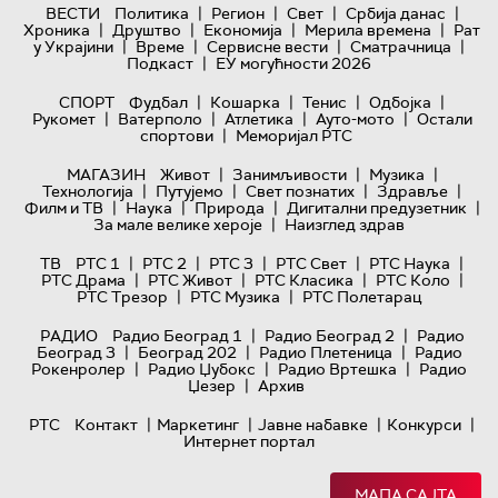
|
|
|
|
ВЕСТИ
Политика
Регион
Свет
Србија данас
|
|
|
|
Хроника
Друштво
Економија
Мерила времена
Рат
|
|
|
|
у Украјини
Време
Сервисне вести
Сматрачница
|
Подкаст
ЕУ могућности 2026
|
|
|
|
СПОРТ
Фудбал
Кошарка
Тенис
Одбојка
|
|
|
|
Рукомет
Ватерполо
Атлетика
Ауто-мото
Остали
|
спортови
Меморијал РТС
|
|
|
МАГАЗИН
Живот
Занимљивости
Музика
|
|
|
|
Технологијa
Путујемо
Свет познатих
Здравље
|
|
|
|
Филм и ТВ
Наука
Природа
Дигитални предузетник
|
За мале велике хероје
Наизглед здрав
|
|
|
|
|
ТВ
РТС 1
РТС 2
РТС 3
РТС Свет
РТС Наука
|
|
|
|
РТС Драма
РТС Живот
РТС Класика
РТС Коло
|
|
РТС Трезор
РТС Музика
РТС Полетарац
|
|
РАДИО
Радио Београд 1
Радио Београд 2
Радио
|
|
|
Београд 3
Београд 202
Радио Плетеница
Радио
|
|
|
Рокенролер
Радио Џубокс
Радио Вртешка
Радио
|
Џезер
Архив
|
|
|
|
РТС
Контакт
Маркетинг
Јавне набавке
Конкурси
Интернет портал
МАПА САЈТА