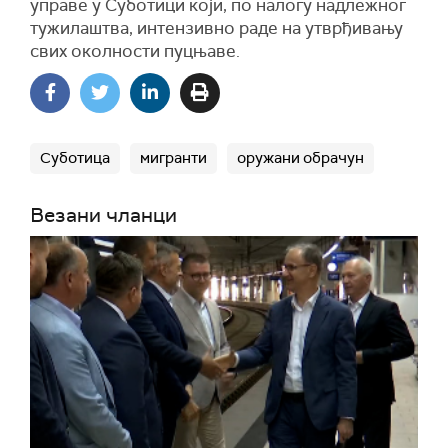
управе у Суботици који, по налогу надлежног
тужилаштва, интензивно раде на утврђивању
свих околности пуцњаве.
Суботица
мигранти
оружани обрачун
Везани чланци