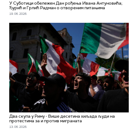
У Суботици обележен Дан рођења Ивана Антуновића;
Ђурић и Грлић Радман о отвореним питањима
19. 06. 2026.
Два скупа у Риму - Више десетина хиљада људи на
протестима за и против миграната
13. 06. 2026.