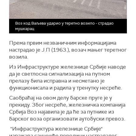
Воз код Ваљева ударио у теретно возило - страдао
мушкарац
Према првим незваничним информацијама
настрадао је Ј.П (1963.), возач мањег теретног
возила.
Из Инфраструктуре железнице Србије наводе
да је светлосна сигнализација на путном
прелазу била исправна и несметано је
функционисала и радила у тренутку несреће.
Саобраћај на овом делу барске пруге је у
прекиду. Због несреће, железничка компанија
Србија Воз најавила је да ће за путнике из
барског воза организовати аутобуски превоз.
"Инфраструктура железнице Србије"
изражава саучешће породици настрадалог