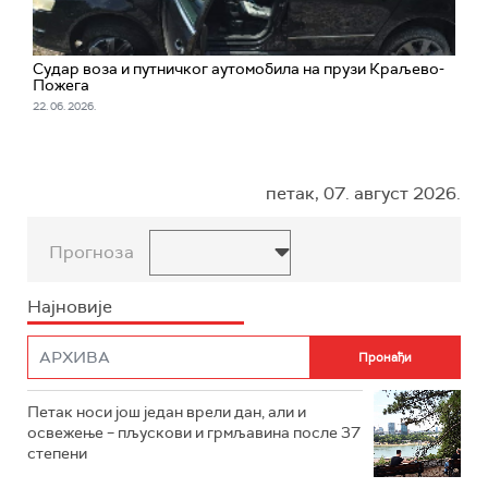
Судар воза и путничког аутомобила на прузи Краљево-
Пожега
22. 06. 2026.
петак, 07. август 2026.
Прогноза
Најновије
Петак носи још један врели дан, али и
освежење – пљускови и грмљавина после 37
степени