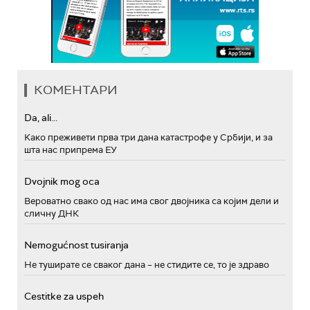
КОМЕНТАРИ
Da, ali...
Како преживети прва три дана катастрофе у Србији, и за
шта нас припрема ЕУ
Dvojnik mog oca
Вероватно свако од нас има свог двојника са којим дели и
сличну ДНК
Nemogućnost tusiranja
Не туширате се сваког дана – не стидите се, то је здраво
Cestitke za uspeh