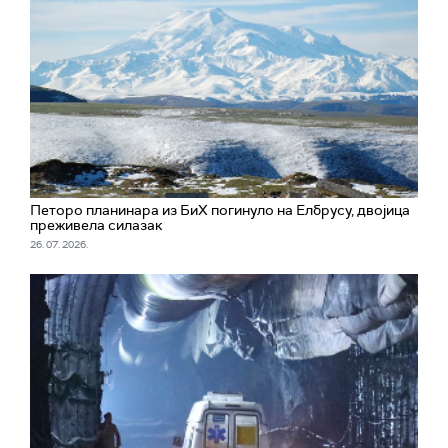
Петоро планинара из БиХ погинуло на Елбрусу, двојица
преживела силазак
26. 07. 2026.