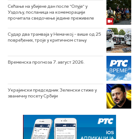
Сећање на убијене дан после "Олује" у
Уздољу, посланица на комеморацији
прочитала сведочење једине преживеле
Судар два трамваја у Немачкој – више од 25
повређених, троје у критичном стању
Временска прогноза 7. август 2026.
Украјински председник Зеленски стиже у
званичну посету Србији