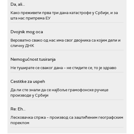
Da, ali...
Како преживети прва три дана катастрофе у Србији, и за
шта нас припрема ЕУ
Dvojnik mog oca
Вероватно свако од нас има свог двојника са којим дели и
сличну ДНК
Nemogućnost tusiranja
Не туширате се сваког дана – не стидите се, то је здраво
Cestitke za uspeh
Да ли сте знали да се најбоље грамофонске ручице
производе у Србији
Re: Eh...
Лесковачка спржа – производ са заштићеним географским
пореклом