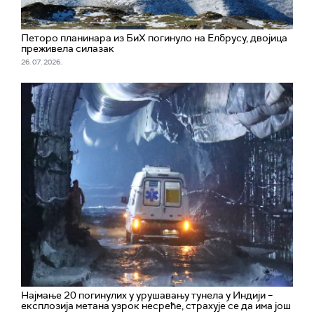
Петоро планинара из БиХ погинуло на Елбрусу, двојица
преживела силазак
26. 07. 2026.
Најмање 20 погинулих у урушавању тунела у Индији –
експлозија метана узрок несреће, страхује се да има још