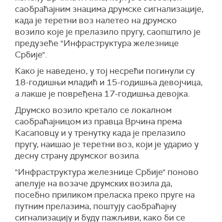
саобраћајним знацима друмске сигнализације,
када је теретни воз налетео на друмско
возило које је прелазило пругу, саопштило је
предузеће "Инфраструктура железнице
Србије".
Како је наведено, у тој несрећи погинули су
18-годишњи младић и 15-годишња девојчица,
а лакше је повређена 17-годишња девојка.
Друмско возило кретало се локалном
саобраћајницом из правца Врчина према
Касаповцу и у тренутку када је прелазило
пругу, наишао је теретни воз, који је ударио у
десну страну друмског возила.
"Инфраструктура железнице Србије" поново
апелује на возаче друмских возила да,
посебно приликом преласка преко пруге на
путним прелазима, поштују саобраћајну
сигнализацију и буду пажљиви, како би се