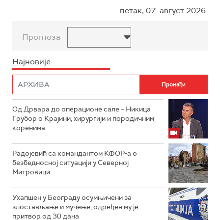
петак, 07. август 2026.
Прогноза
Најновије
Од Дрвара до операционе сале – Никица
Грубор о Крајини, хирургији и породичним
коренима
Радојевић са командантом КФОР-а о
безбедносној ситуацији у Северној
Митровици
Ухапшен у Београду осумњичени за
злостављање и мучење, одређен му је
притвор од 30 дана