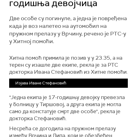
годишња девојчица
Две особе су погинуле, а једна је повређена
када је воз налетео на аутомобил на
пружном прелазу у Врчину, речено је РТС-у
у Хитној помоћи.
Хитна помоћ примила је позив у у 23.35, а на
терен су изашле две екипе, рекла је за РТС
докторка Ивана Стефановић из Хитне помоћи.
Изјава Иване Стефановић
"Једна екипа је 17-годишњу девојку превезла
у болницу у Тиршовој, а друга екипа је могла
само да констатује смрт две особе", рекла је
докторка Стефановић.
Несрећа се догодила на пружном прелазу
између Врчина и Липа, који је обезбеђен