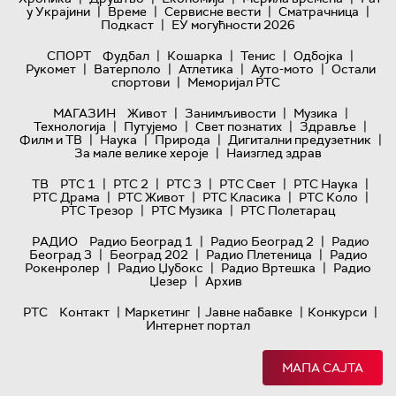
|
|
|
|
у Украјини
Време
Сервисне вести
Сматрачница
|
Подкаст
ЕУ могућности 2026
|
|
|
|
СПОРТ
Фудбал
Кошарка
Тенис
Одбојка
|
|
|
|
Рукомет
Ватерполо
Атлетика
Ауто-мото
Остали
|
спортови
Меморијал РТС
|
|
|
МАГАЗИН
Живот
Занимљивости
Музика
|
|
|
|
Технологијa
Путујемо
Свет познатих
Здравље
|
|
|
|
Филм и ТВ
Наука
Природа
Дигитални предузетник
|
За мале велике хероје
Наизглед здрав
|
|
|
|
|
ТВ
РТС 1
РТС 2
РТС 3
РТС Свет
РТС Наука
|
|
|
|
РТС Драма
РТС Живот
РТС Класика
РТС Коло
|
|
РТС Трезор
РТС Музика
РТС Полетарац
|
|
РАДИО
Радио Београд 1
Радио Београд 2
Радио
|
|
|
Београд 3
Београд 202
Радио Плетеница
Радио
|
|
|
Рокенролер
Радио Џубокс
Радио Вртешка
Радио
|
Џезер
Архив
|
|
|
|
РТС
Контакт
Маркетинг
Јавне набавке
Конкурси
Интернет портал
МАПА САЈТА