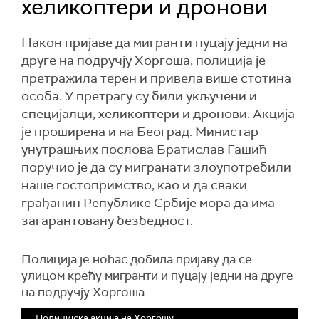
хеликоптери и дронови
Након пријаве да мигранти пуцају једни на
друге на подручју Хоргоша, полиција је
претражила терен и привела више стотина
особа. У претрагу су били укључени и
специјалци, хеликоптери и дронови. Акција
је проширена и на Београд. Mинистар
унутрашњих послова Братислав Гашић
поручио је да су мигранати злоупотребили
наше гостопримство, као и да сваки
грађанин Републике Србије мора да има
загарантовану безбедност.
Полиција је ноћас добила пријаву да се
улицом крећу мигранти и пуцају једни на друге
на подручју Хоргоша.
Полицијска акција на Хоргошу