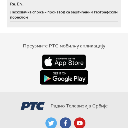
Re: Eh...
Лесковачка спржа – производ са заштићеним географским
пореклом
Преузмите РТС мобилну апликацију
Радио Телевизија Србије