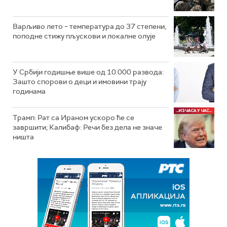
Варљиво лето – температура до 37 степени,
поподне стижу пљускови и локалне олује
У Србији годишње више од 10.000 развода:
Зашто спорови о деци и имовини трају
годинама
Трамп: Рат са Ираном ускоро ће се
завршити; Калибаф: Речи без дела не значе
ништа