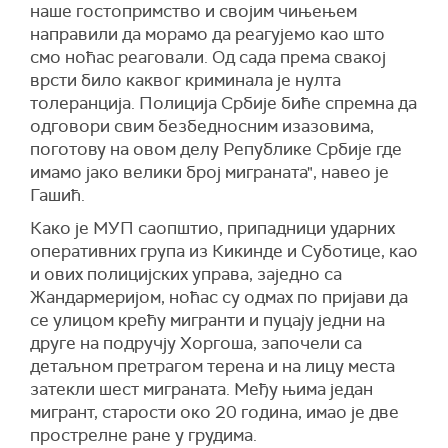
наше гостопримство и својим чињењем
направили да морамо да реагујемо као што
смо ноћас реаговали. Од сада према свакој
врсти било каквог криминала је нулта
толеранција. Полиција Србије биће спремна да
одговори свим безбедносним изазовима,
поготову на овом делу Републике Србије где
имамо јако велики број миграната", навео је
Гашић.
Како је МУП саопштио, припадници ударних
оперативних група из Кикинде и Суботице, као
и ових полицијских управа, заједно са
Жандармеријом, ноћас су одмах по пријави да
се улицом крећу мигранти и пуцају једни на
друге на подручју Хоргоша, започели са
детаљном претрагом терена и на лицу места
затекли шест миграната. Међу њима један
мигрант, старости око 20 година, имао је две
прострелне ране у грудима.