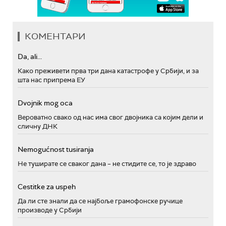
КОМЕНТАРИ
Da, ali...
Како преживети прва три дана катастрофе у Србији, и за
шта нас припрема ЕУ
Dvojnik mog oca
Вероватно свако од нас има свог двојника са којим дели и
сличну ДНК
Nemogućnost tusiranja
Не туширате се сваког дана – не стидите се, то је здраво
Cestitke za uspeh
Да ли сте знали да се најбоље грамофонске ручице
производе у Србији