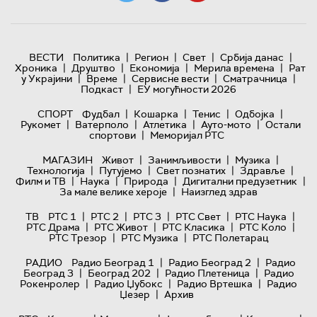
|
|
|
|
ВЕСТИ
Политика
Регион
Свет
Србија данас
|
|
|
|
Хроника
Друштво
Економија
Мерила времена
Рат
|
|
|
|
у Украјини
Време
Сервисне вести
Сматрачница
|
Подкаст
ЕУ могућности 2026
|
|
|
|
СПОРТ
Фудбал
Кошарка
Тенис
Одбојка
|
|
|
|
Рукомет
Ватерполо
Атлетика
Ауто-мото
Остали
|
спортови
Меморијал РТС
|
|
|
МАГАЗИН
Живот
Занимљивости
Музика
|
|
|
|
Технологијa
Путујемо
Свет познатих
Здравље
|
|
|
|
Филм и ТВ
Наука
Природа
Дигитални предузетник
|
За мале велике хероје
Наизглед здрав
|
|
|
|
|
ТВ
РТС 1
РТС 2
РТС 3
РТС Свет
РТС Наука
|
|
|
|
РТС Драма
РТС Живот
РТС Класика
РТС Коло
|
|
РТС Трезор
РТС Музика
РТС Полетарац
|
|
РАДИО
Радио Београд 1
Радио Београд 2
Радио
|
|
|
Београд 3
Београд 202
Радио Плетеница
Радио
|
|
|
Рокенролер
Радио Џубокс
Радио Вртешка
Радио
|
Џезер
Архив