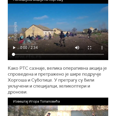
Како РТС сазнаје, велика оперативна акција је
спроведена и претражено је шире подручје
Хоргоша и Суботице. У претрагу су били
укључени и специјалци, хеликоптери и
дронови.
Извештај Игора Топаловића