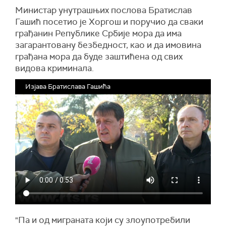
Mинистар унутрашњих послова Братислав
Гашић посетио је Хоргош и поручио да сваки
грађанин Републике Србије мора да има
загарантовану безбедност, као и да имовина
грађана мора да буде заштићена од свих
видова криминала.
Изјава Братислава Гашића
"Па и од миграната који су злоупотребили