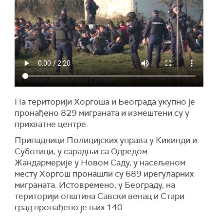
На територији Хоргоша и Београда укупно је
пронађено 829 миграната и измештени су у
прихватне центре.
Припадници Полицијских управа у Кикинди и
Суботици, у сарадњи са Одредом
Жандармерије у Новом Саду, у насељеном
месту Хоргош пронашли су 689 ирегуларних
миграната. Истовремено, у Београду, на
територији општина Савски венац и Стари
град пронађено је њих 140.