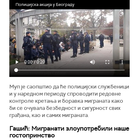
Полицијска акција у Београду
Муп је саопштио да ће полицијски службеници
и у наредном периоду спроводити редовне
контроле кретања и боравка миграната како
би се очувала безбедност и сигурност свих
грађана, као и самих миграната.
Гашић: Мигранати злоупотребили наше
гостопримство