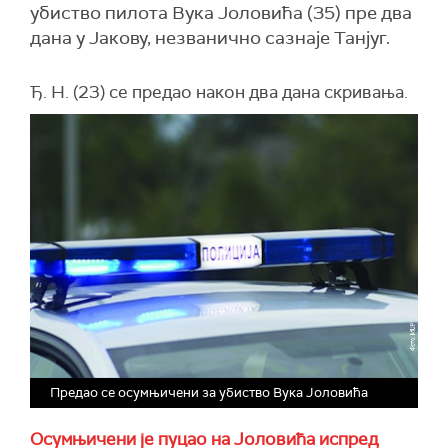
убиство пилота Вука Јоловића (35) пре два
дана у Јакову, незванично сазнаје Танјуг.
Ђ. Н. (23) се предао након два дана скривања.
Предао се осумњичени за убиство Вука Јоловића
Осумњичени је пуцао на Јоловића испред