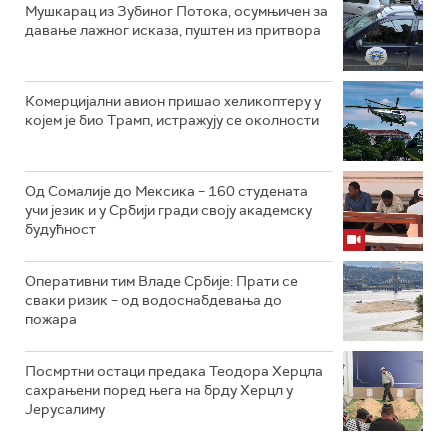
Мушкарац из Зубиног Потока, осумњичен за
давање лажног исказа, пуштен из притвора
Комерцијални авион пришао хеликоптеру у
којем је био Трамп, истражују се околности
Од Сомалије до Мексика – 160 студената
учи језик и у Србији гради своју академску
будућност
Оперативни тим Владе Србије: Прати се
сваки ризик – од водоснабдевања до
пожара
Посмртни остаци предака Теодора Херцла
сахрањени поред њега на брду Херцл у
Јерусалиму