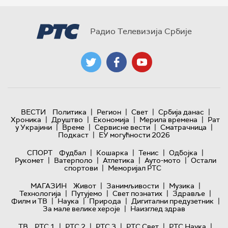
Радио Телевизија Србије
|
|
|
|
ВЕСТИ
Политика
Регион
Свет
Србија данас
|
|
|
|
Хроника
Друштво
Економија
Мерила времена
Рат
|
|
|
|
у Украјини
Време
Сервисне вести
Сматрачница
|
Подкаст
ЕУ могућности 2026
|
|
|
|
СПОРТ
Фудбал
Кошарка
Тенис
Одбојка
|
|
|
|
Рукомет
Ватерполо
Атлетика
Ауто-мото
Остали
|
спортови
Меморијал РТС
|
|
|
МАГАЗИН
Живот
Занимљивости
Музика
|
|
|
|
Технологијa
Путујемо
Свет познатих
Здравље
|
|
|
|
Филм и ТВ
Наука
Природа
Дигитални предузетник
|
За мале велике хероје
Наизглед здрав
|
|
|
|
|
ТВ
РТС 1
РТС 2
РТС 3
РТС Свет
РТС Наука