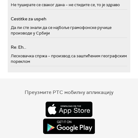
Не туширате се сваког дана – не стидите се, то је здраво
Cestitke za uspeh
Да ли сте знали да се најбоље грамофонске ручице
производе у Србији
Re: Eh...
Лесковачка спржа – производ са заштићеним географским
пореклом
Преузмите РТС мобилну апликацију