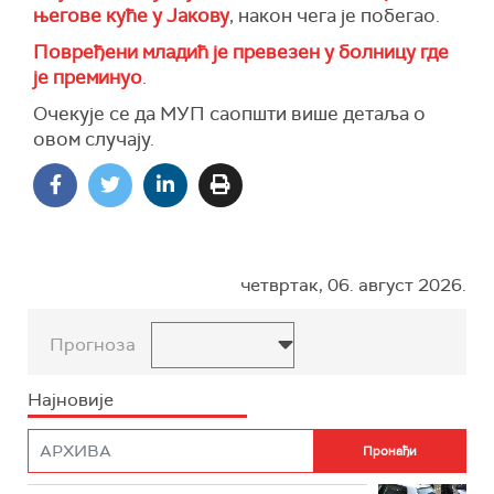
његове куће у Јакову
, након чега је побегао.
Повређени младић је превезен у болницу где
је преминуо
.
Очекује се да МУП саопшти више детаља о
овом случају.
четвртак, 06. август 2026.
Прогноза
Најновије