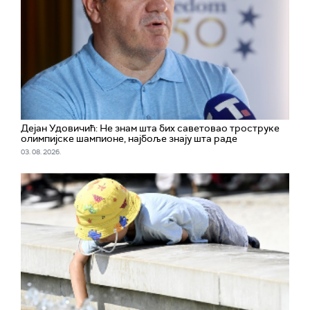
Дејан Удовичић: Не знам шта бих саветовао троструке
олимпијске шампионе, најбоље знају шта раде
03. 08. 2026.