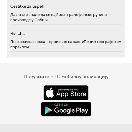
Cestitke za uspeh
Да ли сте знали да се најбоље грамофонске ручице
производе у Србији
Re: Eh...
Лесковачка спржа – производ са заштићеним географским
пореклом
Преузмите РТС мобилну апликацију