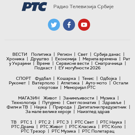
Радио Телевизија Србије
|
|
|
|
ВЕСТИ
Политика
Регион
Свет
Србија данас
|
|
|
|
Хроника
Друштво
Економија
Мерила времена
Рат
|
|
|
|
у Украјини
Време
Сервисне вести
Сматрачница
|
Подкаст
ЕУ могућности 2026
|
|
|
|
СПОРТ
Фудбал
Кошарка
Тенис
Одбојка
|
|
|
|
Рукомет
Ватерполо
Атлетика
Ауто-мото
Остали
|
спортови
Меморијал РТС
|
|
|
МАГАЗИН
Живот
Занимљивости
Музика
|
|
|
|
Технологијa
Путујемо
Свет познатих
Здравље
|
|
|
|
Филм и ТВ
Наука
Природа
Дигитални предузетник
|
За мале велике хероје
Наизглед здрав
|
|
|
|
|
ТВ
РТС 1
РТС 2
РТС 3
РТС Свет
РТС Наука
|
|
|
|
РТС Драма
РТС Живот
РТС Класика
РТС Коло
|
|
РТС Трезор
РТС Музика
РТС Полетарац