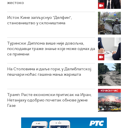
жестоко
Исток Кине запљуснуо "Делфин",
становништво у склоништима
Турински: Диплома више није довољна,
послодавци траже знање које може одмах да
се примени
На Столовима и даље гори, у Делиблатској
пешчари ноћас гашена мања жаришта
Трамп: Расте економски притисак на Иран;
Нетанјаху одобрио почетак обнове јужне
Газе