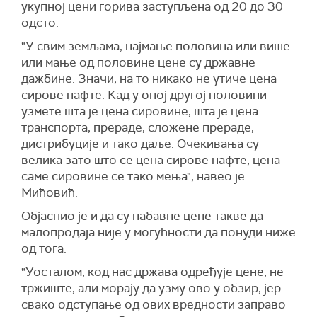
укупној цени горива заступљена од 20 до 30
одсто.
"У свим земљама, најмање половина или више
или мање од половине цене су државне
дажбине. Значи, на то никако не утиче цена
сирове нафте. Кад у оној другој половини
узмете шта је цена сировине, шта је цена
транспорта, прераде, сложене прераде,
дистрибуције и тако даље. Очекивања су
велика зато што се цена сирове нафте, цена
саме сировине се тако мења", навео је
Мићовић.
Објаснио је и да су набавне цене такве да
малопродаја није у могућности да понуди ниже
од тога.
"Уосталом, код нас држава одређује цене, не
тржиште, али морају да узму ово у обзир, јер
свако одступање од ових вредности заправо