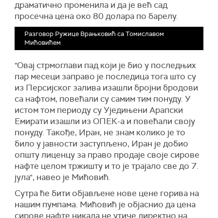
драматично променила и да је већ сад
просечна цена око 80 долара по барелу.
Разговор Ружице Врањковић са Томиславом
Мићовићем
"Овај стрмоглави пад који је био у последњих
пар месеци заправо је последица тога што су
из Персијског залива изашли бројни бродови
са нафтом, повећали су самим тим понуду. У
истом том периоду су Уједињени Арапски
Емирати изашли из ОПЕК-а и повећали своју
понуду. Такође, Иран, не знам колико је то
било у јавности заступљено, Иран је добио
општу лиценцу за право продаје своје сирове
нафте целом тржишту и то је трајало све до 7.
јула", навео је Мићовић.
Сутра ће бити објављене нове цене горива на
нашим пумпама. Мићовић је објаснио да цена
сирове нафте никада не утиче директно на