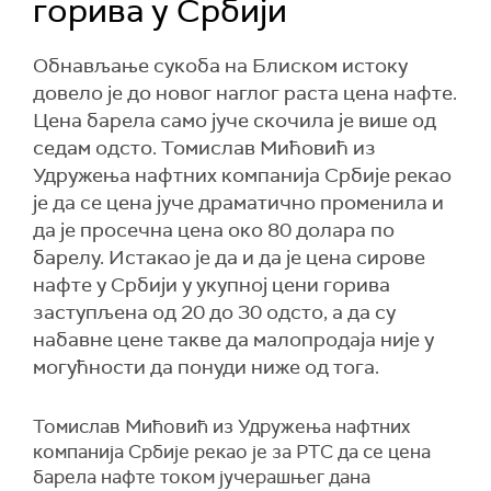
горива у Србији
Обнављање сукоба на Блиском истоку
довело је до новог наглог раста цена нафте.
Цена барела само јуче скочила је више од
седам одсто. Томислав Мићовић из
Удружења нафтних компанија Србије рекао
је да се цена јуче драматично променила и
да је просечна цена око 80 долара по
барелу. Истакао је да и да је цена сирове
нафте у Србији у укупној цени горива
заступљена од 20 до 30 одсто, а да су
набавне цене такве да малопродаја није у
могућности да понуди ниже од тога.
Томислав Мићовић из Удружења нафтних
компанија Србије рекао је за РТС да се цена
барела нафте током јучерашњег дана