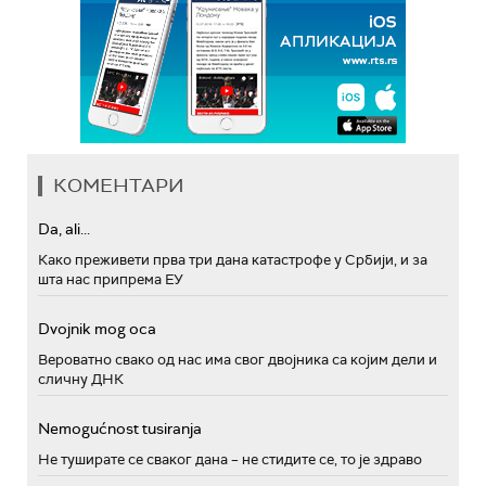
КОМЕНТАРИ
Da, ali...
Како преживети прва три дана катастрофе у Србији, и за
шта нас припрема ЕУ
Dvojnik mog oca
Вероватно свако од нас има свог двојника са којим дели и
сличну ДНК
Nemogućnost tusiranja
Не туширате се сваког дана – не стидите се, то је здраво