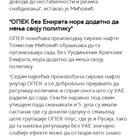
доводи до нестабилности и ризика
снабдевања", истакао је Мићовић.
"ОПЕК без Емирата мора додатно да
мења своју политику"
ОПЕК повећава производњу сирове нафте.
Томислав Мићовић објашњава да та
организација сада, без Уједињених Арапских
Емирата, мора додатно да мења своју
политику.
"Седам највећих произвођача сирове нафте
унутар ОПЕК-а се добровљно пријавило да
регулишу количине и спрам онога што су УАЕ
радили до сада. Они ће наравно под овим
утицајем пада смањивати и 5. јула су имали
састанак где су донели одлуку о смањењу
целе групације ОПЕК плус, где је и Русија, тако
да та њихова регулација без УАЕ значајно
слабије ефекте може да оствари него онако.