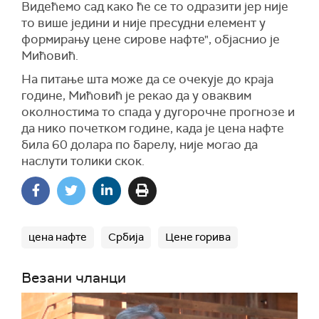
Видећемо сад како ће се то одразити јер није
то више једини и није пресудни елемент у
формирању цене сирове нафте", објаснио је
Мићовић.
На питање шта може да се очекује до краја
године, Мићовић је рекао да у оваквим
околностима то спада у дугорочне прогнозе и
да нико почетком године, када је цена нафте
била 60 долара по барелу, није могао да
наслути толики скок.
цена нафте
Србија
Цене горива
Везани чланци