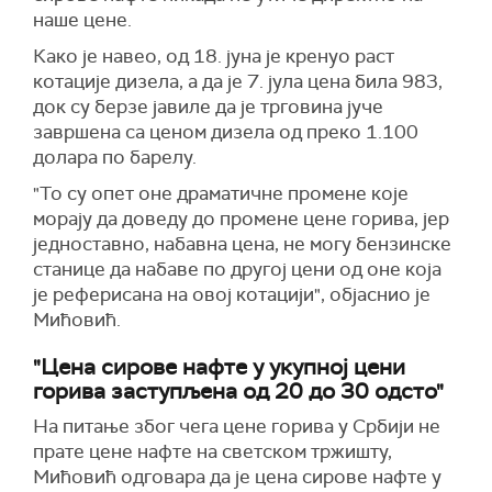
наше цене.
Како је навео, од 18. јуна је кренуо раст
котације дизела, а да је 7. јула цена била 983,
док су берзе јавиле да је трговина јуче
завршена са ценом дизела од преко 1.100
долара по барелу.
"То су опет оне драматичне промене које
морају да доведу до промене цене горива, јер
једноставно, набавна цена, не могу бензинске
станице да набаве по другој цени од оне која
је реферисана на овој котацији", објаснио је
Мићовић.
"Цена сирове нафте у укупној цени
горива заступљена од 20 до 30 одсто"
На питање због чега цене горива у Србији не
прате цене нафте на светском тржишту,
Мићовић одговара да је цена сирове нафте у