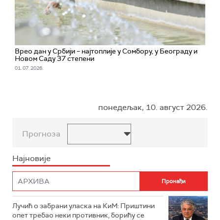
Врео дан у Србији – најтоплије у Сомбору, у Београду и
Новом Саду 37 степени
01. 07. 2026.
понедељак, 10. август 2026.
Прогноза
Најновије
Лучић о забрани уласка на КиМ: Приштини
опет требао неки противник, борићу се