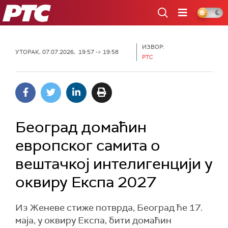
РТС
ИЗВОР:
УТОРАК, 07.07.2026, 19:57 -> 19:58
РТС
Београд домаћин
европског самита о
вештачкој интелигенцији у
оквиру Експа 2027
Из Женеве стиже потврда, Београд ће 17.
маја, у оквиру Експа, бити домаћин