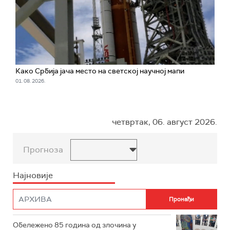
Како Србија јача место на светској научној мапи
01. 08. 2026.
четвртак, 06. август 2026.
Прогноза
Најновије
Обележено 85 година од злочина у