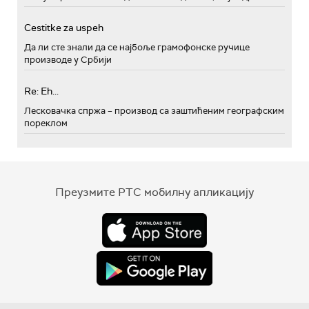
Cestitke za uspeh
Да ли сте знали да се најбоље грамофонске ручице
производе у Србији
Re: Eh...
Лесковачка спржа – производ са заштићеним географским
пореклом
Преузмите РТС мобилну апликацију