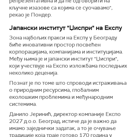
репрезентативна и да ће одговорити на
кључне изазове са којима се суочавамо",
рекао је Пондер.
Јапански институт "Џиспри" на Експу
Зона најбољих пракси на Експу у Београду
биће иновативни простор посвећен
корпорацијама, компанијама и институцијама.
Међу њима је и јапански институт "Џиспри",
који учествује на Експо изложбама последњих
неколико деценија.
Познат је по томе што спроводи истраживања
о природним ресурсима, глобалним
еколошким проблемима и међународним
системима.
Данило Јеринић, директор компаније Експо
2027 д.о.о. Београд, истиче да је важно да
имамо заједнички задатак, а то је очување
традиције која траје готово 170 година у