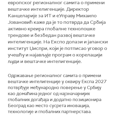
европског регионалног самита о примени
вештачке интелигенције. Директор
Канцеларије за ИТ и еУправу Михаило
Јовановић каже да је то потврда да Србија
активно креира глобалне технолошке
трендове и безбедан развој вештачке
интелигенције. На Експо долази и јапански
институт Џиспри, који је потписао уговор о
учешћу и најављује програм о корелацији
људи и вештачке интелигенције.
Одржавање регионалног самита о примени
вештачке интелигенције у оквиру Експа 2027
потврђује међународно поверење у Србију
као домаћина једног од најзначајнијих
глобалних догађаја и додатно позиционира
Београд као место сусрета иновација,
технологије и глобалних партнерстава.