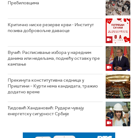
Пребиловцима
Критично ниске резерве крви - Институт
позива добровољне даваоце
Вучић: Расписивање избора у наредним
данима или недељама, поднећу оставку пре
кампање
Прекинута конститутивна седница у
Приштини – Курти нема кандидата, тражио
додатно време
Ђедовић Хандановић: Рудари чувају
енергетску сигурност Србије