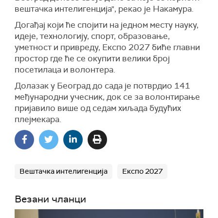
вештачка интелигенција", рекао је Накамура.
Догађај који ће спојити на једном месту науку,
идеје, технологију, спорт, образовање,
уметност и привреду, Експо 2027 биће главни
простор где ће се окупити велики број
посетилаца и волонтера.
Долазак у Београд до сада је потврдио 141
међународни учесник, док се за волонтирање
пријавило више од седам хиљада будућих
плејмекара.
Вештачка интелигенција
Експо 2027
Везани чланци