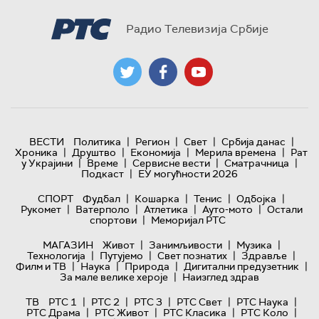
Радио Телевизија Србије
|
|
|
|
ВЕСТИ
Политика
Регион
Свет
Србија данас
|
|
|
|
Хроника
Друштво
Економија
Мерила времена
Рат
|
|
|
|
у Украјини
Време
Сервисне вести
Сматрачница
|
Подкаст
ЕУ могућности 2026
|
|
|
|
СПОРТ
Фудбал
Кошарка
Тенис
Одбојка
|
|
|
|
Рукомет
Ватерполо
Атлетика
Ауто-мото
Остали
|
спортови
Меморијал РТС
|
|
|
МАГАЗИН
Живот
Занимљивости
Музика
|
|
|
|
Технологијa
Путујемо
Свет познатих
Здравље
|
|
|
|
Филм и ТВ
Наука
Природа
Дигитални предузетник
|
За мале велике хероје
Наизглед здрав
|
|
|
|
|
ТВ
РТС 1
РТС 2
РТС 3
РТС Свет
РТС Наука
|
|
|
|
РТС Драма
РТС Живот
РТС Класика
РТС Коло