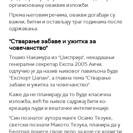
организовању оваквих изложби.
Према његовим речима, овакви догађаји су
важни, битни и остављају траг годинама после
одржавања.
"Стварање забаве и ужитка за
човечанство"
Тошио Накамура из "Џисприја", некадашњи
генерални секретар Експа 2005 Аичи,
одлучио је да назив њиховог павиљона буде
"Експорт Џапан", а главна тема "Стварање
забаве и ужитка за човечанство".
Каже да не планирају да то буде класична
изложба, већ ће њихов садржај бити ко-
креација људи и вештачке интелигенције.
"Син познатог аутора манге Осамо Тезуке,
светски познати Макото Тезука, планира да у
Београд донесе своје дело за које се користи