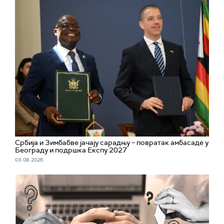
Србија и Зимбабве јачају сарадњу – повратак амбасаде у
Београду и подршка Експу 2027
03. 08. 2026.