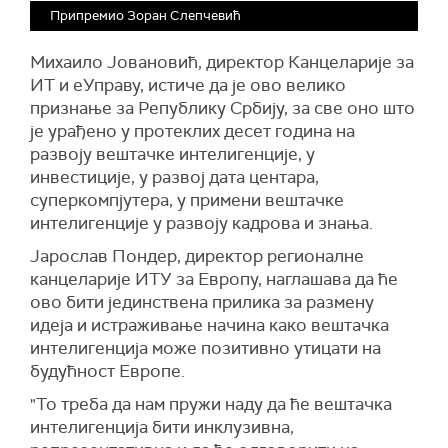
Припремио Зоран Слепчевић
Михаило Јовановић, директор Канцеларије за
ИТ и еУправу, истиче да је ово велико
признање за Републику Србију, за све оно што
је урађено у протеклих десет година на
развоју вештачке интелигенције, у
инвестиције, у развој дата центара,
суперкомпјутера, у примени вештачке
интелигенције у развоју кадрова и знања.
Јарослав Пондер, директор регионалне
канцеларије ИТУ за Европу, наглашава да ће
ово бити јединствена прилика за размену
идеја и истраживање начина како вештачка
интелигенција може позитивно утицати на
будућност Европе.
"То треба да нам пружи наду да ће вештачка
интелигенција бити инклузивна,