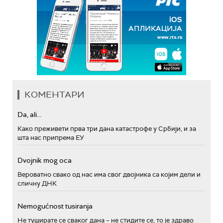
КОМЕНТАРИ
Da, ali...
Како преживети прва три дана катастрофе у Србији, и за
шта нас припрема ЕУ
Dvojnik mog oca
Вероватно свако од нас има свог двојника са којим дели и
сличну ДНК
Nemogućnost tusiranja
Не туширате се сваког дана – не стидите се, то је здраво