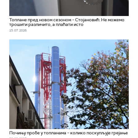
Топлане пред новом сезоном – Стoјановић: Не можемо
трошити различито, а плаћати исто
15. 07. 2026.
Почињу пробе у топланама – колико поскупљује грејање