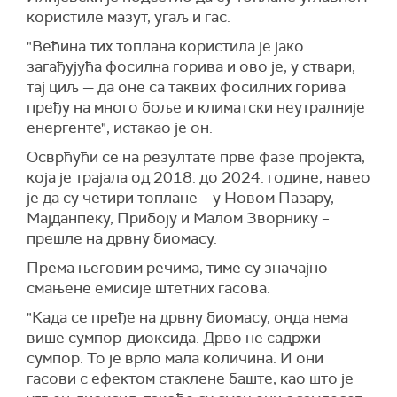
користиле мазут, угаљ и гас.
"Већина тих топлана користила је јако
загађујућа фосилна горива и ово је, у ствари,
тај циљ — да оне са таквих фосилних горива
пређу на много боље и климатски неутралније
енергенте", истакао је он.
Осврћући се на резултате прве фазе пројекта,
која је трајала од 2018. до 2024. године, навео
је да су четири топлане – у Новом Пазару,
Мајданпеку, Прибоју и Малом Зворнику –
прешле на дрвну биомасу.
Према његовим речима, тиме су значајно
смањене емисије штетних гасова.
"Када се пређе на дрвну биомасу, онда нема
више сумпор-диоксида. Дрво не садржи
сумпор. То је врло мала количина. И они
гасови с ефектом стаклене баште, као што је