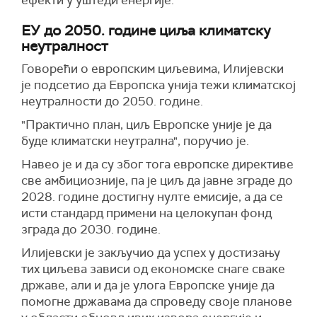
ефекти у уштеди енергије.
ЕУ до 2050. године циља климатску
неутралност
Говорећи о европским циљевима, Илијевски
је подсетио да Европска унија тежи климатској
неутралности до 2050. године.
"Практично план, циљ Европске уније је да
буде климатски неутрална", поручио је.
Навео је и да су због тога европске директиве
све амбициозније, па је циљ да јавне зграде до
2028. године достигну нулте емисије, а да се
исти стандард примени на целокупан фонд
зграда до 2030. године.
Илијевски је закључио да успех у достизању
тих циљева зависи од економске снаге сваке
државе, али и да је улога Европске уније да
помогне државама да спроведу своје планове