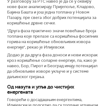
У разговору за РТС навео је да се у оквиру
нове фазе анализирају Пријепоље, Кладово,
Бајина Башта и још једна топлана у Новом
Пазару, пре свега због добрих потенцијала за
коришћење дрвне сечке.
"Друга фаза практично значи повећање броја
топлана које прелазе са коришћења фосилних
горива на коришћење обновљивих извора
енергије", рекао је Илијевски.
Додао је да друга фаза доноси и нови искорак
кроз коришћење соларне енергије, па, како је
навео, Бор, Пирот и Београд имају потенцијал
да обновљиве изворе укључе и у системе
даљинског грејања.
Од мазута и угља до чистијих
енергената
Говорећи о досадашњим енергентима,
Илијевски је подсетио да су топлане углавном