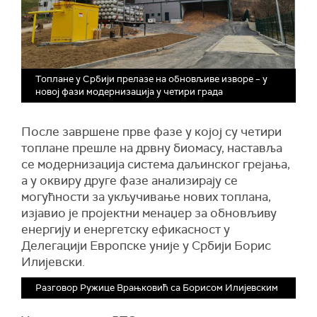
Топлане у Србији прелазе на обновљиве изворе – у
новој фази модернизација у четири града
После завршене прве фазе у којој су четири
топлане прешле на дрвну биомасу, наставља
се модернизација система даљинског грејања,
а у оквиру друге фазе анализирају се
могућности за укључивање нових топлана,
изјавио је пројектни менаџер за обновљиву
енергију и енергетску ефикасност у
Делегацији Европске уније у Србији Борис
Илијевски.
Разговор Ружице Врањковић са Борисом Илијевским