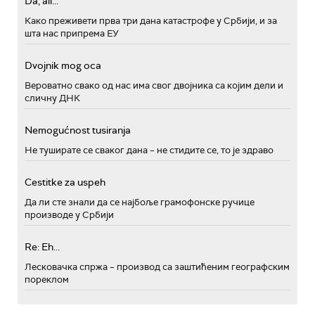
Da, ali...
Како преживети прва три дана катастрофе у Србији, и за
шта нас припрема ЕУ
Dvojnik mog oca
Вероватно свако од нас има свог двојника са којим дели и
сличну ДНК
Nemogućnost tusiranja
Не туширате се сваког дана – не стидите се, то је здраво
Cestitke za uspeh
Да ли сте знали да се најбоље грамофонске ручице
производе у Србији
Re: Eh...
Лесковачка спржа – производ са заштићеним географским
пореклом