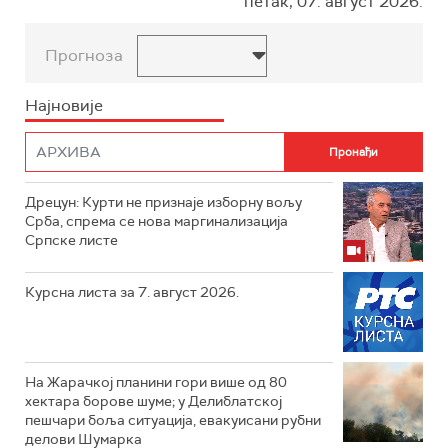
петак, 07. август 2026.
Прогноза
Најновије
Дрецун: Курти не признаје изборну вољу
Срба, спрема се нова маргинализација
Српске листе
Курсна листа за 7. август 2026.
На Жарачкој планини гори више од 80
хектара борове шуме; у Делиблатској
пешчари боља ситуација, евакуисани рубни
делови Шумарка