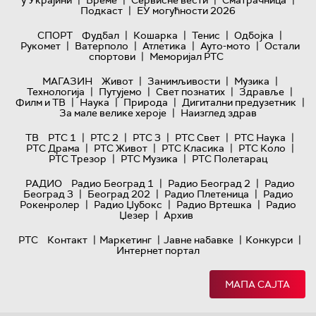
|
|
|
|
у Украјини
Време
Сервисне вести
Сматрачница
|
Подкаст
ЕУ могућности 2026
|
|
|
|
СПОРТ
Фудбал
Кошарка
Тенис
Одбојка
|
|
|
|
Рукомет
Ватерполо
Атлетика
Ауто-мото
Остали
|
спортови
Меморијал РТС
|
|
|
МАГАЗИН
Живот
Занимљивости
Музика
|
|
|
|
Технологијa
Путујемо
Свет познатих
Здравље
|
|
|
|
Филм и ТВ
Наука
Природа
Дигитални предузетник
|
За мале велике хероје
Наизглед здрав
|
|
|
|
|
ТВ
РТС 1
РТС 2
РТС 3
РТС Свет
РТС Наука
|
|
|
|
РТС Драма
РТС Живот
РТС Класика
РТС Коло
|
|
РТС Трезор
РТС Музика
РТС Полетарац
|
|
РАДИО
Радио Београд 1
Радио Београд 2
Радио
|
|
|
Београд 3
Београд 202
Радио Плетеница
Радио
|
|
|
Рокенролер
Радио Џубокс
Радио Вртешка
Радио
|
Џезер
Архив
|
|
|
|
РТС
Контакт
Маркетинг
Јавне набавке
Конкурси
Интернет портал
МАПА САЈТА