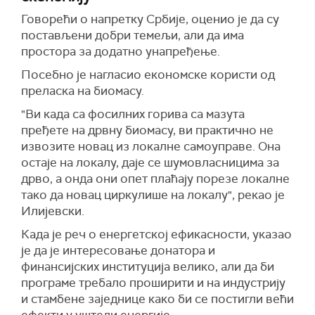
Говорећи о напретку Србије, оценио је да су
постављени добри темељи, али да има
простора за додатно унапређење.
Посебно је нагласио економске користи од
преласка на биомасу.
"Ви када са фосилних горива са мазута
пређете на дрвну биомасу, ви практично не
извозите новац из локалне самоуправе. Она
остаје на локалу, даје се шумовласницима за
дрво, а онда они опет плаћају порезе локалне
тако да новац циркулише на локалу", рекао је
Илијевски.
Када је реч о енергетској ефикасности, указао
је да је интересовање донатора и
финансијских институција велико, али да би
програме требало проширити и на индустрију
и стамбене заједнице како би се постигли већи