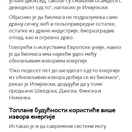
угљен-диоксид, такође су смањени осамдесет,
деведесет одсто", нагласио је Илијевски.
Објаснио је да биомаса не подразумева само
дрвну сечку, већ и пољопривредне остатке,
остатке из дрвне индустрије, биоразградив
отпад, као и огревно дрво.
Говорећи о искуствима Европске уније, навео
је да биомаса има највећи удео међу
обновљивим изворима енергије.
"Око педесет пет до шездесет одсто енергије
из обновљивих извора добија се из биомасе",
рекао је Илијевски, додајући да у томе
предњаче Шведска, Данска, Финска и
Немачка.
Топлане будућности користиће више
извора енергије
Истакао је и да савремени системи могу