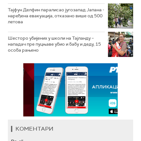
Тајфун Делфин паралисао југозапад Јапана -
наређена евакуација, отказано више од 500
летова
Шесторо убијених у школи на Тајланду –
нападач пре пуцњаве убио и бабу и деду, 15
особа рањено
КОМЕНТАРИ