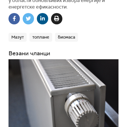
у области обновљивих извора енергије и
енергетске ефикасности.
Мазут
топлане
биомаса
Везани чланци