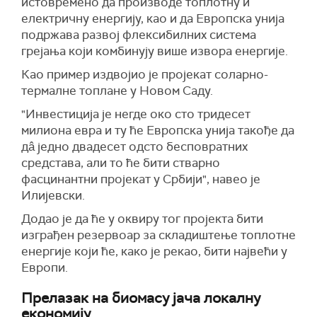
истовремено да производе топлотну и
електричну енергију, као и да Европска унија
подржава развој флексибилних система
грејања који комбинују више извора енергије.
Као пример издвојио је пројекат соларно-
термалне топлане у Новом Саду.
"Инвестиција је негде око сто тридесет
милиона евра и ту ће Европска унија такође да
дâ једно двадесет одсто бесповратних
средстава, али то ће бити стварно
фасцинантни пројекат у Србији", навео је
Илијевски.
Додао је да ће у оквиру тог пројекта бити
изграђен резервоар за складиштење топлотне
енергије који ће, како је рекао, бити највећи у
Европи.
Прелазак на биомасу јача локалну
економију