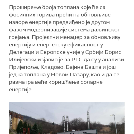
Проширење броја топлана које ће са
фосилних горива прећи на обновљиве
изворе енергије предвиђено је другом
фазом модернизације система даљинског
грејања. Пројектни менаџер за обновљиву
енергију и енергетску ефикасност у
Делегацији Европске уније у Србији Борис
Илијевски изјавио је за РТС да су у анализи
Пријепоље, Кладово, Бајина Башта и још
једна топлана у Новом Пазару, као и да се
разматра веће коришћење соларне
енергије.