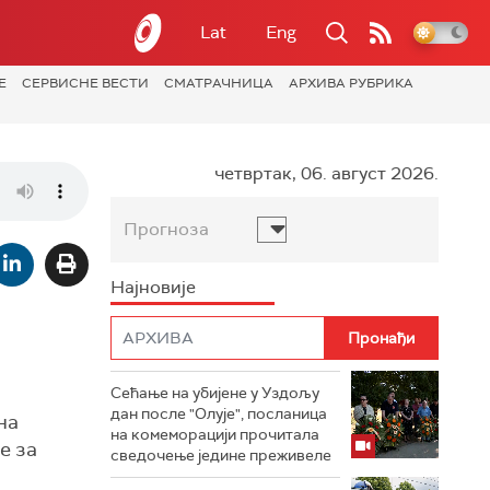
Lat
Eng
Е
СЕРВИСНЕ ВЕСТИ
СМАТРАЧНИЦА
АРХИВА РУБРИКА
четвртак, 06. август 2026.
Прогноза
Најновије
Сећање на убијене у Уздољу
дан после "Олује", посланица
на
на комеморацији прочитала
е за
сведочење једине преживеле