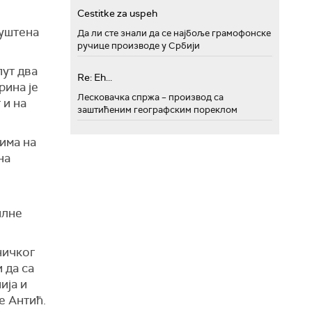
Cestitke za uspeh
пуштена
Да ли сте знали да се најбоље грамофонске
ручице производе у Србији
пут два
Re: Eh...
рина је
Лесковачка спржа – производ са
 и на
заштићеним географским пореклом
има на
на
илне
ничког
 да са
ија и
је Антић.