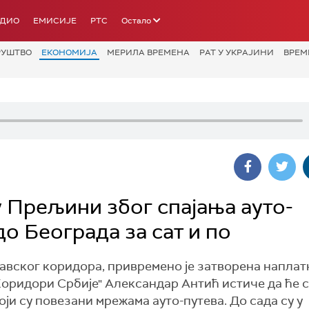
АДИО
ЕМИСИЈЕ
РТС
Остало
РУШТВО
ЕКОНОМИЈА
МЕРИЛА ВРЕМЕНА
РАТ У УКРАЈИНИ
ВРЕМ
 Прељини због спајања ауто-
до Београда за сат и по
авског коридора, привремено је затворена наплат
оридори Србије" Александар Антић истиче да ће с
ји су повезани мрежама ауто-путева. До сада су у