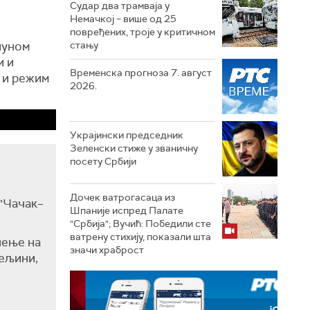
Судар два трамваја у
Немачкој – више од 25
повређених, троје у критичном
пуном
стању
и и
Временска прогноза 7. август
 и режим
2026.
Украјински председник
Зеленски стиже у званичну
посету Србији
Дочек ватрогасаца из
 "Чачак–
Шпаније испред Палате
"Србија"; Вучић: Победили сте
ватрену стихију, показали шта
чење на
значи храброст
рељини,