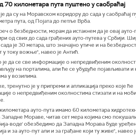
д 70 километара пута пуштено у саобраћај
је да су на Моравском коридору до сада у саобраћај 
етра пута, од Појата до петље Врба.
 реч о безбедности, морам да истакнем да је овај ауто-
ри од свих до сада грађених ауто-путева у Србији. Ши
 сада је 30 метара, што значајно утиче и на безбедност
 у току вожње", навео је Антић.
о је да се све информације о непредвиђеним околност
ављују на порталима, али ће се убудуће појављивати и 
ма у возилима.
е, тренутно је у припреми и апликација преко које ће
ције о непредвиђеним околностима стизати и на моб
е.
 километара ауто-пута имамо 60 километара хидротех
Западне Мораве, читав сет мера којима смо покушали
ија-воде' обезбедимо да Западна Морава буде уређен
ја и за ауто-пут али и за грађане који ту живе", навео 