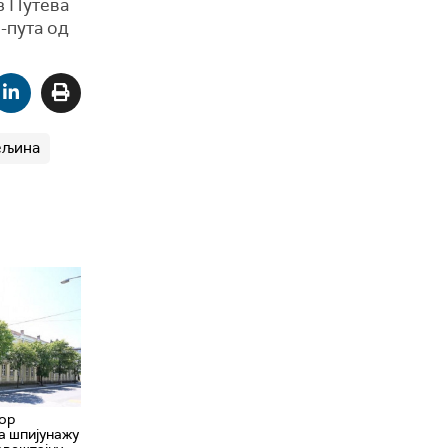
з Путева
-пута од
ељина
вор
а шпијунажу