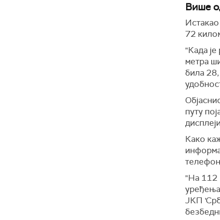
Више о
Истакао 
72 килом
"Када је
метра ши
била 28,
удобност
Објасни
путу пој
дисплеји
Како каж
информа
телефон
"На 112
уређења 
ЈКП 'Срб
безбедни