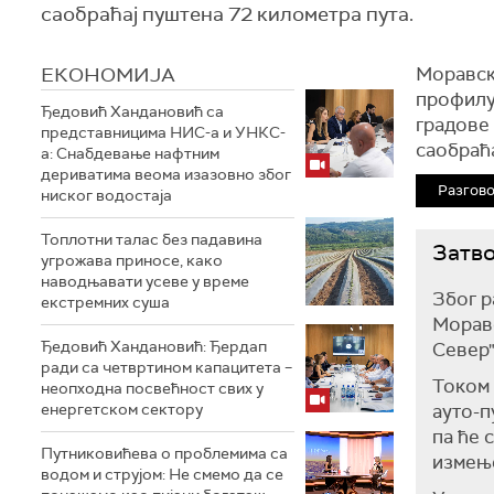
саобраћај пуштена 72 километра пута.
ЕКОНОМИЈА
Моравски
профилу
Ђедовић Хандановић са
градове
представницима НИС-а и УНКС-
саобраћа
а: Снабдевање нафтним
дериватима веома изазовно због
Разгово
ниског водостаја
Топлотни талас без падавина
Затво
угрожава приносе, како
наводњавати усеве у време
Због р
екстремних суша
Моравс
Ђедовић Хандановић: Ђердап
Север"
ради са четвртином капацитета –
Током 
неопходна посвећност свих у
енергетском сектору
ауто-п
па ће 
Путниковићева о проблемима са
измењ
водом и струјом: Не смемо да се