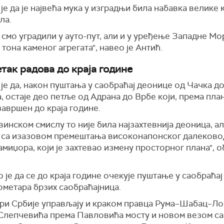
је да је највећа мука у изградњи била набавка велике
ла.
 смо уградили у ауто-пут, али и у уређење Западне Мо
тона каменог агрегата", навео је Антић.
так радова до краја године
је да, након пуштања у саобраћај деонице од Чачка д
 остаје део петље од Адрана до Врбе који, према план
завршен до краја године.
винском смислу то није била најзахтевнија деоница, ал
 са изазовом премештања високонапонског далековод
миџора, који је захтевао измену просторног плана", о
 је да се до краја године очекује пуштање у саобраћа
ометара брзих саобраћајница.
ри Србије управљају и краком правца Рума–Шабац–Ло
 Слепчевића према Павловића мосту и новом везом са