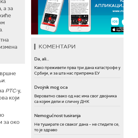
 ка
 а за
ажиће
ом
а.
атна
КОМЕНТАРИ
 измена
Da, ali...
Како преживети прва три дана катастрофе у
авршне
Србији, и за шта нас припрема ЕУ
љи.
Dvojnik mog oca
на
РТС
-у,
Вероватно свако од нас има свог двојника
ова који
са којим дели и сличну ДНК
но
Nemogućnost tusiranja
и за око
Не туширате се сваког дана – не стидите се,
то је здраво