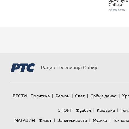
брже путо
Србији
06. 08. 2026.
Радио Телевизија Србије
|
|
|
|
ВЕСТИ
Политика
Регион
Свет
Србија данас
Хр
|
|
СПОРТ
Фудбал
Кошарка
Тен
|
|
|
МАГАЗИН
Живот
Занимљивости
Музика
Техноло