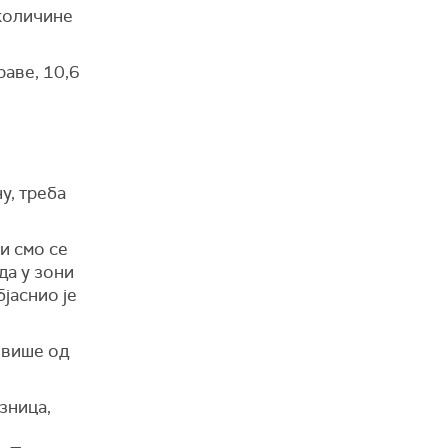
 количине
раве, 10,6
о
у, треба
и смо се
а у зони
бјаснио је
ј више од
зница,