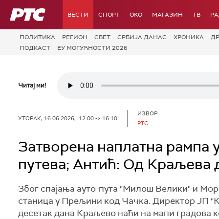
РТС
ВЕСТИ
СПОРТ
OKO
МАГАЗИН
ТВ
Р
ПОЛИТИКА
РЕГИОН
СВЕТ
СРБИЈА ДАНАС
ХРОНИКА
Д
ПОДКАСТ
ЕУ МОГУЋНОСТИ 2026
Читај ми!
ИЗВОР:
УТОРАК, 16.06.2026, 12:00 -> 16:10
РТС
Затворена наплатна рампа у
путева; Антић: Од Краљева 
Због спајања ауто-пута "Милош Велики" и Мор
станица у Прељини код Чачка. Директор ЈП "К
десетак дана Краљево наћи на мапи градова ко