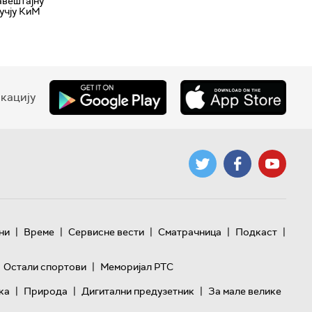
авештајну
учју КиМ
кацију
|
|
|
|
|
ни
Време
Сервисне вести
Сматрачница
Подкаст
|
Остали спортови
Меморијал РТС
|
|
|
ка
Природа
Дигитални предузетник
За мале велике