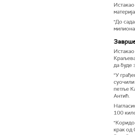
Истакао 
материја
"До сада
милиона 
Заврше
Истакао 
Краљева,
да буде 
"У грађе
суочили
петље Ка
Антић.
Нагласио
100 кил
"Коридо
крак од