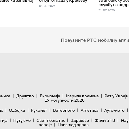
вање ка западној
откуп отпада у Краљеву
за албанску об
службу на подр
01. 08. 2026.
31. 07. 2026.
Преузмите РТС мобилну апли
|
|
|
|
оника
Друштво
Економија
Мерила времена
Рат у Украји
ЕУ могућности 2026
|
|
|
|
|
|
ис
Одбојка
Рукомет
Ватерполо
Атлетика
Ауто-мото
|
|
|
|
|
гијa
Путујемо
Свет познатих
Здравље
Филм и ТВ
Нау
|
хероје
Наизглед здрав