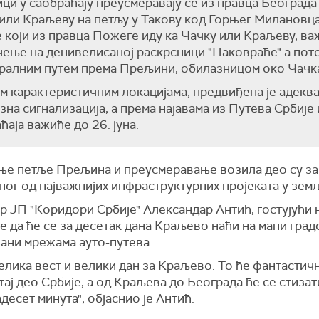
ци у саобраћају преусмеравају се из правца Београда
или Краљеву на петљу у Такову код Горњег Милановца,
 који из правца Пожеге иду ка Чачку или Краљеву, в
ење на денивелисаној раскрсници "Паковраће" а пот
ралним путем према Прељини, обилазницом око Чачк
м карактеристичним локацијама, предвиђена је адекв
зна сигнализација, а према најавама из Путева Србије
ћаја важиће до 26. јуна.
ње петље Прељина и преусмеравање возила део су з
ног од најважнијих инфраструктурних пројеката у зем
р ЈП "Коридори Србије" Александар Антић, гостујући 
је да ће се за десетак дана Краљево наћи на мапи град
зани мрежама ауто-путева.
елика вест и велики дан за Краљево. То ће фантастич
тај део Србије, а од Краљева до Београда ће се стизат
адесет минута", објаснио је Антић.