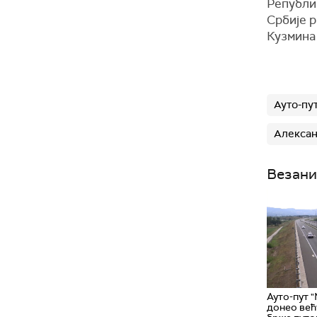
Републи
Србије р
Кузмина 
Ауто-пу
Алексан
Везани
Ауто-пут 
донео већ