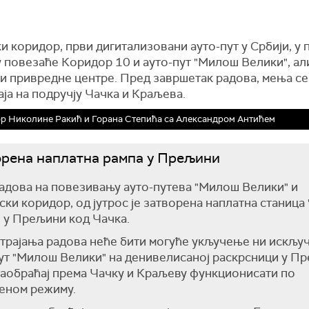
 коридор, први дигитализовани ауто-пут у Србији, у 
 повезаће Коридор 10 и ауто-пут "Милош Велики", ал
 и привредне центре. Пред завршетак радова, мења се
ја на подручју Чачка и Краљева.
р Николине Ракић и Горана Степића са Александром Антићем
рена наплатна рампа у Прељини
адова на повезивању ауто-путева "Милош Велики" и
ки коридор, од јутрос је затворена наплатна станица
 у Прељини код Чачка.
трајања радова неће бити могуће укључење ни искљу
ут "Милош Велики" на денивелисаној раскрсници у П
саобраћај према Чачку и Краљеву функционисати по
еном режиму.