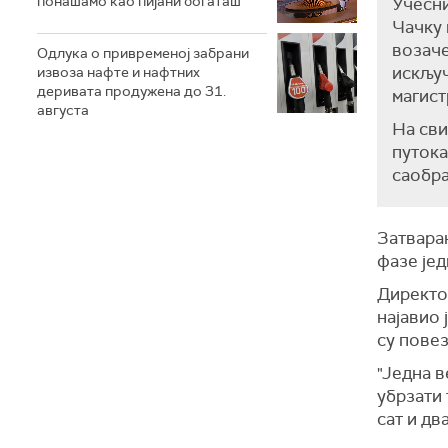
понашамо као пијани богаташ
Учесни
Чачку 
возаче
Одлука о привременој забрани
искључ
извоза нафте и нафтних
деривата продужена до 31.
магист
августа
На сви
путока
саобра
Затвара
фазе јед
Директо
најавио 
су пове
"Једна в
убрзати 
сат и дв