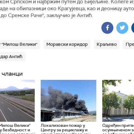
ком Српском и најбржим путем до Бијељине. Колеге и
аде на обилазници око Крагујевца, као и деоницу ауто
до Сремске Раче", закључио је Антић.
т "Милош Велики"
Моравски коридор
Краљево
Пр
дар Антић
 чланци
"Милош Велики"
Локализован пожар у
Одређен прит
у безбедност и
Центру за рециклажу и
осумњиченом з