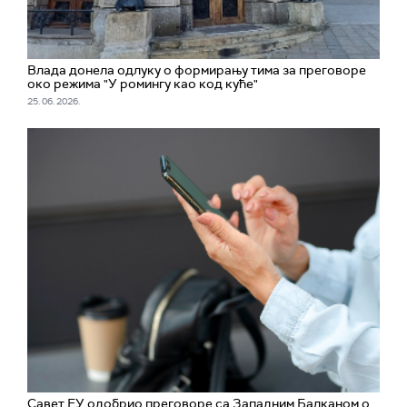
Влада донела одлуку о формирању тима за преговоре
око режима "У ромингу као код куће"
25. 06. 2026.
Савет ЕУ одобрио преговоре са Западним Балканом о