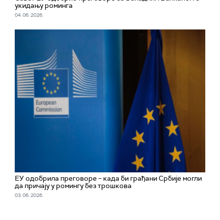
укидању роминга
04. 06. 2026.
ЕУ одобрила преговоре – када би грађани Србије могли
да причају у ромингу без трошкова
03. 06. 2026.