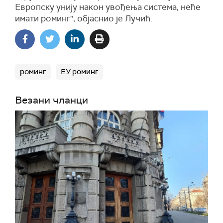
Европску унију након увођења система, неће
имати роминг", објаснио је Лучић.
роминг
ЕУ роминг
Везани чланци