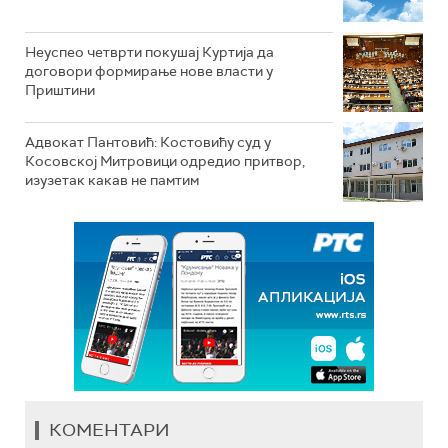
Неуспео четврти покушај Куртија да
договори формирање нове власти у
Приштини
Адвокат Пантовић: Костовићу суд у
Косовској Митровици одредио притвор,
изузетак какав не памтим
КОМЕНТАРИ