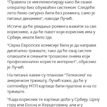
"Правила се имплементирају како би сваки
оператер био обухваћен системом. Следеће
лето ћемо сигурно бити без роминга, само је
питање динамике", наводи Лучић.
Истиче да ће укидање роминга важити за све
кориснике, а да ће пакет који корисник има у
Србији, имати било где.
"Сврха Европске комисије била је да направи
дигитално тржиште, тако да ће овај систем
олакшати и смањити трошкове онима који
професионално користе интернет", објаснио
је Лучић.
На питање какви су планови "Телекома" на
америчком тржишту, Лучић каже, да ће у
септембру МТЛ картице бити пуштене и на то
тржиште.
"Када корисник те картице дође у Србију, Црну
гору или Босну и Херцеговину, али и у