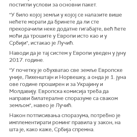
постигли услови за основни пакет.
"У било којој земљи у којој се налазите више
нећете морати да бринете да ли сте
прекорачили неке додатне гигабајте, већ ћете
моћи да трошите у Европи исто као и у
Србији", истакао је Лучић.
Наводи да је тај систем у Европи уведен у јуну
2017. године.
"У почетку је обухватао све земље Европске
уније, Лихенштајн и Норвешку, а онда је 1. јуна
ове године проширен и за Украјину и
Молдавију. Европска комисија треба да
направи билатералне споразуме са сваком
земљом", навео је Лучић.
Након потписивања споразума, потребно је
имплементирати роминг правила у закон, на
шта је, како каже, Србија спремна.