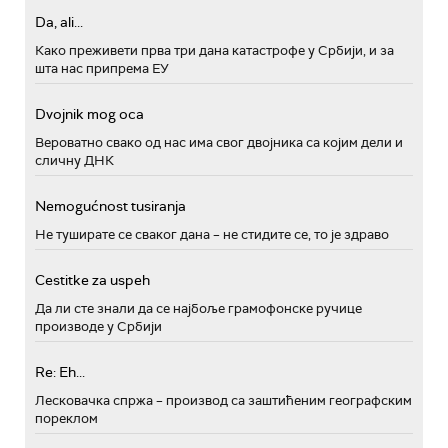
Da, ali...
Како преживети прва три дана катастрофе у Србији, и за
шта нас припрема ЕУ
Dvojnik mog oca
Вероватно свако од нас има свог двојника са којим дели и
сличну ДНК
Nemogućnost tusiranja
Не туширате се сваког дана – не стидите се, то је здраво
Cestitke za uspeh
Да ли сте знали да се најбоље грамофонске ручице
производе у Србији
Re: Eh...
Лесковачка спржа – производ са заштићеним географским
пореклом