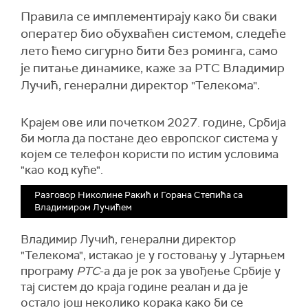
Правила се имплементирају како би сваки
оператер био обухваћен системом, следеће
лето ћемо сигурно бити без роминга, само
је питање динамике, каже за РТС Владимир
Лучић, генерални директор "Телекома".
Крајем ове или почетком 2027. године, Србија
би могла да постане део европског система у
којем се телефон користи по истим условима
"као код куће".
Разговор Николине Ракић и Горана Степића са
Владимиром Лучићем
Владимир Лучић, генерални директор
"Телекома", истакао је у гостовању у Јутарњем
програму
РТС
-а да је рок за увођење Србије у
тај систем до краја године реалан и да је
остало још неколико корака како би се