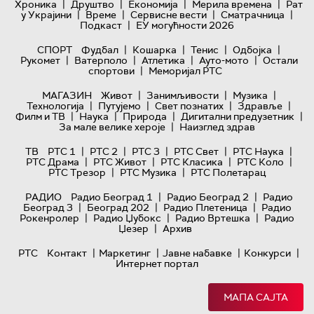
|
|
|
|
Хроника
Друштво
Економија
Мерила времена
Рат
|
|
|
|
у Украјини
Време
Сервисне вести
Сматрачница
|
Подкаст
ЕУ могућности 2026
|
|
|
|
СПОРТ
Фудбал
Кошарка
Тенис
Одбојка
|
|
|
|
Рукомет
Ватерполо
Атлетика
Ауто-мото
Остали
|
спортови
Меморијал РТС
|
|
|
МАГАЗИН
Живот
Занимљивости
Музика
|
|
|
|
Технологијa
Путујемо
Свет познатих
Здравље
|
|
|
|
Филм и ТВ
Наука
Природа
Дигитални предузетник
|
За мале велике хероје
Наизглед здрав
|
|
|
|
|
ТВ
РТС 1
РТС 2
РТС 3
РТС Свет
РТС Наука
|
|
|
|
РТС Драма
РТС Живот
РТС Класика
РТС Коло
|
|
РТС Трезор
РТС Музика
РТС Полетарац
|
|
РАДИО
Радио Београд 1
Радио Београд 2
Радио
|
|
|
Београд 3
Београд 202
Радио Плетеница
Радио
|
|
|
Рокенролер
Радио Џубокс
Радио Вртешка
Радио
|
Џезер
Архив
|
|
|
|
РТС
Контакт
Маркетинг
Јавне набавке
Конкурси
Интернет портал
МАПА САЈТА