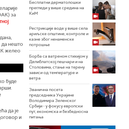
Бесплатни дерматолошки
еларије
прегледи у више средина на
КиМ
ФАК) за
тној
Рестрикције воде у више села
ариљске општине, контроле и
дана,
казне због ненаменске
 да нешто
потрошње
АК желео
Борба са ватреном стихијом у
Делиблатској пешчари и на
Столовима, стање на терену
зависи од температуре и
ветра
ко буде
врши.
Званична посета
е
председника Украјине
Володимира Зеленског
Србији - у фокусу европски
ћа да је
пут, економска и безбедносна
договор и
питања