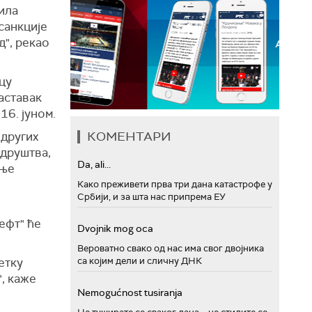
вила
санкције
д", рекао
цу
аставак
16. јуном.
КОМЕНТАРИ
других
 друштва,
Da, ali...
ање
Како преживети прва три дана катастрофе у
Србији, и за шта нас припрема ЕУ
ефт" ће
Dvojnik mog oca
Вероватно свако од нас има свог двојника
етку
са којим дели и сличну ДНК
", каже
Nemogućnost tusiranja