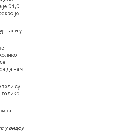
 је 91,9
рекао је
је, али у
не
 колико
 се
ра да нам
упели су
е толико
инила
е у видеу