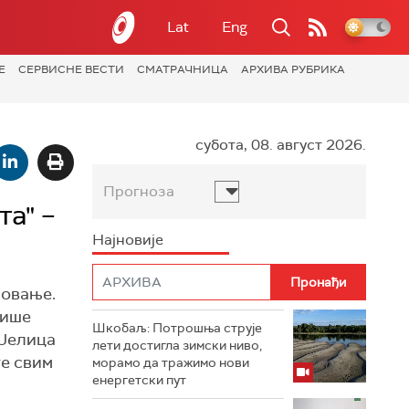
Lat
Eng
Е
СЕРВИСНЕ ВЕСТИ
СМАТРАЧНИЦА
АРХИВА РУБРИКА
субота, 08. август 2026.
Прогноза
а" –
Најновије
ловање.
више
Шкобаљ: Потрошња струје
 Јелица
лети достигла зимски ниво,
те свим
морамо да тражимо нови
енергетски пут