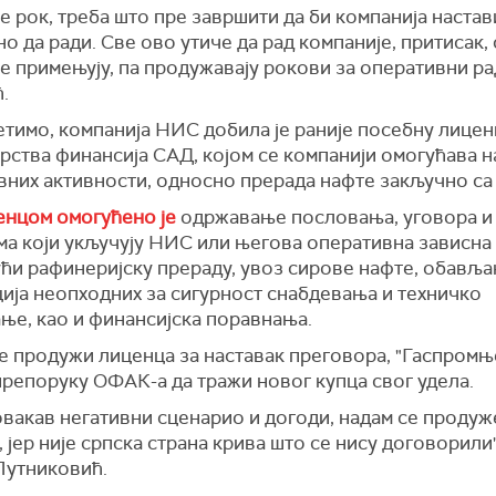
је рок, треба што пре завршити да би компанија наста
о да ради. Све ово утиче да рад компаније, притисак, 
не примењују, па продужавају рокови за оперативни ра
ћ.
етимо, компанија НИС добила је раније посебну лицен
рства финансија САД, којом се компанији омогућава н
них активности, односно прерада нафте закључно са 
енцом омогућено је
одржавање пословања, уговора и 
ма који укључују НИС или његова оперативна зависна
ући рафинеријску прераду, увоз сирове нафте, обављ
ција неопходних за сигурност снабдевања и техничко
ње, као и финансијска поравнања.
не продужи лиценца за наставак преговора, "Гаспромњ
препоруку ОФАК-а да тражи новог купца свог удела.
овакав негативни сценарио и догоди, надам се продуж
 јер није српска страна крива што се нису договорили
Путниковић.