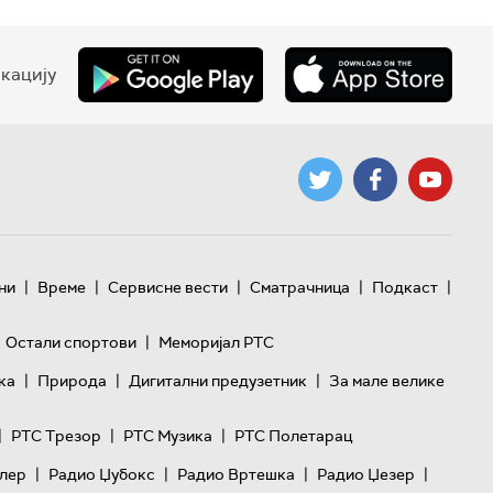
кацију
|
|
|
|
|
ни
Време
Сервисне вести
Сматрачница
Подкаст
|
Остали спортови
Меморијал РТС
|
|
|
ка
Природа
Дигитални предузетник
За мале велике
|
|
|
РТС Трезор
РТС Музика
РТС Полетарац
|
|
|
|
лер
Радио Џубокс
Радио Вртешка
Радио Џезер