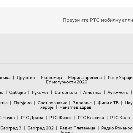
Преузмите РТС мобилну апли
|
|
|
|
оника
Друштво
Економија
Мерила времена
Рат у Украји
ЕУ могућности 2026
|
|
|
|
|
|
ис
Одбојка
Рукомет
Ватерполо
Атлетика
Ауто-мото
|
|
|
|
|
гијa
Путујемо
Свет познатих
Здравље
Филм и ТВ
Нау
|
хероје
Наизглед здрав
|
|
|
|
С Наука
РТС Драма
РТС Живот
РТС Класика
РТС Коло
|
|
|
 Београд 3
Београд 202
Радио Плетеница
Радио Рокенро
Архив