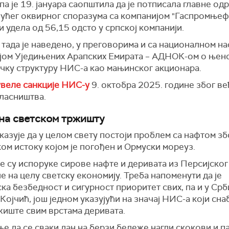
а је 19. јануара саопштила да је потписала главне од
јућег оквирног споразума са компанијом "Гаспромњеф
 удела од 56,15 одсто у српској компанији.
, тада је наведено, у преговорима и са националном н
јом Уједињених Арапских Емирата – АДНОК-ом о њен
ичку структуру НИС-а као мањинског акционара.
веле санкције НИС-у
9. октобра 2025. године због в
власништва.
на светском тржишту
казује да у целом свету постоји проблем са нафтом зб
ом истоку којом је погођен и Ормуски мореуз.
е су испоруке сирове нафте и деривата из Персијског
е на целу светску економију. Треба напоменути да је
ка безбедност и сигурност приоритет свих, па и у Срби
 Којчић, још једном указујући на значај НИС-а који сн
жиште свим врстама деривата.
е да се сваки дан на берзи бележе нагли скокови и п