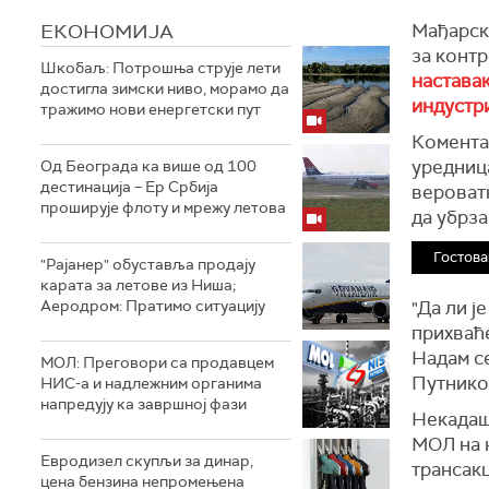
ЕКОНОМИЈА
Мађарск
за конт
Шкобаљ: Потрошња струје лети
наставак
достигла зимски ниво, морамо да
индустри
тражимо нови енергетски пут
Комента
уредниц
Од Београда ка више од 100
дестинација – Ер Србија
вероват
проширује флоту и мрежу летова
да убрза
Гостова
"Рајанер" обуставља продају
карата за летове из Ниша;
Аеродром: Пратимо ситуацију
"Да ли ј
прихваће
Надам се
МОЛ: Преговори са продавцем
Путнико
НИС-а и надлежним органима
напредују ка завршној фази
Некадаш
МОЛ на к
Евродизел скупљи за динар,
трансакц
цена бензина непромењена