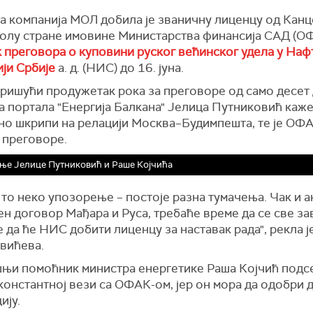
а компанија МОЛ добила је званичну лиценцу од Канц
ролу стране имовине Министарства финансија САД (О
 преговора о куповини руског већинског удела у Наф
ји Србије
а. д. (НИС) до 16. јуна.
ришући продужетак рока за преговоре од само десет 
а портала "Енергија Балкана" Јелица Путниковић каже
но шкрипи на релацији Москва–Будимпешта, те је ОФ
 преговоре.
ње Јелице Путниковић и Раше Којчића
е то неко упозорење – постоје разна тумачења. Чак и а
н договор Мађара и Руса, требаће време да се све за
 да ће НИС добити лиценцу за наставак рада", рекла ј
вићева.
њи помоћник министра енергетике Раша Којчић подсе
онстантној вези са ОФАК-ом, јер он мора да одобри 
ију.