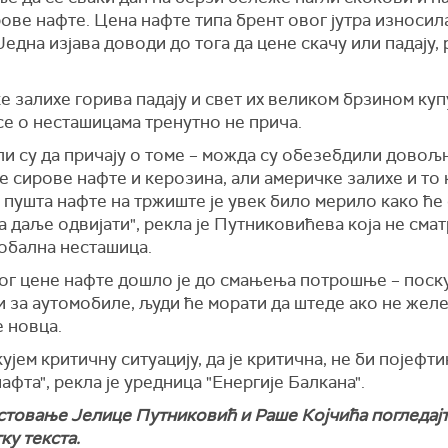
ове нафте. Цена нафте типа брент овог јутра износила
Једна изјава доводи до тога да цене скачу или падају, 
 залихе горива падају и свет их великом брзином купу
се о несташицама тренутно не прича.
ли су да причају о томе – можда су обезебдили довољ
 сирове нафте и керозина, али америчке залихе и то
пушта нафте на тржиште је увек било мерило како ће
а даље одвијати", рекла је Путниковићева која не смат
лобална несташица.
бог цене нафте дошло је до смањења потрошње – поск
 за аутомобиле, људи ће морати да штеде ако не жел
 новца.
ујем критичну ситуацију, да је критична, не би појефт
афта", рекла је уредница "Енергије Балкана".
стовање Јелице Путниковић и Раше Којчића погледајт
ку текста.