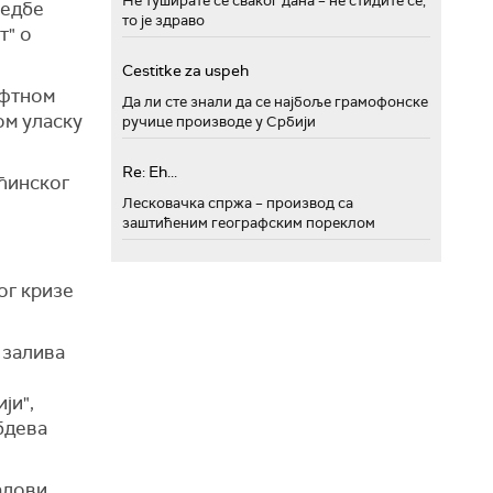
Не туширате се сваког дана – не стидите се,
редбе
то је здраво
т" о
Cestitke za uspeh
афтном
Да ли сте знали да се најбоље грамофонске
ом уласку
ручице производе у Србији
Re: Eh...
ећинског
Лесковачка спржа – производ са
заштићеним географским пореклом
ог кризе
 залива
ји",
абдева
адови