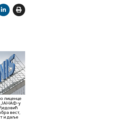
о лиценце
и ЈАНАФ-у
, Ђедовић
бра вест,
т и даље