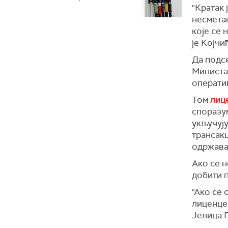
"Кратак 
несметан
које се 
је Којчи
Да подс
Министа
оператив
Том
лиц
споразу
укључуј
трансак
одржава
Ако се 
добити 
"Ако се 
лиценце,
Јелица 