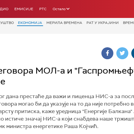
АДИО
ЕМИСИЈЕ
РТС
Остало
РУШТВО
ЕКОНОМИЈА
МЕРИЛА ВРЕМЕНА
РАТ У УКРАЈИНИ
ВРЕМ
реговора МОЛ-а и "Гаспромњефт
ње
тог дана престаће да важи и лиценца НИС-а за пос
овора могао би да указује на то да није потребно 
врсту притиска, каже уредница "Енергије Балкана"
о истиче значај НИС-а који снабдева наше тржиш
к министра енергетике Раша Којчић.