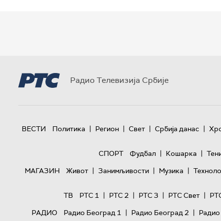
Радио Телевизија Србије
|
|
|
|
ВЕСТИ
Политика
Регион
Свет
Србија данас
Хр
|
|
СПОРТ
Фудбал
Кошарка
Тен
|
|
|
МАГАЗИН
Живот
Занимљивости
Музика
Техноло
|
|
|
|
ТВ
РТС 1
РТС 2
РТС 3
РТС Свет
РТ
|
|
РАДИО
Радио Београд 1
Радио Београд 2
Радио