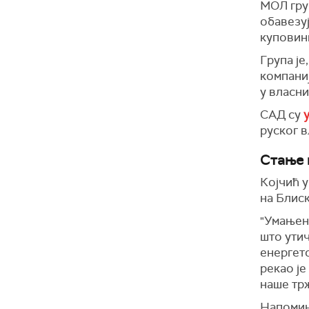
МОЛ груп
обавезу
куповини
Група је
компани
у власн
САД су
у
руског 
Стање 
Којчић у
на Блиск
"Умањен
што утич
енергетс
рекао је
наше тр
Напомињ