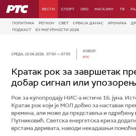
РТС
ВЕСТИ
СПОРТ
OKO
МАГАЗИН
ТВ
Р
ПОЛИТИКА
РЕГИОН
СВЕТ
СРБИЈА ДАНАС
ХРОНИКА
Д
ПОДКАСТ
ЕУ МОГУЋНОСТИ 2026
ИЗВОР:
СРЕДА, 10.06.2026, 07:50 -> 07:55
РТС
Кратак рок за завршетак п
добар сигнал или упозоре
Рок за купопродају НИС-а истиче 16. јуна. Ис
Кратак рок који је МОЛ добио за наставак прег
времена, али може да представља и одређену 
Путниковић. Светска енергетска криза додатн
врстама деривата, наводи некадашњи помоћни