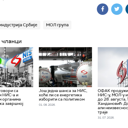
индустрија Србије
МОЛ група
 чланци
говори са
Још једна шанса за НИС,
ОФАК продужи
м НИС-а и
хоће ли се енергетика
НИС-у, МОЛ-у 
м органима
изборити са политиком
до 28. августа
 ка завршној
Хандановић: До
01. 08. 2026.
али неизвеснос
траје
31. 07. 2026.