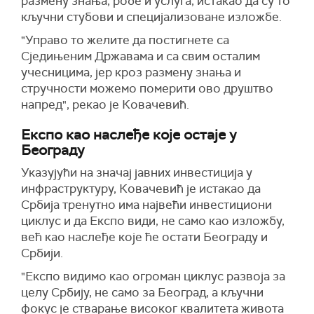
размену знања, робе и услуга, истакао да су то
кључни стубови и специјализоване изложбе.
"Управо то желите да постигнете са
Сједињеним Државама и са свим осталим
учесницима, јер кроз размену знања и
стручности можемо померити ово друштво
напред", рекао је Ковачевић.
Експо као наслеђе које остаје у
Београду
Указујући на значај јавних инвестиција у
инфраструктуру, Ковачевић је истакао да
Србија тренутно има највећи инвестициони
циклус и да Експо види, не само као изложбу,
већ као наслеђе које ће остати Београду и
Србији.
"Експо видимо као огроман циклус развоја за
целу Србију, не само за Београд, а кључни
фокус је стварање високог квалитета живота