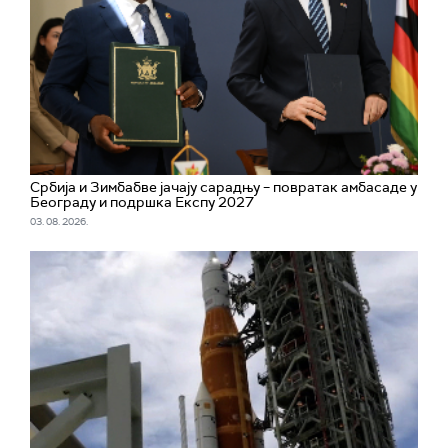
Србија и Зимбабве јачају сарадњу – повратак амбасаде у
Београду и подршка Експу 2027
03. 08. 2026.