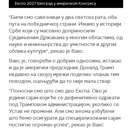
Експо 2027 Београд у америчком Конгресу
"Били смо савезници у два светска рата, оба
пута на победничкој страни. Имамо у историји
Србе који су масовно доприносили
Сједињеним Државама у многим областима, од
науке и инжењерства до уметности и других
облика културе", рекао је Вакс.
Вакс је, говорећи о добрим односима, истакао
и да је амерички председник Доналд Трамп
недавно на својој мрежи поделио чланак тим
поводом, оцењујући да то није мала ствар.
"Поносни смо што смо део Експа. Ово је
једини сајам који ће се дефинитивно одржати
под Трамповом администрацијом, уколико се
Устав не промени. Али смо веома узбуђени
што ћемо осигурати да специјализовани сајам
постигне огроман успех", рекао је Вакс.