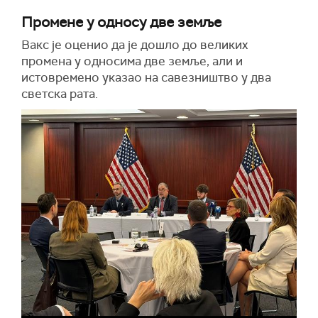
Промене у односу две земље
Вакс је оценио да је дошло до великих
промена у односима две земље, али и
истовремено указао на савезништво у два
светска рата.