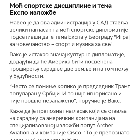
Моћ спортске дисциплине и тема
Експо изложбе
Навео је да ова администрација у САД ставља
велики нагласак на моћ спортске дипломатије
подсетивши да је тема Експа у Београду "Играј
за човечанство – спорт и музика за све".
Вакс је истакао значај културне дипломатије,
додајући да ће Америка бити посвећена
проширењу сарадње две земље и на том пољу
у будућности.
"Често се помиње колико је председник Трамп
популаран у Србији. И то није игнорисано и
није прошло незапажено", поручио је Вакс.
Каже да је препознат нагласак који се ставља
на сарадњу са америчким компанијама на
специјализованој изложби попут Archer
Aviation-а и компаније Cisco. "To је препознато
и цењено", поручио је Вакс.