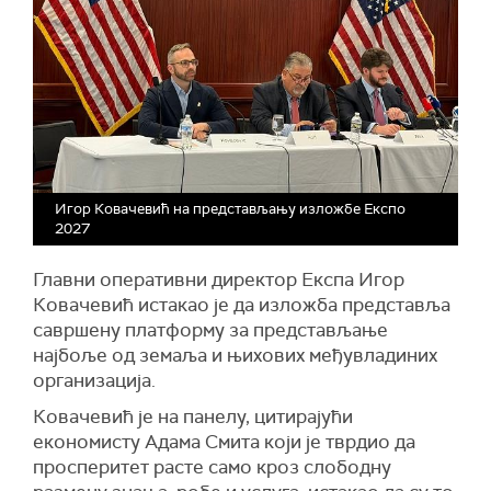
Игор Ковачевић на представљању изложбе Експо
2027
Главни оперативни директор Експа Игор
Ковачевић истакао је да изложба представља
савршену платформу за представљање
најбоље од земаља и њихових међувладиних
организација.
Ковачевић је на панелу, цитирајући
економисту Адама Смита који је тврдио да
просперитет расте само кроз слободну