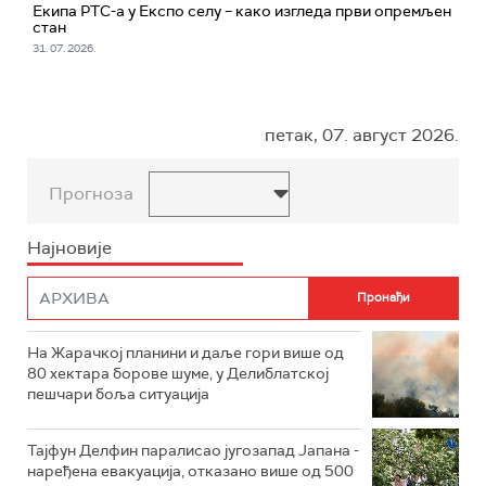
Екипа РТС-а у Експо селу – како изгледа први опремљен
стан
31. 07. 2026.
петак, 07. август 2026.
Прогноза
Најновије
На Жарачкој планини и даље гори више од
80 хектара борове шуме, у Делиблатској
пешчари боља ситуација
Тајфун Делфин паралисао југозапад Јапана -
наређена евакуација, отказано више од 500