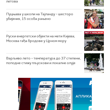
летова
Пуцњава у школи на Тајланду – шесторо
убијених, 15 особа рањено
Руски енергетски објекти на мети Кијева;
Москва гађа бродове у Црном мору
Варљиво лето – температура до 37 степени,
поподне стижу пљускови и локалне олује