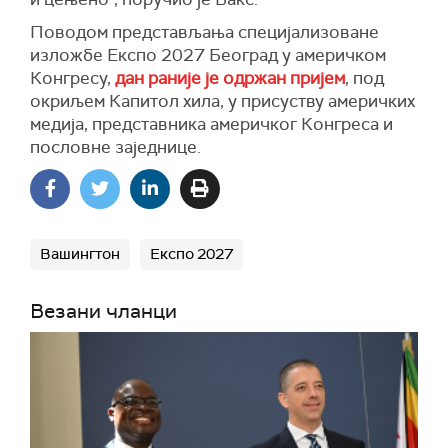
Поводом представљања специјализоване
изложбе Експо 2027 Београд у америчком
Конгресу,
дан раније је одржан пријем
, под
окриљем Капитол хила, у присуству америчких
медија, представника америчког Конгреса и
пословне заједнице.
Вашингтон
Експо 2027
Везани чланци