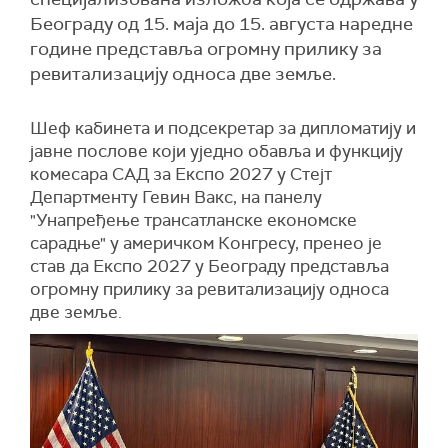
Београду од 15. маја до 15. августа наредне
године представља огромну прилику за
ревитализацију односа две земље.
Шеф кабинета и подсекретар за дипломатију и
јавне послове који уједно обавља и функцију
комесара САД за Експо 2027 у Стејт
Департменту Гевин Вакс, на панелу
"Унапређење трансатланске економске
сарадње" у америчком Конгресу, пренео је
став да Експо 2027 у Београду представља
огромну прилику за ревитализацију односа
две земље.