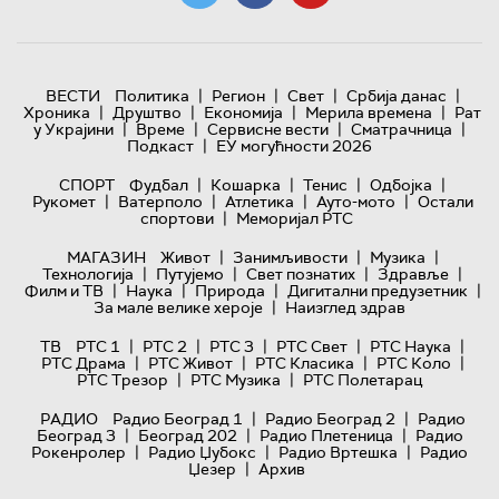
|
|
|
|
ВЕСТИ
Политика
Регион
Свет
Србија данас
|
|
|
|
Хроника
Друштво
Економија
Мерила времена
Рат
|
|
|
|
у Украјини
Време
Сервисне вести
Сматрачница
|
Подкаст
ЕУ могућности 2026
|
|
|
|
СПОРТ
Фудбал
Кошарка
Тенис
Одбојка
|
|
|
|
Рукомет
Ватерполо
Атлетика
Ауто-мото
Остали
|
спортови
Меморијал РТС
|
|
|
МАГАЗИН
Живот
Занимљивости
Музика
|
|
|
|
Технологијa
Путујемо
Свет познатих
Здравље
|
|
|
|
Филм и ТВ
Наука
Природа
Дигитални предузетник
|
За мале велике хероје
Наизглед здрав
|
|
|
|
|
ТВ
РТС 1
РТС 2
РТС 3
РТС Свет
РТС Наука
|
|
|
|
РТС Драма
РТС Живот
РТС Класика
РТС Коло
|
|
РТС Трезор
РТС Музика
РТС Полетарац
|
|
РАДИО
Радио Београд 1
Радио Београд 2
Радио
|
|
|
Београд 3
Београд 202
Радио Плетеница
Радио
|
|
|
Рокенролер
Радио Џубокс
Радио Вртешка
Радио
|
Џезер
Архив