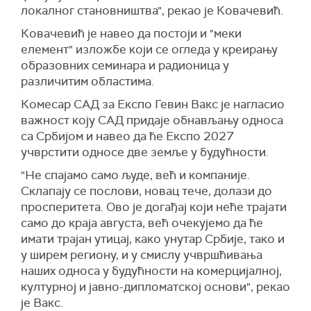
локалног становништва", рекао је Ковачевић.
Ковачевић је навео да постоји и "меки
елемент" изложбе који се огледа у креирању
образовних семинара и радионица у
различитим областима.
Комесар САД за Експо Гевин Вакс је нагласио
важност коју САД придаје обнављању односа
са Србијом и навео да ће Експо 2027
учврстити односе две земље у будућности.
"Не спајамо само људе, већ и компаније.
Склапају се послови, новац тече, долази до
просперитета. Ово је догађај који неће трајати
само до краја августа, већ очекујемо да ће
имати трајан утицај, како унутар Србије, тако и
у ширем региону, и у смислу учвршћивања
наших односа у будућности на комерцијалној,
културној и јавно-дипломатској основи", рекао
је Вакс.