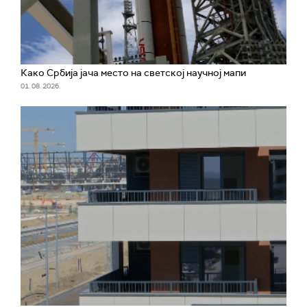
Како Србија јача место на светској научној мапи
01. 08. 2026.