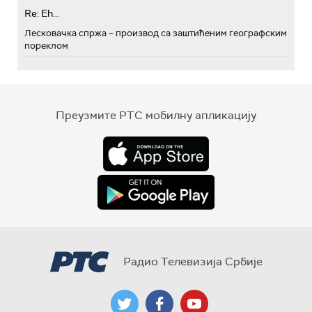
Re: Eh...
Лесковачка спржа – производ са заштићеним географским
пореклом
Преузмите РТС мобилну апликацију
Радио Телевизија Србије