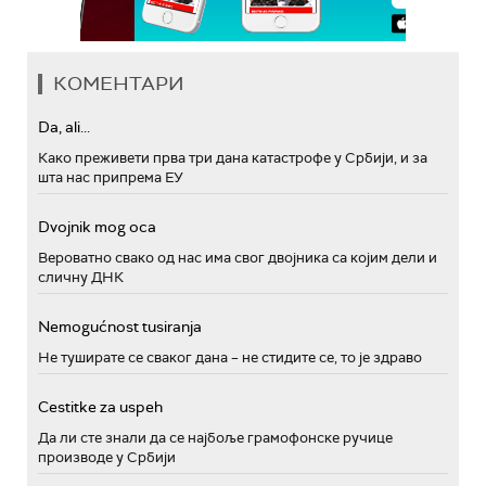
КОМЕНТАРИ
Da, ali...
Како преживети прва три дана катастрофе у Србији, и за
шта нас припрема ЕУ
Dvojnik mog oca
Вероватно свако од нас има свог двојника са којим дели и
сличну ДНК
Nemogućnost tusiranja
Не туширате се сваког дана – не стидите се, то је здраво
Cestitke za uspeh
Да ли сте знали да се најбоље грамофонске ручице
производе у Србији