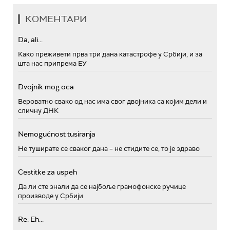
КОМЕНТАРИ
Da, ali...
Како преживети прва три дана катастрофе у Србији, и за
шта нас припрема ЕУ
Dvojnik mog oca
Вероватно свако од нас има свог двојника са којим дели и
сличну ДНК
Nemogućnost tusiranja
Не туширате се сваког дана – не стидите се, то је здраво
Cestitke za uspeh
Да ли сте знали да се најбоље грамофонске ручице
производе у Србији
Re: Eh...