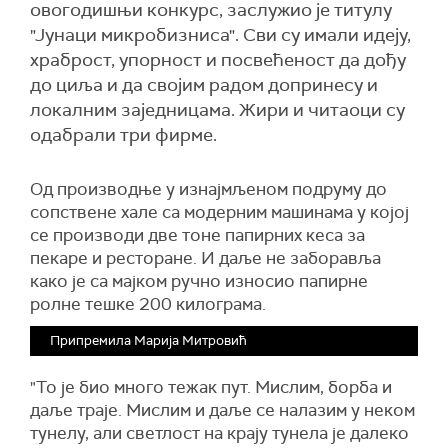
овогодишњи конкурс, заслужио је титулу
"Јунаци микробизниса". Сви су имали идеју,
храброст, упорност и посвећеност да дођу
до циља и да својим радом допринесу и
локалним заједницама. Жири и читаоци су
одабрали три фирме.
Од производње у изнајмљеном подруму до
сопствене хале са модерним машинама у којој
се производи две тоне папирних кеса за
пекаре и ресторане. И даље не заборавља
како је са мајком ручно износио папирне
ролне тешке 200 килограма.
Припремила Марија Митровић
"То је био много тежак пут. Мислим, борба и
даље траје. Мислим и даље се налазим у неком
тунелу, али светлост на крају тунела је далеко