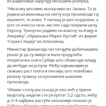
из радионице наручују месецима унапред.
"Ми кожу увозимо искључиво из Јапана. То је
једина штавионица на свету која производи тај
квалитет, те коже. У питању је шел кордован, а
што се извоза тиче, ми смо сада покрили целу
Европу. Тренутно радимо на извозу за Азију и
Америку", објашњава Марко Крстић из фирме
"Серкет ледер" из Алексинац.
Министар финансија честитајући добитницима
рекао је да су микро и мала предузећа
покретачка снага Србије што обавезује владу
да им буде на услузи. Међу најважнијим је
свакако раст плата и пензија, што повећава
реалну тражњу за куповином њихових
производа.
"Имамо стопу раста која је ево већ у првом
кварталу, видели сте резултат 3,2 одсто, међу
д-3-4 најбрже растуће економије поново је