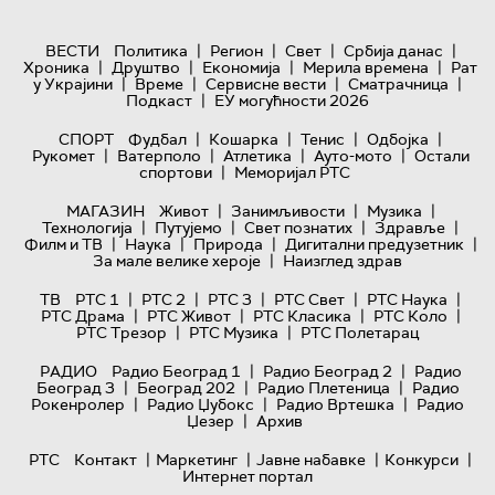
|
|
|
|
ВЕСТИ
Политика
Регион
Свет
Србија данас
|
|
|
|
Хроника
Друштво
Економија
Мерила времена
Рат
|
|
|
|
у Украјини
Време
Сервисне вести
Сматрачница
|
Подкаст
ЕУ могућности 2026
|
|
|
|
СПОРТ
Фудбал
Кошарка
Тенис
Одбојка
|
|
|
|
Рукомет
Ватерполо
Атлетика
Ауто-мото
Остали
|
спортови
Меморијал РТС
|
|
|
МАГАЗИН
Живот
Занимљивости
Музика
|
|
|
|
Технологијa
Путујемо
Свет познатих
Здравље
|
|
|
|
Филм и ТВ
Наука
Природа
Дигитални предузетник
|
За мале велике хероје
Наизглед здрав
|
|
|
|
|
ТВ
РТС 1
РТС 2
РТС 3
РТС Свет
РТС Наука
|
|
|
|
РТС Драма
РТС Живот
РТС Класика
РТС Коло
|
|
РТС Трезор
РТС Музика
РТС Полетарац
|
|
РАДИО
Радио Београд 1
Радио Београд 2
Радио
|
|
|
Београд 3
Београд 202
Радио Плетеница
Радио
|
|
|
Рокенролер
Радио Џубокс
Радио Вртешка
Радио
|
Џезер
Архив
|
|
|
|
РТС
Контакт
Маркетинг
Јавне набавке
Конкурси
Интернет портал