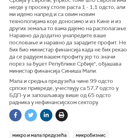
Србија у Европи, упркос томе што Европа има
негде у просеку стопе раста 1 - 1,1 одсто, али
ми идемо напред и са овим новим
технологијама које доносимо и из Кине и из
других земаља то вама дајемо на располагање.
Наравно да додатно унапредите ваше
пословање и наравно да зарадите профит. Не
бих био министар финансија када не бих рекао
да се радујем вашем профиту јер то значи
порез за буџет Републике Србије", објашава
министар финансија Синиша Мали.
Мала и средња предузећа чине 99 одсто
српске привреде, учествују са 57,7 одсто у
БДП-у и запошљавају више од 65 одсто
радника у нефинансијском сектору.
микро и мала предузећа
микробизнис