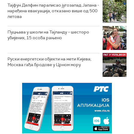
Тајфун Делфин паралисао југозапад Јапана -
наређена евакуација, отказано више од 500
летова
Пуцњава у школи на Тајланду – шесторо
убијених, 15 особа рањено
Руски енергетски објекти на мети Кијева;
Москва гађа бродове у Црном мору