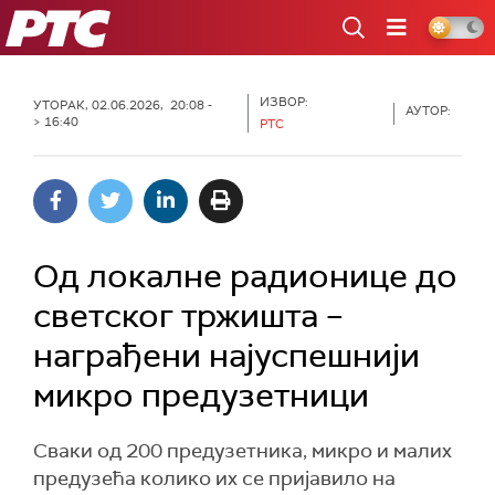
РТС
ИЗВОР:
УТОРАК, 02.06.2026, 20:08 -
АУТОР:
> 16:40
РТС
Од локалне радионице до
светског тржишта –
награђени најуспешнији
микро предузетници
Сваки од 200 предузетника, микро и малих
предузећа колико их се пријавило на