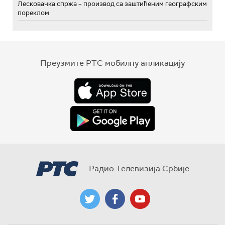
Лесковачка спржа – производ са заштићеним географским
пореклом
Преузмите РТС мобилну апликацију
Радио Телевизија Србије