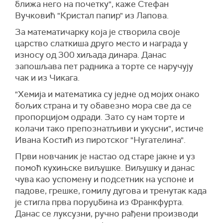
ближа него на почетку", каже Стефан
Вучковић "Кристал папир" из Лапова.
За математичарку која је створила своје
царство слаткиша друго место и награда у
износу од 300 хиљада динара. Данас
запошљава пет радника а торте се наручују
чак и из Чикага.
"Хемија и математика су једне од мојих онако
бољих страна и ту обавезно мора све да се
пропорцијом одради. Зато су нам торте и
колачи тако препознатљиви и укусни", истиче
Ивана Костић из пиротског "Нугателина".
Први новчаник је настао од старе јакне и уз
помоћ кухињске виљушке. Виљушку и данас
чува као успомену и подсетник на успоне и
падове, грешке, гомилу дугова и тренутак када
је стигла прва поруџбина из Франкфурта.
Данас се луксузни, ручно рађени производи