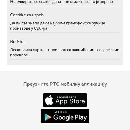
Не туширате се сваког дана – не стидите се, то је здраво
Cestitke za uspeh
Да ли сте знали да се најбоље грамофонске ручице
производе у Србији
Re: Eh...
Лесковачка спржа – производ са заштићеним географским
пореклом
Преузмите РТС мобилну апликацију