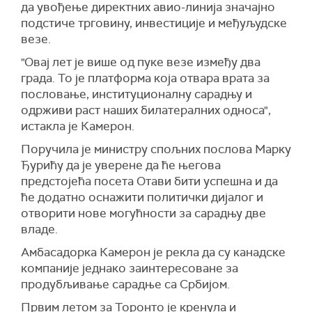
да увођење директних авио-линија значајно
подстиче трговину, инвестиције и међуљудске
везе.
"Овај лет је више од пуке везе између два
града. То је платформа која отвара врата за
пословање, институционалну сарадњу и
одрживи раст наших билатералних односа",
истакла је Камерон.
Поручила је министру спољних послова Марку
Ђурићу да је уверене да ће његова
предстојећа посета Отави бити успешна и да
ће додатно оснажити политички дијалог и
отворити нове могућности за сарадњу две
владе.
Амбасадорка Камерон је рекла да су канадске
компаније једнако заинтересоване за
продубљивање сарадње са Србијом.
Првим летом за Торонто је кренула и