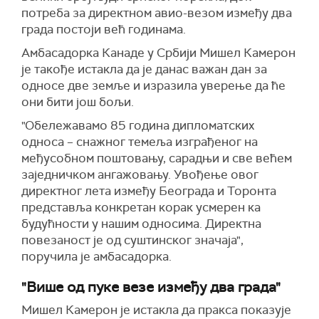
потреба за директном авио-везом између два
града постоји већ годинама.
Амбасадорка Канаде у Србији Мишел Камерон
је такође истакла да је данас важан дан за
односе две земље и изразила уверење да ће
они бити још бољи.
"Обележавамо 85 година дипломатских
односа – снажног темеља изграђеног на
међусобном поштовању, сарадњи и све већем
заједничком ангажовању. Увођење овог
директног лета између Београда и Торонта
представља конкретан корак усмерен ка
будућности у нашим односима. Директна
повезаност је од суштинског значаја",
поручила је амбасадорка.
"Више од пуке везе између два града"
Мишел Камерон је истакла да пракса показује