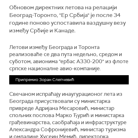
Обновом директних летова на релацији
Београд-Торонто, "Ер Србија" је после 34
године поново успоставила ваздушну везу
између Србије и Канаде.
Летови између Београда и Торонта
реализоваће се два пута недељно, средом и
суботом, авионима "ербас А330-200" из флоте
српске националне авио-компаније.
Припремио Зоран Слепчевић
Свечаном испраћају инаугурационог лета из
Београда присуствовали су министарка
привреде Адријана Месаровић, министар
спољних послова Марко Ђурић и министарка
грађевинарства, саобраћаја и инфраструктуре
Александра Софронијевић, министар туризма
и омладине Хусеин Мемић, директорка