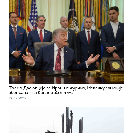
Трамп: Две опције за Иран, не журимо; Мексику санкције
због салате, а Канади због дима
24. 07. 2026.