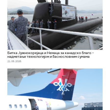
Битка Јужнокореjаца и Немаца за канадско благо –
надметање технологијом и баснословним сумама
21. 06. 2026.