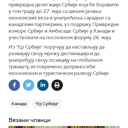
привредна делегација Србије која ће боравити
у том граду до 27. маја са циљем јачања
економских веза и унапређења сарадње са
канадским партнерима, уз подршку Привредне
коморе Србије и Амбасаде Србије у Канади и
учествовати на пословном форуму 26. маја.
Из "Ер Србије" поручују да настављају да
развијају своју мрежу дестинација и да
унапређују своју позицију на глобалном
тржишту, истовремено доприносећи
економском и туристичком развоју Србије.
Канада
"Ер Србија"
Везани чланци