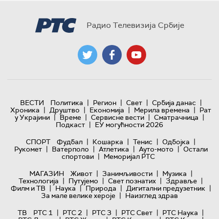
Радио Телевизија Србије
|
|
|
|
ВЕСТИ
Политика
Регион
Свет
Србија данас
|
|
|
|
Хроника
Друштво
Економија
Мерила времена
Рат
|
|
|
|
у Украјини
Време
Сервисне вести
Сматрачница
|
Подкаст
ЕУ могућности 2026
|
|
|
|
СПОРТ
Фудбал
Кошарка
Тенис
Одбојка
|
|
|
|
Рукомет
Ватерполо
Атлетика
Ауто-мото
Остали
|
спортови
Меморијал РТС
|
|
|
МАГАЗИН
Живот
Занимљивости
Музика
|
|
|
|
Технологијa
Путујемо
Свет познатих
Здравље
|
|
|
|
Филм и ТВ
Наука
Природа
Дигитални предузетник
|
За мале велике хероје
Наизглед здрав
|
|
|
|
|
ТВ
РТС 1
РТС 2
РТС 3
РТС Свет
РТС Наука