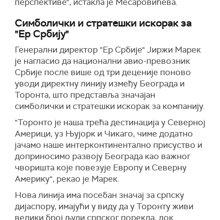
перспективе", истакла је Месаровићева.
Симболички и стратешки искорак за
"Ер Србију"
Генерални директор "Ер Србије" Јиржи Марек
је нагласио да национални авио-превозник
Србије после више од три деценије поново
уводи директну линију између Београда и
Торонта, што представља значајан
симболички и стратешки искорак за компанију.
"Торонто је наша трећа дестинација у Северној
Америци, уз Њујорк и Чикаго, чиме додатно
јачамо наше интерконтинентално присуство и
доприносимо развоју Београда као важног
чворишта које повезује Европу и Северну
Америку", рекао је Марек.
Нова линија има посебан значај за српску
дијаспору, имајући у виду да у Торонту живи
велики број људи српског порекла, док