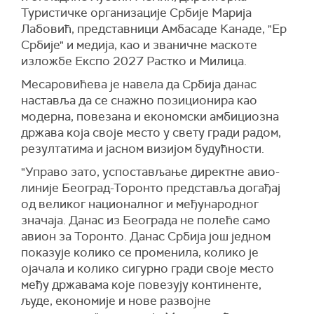
Туристичке организације Србије Марија
Лабовић, представници Амбасаде Канаде, "Ер
Србије" и медија, као и званичне маскоте
изложбе Експо 2027 Растко и Милица.
Месаровићева је навела да Србија данас
наставља да се снажно позиционира као
модерна, повезана и економски амбициозна
држава која своје место у свету гради радом,
резултатима и јасном визијом будућности.
"Управо зато, успостављање директне авио-
линије Београд-Торонто представља догађај
од великог националног и међународног
значаја. Данас из Београда не полеће само
авион за Торонто. Данас Србија још једном
показује колико се променила, колико је
ојачала и колико сигурно гради своје место
међу државама које повезују континенте,
људе, економије и нове развојне