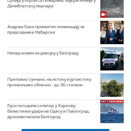
Србија у борби са пожарима, најкритичније у
Делиблатској пешчари
Андраш Бака прихватио номинацију за
председника Мађарске
Напад ножем на девојку у Београду
Претежно сунчано, на истоку и југоистоку
променљиво облачно - до 36 степени
Руси погодили солитер у Харкову,
балистички удари на Одесу и Павлоград;
дронови напали Белгород