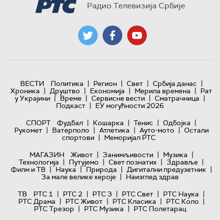
Радио Телевизија Србије
|
|
|
|
ВЕСТИ
Политика
Регион
Свет
Србија данас
|
|
|
|
Хроника
Друштво
Економија
Мерила времена
Рат
|
|
|
|
у Украјини
Време
Сервисне вести
Сматрачница
|
Подкаст
ЕУ могућности 2026
|
|
|
|
СПОРТ
Фудбал
Кошарка
Тенис
Одбојка
|
|
|
|
Рукомет
Ватерполо
Атлетика
Ауто-мото
Остали
|
спортови
Меморијал РТС
|
|
|
МАГАЗИН
Живот
Занимљивости
Музика
|
|
|
|
Технологијa
Путујемо
Свет познатих
Здравље
|
|
|
|
Филм и ТВ
Наука
Природа
Дигитални предузетник
|
За мале велике хероје
Наизглед здрав
|
|
|
|
|
ТВ
РТС 1
РТС 2
РТС 3
РТС Свет
РТС Наука
|
|
|
|
РТС Драма
РТС Живот
РТС Класика
РТС Коло
|
|
РТС Трезор
РТС Музика
РТС Полетарац