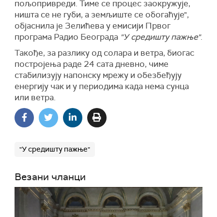
пољопривреди. Тиме се процес заокружује,
ништа се не губи, а земљиште се обогаћује",
објаснила је Зелићева у емисији Првог
програма Радио Београда
"У средишту пажње"
.
Такође, за разлику од солара и ветра, биогас
постројења раде 24 сата дневно, чиме
стабилизују напонску мрежу и обезбеђују
енергију чак и у периодима када нема сунца
или ветра.
"У средишту пажње"
Везани чланци