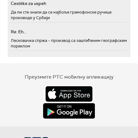
Cestitke za uspeh
Да ли сте знали да се најбоље грамофонске ручице
производе у Србији
Re: Eh...
Лесковачка спржа – производ са заштићеним географским
пореклом
Преузмите РТС мобилну апликацију