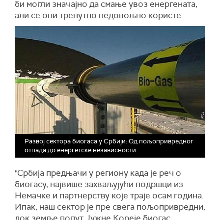
би могли значајно да смање увоз енергената,
али се они тренутно недовољно користе.
Развој сектора биогаса у Србији: Од пољопривредног
отпада до енергетске независности
"Србија предњачи у региону када је реч о
биогасу, највише захваљујући подршци из
Немачке и партнерству које траје осам година.
Ипак, наш сектор је пре свега пољопривредни,
док земље попут Јужне Кореје биогас