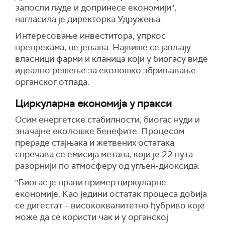
запосли људе и допринесе економији",
нагласила је директорка Удружења.
Интересовање инвеститора, упркос
препрекама, не јењава. Највише се јављају
власници фарми и кланица који у биогасу виде
идеално решење за еколошко збрињавање
органског отпада.
Циркуларна економија у пракси
Осим енергетске стабилности, биогас нуди и
значајне еколошке бенефите. Процесом
прераде стајњака и жетвених остатака
спречава се емисија метана, који је 22 пута
разорнији по атмосферу од угљен-диоксида.
"Биогас је прави пример циркуларне
економије. Као једини остатак процеса добија
се дигестат – висококвалитетно ђубриво које
може да се користи чак и у органској