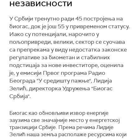
независности
У Србији тренутно ради 45 постројења на
биогас, док је још 55 у привременом статусу.
Иако су потенцијали, нарочито у
пољопривреди, велики, сектор се суочава
са препрекама у виду недостатка законске
регулативе за биометан и стабилних
подстицаја за нове инвеститоре, оценила
је, у емисији Првог програма Радио
Београда "У средишту пажње", Лидија
Зелић, директорка Удружења "Биогас
Србија".
Биогас као обновљиви извор енергије
заузима све значајније место у енергетској
транзицији Србије. Према речима Лидије
Зелић наша земља располаже ресурсима који