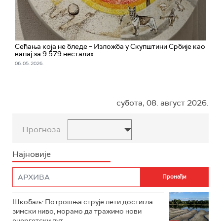
Сећања која не бледе – Изложба у Скупштини Србије као
вапај за 9.579 несталих
06. 05. 2026.
субота, 08. август 2026.
Прогноза
Најновије
Шкобаљ: Потрошња струје лети достигла
зимски ниво, морамо да тражимо нови
енергетски пут