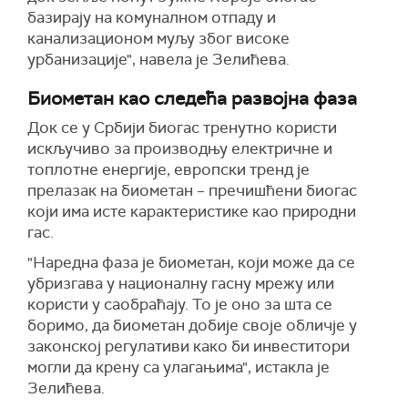
базирају на комуналном отпаду и
канализационом муљу због високе
урбанизације", навела је Зелићева.
Биометан као следећа развојна фаза
Док се у Србији биогас тренутно користи
искључиво за производњу електричне и
топлотне енергије, европски тренд је
прелазак на биометан – пречишћени биогас
који има исте карактеристике као природни
гас.
"Наредна фаза је биометан, који може да се
убризгава у националну гасну мрежу или
користи у саобраћају. То је оно за шта се
боримо, да биометан добије своје обличје у
законској регулативи како би инвеститори
могли да крену са улагањима", истакла је
Зелићева.