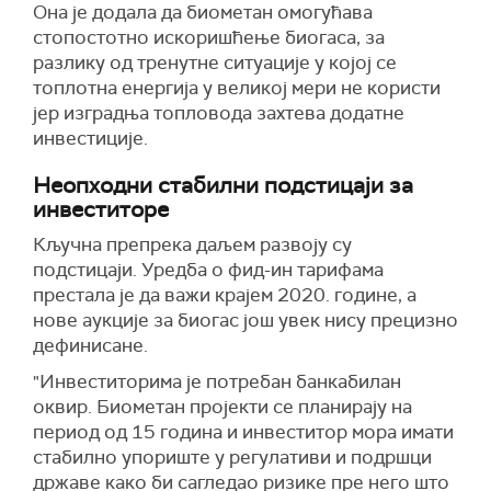
Она је додала да биометан омогућава
стопостотно искоришћење биогаса, за
разлику од тренутне ситуације у којој се
топлотна енергија у великој мери не користи
јер изградња топловода захтева додатне
инвестиције.
Неопходни стабилни подстицаји за
инвеститоре
Кључна препрека даљем развоју су
подстицаји. Уредба о фид-ин тарифама
престала је да важи крајем 2020. године, а
нове аукције за биогас још увек нису прецизно
дефинисане.
"Инвеститорима је потребан банкабилан
оквир. Биометан пројекти се планирају на
период од 15 година и инвеститор мора имати
стабилно упориште у регулативи и подршци
државе како би сагледао ризике пре него што