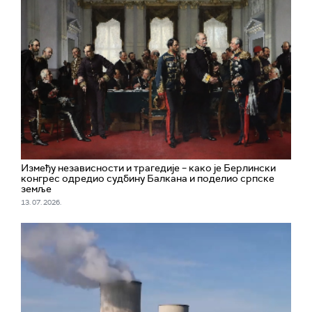
Између независности и трагедије – како је Берлински
конгрес одредио судбину Балкана и поделио српске
земље
13. 07. 2026.