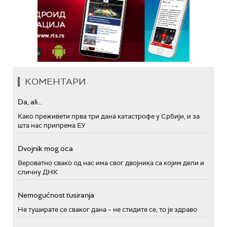
КОМЕНТАРИ
Da, ali...
Како преживети прва три дана катастрофе у Србији, и за
шта нас припрема ЕУ
Dvojnik mog oca
Вероватно свако од нас има свог двојника са којим дели и
сличну ДНК
Nemogućnost tusiranja
Не туширате се сваког дана – не стидите се, то је здраво