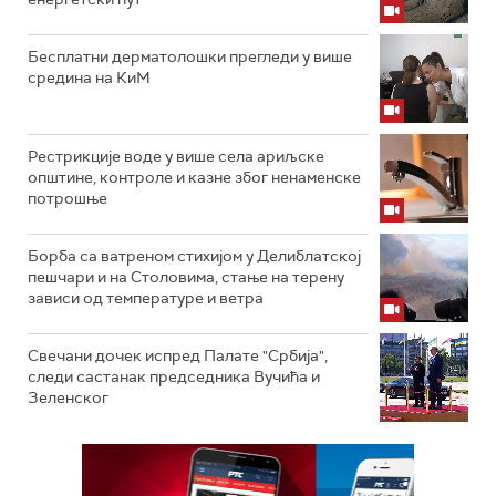
Бесплатни дерматолошки прегледи у више
средина на КиМ
Рестрикције воде у више села ариљске
општине, контроле и казне због ненаменске
потрошње
Борба са ватреном стихијом у Делиблатској
пешчари и на Столовима, стање на терену
зависи од температуре и ветра
Свечани дочек испред Палате "Србија",
следи састанак председника Вучића и
Зеленског