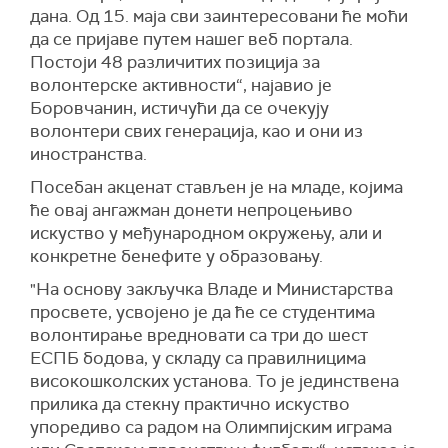
дана. Од 15. маја сви заинтересовани ће моћи
да се пријаве путем нашег веб портала.
Постоји 48 различитих позиција за
волонтерске активности“, најавио је
Боровчанин, истичући да се очекују
волонтери свих генерација, као и они из
иностранства.
Посебан акценат стављен је на младе, којима
ће овај ангажман донети непроцењиво
искуство у међународном окружењу, али и
конкретне бенефите у образовању.
"На основу закључка Владе и Министарства
просвете, усвојено је да ће се студентима
волонтирање вредновати са три до шест
ЕСПБ бодова, у складу са правилницима
високошколских установа. То је јединствена
прилика да стекну практично искуство
упоредиво са радом на Олимпијским играма