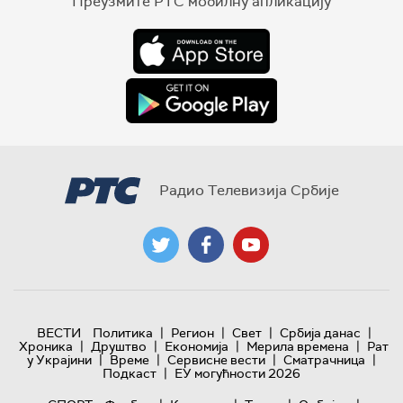
Преузмите РТС мобилну апликацију
Радио Телевизија Србије
|
|
|
|
ВЕСТИ
Политика
Регион
Свет
Србија данас
|
|
|
|
Хроника
Друштво
Економија
Мерила времена
Рат
|
|
|
|
у Украјини
Време
Сервисне вести
Сматрачница
|
Подкаст
ЕУ могућности 2026