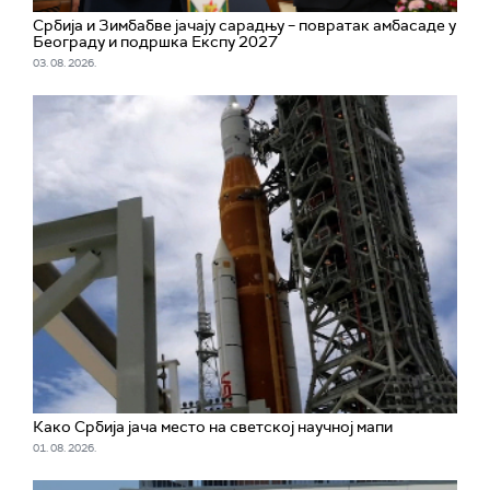
Србија и Зимбабве јачају сарадњу – повратак амбасаде у
Београду и подршка Експу 2027
03. 08. 2026.
Како Србија јача место на светској научној мапи
01. 08. 2026.