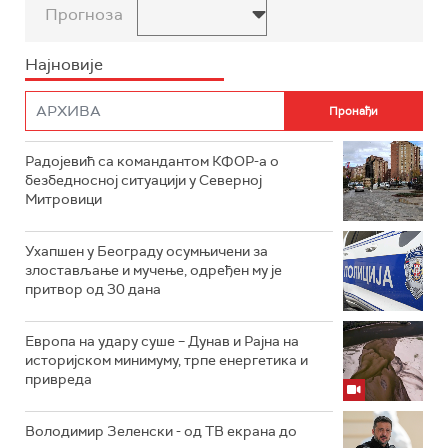
Прогноза
Најновије
Радојевић са командантом КФОР-а о
безбедносној ситуацији у Северној
Митровици
Ухапшен у Београду осумњичени за
злостављање и мучење, одређен му је
притвор од 30 дана
Европа на удару суше – Дунав и Рајна на
историјском минимуму, трпе енергетика и
привреда
Володимир Зеленски - од ТВ екрана до