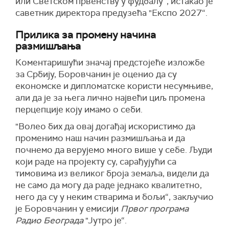
или Светском првенству у фудбалу“, истакао је
саветник директора предузећа "Експо 2027“.
Прилика за промену начина
размишљања
Коментаришући значај предстојеће изложбе
за Србију, Боровчанин је оценио да су
економске и дипломатске користи несумњиве,
али да је за њега лично највећи циљ промена
перцепције коју имамо о себи.
"Волео бих да овај догађај искористимо да
променимо наш начин размишљања и да
почнемо да верујемо много више у себе. Људи
који раде на пројекту су, сарађујући са
тимовима из великог броја земаља, видели да
не само да могу да раде једнако квалитетно,
него да су у неким стварима и бољи“, закључио
је Боровчанин у емисији
Првог програма
Радио Београда
"Јутро је“.