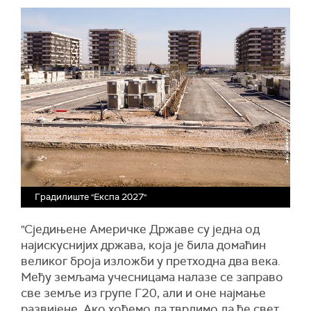
Градилиште "Експа 2027"
"Сједињене Америчке Државе су једна од
најискуснијих држава, која је била домаћин
великог броја изложби у претходна два века.
Међу земљама учесницама налазе се заправо
све земље из групе Г20, али и оне најмање
развијене. Ако хоћемо да тврдимо да ће свет