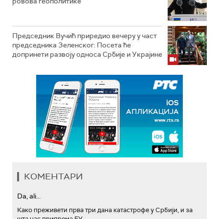
ровова геополитике
Председник Вучић приредио вечеру у част
председника Зеленског: Посета ће
допринети развоју односа Србије и Украјине
КОМЕНТАРИ
Da, ali...
Како преживети прва три дана катастрофе у Србији, и за
шта нас припрема ЕУ