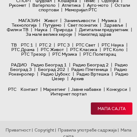
|
|
|
|
СПОРТ
Фудбал
Кошарка
Тенис
Одбојка
|
|
|
|
Рукомет
Ватерполо
Атлетика
Ауто-мото
Остали
|
спортови
Меморијал РТС
|
|
|
МАГАЗИН
Живот
Занимљивости
Музика
|
|
|
|
Технологијa
Путујемо
Свет познатих
Здравље
|
|
|
|
Филм и ТВ
Наука
Природа
Дигитални предузетник
|
За мале велике хероје
Наизглед здрав
|
|
|
|
|
ТВ
РТС 1
РТС 2
РТС 3
РТС Свет
РТС Наука
|
|
|
|
РТС Драма
РТС Живот
РТС Класика
РТС Коло
|
|
РТС Трезор
РТС Музика
РТС Полетарац
|
|
РАДИО
Радио Београд 1
Радио Београд 2
Радио
|
|
|
Београд 3
Београд 202
Радио Плетеница
Радио
|
|
|
Рокенролер
Радио Џубокс
Радио Вртешка
Радио
|
Џезер
Архив
|
|
|
|
РТС
Контакт
Маркетинг
Јавне набавке
Конкурси
Интернет портал
МАПА САЈТА
Приватност
Copyright
Правила употребе садржаја
Мапа
|
|
|
сајта