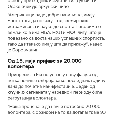
основу претходних искустава из Дубаија и
Осаке очекује врхунски ниво.
"Американци раде добре павиљоне, имају
много тога да покажу – од свемирских
истраживања и науке до спорта. Говоримо о
земљи која има НБА, НХЛ и НФЛ лигу, што је
повезано са доста наших успешних спортиста,
тако да итекако имају шта да прикажу“, навео
је Боровчанин.
Од 15. маја пријаве за 20.000
волонтера
Припреме за Експо улазе у нову фазу, а од
петка почиње одбројавање последњих годину
дана до почетка манифестације. Један од
кључних сегмената у наредном периоду биће
регрутација волонтера.
"Наша процена је да нам је потребно 20.000
волонтера, с обзиром на то да догађај траје 93