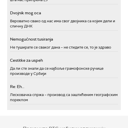
Dvojnik mog oca
Вероватно свако од нас има свог двојника са којим дели и
сличну ДНК
Nemogućnost tusiranja
Не туширате се сваког дана – не стидите се, то је здраво
Cestitke za uspeh
Да ли сте знали да се најбоље грамофонске ручице
производе у Србији
Re: Eh...
Лесковачка спржа – производ са заштићеним географским
пореклом