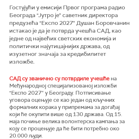
Гостујући у емисији Првог програма радио
Београда "Јутро је“ саветник директора
предузећа "Експо 2027“ Душан Боровчанин
истакао је да је потврда учешћа САД, као
једне од највећих светских економија и
политички најутицајнијих држава, од
изузетног значаја за кредибилитет
изложбе.
САД су званично су потврдиле учешће
на
Међународној специјализованој изложби
"Експо 2027“ у Београду. Потписивање
уговора оцењује се као један од кључних
формалних корака у припремама за догађај
који ће окупити више од 130 држава. Од 15.
маја почиње велика волонтерска кампања за
коју се процењује да ће бити потребно око
20.000 људи.