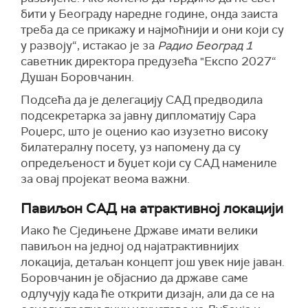
бити у Београду наредне године, онда заиста
треба да се прикажу и најмоћнији и они који су
у развоју“, истакао је за
Радио Београд 1
саветник директора предузећа "Експо 2027“
Душан Боровчанин.
Подсећа да је делегацију САД предводила
подсекретарка за јавну дипломатију Сара
Роџерс, што је оценио као изузетно високу
билатералну посету, уз напомену да су
опредељеност и буџет који су САД намениле
за овај пројекат веома важни.
Павиљон САД на атрактивној локацији
Иако ће Сједињене Државе имати велики
павиљон на једној од најатрактивнијих
локација, детаљан концепт још увек није јаван.
Боровчанин је објаснио да државе саме
одлучују када ће открити дизајн, али да се на