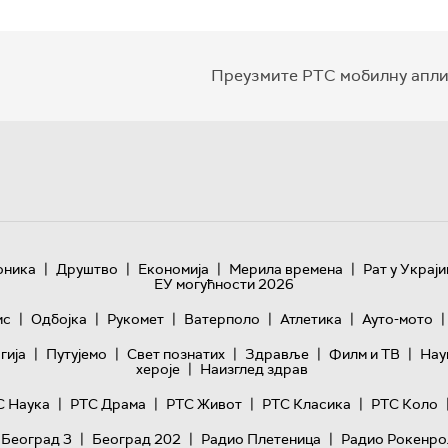
Преузмите РТС мобилну апли
|
|
|
|
оника
Друштво
Економија
Мерила времена
Рат у Украји
ЕУ могућности 2026
|
|
|
|
|
|
ис
Одбојка
Рукомет
Ватерполо
Атлетика
Ауто-мото
|
|
|
|
|
гијa
Путујемо
Свет познатих
Здравље
Филм и ТВ
Нау
|
хероје
Наизглед здрав
|
|
|
|
С Наука
РТС Драма
РТС Живот
РТС Класика
РТС Коло
|
|
|
 Београд 3
Београд 202
Радио Плетеница
Радио Рокенро