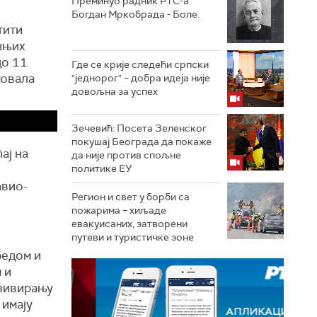
Преминуо радник РТС-а
Богдан Мркобрада - Боле.
тити
шњих
до 11
Где се крије следећи српски
утовала
"једнорог" – добра идеја није
довољна за успех
Зечевић: Посета Зеленског
покушај Београда да покаже
ај на
да није против спољне
политике ЕУ
авио-
Регион и свет у борби са
пожарима – хиљаде
евакуисаних, затворени
путеви и туристичке зоне
редом и
 и
нзивирању
 имају