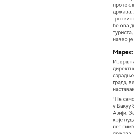
протекли
држава. 
трговин
ће ова д
туриста,
навео ј
Марек:
Извршни
директн
сарадње.
града, в
наставак
"Не само
у Бакуу 
Азији. З
које нуд
лет сим
држава,