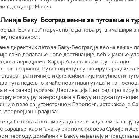
ма", додао је Марек.
: Линија Баку–Београд важна за путовања и т
бејџан Ерлајнза" поручено је да нова рута има шири зн
лну повезаност.
ње директних летова Баку-Београд је веома важан до
није само додавање нове дестинације, већ и јачање ул
одног аеродрома 'Хајдар Алијев' као међународног
тног чворишта. Рута покренута у оквиру сарадње са '
 ствара практичније и флексибилније могућности пут
два пута недељно имаће позитиван утицај и на послов
 и на развој туризма. Дестинација Београд проширује
одну мрежу рута аеродрома у Бакуу и пружа путницим
чније везе са југоисточном Европом", истакакао је С
з "Азербејџан Ерлајнза".
се да ће нова авио-линија допринети даљем развоју т
 сарадње, као и јачању економских веза Србије и Азе
ном периоду, домаћини у Бакуу најављују и представ