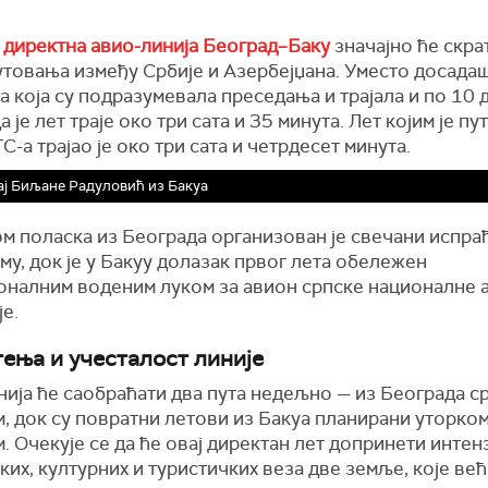
 директна авио-линија Београд–Баку
значајно ће скра
утовања између Србије и Азербејџана. Уместо досада
 која су подразумевала преседања и трајала и по 10 
да је лет траје око три сата и 35 минута. Лет којим је п
С-а трајао је око три сата и четрдесет минута.
ј Биљане Радуловић из Бакуа
 поласка из Београда организован је свечани испраћ
у, док је у Бакуу долазак првог лета обележен
оналним воденим луком за авион српске националне 
е.
тења и учесталост линије
нија ће саобраћати два пута недељно — из Београда с
, док су повратни летови из Бакуа планирани уторком
 Очекује се да ће овај директан лет допринети инте
их, културних и туристичких веза две земље, које већ