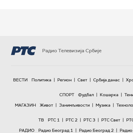
Радио Телевизија Србије
|
|
|
|
ВЕСТИ
Политика
Регион
Свет
Србија данас
Хр
|
|
СПОРТ
Фудбал
Кошарка
Тен
|
|
|
МАГАЗИН
Живот
Занимљивости
Музика
Техноло
|
|
|
|
ТВ
РТС 1
РТС 2
РТС 3
РТС Свет
РТ
|
|
РАДИО
Радио Београд 1
Радио Београд 2
Радио