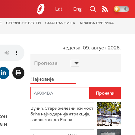
Lat
Eng
Е
СЕРВИСНЕ ВЕСТИ
СМАТРАЧНИЦА
АРХИВА РУБРИКА
недеља, 09. август 2026.
Прогноза
Најновије
Вучић: Стари железнички мост
биће најмодернија атракција,
жен
завршетак до Експа
е и