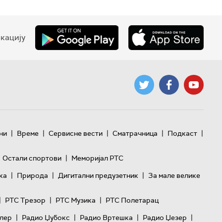
кацију
|
|
|
|
|
ни
Време
Сервисне вести
Сматрачница
Подкаст
|
Остали спортови
Меморијал РТС
|
|
|
ка
Природа
Дигитални предузетник
За мале велике
|
|
|
РТС Трезор
РТС Музика
РТС Полетарац
|
|
|
|
лер
Радио Џубокс
Радио Вртешка
Радио Џезер