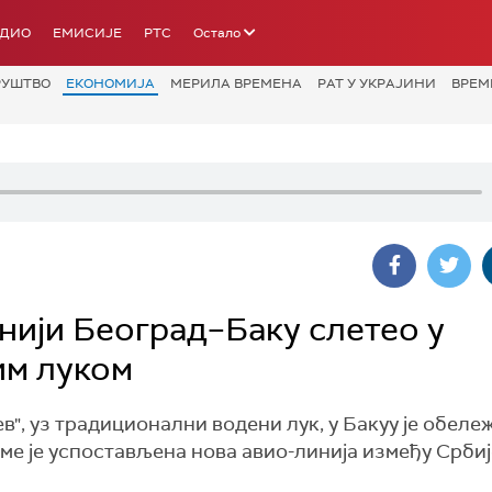
АДИО
ЕМИСИЈЕ
РТС
Остало
РУШТВО
ЕКОНОМИЈА
МЕРИЛА ВРЕМЕНА
РАТ У УКРАЈИНИ
ВРЕМ
нији Београд–Баку слетео у
им луком
", уз традиционални водени лук, у Бакуу је обеле
ме је успостављена нова авио-линија између Србиј