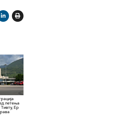
трација
ед летења
 Тивту, Ер
ерава