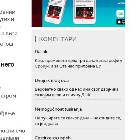
ловним
угих и
а
на виза.
КОМЕНТАРИ
ње још
Da, ali...
Како преживети прва три дана катастрофе у
 него
Србији, и за шта нас припрема ЕУ
Dvojnik mog oca
е
Вероватно свако од нас има свог двојника
истром
са којим дели и сличну ДНК
Nemogućnost tusiranja
ређење
Не туширате се сваког дана – не стидите се,
то је здраво
оносни смо
звијали
Cestitke za uspeh