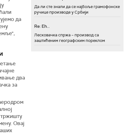
ју
Да ли сте знали да се најбоље грамофонске
ећали
ручице производе у Србији
ујемо да
ену
Re: Eh...
емље",
Лесковачка спржа – производ са
заштићеним географским пореклом
и
ретање
ачајне
зивање два
ачка за
 аеродром
алној
а тржишту
мену. Овај
наших