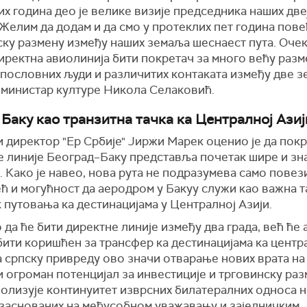
х година део је велике визије председника наших две
Желим да додам и да смо у протеклих пет година пов
ску размену између наших земаља шеснаест пута. Очек
иректна авиолинија бити покретач за много већу разм
 пословних људи и различитих контаката између две з
е министар културе Никола Селаковић.
 Баку као транзитна тачка ка Централној Азиј
 директор "Ер Србије" Јиржи Марек оценио је да пок
е линије Београд–Баку представља почетак шире и зн
 Како је навео, нова рута не подразумева само пове
ећ и могућност да аеродром у Бакуу служи као важна т
 путовања ка дестинацијама у Централној Азији.
 да ће бити директне линије између два града, већ ће
бити коришћен за трансфер ка дестинацијама ка центр
а српску привреду ово значи отварање нових врата н
и огроман потенцијал за инвестиције и трговинску раз
болизује континуитет изврсних билатералних односа 
 заснованих на међусобном уважавању и заједничким