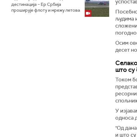
успоста
дестинација – Ер Србија
проширује флоту и мрежу летова
Посебно
људима и
сложених
погоднос
Осим ове
десет но
Селако
што су
Током бо
представ
ресорних
спољних
У изјава
односа 
"Од дана
и што су