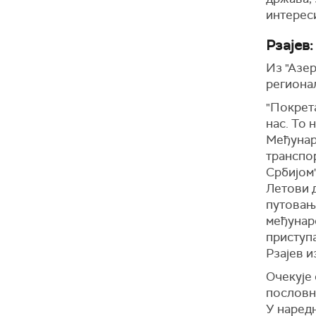
интереси
Рзајев
Из "Азер
региона
"Покрета
нас. То 
Међунар
транспор
Србијом'
Летови 
путовања
међунар
приступа
Рзајев и
Очекује 
пословне
У наред