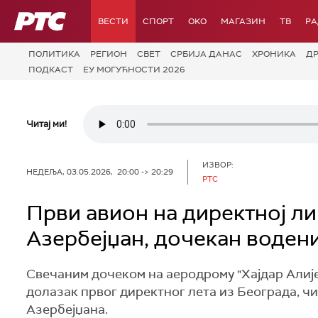
РТС
ВЕСТИ
СПОРТ
OKO
МАГАЗИН
ТВ
Р
ПОЛИТИКА
РЕГИОН
СВЕТ
СРБИЈА ДАНАС
ХРОНИКА
Д
ПОДКАСТ
ЕУ МОГУЋНОСТИ 2026
Читај ми!
ИЗВОР:
НЕДЕЉА, 03.05.2026, 20:00 -> 20:29
РТС
Први авион на директној ли
Азербејџан, дочекан воден
Свечаним дочеком на аеродрому "Хајдар Алијев
долазак првог директног лета из Београда, чи
Азербејџана.