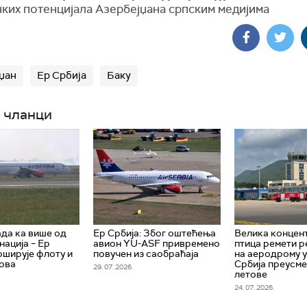
чких потенцијала Азербејџана српским медијима
џан
Ер Србија
Баку
 чланци
да ка више од
Ер Србија: Због оштећења
Велика концен
нација – Ер
авион YU-ASF привремено
птица ремети р
оширује флоту и
повучен из саобраћаја
на аеродрому у
ова
Србија преусм
29. 07. 2026.
летове
24. 07. 2026.