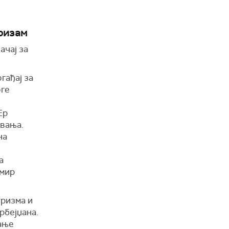
уризам
ачај за
гађај за
оге
Ер
овања.
на
а
амир
уризма и
рбејџана.
љање