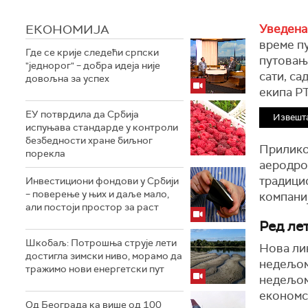
ЕКОНОМИЈА
Уведена
време п
Где се крије следећи српски
путовања
"једнорог" – добра идеја није
сати, са
довољна за успех
екипа РТ
ЕУ потврдила да Србија
Извешта
испуњава стандарде у контроли
безбедности хране биљног
Приликом
порекла
аеродром
традици
Инвестициони фондови у Србији
– поверење у њих и даље мало,
компаниј
али постоји простор за раст
Ред ле
Шкобаљ: Потрошња струје лети
Нова ли
достигла зимски ниво, морамо да
недељом
тражимо нови енергетски пут
недељом.
економск
Од Београда ка више од 100