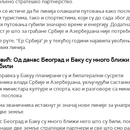
вљено стратешко партнерство.
 се истиче да ће линија олакшати путовања како пос
 туристима, тако и спортистима, који су до сада због д
 путовања губили значајно време и енергију. Додатн
т је што за грађане Србије и Азербејџана није потреб
 руте, "Ер Србија" је у текућој години најавила увође
вих линија.
вић: Од данас Београд и Баку су много ближи
 били
равка у Бакуу планирани су и билатерални сусрети
ника влада Србије и Азербејџана, укључујући састанк
 министара културе и спорта, као и разговоре са мин
 послова.
ма званичника истакнут је значај нове линије за унап
две земље.
с Београд и Баку су много ближи него што су били, п
 наше две земље стратешки партнери и све што смо ра