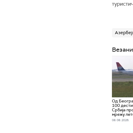
туристи
Азербеј
Везани
Од Београ
100 дести
Србија пр
мрежу лет
08. 08. 2026.