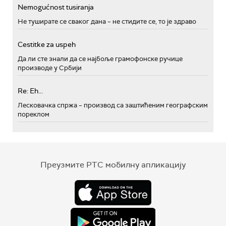
Nemogućnost tusiranja
Не туширате се сваког дана – не стидите се, то је здраво
Cestitke za uspeh
Да ли сте знали да се најбоље грамофонске ручице
производе у Србији
Re: Eh...
Лесковачка спржа – производ са заштићеним географским
пореклом
Преузмите РТС мобилну апликацију