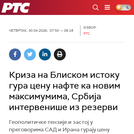
РТС
ИЗВОР:
ЧЕТВРТАК, 30.04.2026, 07:50 -> 08:18
РТС
Криза на Блиском истоку
гура цену нафте ка новим
максимумима, Србија
интервенише из резерви
Геополитичке тензије и застој у
преговорима САД и Ирана гурају цену