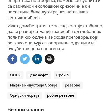
енергетска постројења, можемо се суочити и
са озбиљном еколошком кризом чије би
последице биле дуготрајне", наглашава
Путниковићева.
Иако домаће тржиште за сада остаје стабилно,
даљи развој ситуације зависиће од глобалних
политичких одлука и исхода преговора, који
ће, како оцењују саговорници, одредити и
будући ток цена енергената.
ОПЕК
цена нафте
Србија
Нафтна индустрија Србије
резерве
Ормуски мореуз
робне резерве
Везани чланци