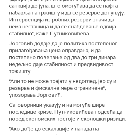
санкција до јуна, што омогућава да се нафта
набавља на тржишту и да се резерве допуњују.
Интервенција из робних резерви значи да
нема несташица и да се снабдевање одвија
стабилно", каже Путниковићева.
Јорговић додаје да је политика постепеног
прилагођавања цена оправдана, и да
постепено повећање од два до три динара
недељно даје стабилност и предвидивост
тржишту
"Али то не може трајати у недоглед, јер су и
резерве и фискалне мере ограничене",
упозорава Јорговић.
Саговорници указују и на могуће шире
последице кризе. Путниковићева подсећа да
поред економских постоје и еколошки ризици.
"Ако дође до ескалације и напада на