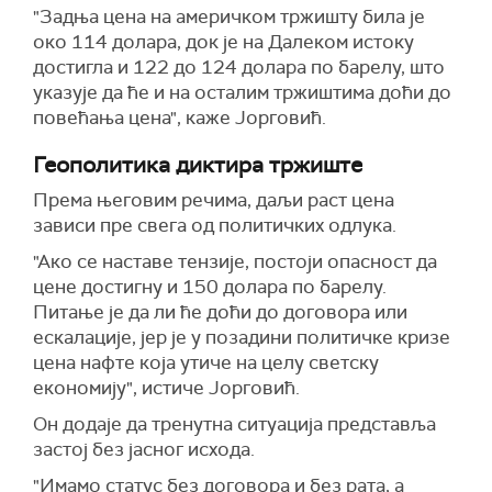
"Задња цена на америчком тржишту била је
око 114 долара, док је на Далеком истоку
достигла и 122 до 124 долара по барелу, што
указује да ће и на осталим тржиштима доћи до
повећања цена", каже Јорговић.
Геополитика диктира тржиште
Према његовим речима, даљи раст цена
зависи пре свега од политичких одлука.
"Ако се наставе тензије, постоји опасност да
цене достигну и 150 долара по барелу.
Питање је да ли ће доћи до договора или
ескалације, јер је у позадини политичке кризе
цена нафте која утиче на целу светску
економију", истиче Јорговић.
Он додаје да тренутна ситуација представља
застој без јасног исхода.
"Имамо статус без договора и без рата, а