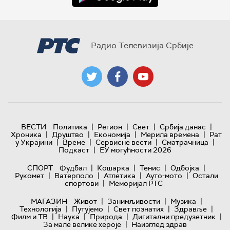
Радио Телевизија Србије
|
|
|
|
ВЕСТИ
Политика
Регион
Свет
Србија данас
|
|
|
|
Хроника
Друштво
Економија
Мерила времена
Рат
|
|
|
|
у Украјини
Време
Сервисне вести
Сматрачница
|
Подкаст
ЕУ могућности 2026
|
|
|
|
СПОРТ
Фудбал
Кошарка
Тенис
Одбојка
|
|
|
|
Рукомет
Ватерполо
Атлетика
Ауто-мото
Остали
|
спортови
Меморијал РТС
|
|
|
МАГАЗИН
Живот
Занимљивости
Музика
|
|
|
|
Технологијa
Путујемо
Свет познатих
Здравље
|
|
|
|
Филм и ТВ
Наука
Природа
Дигитални предузетник
|
За мале велике хероје
Наизглед здрав