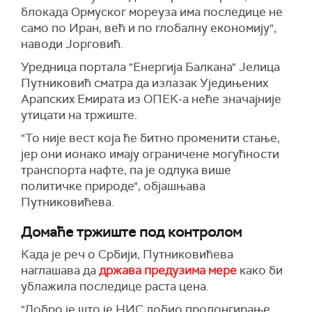
блокада Ормуског мореуза има последице не
само по Иран, већ и по глобалну економију",
наводи Јорговић.
Уредница портала "Енергија Балкана" Јелица
Путниковић сматра да излазак Уједињених
Арапских Емирата из ОПЕК-а неће значајније
утицати на тржиште.
"То није вест која ће битно променити стање,
јер они ионако имају ограничене могућности
транспорта нафте, па је одлука више
политичке природе", објашњава
Путниковићева.
Домаће тржиште под контролом
Када је реч о Србији, Путниковићева
наглашава да
држава предузима мере
како би
ублажила последице раста цена.
"Добро је што је НИС добио пролонгирање