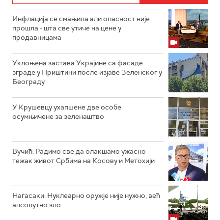
Инфлација се смањила али опасност није
прошла - шта све утиче на цене у
продавницама
Уклоњена застава Украјине са фасаде
зграде у Приштини после изјаве Зеленског у
Београду
У Крушевцу ухапшене две особе
осумњичене за зеленаштво
Вучић: Радимо све да олакшамо ужасно
тежак живот Србима на Косову и Метохији
Нагасаки: Нуклеарно оружје није нужно, већ
апсолутно зло