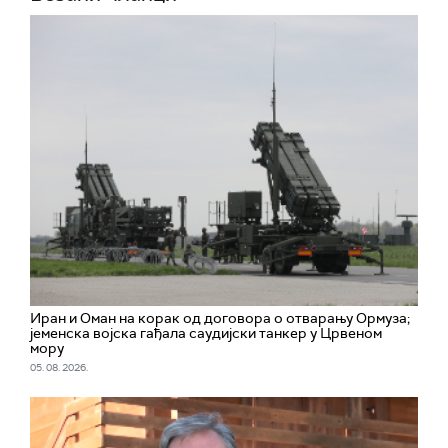
Иран и Оман на корак од договора о отварању Ормуза;
jеменска војска гађала саудијски танкер у Црвеном
мору
05. 08. 2026.