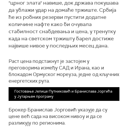
"црног злата" навише, док држава покушава
да ублажи удар на домаће тржиште. Србија
ће из робних резерви пустити додатне
количине нафте како би очувала
стабилност снабдевања и цена, у тренутку
када на светском тржишту барел достиже
највише нивое у последњих месец дана.
Раст цена подстакнут је застојем у
преговорима између САД и Ирана, као и
блокадом Ормуског мореуза, једне од кључних
енергетских рута.
Гостовање Јелице Путниковић и Бранислава Јоргића
у Јутарњем програму
Брокер Бранислав Јорговић указује да су
цене већ сада на високом нивоу и да се
разликују по регионима.