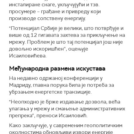
инсталиране снаге, укључујући и тзв.
просумере – грађане и привреду који
производе сопствену енергију.
"Потенцијал Србије је велики, што потврђује и
више од 12 гигавата захтева за прикључење на
мрежу. Проблем је што тај потенцијал још није
довољно искоришћен“, оцењује
Исаиловићева.
Међународна размена искустава
На недавно одржаној конференцији у
Мадриду, главна порука била је потреба за
убрзањем енергетске транзиције.
"Неопходно је брже издавање дозвола, већа
улагања у мрежу и смањење административних
препрека“, преноси Исаиловић.
Како закључује, у савременим геополитичким
околностима обновљиви извори енергије