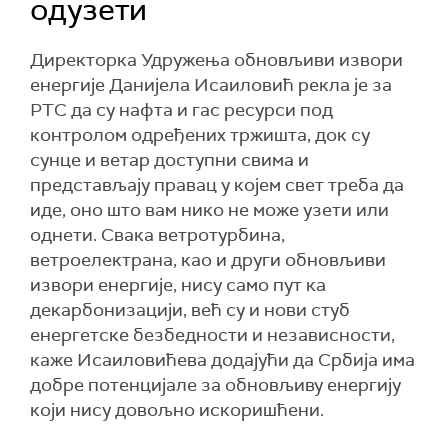
одузети
Директорка Удружења обновљиви извори
енергије Данијела Исаиловић рекла је за
РТС да су нафта и гас ресурси под
контролом одређених тржишта, док су
сунце и ветар доступни свима и
представљају правац у којем свет треба да
иде, оно што вам нико не може узети или
однети. Свака ветротурбина,
ветроелектрана, као и други обновљиви
извори енергије, нису само пут ка
декарбонизацији, већ су и нови стуб
енергетске безбедности и независности,
каже Исаиловићева додајући да Србија има
добре потенцијале за обновљиву енергију
који нису довољно искоришћени.