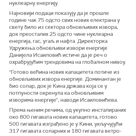
нуклеарну енергију.
Најновији подаци показују да је прошле
године чак 75 одсто свих нових електрана у
свету било из сектора обновљивих извора,
док преосталих 25 одсто чине нуклеарна
енергија, гас, угаљ и нафта. Директорка
Удружења обновљиви извори енергије
Данијела Исаиловић истиче да је реч о
охрабрујућим трендовима на глобалном нивоу.
"Готово већина нових капацитета потиче из
обновљивих извора енергије. Доминантан је
био солар, док је Кина држава која се у
потпуности окренула ка обновљивим
изворима енергије“, наводи Исаиловићева.
Према њеним речима, од укупно инсталираних
око 800 гигавата нових капацитета, готово
500 гигавата изграђено је у Кини, укључујући
317 гигавата соларних и 180 гигавата ветро-