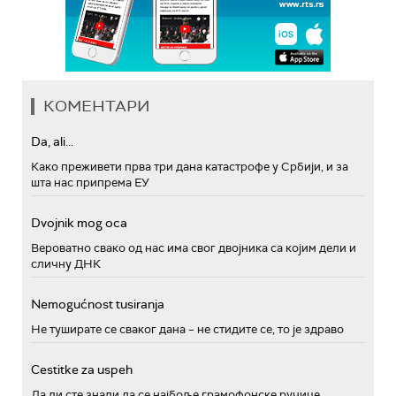
КОМЕНТАРИ
Da, ali...
Како преживети прва три дана катастрофе у Србији, и за
шта нас припрема ЕУ
Dvojnik mog oca
Вероватно свако од нас има свог двојника са којим дели и
сличну ДНК
Nemogućnost tusiranja
Не туширате се сваког дана – не стидите се, то је здраво
Cestitke za uspeh
Да ли сте знали да се најбоље грамофонске ручице