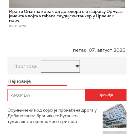
Иран и Оман на корак од договора о отварању Ормуза;
jеменска војска гађала саудијски танкер у Црвеном
мору
05. 08. 2026.
петак, 07. август 2026.
Прогноза
Најновије
Осумњичени код којих је пронађена дрога у
Добановцима бранили се ћутањем,
тужилаштво предложило притвор