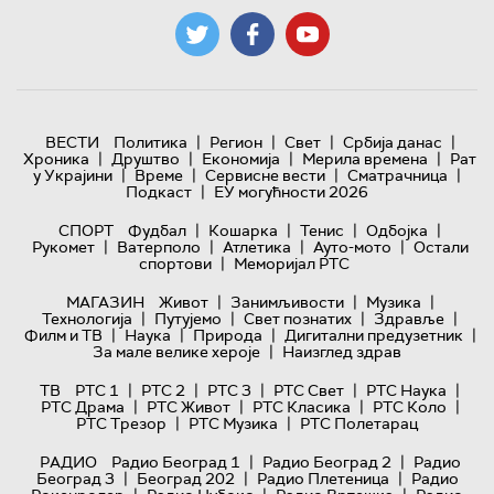
|
|
|
|
ВЕСТИ
Политика
Регион
Свет
Србија данас
|
|
|
|
Хроника
Друштво
Економија
Мерила времена
Рат
|
|
|
|
у Украјини
Време
Сервисне вести
Сматрачница
|
Подкаст
ЕУ могућности 2026
|
|
|
|
СПОРТ
Фудбал
Кошарка
Тенис
Одбојка
|
|
|
|
Рукомет
Ватерполо
Атлетика
Ауто-мото
Остали
|
спортови
Меморијал РТС
|
|
|
МАГАЗИН
Живот
Занимљивости
Музика
|
|
|
|
Технологијa
Путујемо
Свет познатих
Здравље
|
|
|
|
Филм и ТВ
Наука
Природа
Дигитални предузетник
|
За мале велике хероје
Наизглед здрав
|
|
|
|
|
ТВ
РТС 1
РТС 2
РТС 3
РТС Свет
РТС Наука
|
|
|
|
РТС Драма
РТС Живот
РТС Класика
РТС Коло
|
|
РТС Трезор
РТС Музика
РТС Полетарац
|
|
РАДИО
Радио Београд 1
Радио Београд 2
Радио
|
|
|
Београд 3
Београд 202
Радио Плетеница
Радио