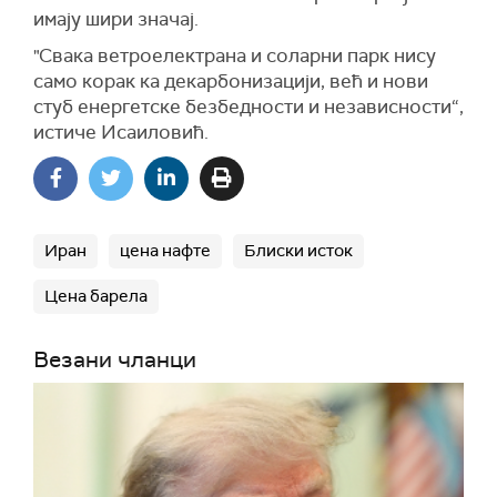
имају шири значај.
"Свака ветроелектрана и соларни парк нису
само корак ка декарбонизацији, већ и нови
стуб енергетске безбедности и независности“,
истиче Исаиловић.
Иран
цена нафте
Блиски исток
Цена барела
Везани чланци