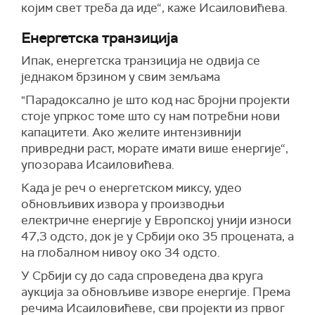
којим свет треба да иде“, каже Исаиловићева.
Енергетска транзиција
Ипак, енергетска транзиција не одвија се
једнаком брзином у свим земљама
"Парадоксално је што код нас бројни пројекти
стоје упркос томе што су нам потребни нови
капацитети. Ако желите интензивнији
привредни раст, морате имати више енергије“,
упозорава Исаиловићева.
Када је реч о енергетском миксу, удео
обновљивих извора у производњи
електричне енергије у Европској унији износи
47,3 одсто, док је у Србији око 35 процената, а
на глобалном нивоу око 34 одсто.
У Србији су до сада спроведена два круга
аукција за обновљиве изворе енергије. Према
речима Исаиловићеве, сви пројекти из првог