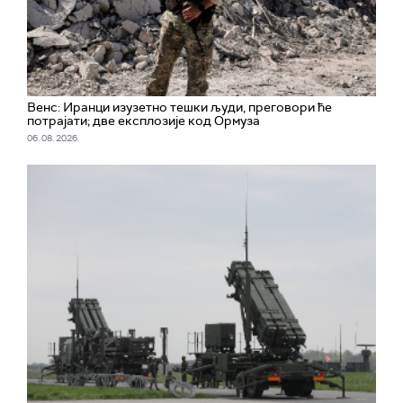
Венс: Иранци изузетно тешки људи, преговори ће
потрајати; две експлозије код Ормуза
06. 08. 2026.