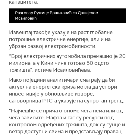
капацитета.
Разговор Ружице Врањковић са Данијелом
Исаиловић
Извештај такође указује на раст глобалне
потрошње електричне енергије, али и на
убрзан развој електромобилности.
“Број електричних аутомобила премашио је 20
милиона, а у Кини чине готово 50 одсто
тржишта“, истиче Исаиловићева.
Иако поједини аналитичари сматрају да би
актуелна енергетска криза могла да успори
инвестиције у обновљиве изворе,
саговорница РТС-а указује на супротан тренд.
"Најчешће се прича о ономе чега нема или од
чега зависите. Нафта и гас су ресурси под
контролом одређених тржишта, док су сунце и
ветар доступни свима и представљају правац