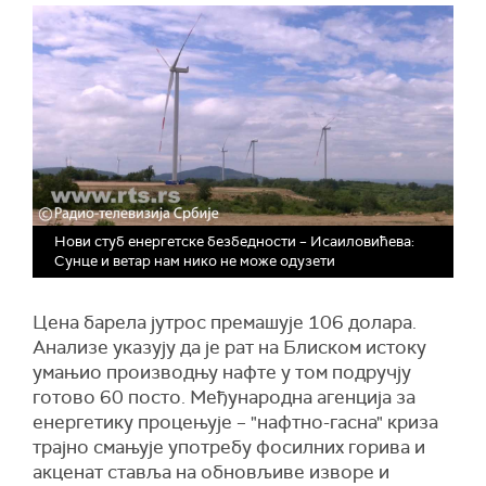
Нови стуб енергетске безбедности – Исаиловићева:
Сунце и ветар нам нико не може одузети
Цена барела јутрос премашује 106 долара.
Анализе указују да је рат на Блиском истоку
умањио производњу нафте у том подручју
готово 60 посто. Међународна агенција за
енергетику процењује – "нафтно-гасна" криза
трајно смањује употребу фосилних горива и
акценат ставља на обновљиве изворе и