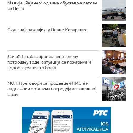
Mедији: "Рајанер" од зиме обуставља летове
из Ниша
Скуп "најснажнијих" у Новим Козарцима
Дачић: Штаб забранио непотребну
потрошњу воде, ситуација са пожарима и
водостајем нешто боља
МОЛ: Преговори са продавцем НИС-а и
надлежним органима напредују ка завршној
фази