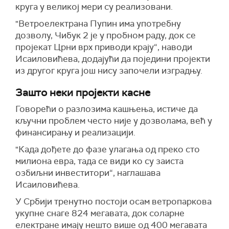
круга у великој мери су реализовани.
"Ветроелектрана Пупин има употребну
дозволу, Чибук 2 је у пробном раду, док се
пројекат Црни врх приводи крају“, наводи
Исаиловићева, додајући да поједини пројекти
из другог круга још нису започели изградњу.
Зашто неки пројекти касне
Говорећи о разлозима кашњења, истиче да
кључни проблем често није у дозволама, већ у
финансирању и реализацији.
"Када дођете до фазе улагања од преко сто
милиона евра, тада се види ко су заиста
озбиљни инвеститори“, наглашава
Исаиловићева.
У Србији тренутно постоји осам ветропаркова
укупне снаге 824 мегавата, док соларне
електране имају нешто више од 400 мегавата