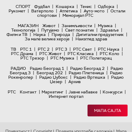
|
|
|
|
СПОРТ
Фудбал
Кошарка
Тенис
Одбојка
|
|
|
|
Рукомет
Ватерполо
Атлетика
Ауто-мото
Остали
|
спортови
Меморијал РТС
|
|
|
МАГАЗИН
Живот
Занимљивости
Музика
|
|
|
|
Технологијa
Путујемо
Свет познатих
Здравље
|
|
|
|
Филм и ТВ
Наука
Природа
Дигитални предузетник
|
За мале велике хероје
Наизглед здрав
|
|
|
|
|
ТВ
РТС 1
РТС 2
РТС 3
РТС Свет
РТС Наука
|
|
|
|
РТС Драма
РТС Живот
РТС Класика
РТС Коло
|
|
РТС Трезор
РТС Музика
РТС Полетарац
|
|
РАДИО
Радио Београд 1
Радио Београд 2
Радио
|
|
|
Београд 3
Београд 202
Радио Плетеница
Радио
|
|
|
Рокенролер
Радио Џубокс
Радио Вртешка
Радио
|
Џезер
Архив
|
|
|
|
РТС
Контакт
Маркетинг
Јавне набавке
Конкурси
Интернет портал
МАПА САЈТА
Приватност
Copyright
Правила употребе садржаја
Мапа
|
|
|