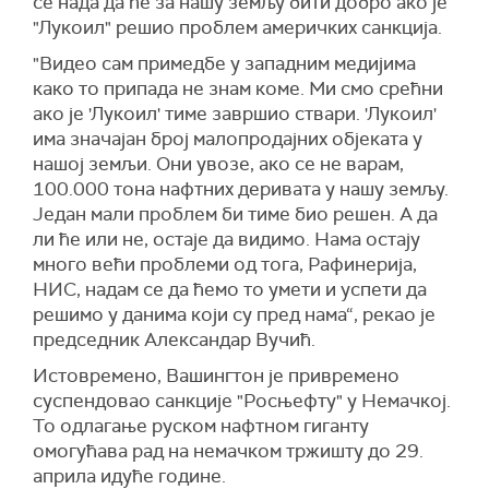
се нада да ће за нашу земљу бити добро ако је
"Лукоил" решио проблем америчких санкција.
"Видео сам примедбе у западним медијима
како то припада не знам коме. Ми смо срећни
ако је 'Лукоил' тиме завршио ствари. 'Лукоил'
има значајан број малопродајних објеката у
нашој земљи. Они увозе, ако се не варам,
100.000 тона нафтних деривата у нашу земљу.
Један мали проблем би тиме био решен. А да
ли ће или не, остаје да видимо. Нама остају
много већи проблеми од тога, Рафинерија,
НИС, надам се да ћемо то умети и успети да
решимо у данима који су пред нама“, рекао је
председник Александар Вучић.
Истовремено, Вашингтон је привремено
суспендовао санкције "Росњефту" у Немачкој.
То одлагање руском нафтном гиганту
омогућава рад на немачком тржишту до 29.
априла идуће године.