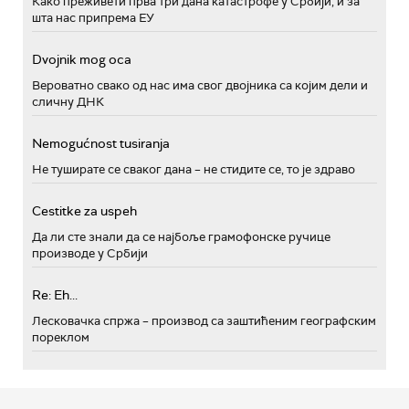
Како преживети прва три дана катастрофе у Србији, и за
шта нас припрема ЕУ
Dvojnik mog oca
Вероватно свако од нас има свог двојника са којим дели и
сличну ДНК
Nemogućnost tusiranja
Не туширате се сваког дана – не стидите се, то је здраво
Cestitke za uspeh
Да ли сте знали да се најбоље грамофонске ручице
производе у Србији
Re: Eh...
Лесковачка спржа – производ са заштићеним географским
пореклом