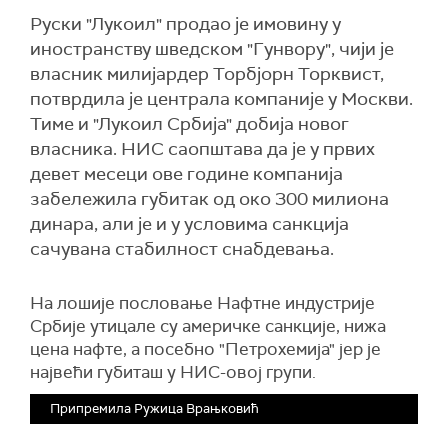
Руски "Лукоил" продао је имовину у
иностранству шведском "Гунвору", чији је
власник милијардер Торбјорн Торквист,
потврдила је централа компаније у Москви.
Тиме и "Лукоил Србија" добија новог
власника. НИС саопштава да је у првих
девет месеци ове године компанија
забележила губитак од око 300 милиона
динара, али је и у условима санкција
сачувана стабилност снабдевања.
На лошије пословање Нафтне индустрије
Србије утицале су америчке санкције, нижа
цена нафте, а посебно "Петрохемија" јер је
највећи губиташ у НИС-овој групи.
Припремила Ружица Врањковић