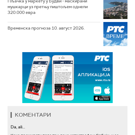
Пљачка у маркету у Будви - маскирани
мушкарци уз претњу пиштољем однели
320.000 евра
Временска прогноза 10. август 2026.
КОМЕНТАРИ
Da, ali...