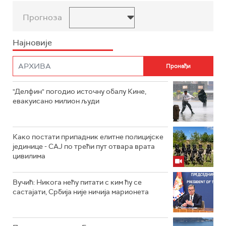
Прогноза
Најновије
"Делфин" погодио источну обалу Кине,
евакуисано милион људи
Како постати припадник елитне полицијске
јединице - СAJ по трећи пут отвара врата
цивилима
Вучић: Никога нећу питати с ким ћу се
састајати, Србија није ничија марионета