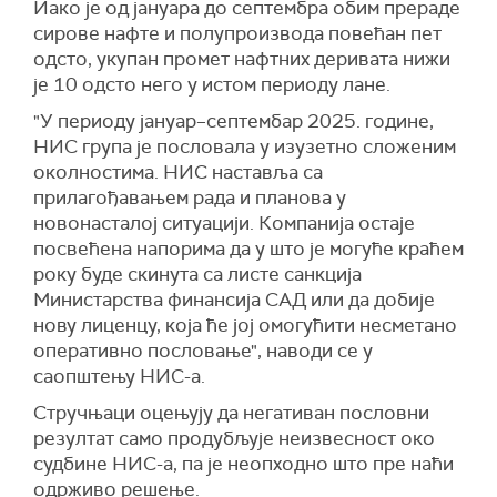
Иако је од јануара до септембра обим прераде
сирове нафте и полупроизвода повећан пет
одсто, укупан промет нафтних деривата нижи
је 10 одсто него у истом периоду лане.
"У периоду јануар–септембар 2025. године,
НИС група је пословала у изузетно сложеним
околностима. НИС наставља са
прилагођавањем рада и планова у
новонасталој ситуацији. Компанија остаје
посвећена напорима да у што је могуће краћем
року буде скинута са листе санкција
Министарства финансија САД или да добије
нову лиценцу, која ће јој омогућити несметано
оперативно пословање", наводи се у
саопштењу НИС-а.
Стручњаци оцењују да негативан пословни
резултат само продубљује неизвесност око
судбине НИС-а, па је неопходно што пре наћи
одрживо решење.