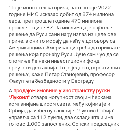
"То је много тешка прича, зато што је 2022.
године НИС исказао добит од 874 милиона
евра, претпрошле године 470 милиона,
прошле године 87. Ја мислим да је најбоље
решење да Руси сами нађу излаз из целе ове
приче, а они то морају да нађу у договору са
Американцима. Американци треба да прихвате
решења која пронађу Руси. Јуче сам чуо да се
спомиње ће неки инвестициони фонд
преузети део акција. То је једно од креативних
решења", каже Петар Станојевић, професор
Факултета безбедности у Београду.
А
продајом имовине у иностранству руски
"Лукоил"
отвара могућност својим ћеркама
компанијама широм света, међу којима је и
Србија, да избегну санкције. "Лукоил Србија"
управља са 112 пумпи, два складишта и има
готово 1.000 запослених. Српски председник