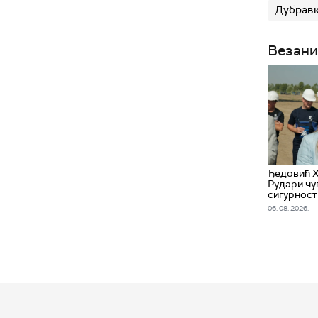
Дубравк
Везани
Ђедовић 
Рудари чу
сигурност
06. 08. 2026.