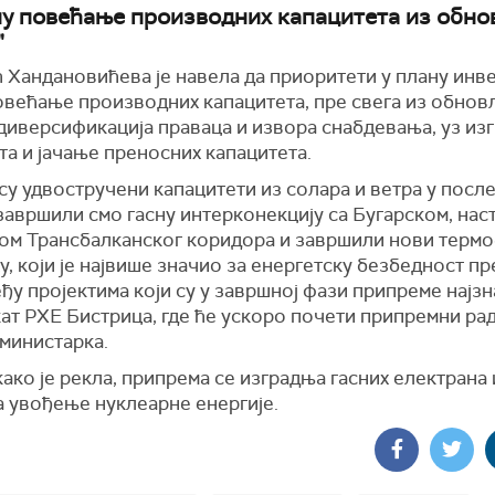
ну повећање производних капацитета из обн
"
 Хандановићева је навела да приоритети у плану инве
повећање производних капацитета, пре свега из обно
 диверсификација праваца и извора снабдевања, уз из
а и јачање преносних капацитета.
су удвостручени капацитети из солара и ветра у посл
завршили смо гасну интерконекцију са Бугарском, нас
ом Трансбалканског коридора и завршили нови термо
, који је највише значио за енергетску безбедност п
ђу пројектима који су у завршној фази припреме најзн
кат РХЕ Бистрица, где ће ускоро почети припремни рад
 министарка.
како је рекла, припрема се изградња гасних електрана 
а увођење нуклеарне енергије.