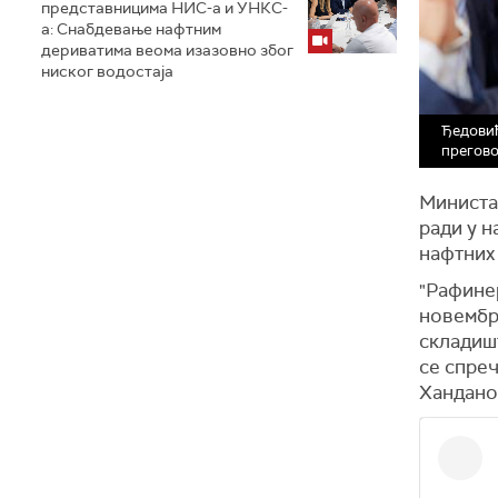
представницима НИС-а и УНКС-
а: Снабдевање нафтним
дериватима веома изазовно због
ниског водостаја
Ђедовић
прегово
Министар
ради у н
нафтних 
"Рафинер
новембр
складишт
се спреч
Хандано