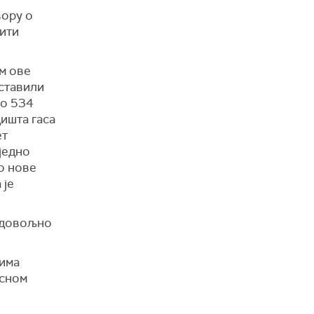
вору о
бити
м ове
аставили
ко 534
ишта гаса
ет
једно
о нове
 је
и довољно
 има
асном