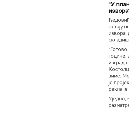
"У пла
извора
Ђедовић
остају 
извора,
складишт
"
Готово 
године, 
изградњ
Костолцу
зиме. Ме
је проје
рекла је
Уједно, 
разматр