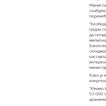
Министар
снабдев
поремећа
"Безбед
грејне с
да склад
милиона
Банатски
складишт
настављ
интеркон
министа
Како је 
енерген
"Имамо 6
57.000 
аранжман