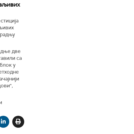
овљивих
стиција
вљивих
градњу
едње две
тавили са
блок у
ретходне
ачајнији
ови",
и