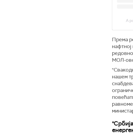
A p
Према р
нафтној 
редовно
МОЛ-ово
"
Свакодн
нашем тр
снабдев
ограниче
повећат
равномер
министа
"Србиј
енерге