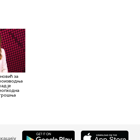
новић за
производња
кад је
неопходна
отрошња
кацију