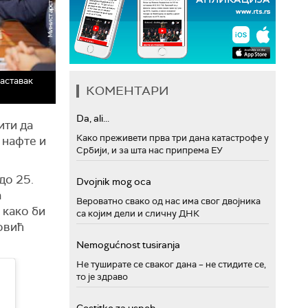
наставак
КОМЕНТАРИ
Da, ali...
ити да
Како преживети прва три дана катастрофе у
 нафте и
Србији, и за шта нас припрема ЕУ
до 25.
Dvojnik mog oca
а
Вероватно свако од нас има свог двојника
 како би
са којим дели и сличну ДНК
овић
Nemogućnost tusiranja
Не туширате се сваког дана – не стидите се,
то је здраво