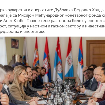
рка рударства и енергетике Дубравка Ђедовић Ханда
рала је са Мисијом Међународног монетарног фонда к
 Анет Кјобе. Главне теме разговора биле су енергетс
ст, ситуација у нафтном и гасном сектору и инвестици
рударства и енергетике.