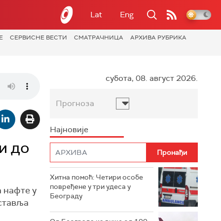
Lat
Eng
Е
СЕРВИСНЕ ВЕСТИ
СМАТРАЧНИЦА
АРХИВА РУБРИКА
субота, 08. август 2026.
Прогноза
Најновије
и до
Хитна помоћ: Четири особе
повређене у три удеса у
 нафте у
Београду
аставља