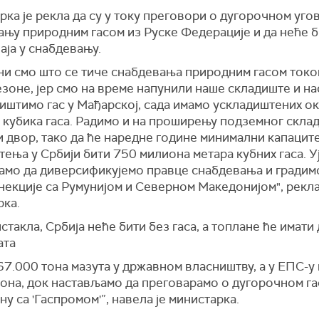
ка је рекла да су у току преговори о дугорочном уго
ању природним гасом из Руске Федерације и да неће 
ја у снабдевању.
ни смо што се тиче снабдевања природним гасом токо
езоне, јер смо на време напунили наше складиште и н
иштимо гас у Мађарској, сада имамо ускладиштених о
 кубика гаса. Радимо и на проширењу подземног склад
 двор, тако да ће наредне године минимални капацит
ења у Србији бити 750 милиона метара кубних гаса. У
амо да диверсификујемо правце снабдевања и градим
екције са Румунијом и Северном Македонијом", рекла
рка.
истакла, Србија неће бити без гаса, а топлане ће имат
ата
7.000 тона мазута у државном власништву, а у ЕПС-у
тона, док настављамо да преговарамо о дугорочном г
у са 'Гаспромом'”, навела је министарка.