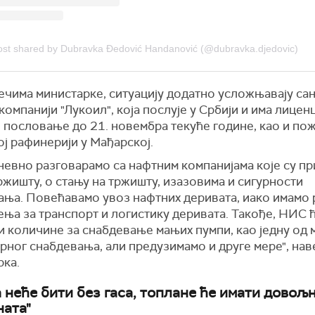
ost shared by Dubravka Đedović Handanović (@dubravka.djedovic)
ечима министарке, ситуацију додатно усложњавају сан
компанији "Лукоил", која послује у Србији и има лицен
 пословање до 21. новембра текуће године, као и пож
ј рафинерији у Мађарској.
евно разговарамо са нафтним компанијама које су пр
жишту, о стању на тржишту, изазовима и сигурности
ања. Повећавамо увоз нафтних деривата, иако имамо 
ња за транспорт и логистику деривата. Такође, НИС 
и количине за снабдевање мањих пумпи, као једну од 
ног снабдевања, али предузимамо и друге мере", наве
рка.
а неће бити без гаса, топлане ће имати довољ
ната"