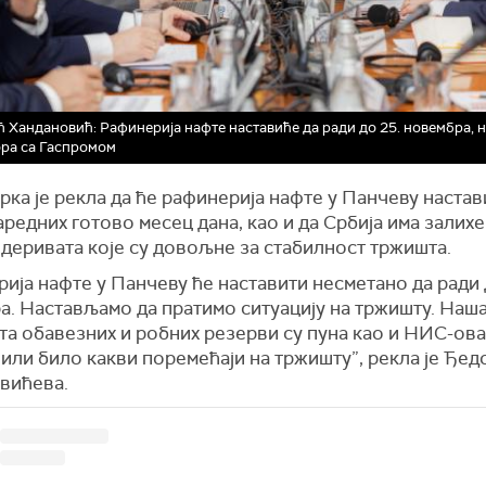
 Хандановић: Рафинерија нафте наставиће да ради до 25. новембра, 
ра са Гаспромом
ка је рекла да ће рафинерија нафте у Панчеву настав
аредних готово месец дана, као и да Србија има залихе
деривата које су довољне за стабилност тржишта.
ија нафте у Панчеву ће наставити несметано да ради 
а. Настављамо да пратимо ситуацију на тржишту. Наш
а обавезних и робних резерви су пуна као и НИС-ова
или било какви поремећаји на тржишту”, рекла је Ђед
вићева.