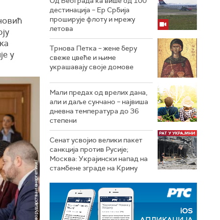
Од Београда ка више од 100
дестинација – Ер Србија
проширује флоту и мрежу
новић
летова
оју
ка
Трнова Петка – жене беру
је у
свеже цвеће и њиме
украшавају своје домове
Мали предах од врелих дана,
али и даље сунчано – највиша
дневна температура до 36
степени
Сенат усвојио велики пакет
санкција против Русије;
Москва: Украјински напад на
стамбене зграде на Криму