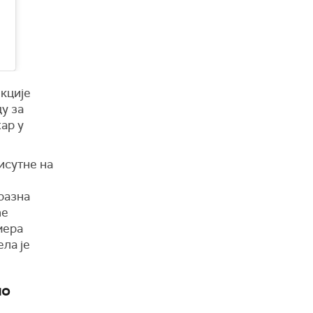
кције
цу за
ар у
исутне на
разна
ће
мера
ла је
но