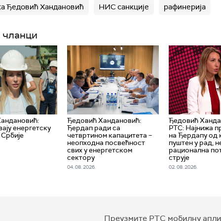
а Ђедовић Хандановић
НИС санкције
рафинерија
 чланци
Хандановић:
Ђедовић Хандановић:
Ђедовић Ханда
вају енергетску
Ђердап ради са
РТС: Најнижа 
 Србије
четвртином капацитета –
на Ђердапу oд 
неопходна посвећност
пуштен у рад, 
свих у енергетском
рационална п
сектору
струје
04. 08. 2026.
02. 08. 2026.
Преузмите РТС мобилну апли