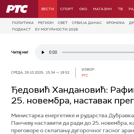
РТС
ВЕСТИ
СПОРТ
OKO
МАГАЗИН
ТВ
Р
ПОЛИТИКА
РЕГИОН
СВЕТ
СРБИЈА ДАНАС
ХРОНИКА
Д
ПОДКАСТ
ЕУ МОГУЋНОСТИ 2026
Читај ми!
ИЗВОР:
СРЕДА, 29.10.2025, 15:34 -> 18:52
РТС
Ђедовић Хандановић: Рафин
25. новембра, наставак пре
Министарка енергетике и рударства Дубравка 
Панчеву наставити да ради до 25. новембра, к
преговоре о склапању дугорочног гасног аран