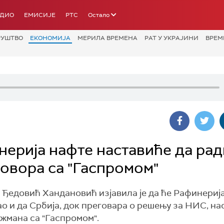
АДИО
ЕМИСИЈЕ
РТС
Остало
РУШТВО
ЕКОНОМИЈА
МЕРИЛА ВРЕМЕНА
РАТ У УКРАЈИНИ
ВРЕМ
ерија нафте наставиће да рад
говора са "Гаспромом"
Ђедовић Хандановић изјавила је да ће Рафинерија
ао и да Србија, док преговара о решењу за НИС, н
жмана са "Гаспромом".