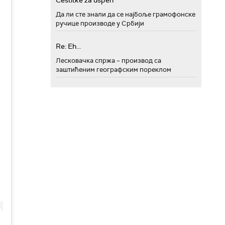
Cestitke za uspeh
Да ли сте знали да се најбоље грамофонске
ручице производе у Србији
Re: Eh...
Лесковачка спржа – производ са
заштићеним географским пореклом