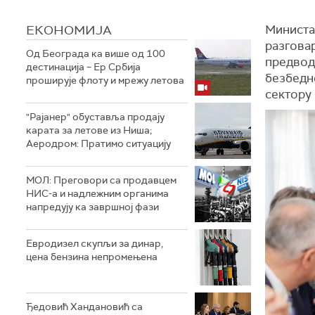
ЕКОНОМИЈА
Министа
разгова
Од Београда ка више од 100
предводи
дестинација – Ер Србија
безбедно
проширује флоту и мрежу летова
сектору 
"Рајанер" обуставља продају
карата за летове из Ниша;
Аеродром: Пратимо ситуацију
МОЛ: Преговори са продавцем
НИС-а и надлежним органима
напредују ка завршној фази
Евродизел скупљи за динар,
цена бензина непромењена
Ђедовић Хандановић са