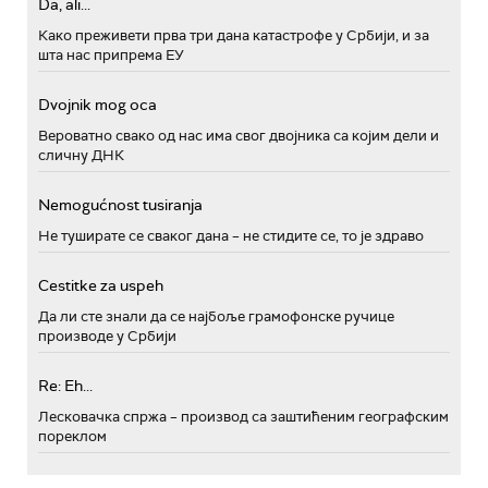
Da, ali...
Како преживети прва три дана катастрофе у Србији, и за
шта нас припрема ЕУ
Dvojnik mog oca
Вероватно свако од нас има свог двојника са којим дели и
сличну ДНК
Nemogućnost tusiranja
Не туширате се сваког дана – не стидите се, то је здраво
Cestitke za uspeh
Да ли сте знали да се најбоље грамофонске ручице
производе у Србији
Re: Eh...
Лесковачка спржа – производ са заштићеним географским
пореклом