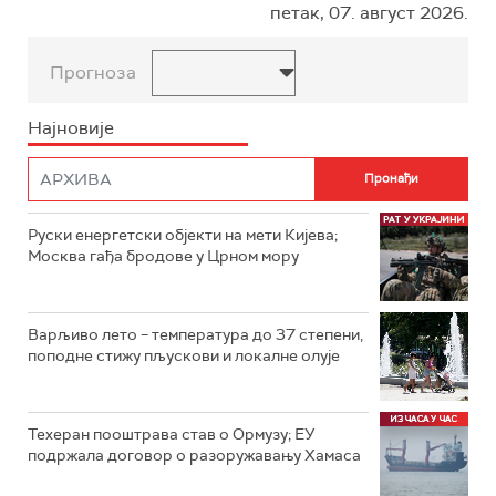
петак, 07. август 2026.
Прогноза
Најновије
Руски енергетски објекти на мети Кијева;
Москва гађа бродове у Црном мору
Варљиво лето – температура до 37 степени,
поподне стижу пљускови и локалне олује
Техеран пооштрава став о Ормузу; ЕУ
подржала договор о разоружавању Хамаса