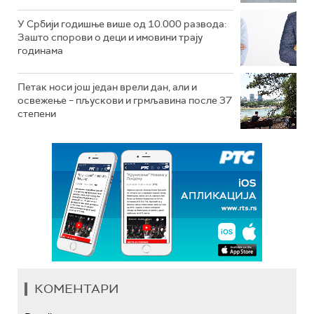
У Србији годишње више од 10.000 развода:
Зашто спорови о деци и имовини трају
годинама
Петак носи још један врели дан, али и
освежење – пљускови и грмљавина после 37
степени
КОМЕНТАРИ