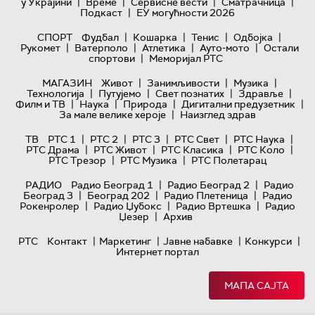
|
|
|
|
у Украјини
Време
Сервисне вести
Сматрачница
|
Подкаст
ЕУ могућности 2026
|
|
|
|
СПОРТ
Фудбал
Кошарка
Тенис
Одбојка
|
|
|
|
Рукомет
Ватерполо
Атлетика
Ауто-мото
Остали
|
спортови
Меморијал РТС
|
|
|
МАГАЗИН
Живот
Занимљивости
Музика
|
|
|
|
Технологијa
Путујемо
Свет познатих
Здравље
|
|
|
|
Филм и ТВ
Наука
Природа
Дигитални предузетник
|
За мале велике хероје
Наизглед здрав
|
|
|
|
|
ТВ
РТС 1
РТС 2
РТС 3
РТС Свет
РТС Наука
|
|
|
|
РТС Драма
РТС Живот
РТС Класика
РТС Коло
|
|
РТС Трезор
РТС Музика
РТС Полетарац
|
|
РАДИО
Радио Београд 1
Радио Београд 2
Радио
|
|
|
Београд 3
Београд 202
Радио Плетеница
Радио
|
|
|
Рокенролер
Радио Џубокс
Радио Вртешка
Радио
|
Џезер
Архив
|
|
|
|
РТС
Контакт
Маркетинг
Јавне набавке
Конкурси
Интернет портал
МАПА САЈТА