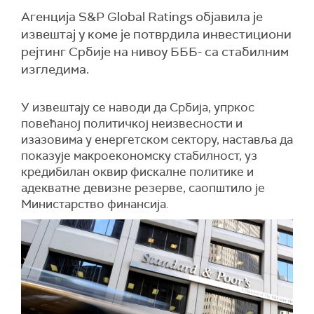
Агенција S&P Global Ratings објавила је
извештај у коме је потврдила инвестициони
рејтинг Србије на нивоу БББ- са стабилним
изгледима.
У извештају се наводи да Србија, упркос
повећаној политичкој неизвесности и
изазовима у енергетском сектору, наставља да
показује макроекономску стабилност, уз
кредибилан оквир фискалне политике и
адекватне девизне резерве, саопштило је
Министарство финансија.