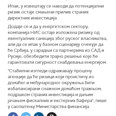
Ипак, у извештају се наводи да потенцијални
ризик остаје смањени прилив страних
директних инвестиција.
Додаје се и да у енергетском сектору,
компанија НИС остаје изложена ризику од
евентуалних санкција због руског власништва,
али да се ипак у базном сценарију очекује да
ће Србија, у сарадњи са партнерима из САД и
Русије, обезбедити трајно решење које ће
гарантовати сигурност снабдевања енергијом.
"Стабилни изгледи одражавају процену
агенције да ће ризици који проистичу из
домаћег и међународног окружења бити
избалансирани снажном домаћом тражњом,
подршком страних инвестиција и даљим
јачањем фискалних и екстерних бафера", пише
у саопштењу Министарства финансија.