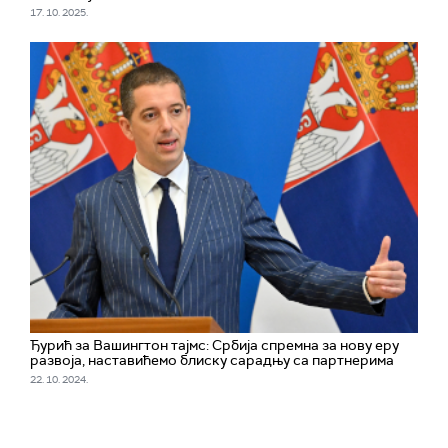
17. 10. 2025.
Ђурић за Вашингтон тајмс: Србија спремна за нову еру
развоја, наставићемо блиску сарадњу са партнерима
22. 10. 2024.