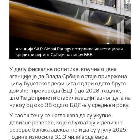
Агенција S&P Global Ratings потврдила инвестициони
кредитни рејтинг Србији на нивоу БББ-
У делу фискалне политике, кључна оцена
агенције је да Влада Србије остаје привржена
циљу буџетског дефицита од три одсто бруто
домаћег производа (БДП) до 2028. године,
што ће допринети стабилизацији јавног дуга на
нивоу од око 38 одсто БДП-а у средњем року.
У саопштењу се наглашава да су укупне
девизне резерве, које обухватају и девизне
резерве банака адекватне и да су у јулу 2025.
године износиле 31,3 милијарде евра.