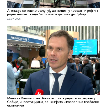
Агенције се тешко одлучују да подигну кредитни рејтинг
једне земље – када би то могла да очекује Србија
13. 07. 2026.
Мали из Вашингтона: Разговори о кредитном рејтингу
Србије, инвестицијама, санкцијама и изазовима глобалне
економије