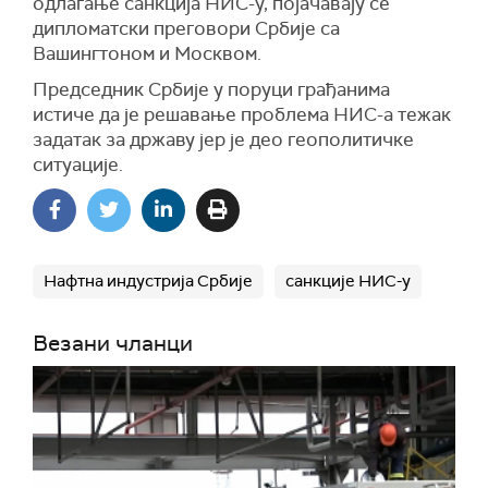
одлагање санкција НИС-у, појачавају се
дипломатски преговори Србије са
Вашингтоном и Москвом.
Председник Србије у поруци грађанима
истиче да је решавање проблема НИС-а тежак
задатак за државу јер је део геополитичке
ситуације.
Нафтна индустрија Србије
санкције НИС-у
Везани чланци