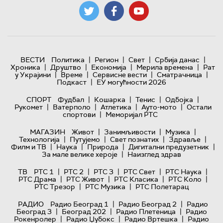
|
|
|
|
ВЕСТИ
Политика
Регион
Свет
Србија данас
|
|
|
|
Хроника
Друштво
Економија
Мерила времена
Рат
|
|
|
|
у Украјини
Време
Сервисне вести
Сматрачница
|
Подкаст
ЕУ могућности 2026
|
|
|
|
СПОРТ
Фудбал
Кошарка
Тенис
Одбојка
|
|
|
|
Рукомет
Ватерполо
Атлетика
Ауто-мото
Остали
|
спортови
Меморијал РТС
|
|
|
МАГАЗИН
Живот
Занимљивости
Музика
|
|
|
|
Технологијa
Путујемо
Свет познатих
Здравље
|
|
|
|
Филм и ТВ
Наука
Природа
Дигитални предузетник
|
За мале велике хероје
Наизглед здрав
|
|
|
|
|
ТВ
РТС 1
РТС 2
РТС 3
РТС Свет
РТС Наука
|
|
|
|
РТС Драма
РТС Живот
РТС Класика
РТС Коло
|
|
РТС Трезор
РТС Музика
РТС Полетарац
|
|
РАДИО
Радио Београд 1
Радио Београд 2
Радио
|
|
|
Београд 3
Београд 202
Радио Плетеница
Радио
|
|
|
Рокенролер
Радио Џубокс
Радио Вртешка
Радио