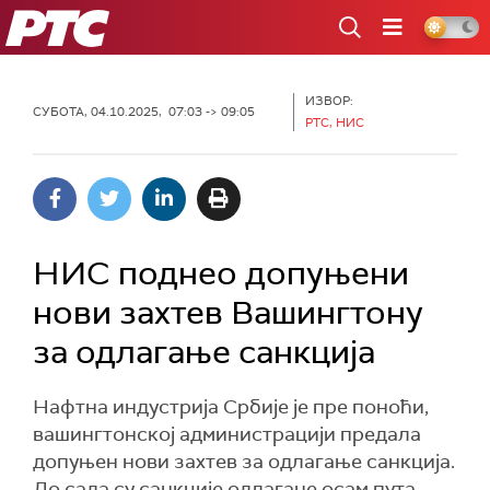
РТС
ИЗВОР:
СУБОТА, 04.10.2025, 07:03 -> 09:05
РТС, НИС
НИС поднео допуњени
нови захтев Вашингтону
за одлагање санкција
Нафтна индустрија Србије је пре поноћи,
вашингтонској администрацији предала
допуњен нови захтев за одлагање санкција.
До сада су санкције одлагане осам пута.