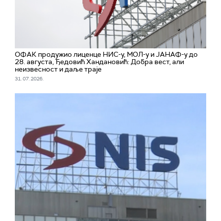
ОФАК продужио лиценце НИС-у, МОЛ-у и ЈАНАФ-у до
28. августа, Ђедовић Хандановић: Добра вест, али
неизвесност и даље траје
31. 07. 2026.