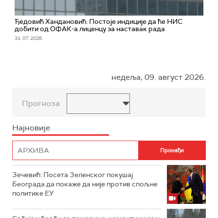
Ђедовић Хандановић: Постоје индиције да ће НИС
добити од ОФАК-а лиценцу за наставак рада
31. 07. 2026.
недеља, 09. август 2026.
Прогноза
Најновије
Зечевић: Посета Зеленског покушај
Београда да покаже да није против спољне
политике ЕУ