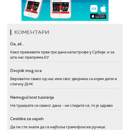
КОМЕНТАРИ
Da, ali...
Како преживети прва три дана катастрофе у Србији, и за
шта нас припрема ЕУ
Dvojnik mog oca
Вероватно свако од нас има свог двојника са којим дели и
сличну ДНК
Nemogućnost tusiranja
Не туширате се сваког дана – не стидите се, то је здраво
Cestitke za uspeh
Да ли сте знали да се најбоље грамофонске ручице