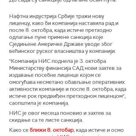
Нафтна индустрија Србије тражи нову
лиценцу, како би компанија наставила рад и
после 8. октобра, када истиче претходно
одлагање пуне примене санкција које
Сједињене Америчке Државе уводе због
већинског руског власништва у компанији.
"Компанија НИС поднела је 3. октобра
Министарству финансија САД нови захтев за
издавање посебне лиценце којом се
омогућава несметано обављање оперативних
активности компаније и после 8. октобра, када
истиче рок предвиђен претходном лиценцом",
саопштила је компанија.
НИС је овог месеца поновио и захтев за
скидање са те листе санкција.
Како се
ближи 8. октобар
, када истиче и осмо