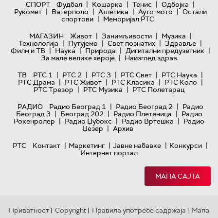
|
|
|
|
СПОРТ
Фудбал
Кошарка
Тенис
Одбојка
|
|
|
|
Рукомет
Ватерполо
Атлетика
Ауто-мото
Остали
|
спортови
Меморијал РТС
|
|
|
МАГАЗИН
Живот
Занимљивости
Музика
|
|
|
|
Технологијa
Путујемо
Свет познатих
Здравље
|
|
|
|
Филм и ТВ
Наука
Природа
Дигитални предузетник
|
За мале велике хероје
Наизглед здрав
|
|
|
|
|
ТВ
РТС 1
РТС 2
РТС 3
РТС Свет
РТС Наука
|
|
|
|
РТС Драма
РТС Живот
РТС Класика
РТС Коло
|
|
РТС Трезор
РТС Музика
РТС Полетарац
|
|
РАДИО
Радио Београд 1
Радио Београд 2
Радио
|
|
|
Београд 3
Београд 202
Радио Плетеница
Радио
|
|
|
Рокенролер
Радио Џубокс
Радио Вртешка
Радио
|
Џезер
Архив
|
|
|
|
РТС
Контакт
Маркетинг
Јавне набавке
Конкурси
Интернет портал
МАПА САЈТА
Приватност
Copyright
Правила употребе садржаја
Мапа
|
|
|