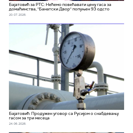
Бајатовић за РТС: Нећемо повећавати цену гаса за
домаћинства, "Банатски Двор" попуњен 93 одсто
20. 07. 2026.
Бајатовић: Продужен уговор са Русијом о снабдевању
гасом за три месеца
24. 06. 2026.