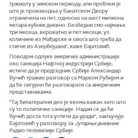
тржишту у зимском периоду, али проблем је
што је производња у Банатском Двору
ограничена на пет, односно на шест милиона
метара кубних дневно. Безбедни смо најмање
три месеца, вероватно и пет месеци, уз
количине из Мађарске и овога што треба да
стигне из Азербејџана", каже Бајатовић.
Поводом одлуке америчке администрације
око санкција Нафтној индустрији Србије,
истиче да је председник Србије Александар
Вучић тражио разговор са
Марком Рубијем
и
да ће
сигурно ће разговарати са америчким
представницима.
"Тај билатерални део је веома важан зато што
су то политичке санкције.
Надам се да ће
Вучић доста тога успети да уради", закључује
Бајатовић у разговору за
Јутарњи дневник
Радио-телевизије Србије.