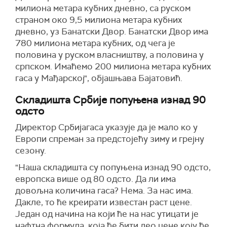
милиона метара кубних дневно, са руском
страном око 9,5 милиона метара кубних
дневно, уз Банатски Двор. Банатски Двор има
780 милиона метара кубних, од чега је
половина у руском власништву, а половина у
српском. Имаћемо 200 милиона метара кубних
гаса у Мађарској", објашњава Бајатовић.
Складишта Србије попуњена изнад 90
одсто
Д
иректор Србијагаса
указује да је мало ко
у
Европи спреман
за предстојећу зиму и грејну
сезону.
"Наша складишта су попуњена изнад 90
одсто
,
е
вропска више од 80
одсто
. Да ли има
довољна количина гаса? Нема. За нас има.
Дакле, то ће креирати известан раст цене.
Један
од начина на који ће на нас утицати
је
нафтна формула, која ће бити део цене коју ће