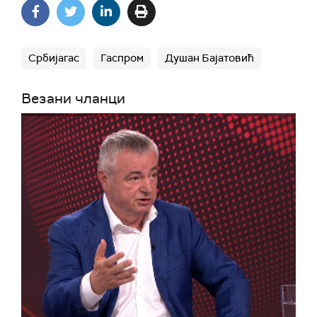
Србијагас
Гаспром
Душан Бајатовић
Везани чланци