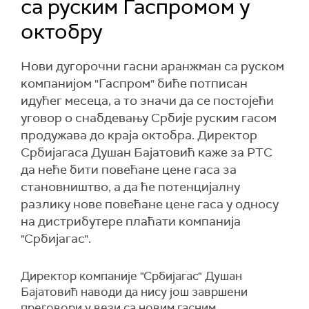
са руским Гаспромом у
октобру
Нови дугорочни гасни аранжман са руском
компанијом "Гаспром" биће потписан
идућег месеца, а то значи да се постојећи
уговор о снабдевању Србије руским гасом
продужава до краја октобра. Директор
Србијагаса Душан Бајатовић каже за РТС
да неће бити повећане цене гаса за
становништво, а да ће потенцијалну
разлику нове повећане цене гаса у односу
на дистрибутере плаћати компанија
"Србијагас".
Директор компаније "Србијагас" Душан
Бајатовић наводи да нису још завршени
преговори у вези са новим гасним