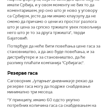
имати Србија,
и
у овом моменту не бих то да
коментаришем, јер оно што је ново у уговору
са Србијом, јесте да ми имамо клаузулу да не
смемо да причамо о цени из простог разлога
што је цена за српско тржиште увек повољнија
него што је то за друга тржишта"
, тврди
Бајатовић.
Потврђује да
неће бити повећања цене гаса за
становништво, а да ако буде повећања, и за
дистрибутере и за становништво, да ће
разлику плаћати компанија "Србијагас".
Резерве гаса
Саговорник
Јутарњег дневника
је рекао да
резерве гаса могу да подрже снабдевање
минимално три месеца.
"У принципу, имамо 60 одсто укупно
потребних количина гаса са снабдевањем на