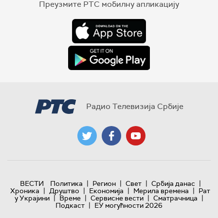
Преузмите РТС мобилну апликацију
Радио Телевизија Србије
|
|
|
|
ВЕСТИ
Политика
Регион
Свет
Србија данас
|
|
|
|
Хроника
Друштво
Економија
Мерила времена
Рат
|
|
|
|
у Украјини
Време
Сервисне вести
Сматрачница
|
Подкаст
ЕУ могућности 2026