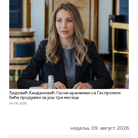
Ђедовић Хандановић: Гасни аранжман са Гаспромом
биће продужен за још три месеца
04. 06. 2026.
недеља, 09. август 2026.