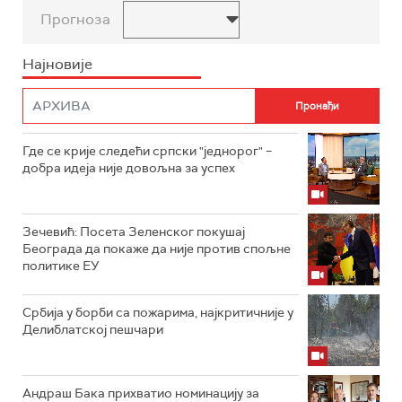
Прогноза
Најновије
Где се крије следећи српски "једнорог" –
добра идеја није довољна за успех
Зечевић: Посета Зеленског покушај
Београда да покаже да није против спољне
политике ЕУ
Србија у борби са пожарима, најкритичније у
Делиблатској пешчари
Андраш Бака прихватио номинацију за