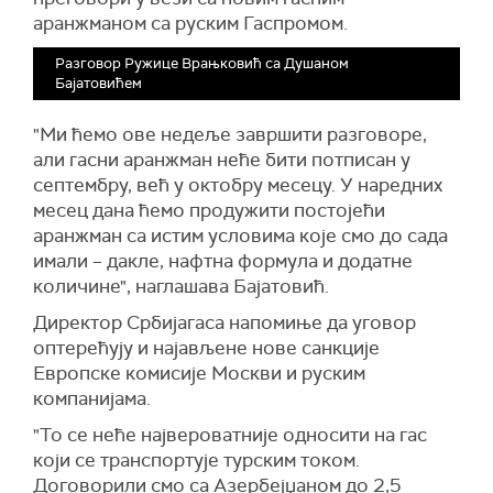
аранжманом са руским Гаспромом.
Разговор Ружице Врањковић са Душаном
Бајатовићем
"Ми ћемо ове недеље завршити разговоре,
али гасни аранжман неће бити потписан у
септембру, већ у октобру месецу. У наредних
месец дана ћемо продужити постојећи
аранжман са истим условима које смо до сада
имали – дакле, нафтна формула и додатне
количине", наглашава Бајатовић.
Директор Србијагаса напомиње да уговор
оптерећују и најављене нове санкције
Европске комисије Москви и руским
компанијама.
"То се неће највероватније односити на гас
који се транспортује турским током.
Договорили смо са Азербејџаном до 2,5