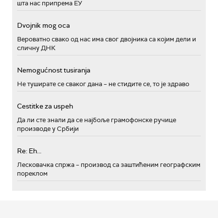
шта нас припрема ЕУ
Dvojnik mog oca
Вероватно свако од нас има свог двојника са којим дели и
сличну ДНК
Nemogućnost tusiranja
Не туширате се сваког дана – не стидите се, то је здраво
Cestitke za uspeh
Да ли сте знали да се најбоље грамофонске ручице
производе у Србији
Re: Eh...
Лесковачка спржа – производ са заштићеним географским
пореклом