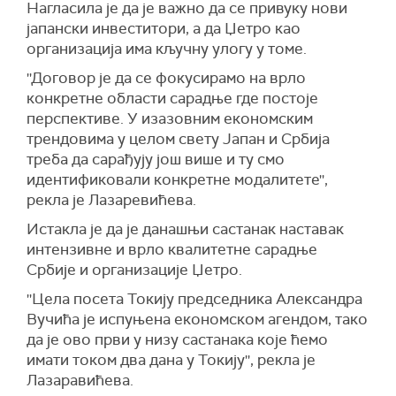
Нагласила је да је важно да се привуку нови
јапански инвеститори, а да Џетро као
организација има кључну улогу у томе.
''Договор је да се фокусирамо на врло
конкретне области сарадње где постоје
перспективе. У изазовним економским
трендовима у целом свету Јапан и Србија
треба да сарађују још више и ту смо
идентификовали конкретне модалитете'',
рекла је Лазаревићева.
Истакла је да је данашњи састанак наставак
интензивне и врло квалитетне сарадње
Србије и организације Џетро.
''Цела посета Токију председника Александра
Вучића је испуњена економском агендом, тако
да је ово први у низу састанака које ћемо
имати током два дана у Токију'', рекла је
Лазаравићева.