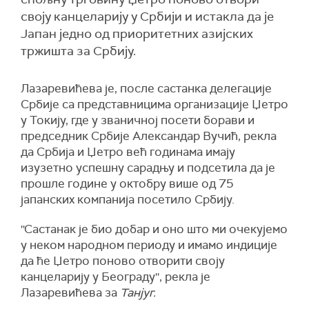
своју канцеларију у Србији и истакла да је
Јапан једно од приоритетних азијских
тржишта за Србију.
Лазаревићева је, после састанка делегације
Србије са представницима организације Џетро
у Токију, где у званичној посети борави и
председник Србије Александар Вучић, рекла
да Србија и Џетро већ годинама имају
изузетно успешну сарадњу и подсетила да је
прошле године у октобру више од 75
јапанских компанија посетило Србију.
''Састанак је био добар и оно што ми очекујемо
у неком народном периоду и имамо индиције
да ће Џетро поново отворити своју
канцеларију у Београду'', рекла је
Лазаревићева за
Танјуг.