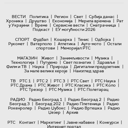
|
|
|
|
ВЕСТИ
Политика
Регион
Свет
Србија данас
|
|
|
|
Хроника
Друштво
Економија
Мерила времена
Рат
|
|
|
|
у Украјини
Време
Сервисне вести
Сматрачница
|
Подкаст
ЕУ могућности 2026
|
|
|
|
СПОРТ
Фудбал
Кошарка
Тенис
Одбојка
|
|
|
|
Рукомет
Ватерполо
Атлетика
Ауто-мото
Остали
|
спортови
Меморијал РТС
|
|
|
МАГАЗИН
Живот
Занимљивости
Музика
|
|
|
|
Технологијa
Путујемо
Свет познатих
Здравље
|
|
|
|
Филм и ТВ
Наука
Природа
Дигитални предузетник
|
За мале велике хероје
Наизглед здрав
|
|
|
|
|
ТВ
РТС 1
РТС 2
РТС 3
РТС Свет
РТС Наука
|
|
|
|
РТС Драма
РТС Живот
РТС Класика
РТС Коло
|
|
РТС Трезор
РТС Музика
РТС Полетарац
|
|
РАДИО
Радио Београд 1
Радио Београд 2
Радио
|
|
|
Београд 3
Београд 202
Радио Плетеница
Радио
|
|
|
Рокенролер
Радио Џубокс
Радио Вртешка
Радио
|
Џезер
Архив
|
|
|
|
РТС
Контакт
Маркетинг
Јавне набавке
Конкурси
Интернет портал