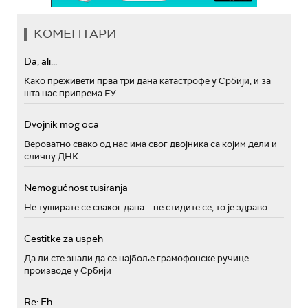
КОМЕНТАРИ
Da, ali...
Како преживети прва три дана катастрофе у Србији, и за
шта нас припрема ЕУ
Dvojnik mog oca
Вероватно свако од нас има свог двојника са којим дели и
сличну ДНК
Nemogućnost tusiranja
Не туширате се сваког дана – не стидите се, то је здраво
Cestitke za uspeh
Да ли сте знали да се најбоље грамофонске ручице
производе у Србији
Re: Eh...