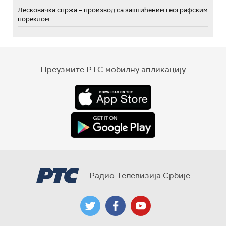
Лесковачка спржа – производ са заштићеним географским
пореклом
Преузмите РТС мобилну апликацију
Радио Телевизија Србије