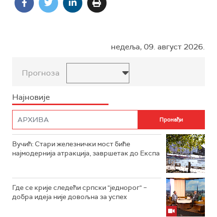
недеља, 09. август 2026.
Прогноза
Најновије
Вучић: Стари железнички мост биће
најмодернија атракција, завршетак до Експа
Где се крије следећи српски "једнорог" –
добра идеја није довољна за успех