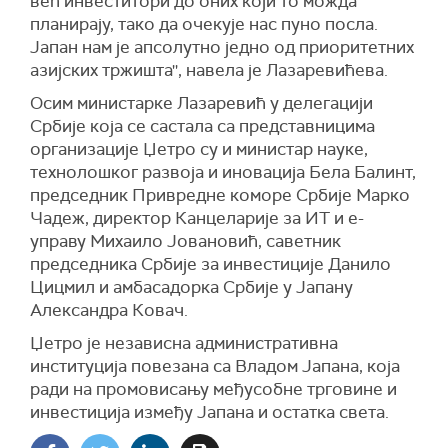
већ инвеститори до оних који то можда
планирају, тако да очекује нас пуно посла.
Јапан нам је апсолутно једно од приоритетних
азијских тржишта'', навела је Лазаревићева.
Осим министарке Лазаревић у делегацији
Србије која се састала са представницима
организације Џетро су и министар науке,
технолошког развоја и иновација Бела Балинт,
председник Привредне коморе Србије Марко
Чадеж, директор Канцеларије за ИТ и е-
управу Михаило Јовановић, саветник
председника Србије за инвестиције Данило
Цицмил и амбасадорка Србије у Јапану
Александра Ковач.
Џетро је независна административна
институција повезана са Владом Јапана, која
ради на промовисању међусобне трговине и
инвестиција између Јапана и остатка света.