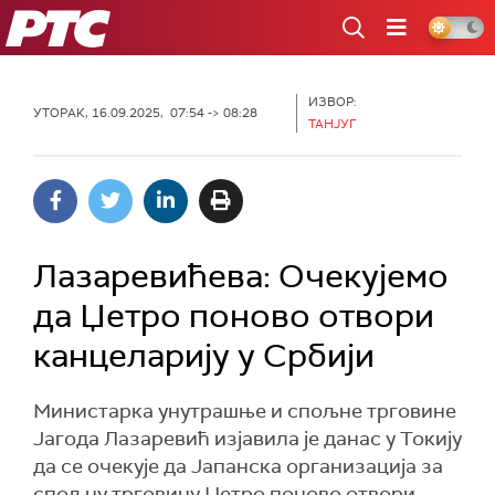
РТС
ИЗВОР:
УТОРАК, 16.09.2025, 07:54 -> 08:28
ТАНЈУГ
Лазаревићева: Очекујемо
да Џетро поново отвори
канцеларију у Србији
Министарка унутрашње и спољне трговине
Јагода Лазаревић изјавила је данас у Токију
да се очекује да Јапанска организација за
спољну трговину Џетро поново отвори