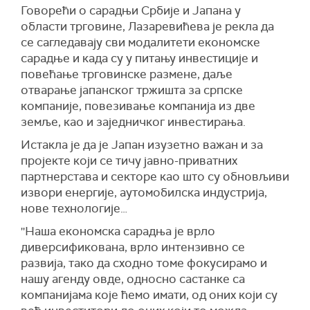
Говорећи о сарадњи Србије и Јапана у
области трговине, Лазаревићева је рекла да
се сагледавају сви модалитети економске
сарадње и када су у питању инвестиције и
повећање трговинске размене, даље
отварање јапанског тржишта за српске
компаније, повезивање компанија из две
земље, као и заједничког инвестирања.
Истакла је да је Јапан изузетно важан и за
пројекте који се тичу јавно-приватних
партнерстава и секторе као што су обновљиви
извори енергије, аутомобилска индустрија,
нове технологије…
''Наша економска сарадња је врло
диверсификована, врло интензивно се
развија, тако да сходно томе фокусирамо и
нашу агенду овде, односно састанке са
компанијама које ћемо имати, од оних који су