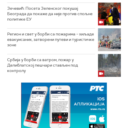
Зечевић: Посета Зеленског покушај
Београда да покаже да није против спољне
политике ЕУ
Регион и свет у борби са пожарима – хиљаде
евакуисаних, затворени путеви и туристичке
зоне
Србија у борби са ватром, пожар у
Делиблатској пешчари стављен под
контролу