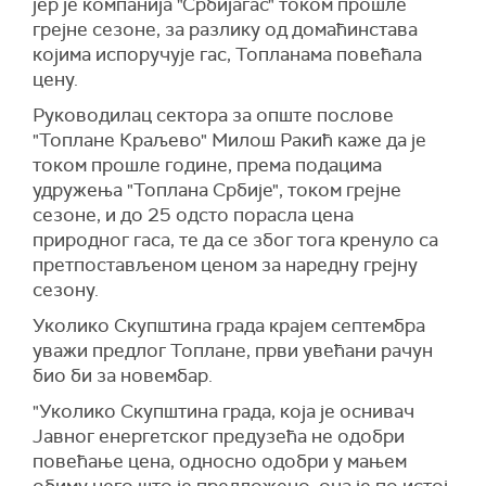
јер је компанија "Србијагас" током прошле
грејне сезоне, за разлику од домаћинстава
којима испоручује гас, Топланама повећала
цену.
Руководилац сектора за опште послове
"Топлане Краљево" Милош Ракић каже да је
током прошле године, према подацима
удружења "Топлана Србије", током грејне
сезоне, и до 25 одсто порасла цена
природног гаса, те да се због тога кренуло са
претпостављеном ценом за наредну грејну
сезону.
Уколико Скупштина града крајем септембра
уважи предлог Топлане, први увећани рачун
био би за новембар.
"Уколико Скупштина града, која је оснивач
Јавног енергетског предузећа не одобри
повећање цена, односно одобри у мањем