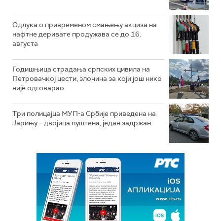
Одлука о привременом смањењу акциза на
нафтне деривате продужава се до 16.
августа
Годишњица страдања српских цивила на
Петровачкој цести, злочина за који још нико
није одговарао
Три полицајца МУП-а Србије приведена на
Јарињу – двојица пуштена, један задржан