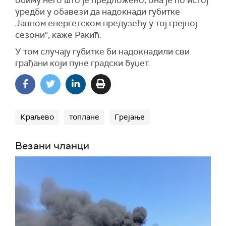
обиму него што је предложено, она је по истој
уредби у обавези да надокнади губитке
Јавном енергетском предузећу у тој грејној
сезони", каже Ракић.
У том случају губитке би надокнадили сви
грађани који пуне градски буџет.
Краљево
топлане
Грејање
Везани чланци