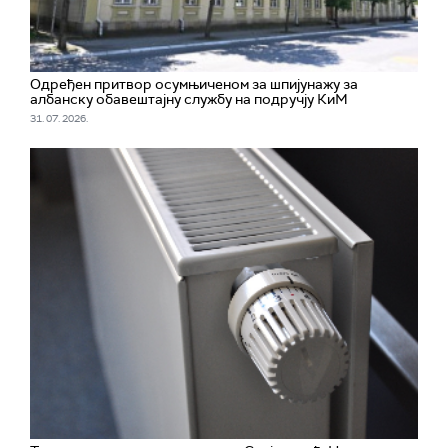
Одређен притвор осумњиченом за шпијунажу за
албанску обавештајну службу на подручју КиМ
31. 07. 2026.