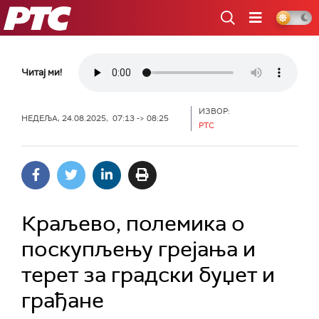
РТС
Читај ми!
ИЗВОР:
НЕДЕЉА, 24.08.2025, 07:13 -> 08:25
РТС
Краљево, полемика о
поскупљењу грејања и
терет за градски буџет и
грађане