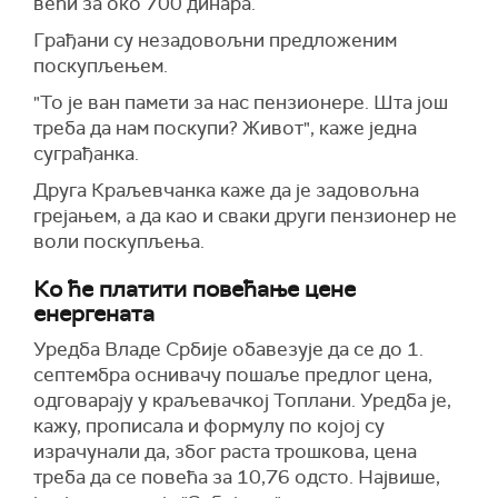
већи за око 700 динара.
Грађани су незадовољни предложеним
поскупљењем.
"То је ван памети за нас пензионере. Шта још
треба да нам поскупи? Живот", каже једна
суграђанка.
Друга Краљевчанка каже да је задовољна
грејањем, а да као и сваки други пензионер не
воли поскупљења.
Ко ће платити повећање цене
енергената
Уредба Владе Србије обавезује да се до 1.
септембра оснивачу пошаље предлог цена,
одговарају у краљевачкој Топлани. Уредба је,
кажу, прописала и формулу по којој су
израчунали да, због раста трошкова, цена
треба да се повећа за 10,76 одсто. Највише,