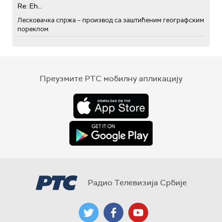
Re: Eh...
Лесковачка спржа – производ са заштићеним географским
пореклом
Преузмите РТС мобилну апликацију
Радио Телевизија Србије