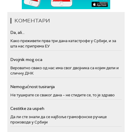
КОМЕНТАРИ
Da, ali...
Како преживети прва три дана катастрофе у Србији, и за
шта нас припрема ЕУ
Dvojnik mog oca
Вероватно свако од нас има свог двојника са којим дели и
сличну ДНК
Nemogućnost tusiranja
Не туширате се сваког дана – не стидите се, то је здраво
Cestitke za uspeh
Да ли сте знали да се најбоље грамофонске ручице
производе у Србији