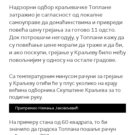
Надзорни одбор краљевачке Топлане
затражио је сагласност од локалне
самоуправе да домаћинствима и привреди
повећа цену грејања за готово 11 одсто.
Док потрошачи негодују, у Топлани кажу да
су повећање цене морали да траже и да би,
и ако поскупи, грејање у Краљеву било међу
повољнијим у односу на остале градове.
Са температурним минусом рачуни за грејање
у Краљеву отићи ће у плус уколико на крају
већина одборника Скупштине Краљева за то
подигне руку.
Припремио Немања Јаковљевић
На примеру стана од 60 квадрата, то би
значило да градска Топлана пошаље рачун