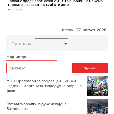
Топлане пред новом сезоном – Стoјановић: Не можемо
трошити различито, а плаћати исто
15. 07. 2026.
петак, 07. август 2026.
Прогноза
Најновије
МОЛ: Преговори са продавцем НИС-а и
надлежним органима напредују ка завршној
фази
Путничка возила најдуже чекају на
Батровцима