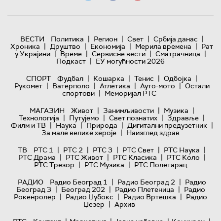
|
|
|
|
ВЕСТИ
Политика
Регион
Свет
Србија данас
|
|
|
|
Хроника
Друштво
Економија
Мерила времена
Рат
|
|
|
|
у Украјини
Време
Сервисне вести
Сматрачница
|
Подкаст
ЕУ могућности 2026
|
|
|
|
СПОРТ
Фудбал
Кошарка
Тенис
Одбојка
|
|
|
|
Рукомет
Ватерполо
Атлетика
Ауто-мото
Остали
|
спортови
Меморијал РТС
|
|
|
МАГАЗИН
Живот
Занимљивости
Музика
|
|
|
|
Технологијa
Путујемо
Свет познатих
Здравље
|
|
|
|
Филм и ТВ
Наука
Природа
Дигитални предузетник
|
За мале велике хероје
Наизглед здрав
|
|
|
|
|
ТВ
РТС 1
РТС 2
РТС 3
РТС Свет
РТС Наука
|
|
|
|
РТС Драма
РТС Живот
РТС Класика
РТС Коло
|
|
РТС Трезор
РТС Музика
РТС Полетарац
|
|
РАДИО
Радио Београд 1
Радио Београд 2
Радио
|
|
|
Београд 3
Београд 202
Радио Плетеница
Радио
|
|
|
Рокенролер
Радио Џубокс
Радио Вртешка
Радио
|
Џезер
Архив