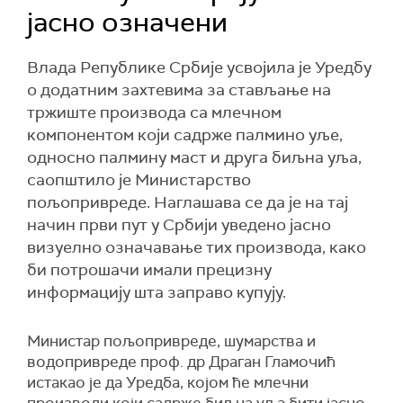
јасно означени
Влада Републике Србије усвојила је Уредбу
о додатним захтевима за стављање на
тржиште производа са млечном
компонентом који садрже палмино уље,
односно палмину маст и друга биљна уља,
саопштило је Министарство
пољопривреде. Наглашава се да је на тај
начин први пут у Србији уведено јасно
визуелно означавање тих производа, како
би потрошачи имали прецизну
информацију шта заправо купују.
Министар пољопривреде, шумарства и
водопривреде проф. др Драган Гламочић
истакао је да Уредба, којом ће млечни