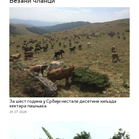
Везани чланци
За шест година у Србији нестале десетине хиљада
хектара пашњака
25. 07. 2026.