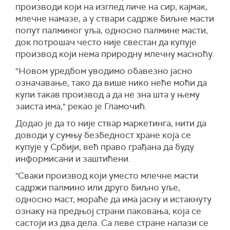
производи који на изглед личе на сир, кајмак,
млечне намазе, а у ствари садрже биљне масти
попут палминог уља, односно палмине масти,
док потрошач често није свестан да купује
производ који нема природну млечну масноћу.
"Новом уредбом уводимо обавезно јасно
означавање, тако да више нико неће моћи да
купи такав производ а да не зна шта у њему
заиста има," рекао је Гламочић.
Додао је да то није ствар маркетинга, нити да
доводи у сумњу безбедност хране која се
купује у Србији, већ право грађана да буду
информисани и заштићени.
"Сваки производ који уместо млечне масти
садржи палмино или друго биљно уље,
односно маст, мораће да има јасну и истакнуту
ознаку на предњој страни паковања, која се
састоји из два дела. Са леве стране налази се