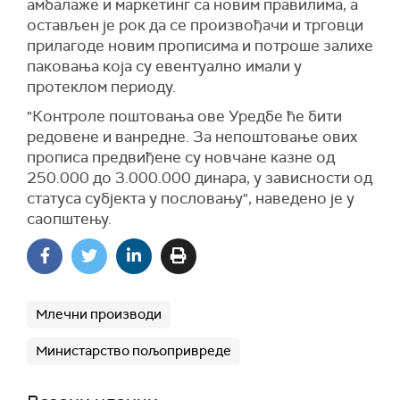
амбалаже и маркетинг са новим правилима, а
остављен је рок да се произвођачи и трговци
прилагоде новим прописима и потроше залихе
паковања која су евентуално имали у
протеклом периоду.
"Контроле поштовања ове Уредбе ће бити
редовене и ванредне. За непоштовање ових
прописа предвиђене су новчане казне од
250.000 до 3.000.000 динара, у зависности од
статуса субјекта у пословању", наведено је у
саопштењу.
Млечни производи
Министарство пољопривреде