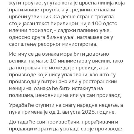
жути троугао, унутар кога је црвена линија која
прати ивице троугла, а у средини се налази
црвени узвичник. Са десне стране троугла
стоји јасан текст ћирилицом: није 100 одсто
млечни производ – садржи палмино уље,
односно друга биљна уља", наглашава се у
саопштењу ресорног министарства.
Истичу се да ознака мора бити довољно
велика, најмање 10 милиметара у висини, тако
да потрошач не може да је превиди, а за
производе који нису упаковани, као што су
производи у витринама или у ресторанским
менијима, ознака ће бити истакнута на
полицама, ценовницима или уз сам производ.
Уредба ће ступити на снагу наредне недеље, а
пуна примена је од 1. августа 2025. године.
До тада ће сви произвођачи, прерађивачи и
продавци морати да ускладе своје производе,