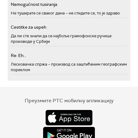
Nemogućnost tusiranja
Не туширате се сваког дана – не стидите се, то је здраво
Cestitke za uspeh
Да ли сте знали да се најбоље грамофонске ручице
производе у Србији
Re: Eh...
Лесковачка спржа – производ са заштићеним географским
пореклом
Преузмите РТС мобилну апликацију