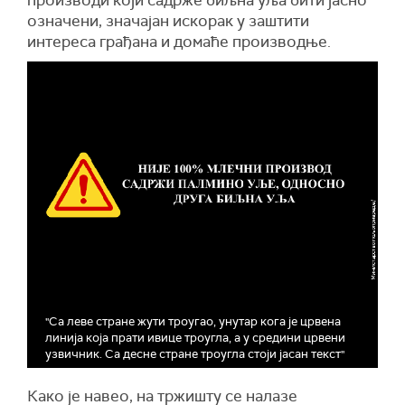
производи који садрже биљна уља бити јасно
означени, значајан искорак у заштити
интереса грађана и домаће производње.
"Са леве стране жути троугао, унутар кога је црвена
линија која прати ивице троугла, а у средини црвени
узвичник. Са десне стране троугла стоји јасан текст"
Како је навео, на тржишту се налазе