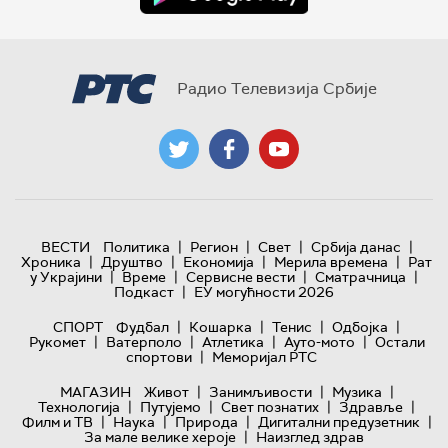
Радио Телевизија Србије
|
|
|
|
ВЕСТИ
Политика
Регион
Свет
Србија данас
|
|
|
|
Хроника
Друштво
Економија
Мерила времена
Рат
|
|
|
|
у Украјини
Време
Сервисне вести
Сматрачница
|
Подкаст
ЕУ могућности 2026
|
|
|
|
СПОРТ
Фудбал
Кошарка
Тенис
Одбојка
|
|
|
|
Рукомет
Ватерполо
Атлетика
Ауто-мото
Остали
|
спортови
Меморијал РТС
|
|
|
МАГАЗИН
Живот
Занимљивости
Музика
|
|
|
|
Технологијa
Путујемо
Свет познатих
Здравље
|
|
|
|
Филм и ТВ
Наука
Природа
Дигитални предузетник
|
За мале велике хероје
Наизглед здрав