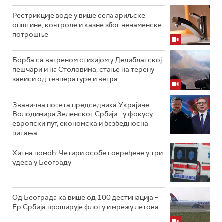
Рестрикције воде у више села ариљске
општине, контроле и казне због ненаменске
потрошње
Борба са ватреном стихијом у Делиблатској
пешчари и на Столовима, стање на терену
зависи од температуре и ветра
Званична посета председника Украјине
Володимира Зеленског Србији - у фокусу
европски пут, економска и безбедносна
питања
Хитна помоћ: Четири особе повређене у три
удеса у Београду
Од Београда ка више од 100 дестинација –
Ер Србија проширује флоту и мрежу летова