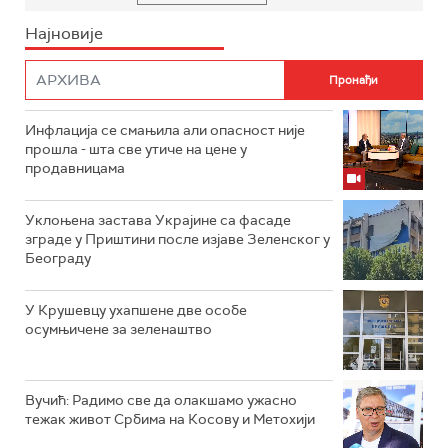
Најновије
Инфлација се смањила али опасност није
прошла - шта све утиче на цене у
продавницама
Уклоњена застава Украјине са фасаде
зграде у Приштини после изјаве Зеленског у
Београду
У Крушевцу ухапшене две особе
осумњичене за зеленаштво
Вучић: Радимо све да олакшамо ужасно
тежак живот Србима на Косову и Метохији