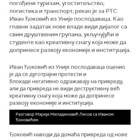
погођени туризам, угоститељство,
логистика и транспорт, рекао је за РТС
Иван Ђоковић из Уније послодаваца. Као
главни задатак нове владе види дијалог са
свим друштвеним групама, укључујући и
студенте као креативну снагу која може да
допринесе развоју економије и институција.
Иван Ђоковић из Уније послодаваца оценио
је да се дуготрајни протести и
блокаде негативно одражавају на привреду,
али да привреда не види деструктивну већ
креативну снагу која може да допринесе
развоју економије и институција.
Разговор Марије Миладиновић Лисов са Иваном
Ђоковићем
Ђоковић наводи да домаћа привреда од нове