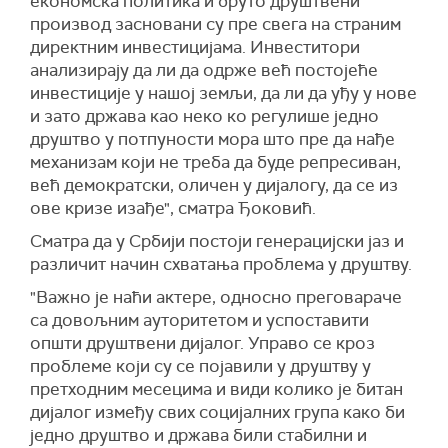
економска политика и бруто друштвени
производ засновани су пре свега на страним
директним инвестицијама. Инвеститори
анализирају да ли да одрже већ постојеће
инвестиције у нашој земљи, да ли да уђу у нове
и зато држава као неко ко регулише једно
друштво у потпуности мора што пре да нађе
механизам који не треба да буде репресиван,
већ демократски, оличен у дијалогу, да се из
ове кризе изађе", сматра Ђоковић.
Сматра да у Србији постоји генерацијски јаз и
различит начин схватања проблема у друштву.
"Важно је наћи актере, односно преговараче
са довољним ауторитетом и успоставити
општи друштвени дијалог. Управо се кроз
проблеме који су се појавили у друштву у
претходним месецима и види колико је битан
дијалог између свих социјалних група како би
једно друштво и држава били стабилни и