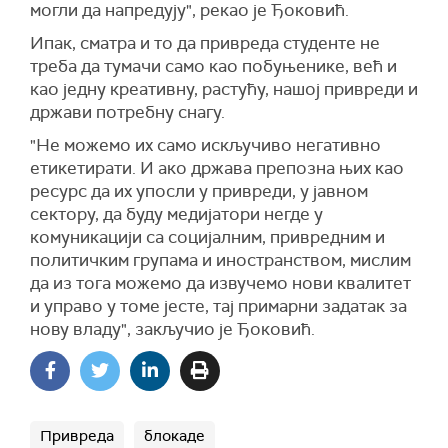
могли да напредују", рекао је Ђоковић.
Ипак, сматра и то да привреда студенте не
треба да тумачи само као побуњенике, већ и
као једну креативну, растућу, нашој привреди и
држави потребну снагу.
"Не можемо их само искључиво негативно
етикетирати. И ако држава препозна њих као
ресурс да их упосли у привреди, у јавном
сектору, да буду медијатори негде у
комуникацији са социјалним, привредним и
политичким групама и иностранством, мислим
да из тога можемо да извучемо нови квалитет
и управо у томе јесте, тај примарни задатак за
нову владу", закључио је Ђоковић.
Привреда
блокаде