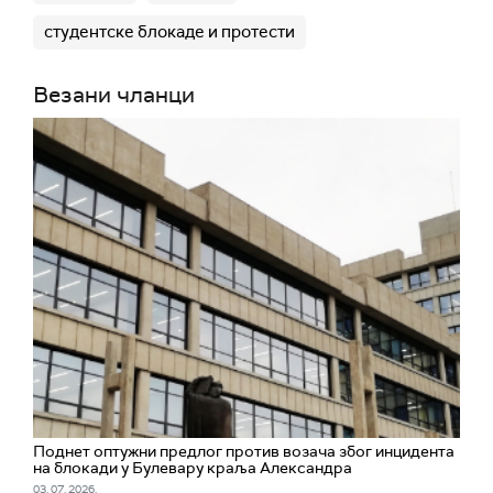
студентске блокаде и протести
Везани чланци
Поднет оптужни предлог против возача због инцидента
на блокади у Булевару краља Александра
03. 07. 2026.