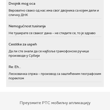
Dvojnik mog oca
Вероватно свако од нас има свог двојника са којим дели и
сличну ДНК
Nemogućnost tusiranja
Не туширате се сваког дана – не стидите се, то је здраво
Cestitke za uspeh
Да ли сте знали да се најбоље грамофонске ручице
производе у Србији
Re: Eh...
Лесковачка спржа – производ са заштићеним географским
пореклом
Преузмите РТС мобилну апликацију