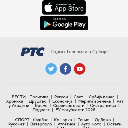
Радио Телевизија Србије
|
|
|
|
ВЕСТИ
Политика
Регион
Свет
Србија данас
|
|
|
|
Хроника
Друштво
Економија
Мерила времена
Рат
|
|
|
|
у Украјини
Време
Сервисне вести
Сматрачница
|
Подкаст
ЕУ могућности 2026
|
|
|
|
СПОРТ
Фудбал
Кошарка
Тенис
Одбојка
|
|
|
|
Рукомет
Ватерполо
Атлетика
Ауто-мото
Остали