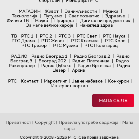
|
спортови
Меморијал РТС
|
|
|
МАГАЗИН
Живот
Занимљивости
Музика
|
|
|
|
Технологијa
Путујемо
Свет познатих
Здравље
|
|
|
|
Филм и ТВ
Наука
Природа
Дигитални предузетник
|
За мале велике хероје
Наизглед здрав
|
|
|
|
|
ТВ
РТС 1
РТС 2
РТС 3
РТС Свет
РТС Наука
|
|
|
|
РТС Драма
РТС Живот
РТС Класика
РТС Коло
|
|
РТС Трезор
РТС Музика
РТС Полетарац
|
|
РАДИО
Радио Београд 1
Радио Београд 2
Радио
|
|
|
Београд 3
Београд 202
Радио Плетеница
Радио
|
|
|
Рокенролер
Радио Џубокс
Радио Вртешка
Радио
|
Џезер
Архив
|
|
|
|
РТС
Контакт
Маркетинг
Јавне набавке
Конкурси
Интернет портал
МАПА САЈТА
Приватност
Copyright
Правила употребе садржаја
Мапа
|
|
|
сајта
Copyright © 2008 - 2026 РТС. Сва права задржана.