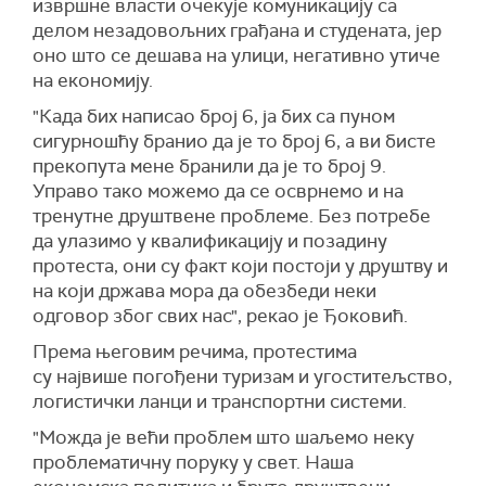
извршне власти очекује комуникацију са
делом незадовољних грађана и студената, јер
оно што се дешава на улици, негативно утиче
на економију.
"Када бих написао број 6, ја бих са пуном
сигурношћу бранио да је то број 6, а ви бисте
прекопута мене бранили да је то број 9.
Управо тако можемо да се осврнемо и на
тренутне друштвене проблеме. Без потребе
да улазимо у квалификацију и позадину
протеста, они су факт који постоји у друштву и
на који држава мора да обезбеди неки
одговор због свих нас", рекао је Ђоковић.
Према његовим речима, протестима
су највише погођени туризам и угоститељство,
логистички ланци и транспортни системи.
"Можда је већи проблем што шаљемо неку
проблематичну поруку у свет. Наша