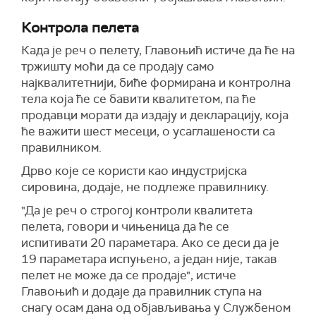
Контрола пелета
Када је реч о пелету, Главоњић истиче да ће на
тржишту моћи да се продају само
најквалитетнији, биће формирана и контролна
тела која ће се бавити квалитетом, па ће
продавци морати да издају и декларацију, која
ће важити шест месеци, о усаглашености са
правилником.
Дрво које се користи као индустријска
сировина, додаје, не подлеже правилнику.
"Да је реч о строгој контроли квалитета
пелета, говори и чињеница да ће се
испитивати 20 параметара. Ако се деси да је
19 параметара испуњено, а један није, такав
пелет не може да се продаје", истиче
Главоњић и додаје да правилник ступа на
снагу осам дана од објављивања у Службеном