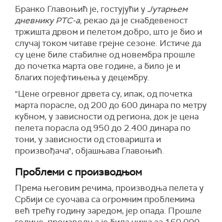
Бранко Главоњић је, гостујући у
Јутарњем
дневнику РТС-а,
рекао да је снабдевеност
тржишта дрвом и пелетом добро, што је био и
случај током читаве грејне сезоне. Истиче да
су цене биле стабилне од новембра прошле
до почетка марта ове године, а било је и
благих појефтињења у децембру.
"Цене огревног дрвета су, ипак, од почетка
марта порасле, од 200 до 600 динара по метру
кубном, у зависности од региона, док је цена
пелета порасла од 950 до 2.400 динара по
тони, у зависности од стоваришта и
произвођача", објашњава Главоњић.
Проблеми с производњом
Према његовим речима, производња пелета у
Србији се суочава са огромним проблемима
већ трећу годину заредом, јер опада. Прошле