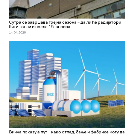
Сутра се завршава грејна сезона – да ли ће радијатори
бити топли и после 15. априла
14. 04. 2026.
Винча показује пут – како отпад, бање и фабрике могу да