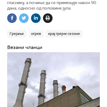
гласнику, а почиње да се примењује након 90
дана, односно од половине јула.
Грејање
огрев
крај грејне сезоне
Везани чланци