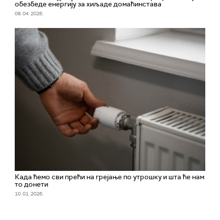
обезбеде енергију за хиљаде домаћинстава
08. 04. 2026.
Када ћемо сви прећи на грејање по утрошку и шта ће нам
то донети
10. 01. 2026.