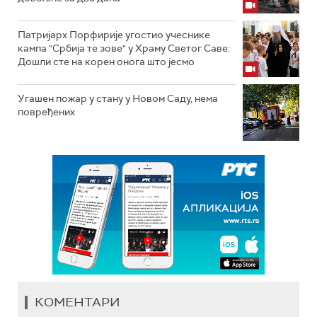
Патријарх Порфирије угостио учеснике
кампа "Србија те зове" у Храму Светог Саве:
Дошли сте на корен онога што јесмо
Угашен пожар у стану у Новом Саду, нема
повређених
КОМЕНТАРИ