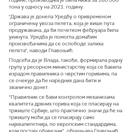
године, производња је била нижа за 160.000
тона у односу на 2021. годину.
"Држава је донела Уредбу о привременом
ограничењу увоза пелета, која је више пута
продужавана, да би почетком фебруара била
укинута. Уредба је помогла домаћим
произвођачима да се ослободе залиха
пелета", наводи Главоњић.
Подсећа да је Влада, такође, формирала радну
групу у ресорном министарству која се бавила
израдом правилника о чврстим горивима, па
се очекује да ће наредних дана бити и
званично донет.
"Правилник се бави контролом механизама
квалитета дрвних горива која се пласирају на
тржиште Србије, што практично значи да ће на
тржишту моћи да се пласирају само
најквалитетнија, по европским стандардима,
који постају обавезни“, објашњава Главоњић.