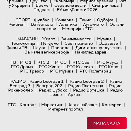
|
|
|
|
Хроника
Друштво
Економија
Мерила времена
Рат
|
|
|
|
у Украјини
Време
Сервисне вести
Сматрачница
|
Подкаст
ЕУ могућности 2026
|
|
|
|
СПОРТ
Фудбал
Кошарка
Тенис
Одбојка
|
|
|
|
Рукомет
Ватерполо
Атлетика
Ауто-мото
Остали
|
спортови
Меморијал РТС
|
|
|
МАГАЗИН
Живот
Занимљивости
Музика
|
|
|
|
Технологијa
Путујемо
Свет познатих
Здравље
|
|
|
|
Филм и ТВ
Наука
Природа
Дигитални предузетник
|
За мале велике хероје
Наизглед здрав
|
|
|
|
|
ТВ
РТС 1
РТС 2
РТС 3
РТС Свет
РТС Наука
|
|
|
|
РТС Драма
РТС Живот
РТС Класика
РТС Коло
|
|
РТС Трезор
РТС Музика
РТС Полетарац
|
|
РАДИО
Радио Београд 1
Радио Београд 2
Радио
|
|
|
Београд 3
Београд 202
Радио Плетеница
Радио
|
|
|
Рокенролер
Радио Џубокс
Радио Вртешка
Радио
|
Џезер
Архив
|
|
|
|
РТС
Контакт
Маркетинг
Јавне набавке
Конкурси
Интернет портал
МАПА САЈТА