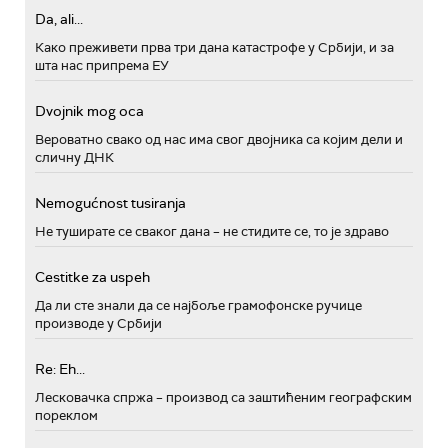
Da, ali...
Како преживети прва три дана катастрофе у Србији, и за
шта нас припрема ЕУ
Dvojnik mog oca
Вероватно свако од нас има свог двојника са којим дели и
сличну ДНК
Nemogućnost tusiranja
Не туширате се сваког дана – не стидите се, то је здраво
Cestitke za uspeh
Да ли сте знали да се најбоље грамофонске ручице
производе у Србији
Re: Eh...
Лесковачка спржа – производ са заштићеним географским
пореклом