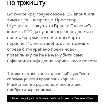
на тржишту
Ближи се крај грејне сезоне, 15. април, али
зима се још не предаје. Професор
Шумарског факултета Бранко Главоњић
каже за РТС да су цене огревног дрвета и
пелета на тржишту почетком марта
порасле. Истиче, такође, да ће тржиште
огрева бити уређено према новом
правилнику, па ће на њему бити само
најквалитетнија дрвна горива, као и пелети.
Тржиште огрева ове године биће уређено –
спреман је нови правилник који ће
Министарство рударства и енергетике
одобрити наредних дана.
Разговор Ружице Врањковић са Бранком Главоњићем