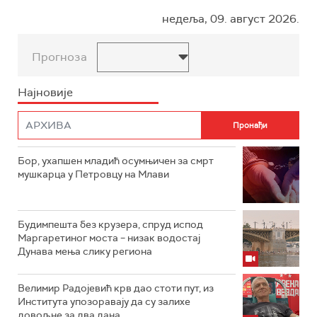
недеља, 09. август 2026.
Прогноза
Најновије
Бор, ухапшен младић осумњичен за смрт
мушкарца у Петровцу на Млави
Будимпешта без крузера, спруд испод
Маргаретиног моста – низак водостај
Дунава мења слику региона
Велимир Радојевић крв дао стоти пут, из
Института упозоравају да су залихе
довољне за два дана