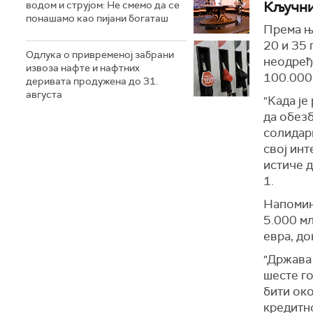
Кључни
водом и струјом: Не смемо да се
понашамо као пијани богаташ
Према ње
20 и 35 
Одлука о привременој забрани
неодређ
извоза нафте и нафтних
100.000 
деривата продужена до 31.
августа
"Када је
да обезб
солидарн
свој инт
истиче д
1.
Напомиње
5.000 мл
евра, до
"Држава
шесте го
бити око
кредитно