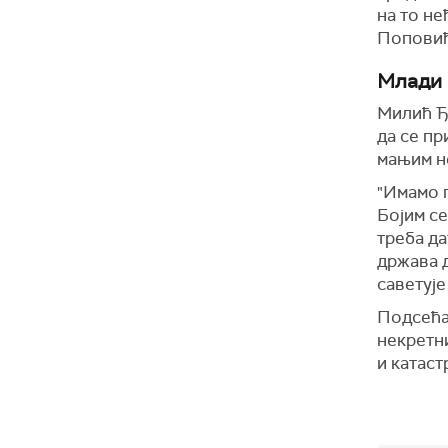
на то не
Поповић
Млади 
Милић Ђо
да се п
мањим не
"Имамо п
Бојим се
треба да
држава 
саветује
Подсећа 
некретн
и катаст