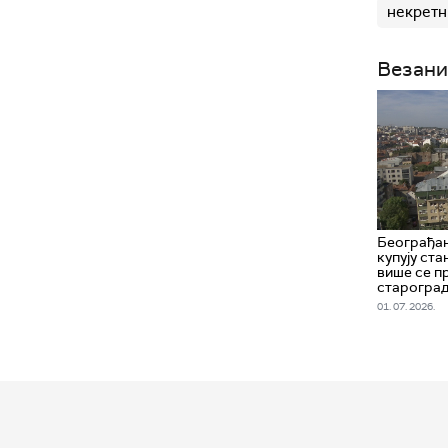
некретн
Везани
Београђан
купују ста
више се п
старогра
01. 07. 2026.