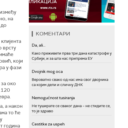
 између
но, на
 до
КОМЕНТАРИ
 клијента
Da, ali...
о врсту
Како преживети прва три дана катастрофе у
 имаће
Србији, и за шта нас припрема ЕУ
овић, који
ра у фази
Dvojnik mog oca
Вероватно свако од нас има свог двојника
 за око
са којим дели и сличну ДНК
д 120
евра.
Nemogućnost tusiranja
, а након
Не туширате се сваког дана – не стидите се,
то је здраво
ама то ће
у
Cestitke za uspeh
ст година