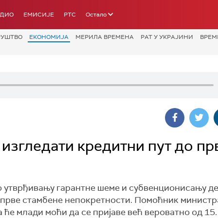
АДИО
ЕМИСИЈЕ
РТС
Остало
РУШТВО
ЕКОНОМИЈА
МЕРИЛА ВРЕМЕНА
РАТ У УКРАЈИНИ
ВРЕМ
е изгледати кредитни пут до пр
 о утврђивању гарантне шеме и субвенционисању д
 прве стамбене непокретности. Помоћник министр
 ће млади моћи да се пријаве већ вероватно од 15.