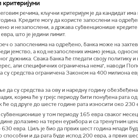
 критеријуми
говим речима, кључни критеријум је да кандидат има
година. Кредите могу да користе запослени на одређе
ено и незапослени, а држава субвенционише кредите
евра, што је једини лимит.
 реч о запосленима на одређено, банка може на захтев
еди јемство, а код незапослених имамо јемца, односн
ог дужника. Свака банка ће гледати своју политику и
ерес, али специфичних ограничења нема", наводи Поп
а су средства ограничена Законом на 400 милиона ев
 да су средства за ову и наредну годину обезбеђена
адих, којима ће у грејс периоду бити понуђена рата о
к ће од друге до шесте године рата износити око 230 
 субвенционише у том периоду 165 евра сваког месеца
дине долазимо на терен еурибора и са тренутним цен
 630 евра. Циљ је био да првих шест година млади буд
 способни и да рата буде испод 200 евра, а првих ше