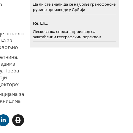
а
Да ли сте знали да се најбоље грамофонске
ручице производе у Србији
Re: Eh...
Лесковачка спржа – производ са
 је почело
заштићеним географским пореклом
ња за
довољно.
етнина.
ладима
у. Треба
оји
докторе".
нцијама за
ежницима