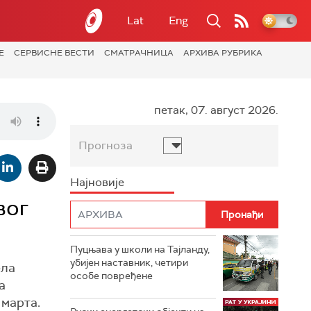
Lat
Eng
Е
СЕРВИСНЕ ВЕСТИ
СМАТРАЧНИЦА
АРХИВА РУБРИКА
петак, 07. август 2026.
Прогноза
Најновије
вог
Пуцњава у школи на Тајланду,
убијен наставник, четири
ела
особе повређене
а
 марта.