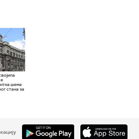
својила
се
антна шема
вог стана за
кацију