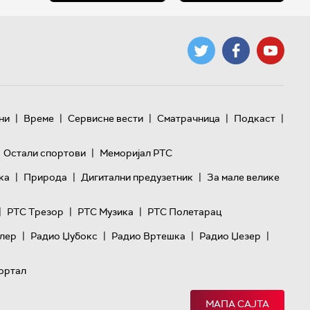
|
|
|
|
|
ни
Време
Сервисне вести
Сматрачница
Подкаст
|
Остали спортови
Меморијал РТС
|
|
|
ка
Природа
Дигитални предузетник
За мале велике
|
|
|
РТС Трезор
РТС Музика
РТС Полетарац
|
|
|
|
лер
Радио Џубокс
Радио Вртешка
Радио Џезер
ортал
МАПА САЈТА