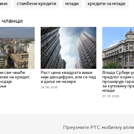
ине
стамбени кредити
млади
кредити за младе
 чланци
и све чешће
Раст цена квадрата више
Влада Србије у
нове на кредит,
није двоцифрен, али се пад
предлог којим 
родаје
и даље не назире
проширује гар
дња
за куповину пр
18. 06. 2026.
младе
07. 05. 2026.
Преузмите РТС мобилну апли