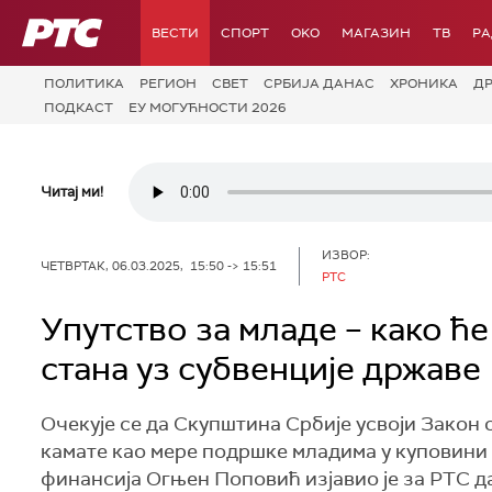
РТС
ВЕСТИ
СПОРТ
OKO
МАГАЗИН
ТВ
Р
ПОЛИТИКА
РЕГИОН
СВЕТ
СРБИЈА ДАНАС
ХРОНИКА
Д
ПОДКАСТ
ЕУ МОГУЋНОСТИ 2026
Читај ми!
ИЗВОР:
ЧЕТВРТАК, 06.03.2025, 15:50 -> 15:51
РТС
Упутство за младе – како ћ
стана уз субвенције државе
Очекује се да Скупштина Србије усвоји Закон
камате као мере подршке младима у куповини
финансија Огњен Поповић изјавио је за РТС да