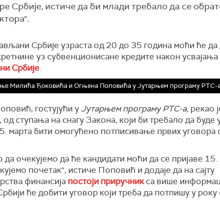
 Србије, истиче да би млади требало да се обрат
ктора".
вљани Србије узраста од 20 до 35 година моћи ће да
кретнине уз субвенционисане кредите након усвајања
ни Србије
.
ње Милића Ђоковића и Огњена Поповића у Јутарњем програму РТС-
оповић, гостујући у
Јутарњем програму РТС-а,
рекао ј
 од ступања на снагу Закона, који би требало да буде 
5. марта бити омогућено потписивање првих уговора 
да очекујемо да ће кандидати моћи да се пријаве 15. 
кујемо почетак", истиче Поповић и додаје да на сајту
рства финансија
постоји приручник
са више информаци
Србији ће добити уговор који треба да потпишу у року