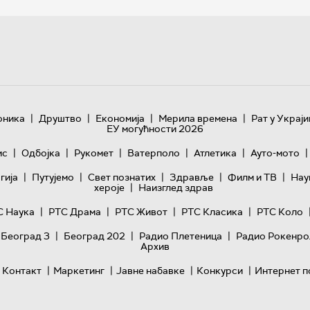
|
|
|
|
оника
Друштво
Економија
Мерила времена
Рат у Украји
ЕУ могућности 2026
|
|
|
|
|
|
ис
Одбојка
Рукомет
Ватерполо
Атлетика
Ауто-мото
|
|
|
|
|
гијa
Путујемо
Свет познатих
Здравље
Филм и ТВ
Нау
|
хероје
Наизглед здрав
|
|
|
|
С Наука
РТС Драма
РТС Живот
РТС Класика
РТС Коло
|
|
|
 Београд 3
Београд 202
Радио Плетеница
Радио Рокенро
Архив
|
|
|
|
Контакт
Маркетинг
Јавне набавке
Конкурси
Интернет п