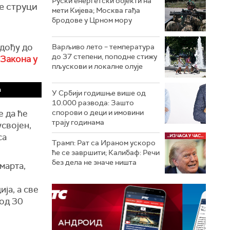
Руски енергетски објекти на
е струци
мети Кијева; Москва гађа
бродове у Црном мору
 дођу до
Варљиво лето – температура
до 37 степени, поподне стижу
Закона у
пљускови и локалне олује
а
У Србији годишње више од
10.000 развода: Зашто
е да ће
спорови о деци и имовини
трају годинама
усвојен,
са
Трамп: Рат са Ираном ускоро
ће се завршити; Калибаф: Речи
без дела не значе ништа
марта,
ја, а све
 од 30