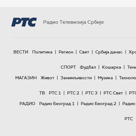
Радио Телевизија Србије
|
|
|
|
ВЕСТИ
Политика
Регион
Свет
Србија данас
Хр
|
|
СПОРТ
Фудбал
Кошарка
Тен
|
|
|
МАГАЗИН
Живот
Занимљивости
Музика
Техноло
|
|
|
|
ТВ
РТС 1
РТС 2
РТС 3
РТС Свет
РТ
|
|
РАДИО
Радио Београд 1
Радио Београд 2
Радио
РТС