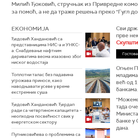
Милић Ђоковић, стручњак из Привредне коморе
за помоћ, а не да траже решења преко "Гугл до
ЕКОНОМИЈА
Сви држа
прве не
Ђедовић Хандановић са
Скупшти
представницима НИС-а и УНКС-
а: Снабдевање нафтним
Гостова
дериватима веома изазовно због
ниског водостаја
Огњен П
Топлотни талас без падавина
младима,
угрожава приносе, како
већ од 1
наводњавати усеве у време
банкама.
екстремних суша
"Можемо 
Ђедовић Хандановић: Ђердап
тада оче
ради са четвртином капацитета –
Министа
неопходна посвећност свих у
банке у 
енергетском сектору
дана.
Путниковићева о проблемима са