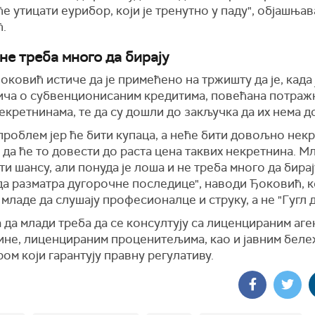
ће утицати еурибор, који је тренутно у паду", објашњав
.
не треба много да бирају
ковић истиче да је примећено на тржишту да је, када
рича о субвенционисаним кредитима, повећана потраж
кретнинама, те да су дошли до закључка да их нема 
роблем јер ће бити купаца, а неће бити довољно некр
 да ће то довести до раста цена таквих некретнина. М
ти шансу, али понуда је лоша и не треба много да бирај
да разматра дугорочне последице", наводи Ђоковић, к
 младе да слушају професионалце и струку, а не "Гугл 
да млади треба да се консултују са лиценцираним аге
ине, лиценцираним проценитељима, као и јавним бел
ром који гарантују правну регулативу.