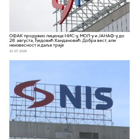
ОФАК продужио лиценце НИС-у, МОЛ-у и ЈАНАФ-у до
28. августа, Ђедовић Хандановић: Добра вест, али
неизвесност и даље траје
31. 07. 2026.