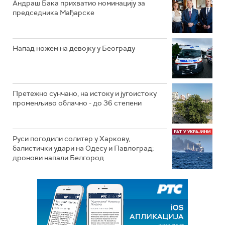
Андраш Бака прихватио номинацију за
председника Мађарске
Напад ножем на девојку у Београду
Претежно сунчано, на истоку и југоистоку
променљиво облачно - до 36 степени
Руси погодили солитер у Харкову,
балистички удари на Одесу и Павлоград;
дронови напали Белгород