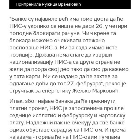
Припремила Ружица Врањковић
"Банке су најавиле већ има томе доста да ће
НИС-у уколико се ништа не деси 26. у четири
поподне блокирати рачуне. Чим крене та
блокада можемо очекивати отежано
пословање НИС-а. Ми за сада имамо исте
позиције. Држава нема снаге да изврши
национализацију НИС-а са друге стране не
жели да прода свој део тако да смо да кажемо
у пата карти. Ми се надамо да ће захтев за
одлагање доћи до тог 27. фебруара", рекао је
стручњак за енергетику Жељко Марковић.
Ипак, због најаве банака да ће прекинути
платни промет, НИС је запосленима прошле
седмице исплатио и фебруарску и мартовску
плату. Надлежни пак не очекују да све банке
одмах обуставе сарадњу са НИС-ом. И према
најавама - горива ће на НИС-овим пумпама