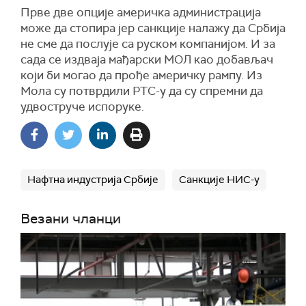
Прве две опције америчка администрација
може да стопира јер санкције налажу да Србија
не сме да послује са руском компанијом. И за
сада се издваја мађарски МОЛ као добављач
који би могао да прође америчку рампу. Из
Мола су потврдили РТС-у да су спремни да
удвоструче испоруке.
Нафтна индустрија Србије
Санкције НИС-у
Везани чланци