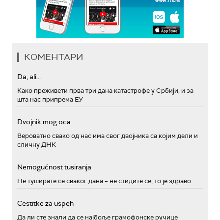
КОМЕНТАРИ
Da, ali...
Како преживети прва три дана катастрофе у Србији, и за
шта нас припрема ЕУ
Dvojnik mog oca
Вероватно свако од нас има свог двојника са којим дели и
сличну ДНК
Nemogućnost tusiranja
Не туширате се сваког дана – не стидите се, то је здраво
Cestitke za uspeh
Да ли сте знали да се најбоље грамофонске ручице