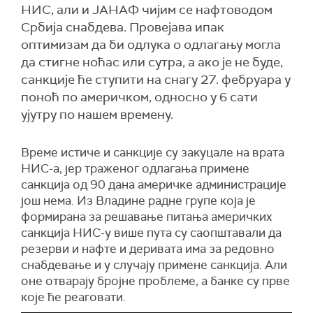
НИС, али и ЈАНАФ чијим се нафтоводом
Србија снабдева. Провејава ипак
оптимизам да би одлука о одлагању могла
да стигне ноћас или сутра, а ако је не буде,
санкције ће ступити на снагу 27. фебруара у
поноћ по америчком, односно у 6 сати
ујутру по нашем времену.
Време истиче и санкције су закуцале на врата
НИС-а, јер траженог одлагања примене
санкција од 90 дана америчке администрације
још нема. Из Владине радне групе која је
формирана за решавање питања америчких
санкција НИС-у више пута су саопштавали да
резерви и нафте и деривата има за редовно
снабдевање и у случају примене санкција. Али
оне отварају бројне проблеме, а банке су прве
које ће реаговати.