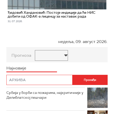
Ђедовић Хандановић: Постоје индиције да ће НИС
добити од ОФАК-а лиценцу за наставак рада
31. 07. 2026.
недеља, 09. август 2026.
Прогноза
Најновије
Србија у борби са пожарима, најкритичније у
Делиблатској пешчари