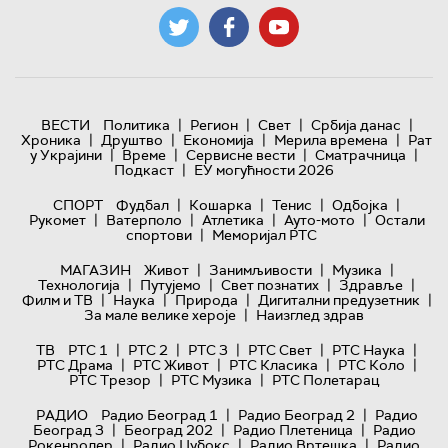
|
|
|
|
ВЕСТИ
Политика
Регион
Свет
Србија данас
|
|
|
|
Хроника
Друштво
Економија
Мерила времена
Рат
|
|
|
|
у Украјини
Време
Сервисне вести
Сматрачница
|
Подкаст
ЕУ могућности 2026
|
|
|
|
СПОРТ
Фудбал
Кошарка
Тенис
Одбојка
|
|
|
|
Рукомет
Ватерполо
Атлетика
Ауто-мото
Остали
|
спортови
Меморијал РТС
|
|
|
МАГАЗИН
Живот
Занимљивости
Музика
|
|
|
|
Технологијa
Путујемо
Свет познатих
Здравље
|
|
|
|
Филм и ТВ
Наука
Природа
Дигитални предузетник
|
За мале велике хероје
Наизглед здрав
|
|
|
|
|
ТВ
РТС 1
РТС 2
РТС 3
РТС Свет
РТС Наука
|
|
|
|
РТС Драма
РТС Живот
РТС Класика
РТС Коло
|
|
РТС Трезор
РТС Музика
РТС Полетарац
|
|
РАДИО
Радио Београд 1
Радио Београд 2
Радио
|
|
|
Београд 3
Београд 202
Радио Плетеница
Радио
|
|
|
Рокенролер
Радио Џубокс
Радио Вртешка
Радио