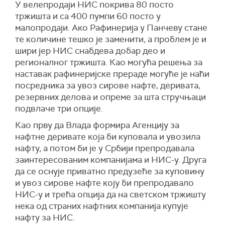
У велепродаји НИС покрива 80 посто
тржишта и са 400 пумпи 60 посто у
малопродаји. Ако Рафинерија у Панчеву стане
те количине тешко је заменити, а проблем је и
шири јер НИС снабдева добар део и
регионалног тржишта. Као могућа решења за
наставак рафинеријске прераде могуће је наћи
посредника за увоз сирове нафте, деривата,
резервних делова и опреме за шта стручњаци
подвлаче три опције.
Као прву да Влада формира Агенцију за
нафтне деривате која би куповала и увозила
нафту, а потом би је у Србији препродавала
заинтересованим компанијама и НИС-у. Друга
да се оснује приватно предузеће за куповину
и увоз сирове нафте коју би препродавало
НИС-у и трећа опција да на светском тржишту
нека од страних нафтних компанија купује
нафту за НИС.