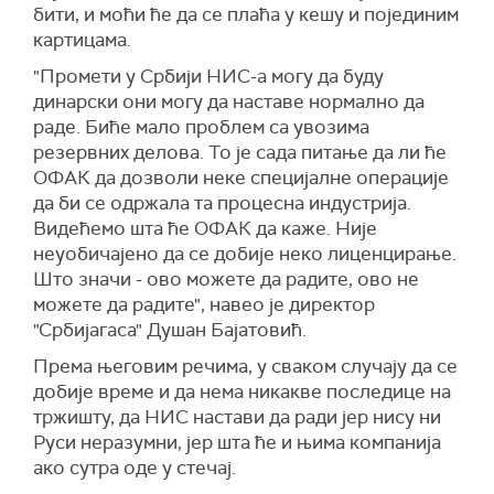
бити, и моћи ће да се плаћа у кешу и појединим
картицама.
"Промети у Србији НИС-а могу да буду
динарски они могу да наставе нормално да
раде. Биће мало проблем са увозима
резервних делова. То је сада питање да ли ће
ОФАК да дозволи неке специјалне операције
да би се одржала та процесна индустрија.
Видећемо шта ће ОФАК да каже. Није
неуобичајено да се добије неко лиценцирање.
Што значи - ово можете да радите, ово не
можете да радите", навео је директор
"Србијагаса" Душан Бајатовић.
Према његовим речима, у сваком случају да се
добије време и да нема никакве последице на
тржишту, да НИС настави да ради јер нису ни
Руси неразумни, јер шта ће и њима компанија
ако сутра оде у стечај.