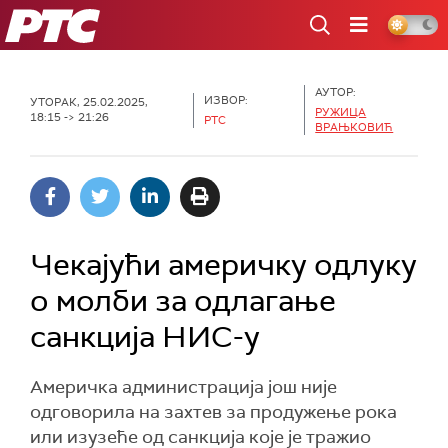
РТС
АУТОР:
ИЗВОР:
УТОРАК, 25.02.2025,
РУЖИЦА
18:15 -> 21:26
РТС
ВРАЊКОВИЋ
Чекајући америчку одлуку
о молби за одлагање
санкција НИС-у
Америчка администрација још није
одговорила на захтев за продужење рока
или изузеће од санкција које је тражио