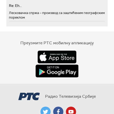
Re: Eh...
Лесковачка спржа – производ са заштићеним географским
пореклом
Преузмите РТС мобилну апликацију
Радио Телевизија Србије