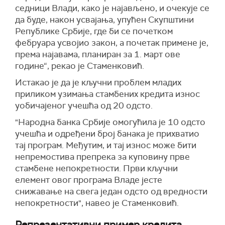
седници Влади, како је најављено, и очекује се
да буде, након усвајања, упућен Скупштини
Републике Србије, где би се почетком
фебруара усвојио закон, а почетак примене је,
према најавама, планиран за 1. март ове
године“, рекао је Стаменковић.
Истакао је да је кључни проблем младих
приликом узимања стамбених кредита износ
уобичајеног учешћа од 20 одсто.
"Народна банка Србије омогућила је 10 одсто
учешћа и одређени број банака је прихватио
тај програм. Међутим, и тај износ може бити
непремостива препрека за куповину прве
стамбене непокретности. Први кључни
елемент овог програма Владе јесте
снижавање на свега један одсто од вредности
непокретности", навео је Стаменковић.
Репрезентативни пример кредита