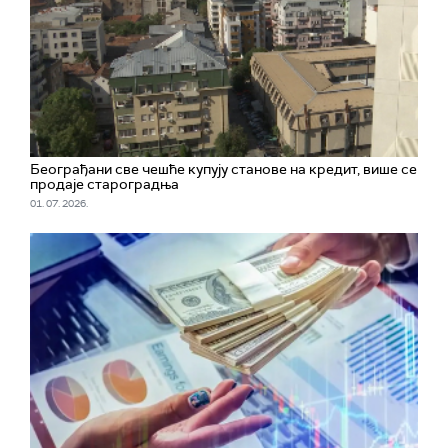
Београђани све чешће купују станове на кредит, више се
продаје староградња
01. 07. 2026.