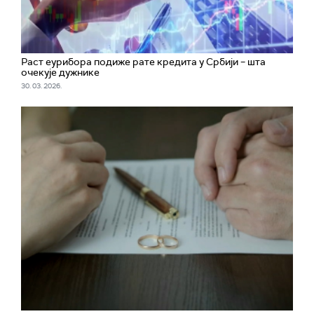
Раст еурибора подиже рате кредита у Србији – шта
очекује дужнике
30. 03. 2026.