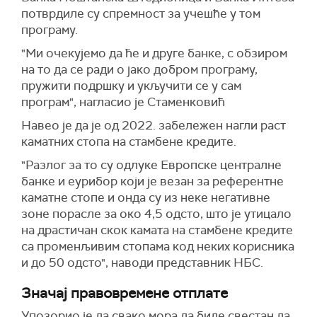
потврдиле су спремност за учешће у том
програму.
"Ми очекујемо да ће и друге банке, с обзиром
на то да се ради о јако добром програму,
пружити подршку и укључити се у сам
програм", нагласио је Стаменковић
Навео је да је од 2022. забележен нагли раст
каматних стопа на стамбене кредите.
"Разлог за то су одлуке Европске централне
банке и еурибор који је везан за референтне
каматне стопе и онда су из неке негативне
зоне порасле за око 4,5 одсто, што је утицало
на драстичан скок камата на стамбене кредите
са променљивим стопама код неких корисника
и до 50 одсто", наводи представник НБС.
Значај правовремене отплате
Упозорио је да свако мора да биде свестан да,