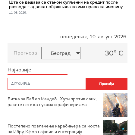
Шта се дешава са станом купљеним на кредит после
развода – адвокат објашњава ко има право на имовину
11. 03. 2026.
понедељак, 10. август 2026.
30° C
Прогноза
Најновије
Битка за Баб ел Мандеб - Хути против свих,
ракете лете ка лукама и рафинеријама
Постепено повлачење карабињера са моста
на Ибру, Кфор најавио и интеграцију