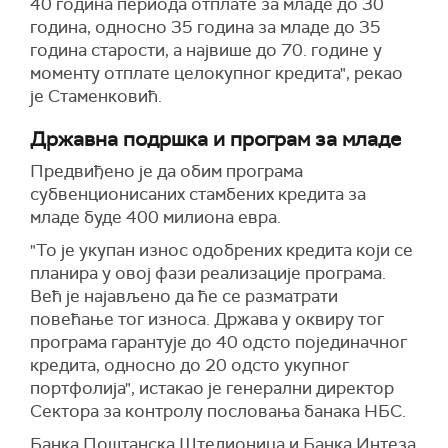
40 година периода отплате за младе до 30
година, односно 35 година за младе до 35
година старости, а највише до 70. године у
моменту отплате целокупног кредита", рекао
је Стаменковић.
Државна подршка и програм за младе
Предвиђено је да обим програма
субвенционисаних стамбених кредита за
младе буде 400 милиона евра.
"То је укупан износ одобрених кредита који се
планира у овој фази реализације програма.
Већ је најављено да ће се разматрати
повећање тог износа. Држава у оквиру тог
програма гарантује до 40 одсто појединачног
кредита, односно до 20 одсто укупног
портфолија", истакао је генерални директор
Сектора за контролу пословања банака НБС.
Банка Поштанска Штедионица и Банка Интеза