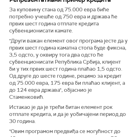
За куповину стана од 75.000 евра биће
потребно учешће од 750 евра и држава ће
првих шест година отплате кредита
субвенционисати камате.
"Други важан елемент овог програма јесте да у
првих шест година каматна стопа буде фиксна,
3,5 одсто, у оквиру тога два одсто ће
субвенционисати Република Србија, клијент
би у тих првих шест година плаћао 1,5 одсто.
Од друге до шесте године, рецимо за кредит
од 75.000 евра, 175 евра би плаћао клијент, а
до 124 евра држава", објаснио је
Стаменковић.
Истакао је да је трећи битан елемент рок
отплате кредита, и да је уобичајени период до
30 година.
"Овим програмом предвиђа се могућност до