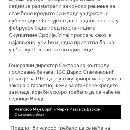
седмице разматрати законско решење за
стамбене кредите за младе уз државне
субвенције. Очекује се да предлог закона у
фебруару буде пред посланицима
Скупштине Србије. У тај програм, како је
најављено, ући ће и једна приватна банка,
уз банку Поштанске штедионице.
Генерални директор Сектора за контролу
пословања банака НБС Дарко Стаменковић
рекао је за РТС да је у току припрема предлога
закона о гарантној шеми за стамбене кредите
за младе, који би ускоро требало да се нађе на
седници Владе.
Разговор Маје Бојић и Марка Иваса са Дарком
Стаменковићем
"Предлог би ускоро требало да се нађе на