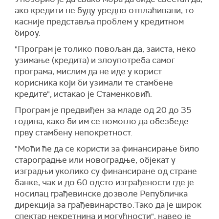
ако кредити не буду уредно отплаћивани, то
касније представља проблем у кредитном
бироу.
"Програм је толико повољан да, заиста, неко
узимање (кредита) и злоупотреба самог
програма, мислим да не иде у корист
корисника који би узимали те стамбене
кредите", истакао је Стаменковић.
Програм је предвиђен за младе од 20 до 35
година, како би им се помогло да обезбеде
прву стамбену непокретност.
"Моћи ће да се користи за финансирање било
староградње или новоградње, објекат у
изградњи уколико су финансиране од стране
банке, чак и до 60 одсто изграђености где је
носилац грађевинске дозволе Републичка
дирекција за грађевинарство.Тако да је широк
спектар некретнина и могућности", навео је