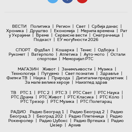
|
|
|
|
ВЕСТИ
Политика
Регион
Свет
Србија данас
|
|
|
|
Хроника
Друштво
Економија
Мерила времена
Рат
|
|
|
|
у Украјини
Време
Сервисне вести
Сматрачница
|
Подкаст
ЕУ могућности 2026
|
|
|
|
СПОРТ
Фудбал
Кошарка
Тенис
Одбојка
|
|
|
|
Рукомет
Ватерполо
Атлетика
Ауто-мото
Остали
|
спортови
Меморијал РТС
|
|
|
МАГАЗИН
Живот
Занимљивости
Музика
|
|
|
|
Технологијa
Путујемо
Свет познатих
Здравље
|
|
|
|
Филм и ТВ
Наука
Природа
Дигитални предузетник
|
За мале велике хероје
Наизглед здрав
|
|
|
|
|
ТВ
РТС 1
РТС 2
РТС 3
РТС Свет
РТС Наука
|
|
|
|
РТС Драма
РТС Живот
РТС Класика
РТС Коло
|
|
РТС Трезор
РТС Музика
РТС Полетарац
|
|
РАДИО
Радио Београд 1
Радио Београд 2
Радио
|
|
|
Београд 3
Београд 202
Радио Плетеница
Радио
|
|
|
Рокенролер
Радио Џубокс
Радио Вртешка
Радио
|
Џезер
Архив