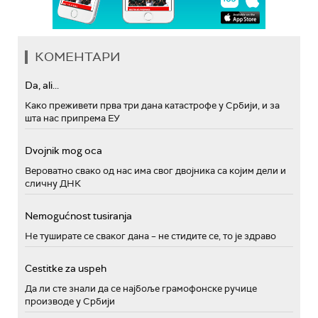
КОМЕНТАРИ
Da, ali...
Како преживети прва три дана катастрофе у Србији, и за
шта нас припрема ЕУ
Dvojnik mog oca
Вероватно свако од нас има свог двојника са којим дели и
сличну ДНК
Nemogućnost tusiranja
Не туширате се сваког дана – не стидите се, то је здраво
Cestitke za uspeh
Да ли сте знали да се најбоље грамофонске ручице
производе у Србији