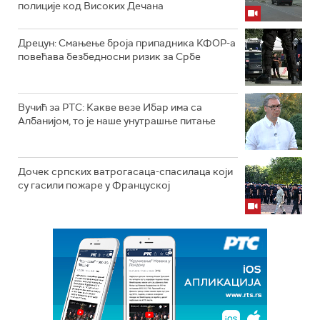
полиције код Високих Дечана
Дрецун: Смањење броја припадника КФОР-а
повећава безбедносни ризик за Србе
Вучић за РТС: Какве везе Ибар има са
Албанијом, то је наше унутрашње питање
Дочек српских ватрогасаца-спасилаца који
су гасили пожаре у Француској