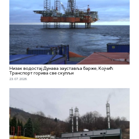
Низак водостај Дунава зауставља барже; Којчић:
Tранспорт горива све скупљи
23. 07. 2026.