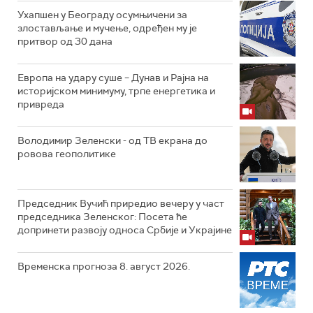
Ухапшен у Београду осумњичени за
злостављање и мучење, одређен му је
притвор од 30 дана
Европа на удару суше – Дунав и Рајна на
историјском минимуму, трпе енергетика и
привреда
Володимир Зеленски - од ТВ екрана до
ровова геополитике
Председник Вучић приредио вечеру у част
председника Зеленског: Посета ће
допринети развоју односа Србије и Украјине
Временска прогноза 8. август 2026.