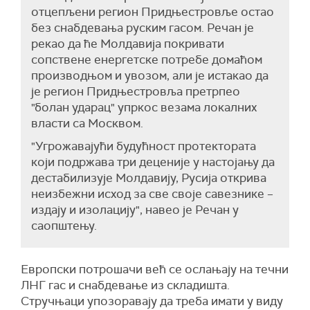
отцепљени регион Придњестровље остао
без снабдевања руским гасом. Речан је
рекао да ће Молдавија покривати
сопствене енергетске потребе домаћом
производњом и увозом, али је истакао да
је регион Придњестровља претрпео
"болан ударац" упркос везама локалних
власти са Москвом.
"Угрожавајући будућност протектората
који подржава три деценије у настојању да
дестабилизује Молдавију, Русија открива
неизбежни исход за све своје савезнике –
издају и изолацију", навео је Речан у
саопштењу.
Европски потрошачи већ се ослањају на течни
ЛНГ гас и снабдевање из складишта.
Стручњаци упозоравају да треба имати у виду