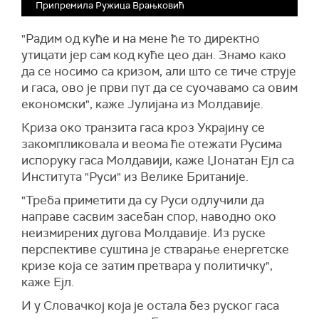
Припремила Ружица Врањковић
"Радим од куће и на мене ће то директно
утицати јер сам код куће цео дан. Знамо како
да се носимо са кризом, али што се тиче струје
и гаса, ово је први пут да се суочавамо са овим
економски", каже Јулијана из Молдавије.
Криза око транзита гаса кроз Украјину се
закомпликовала и веома ће отежати Русима
испоруку гаса Молдавији, каже Џонатан Ејл са
Института "Руси" из Велике Британије.
"Треба приметити да су Руси одлучили да
направе сасвим засебан спор, наводно око
неизмирених дугова Молдавије. Из руске
перспективе суштина је стварање енергетске
кризе која се затим претвара у политичку",
каже Ејл.
И у Словачкој која је остала без руског гаса