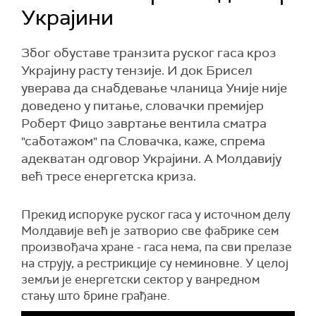
Украјини
Због обуставе транзита руског гаса кроз
Украјину расту тензије. И док Брисел
уверава да снабдевање чланица Уније није
доведено у питање, словачки премијер
Роберт Фицо завртање вентила сматра
"саботажом" па Словачка, каже, спрема
адекватан одговор Украјини. А Молдавију
већ тресе енергетска криза.
Прекид испоруке руског гаса у источном делу
Молдавије већ је затворио све фабрике сем
произвођача хране - гаса нема, па сви прелазе
на струју, а рестрикције су неминовне. У целој
земљи је енергетски сектор у ванредном
стању што брине грађане.