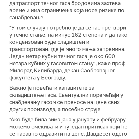
да траспорт течног гаса бродовима захтева
време и има ограничења која носе ризике по
санабдевање.
"У том случају потребно је да се гас претвори
у течно стање, на минус 162 степена и да тако
кондензован буде сладиштен и
транспортован. где је много мања запремина.
Један метар кубни течног гаса је око 600
метара кубних у гасовитом стању", каже проф.
Милорад Килибарда, декан Саобраћајног
факултета у Београду.
Важно је повећати капацитете за
складиштење гаса. Евентуални поремећаји у
снабдевању гасом се преносе на цене свих
других производа, а посебно струје.
"Ако буде била зима јача у јануару и фебруару
можемо очекивати и ту један притисак који ће
се наравно одразити на цене. Давдесет одсто