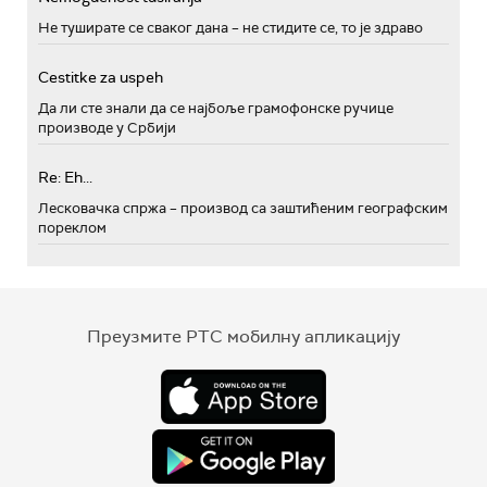
Не туширате се сваког дана – не стидите се, то је здраво
Cestitke za uspeh
Да ли сте знали да се најбоље грамофонске ручице
производе у Србији
Re: Eh...
Лесковачка спржа – производ са заштићеним географским
пореклом
Преузмите РТС мобилну апликацију