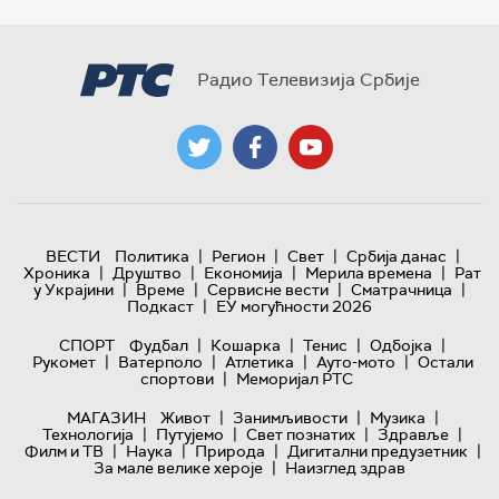
Радио Телевизија Србије
|
|
|
|
ВЕСТИ
Политика
Регион
Свет
Србија данас
|
|
|
|
Хроника
Друштво
Економија
Мерила времена
Рат
|
|
|
|
у Украјини
Време
Сервисне вести
Сматрачница
|
Подкаст
ЕУ могућности 2026
|
|
|
|
СПОРТ
Фудбал
Кошарка
Тенис
Одбојка
|
|
|
|
Рукомет
Ватерполо
Атлетика
Ауто-мото
Остали
|
спортови
Меморијал РТС
|
|
|
МАГАЗИН
Живот
Занимљивости
Музика
|
|
|
|
Технологијa
Путујемо
Свет познатих
Здравље
|
|
|
|
Филм и ТВ
Наука
Природа
Дигитални предузетник
|
За мале велике хероје
Наизглед здрав