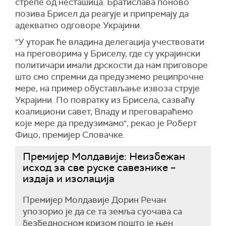
стрепе од несташица. Братислава поново
позива Брисел да реагује и припремају да
адекватно одговоре Украјини.
"У уторак ће владина делегација учествовати
на преговорима у Бриселу, где су украјински
политичари имали дрскости да нам приговоре
што смо спремни да предузмемо реципрочне
мере, на пример обустављање извоза струје
Украјини. По повратку из Брисела, сазваћу
коалициони савет, Владу и преговараћемо
које мере да предузимамо", рекао је Роберт
Фицо, премијер Словачке.
Премијер Молдавије: Неизбежан
исход за све руске савезнике –
издаја и изолација
Премијер Молдавије Дорин Речан
упозорио је да се та земља суочава са
безбедносном кризом пошто је њен