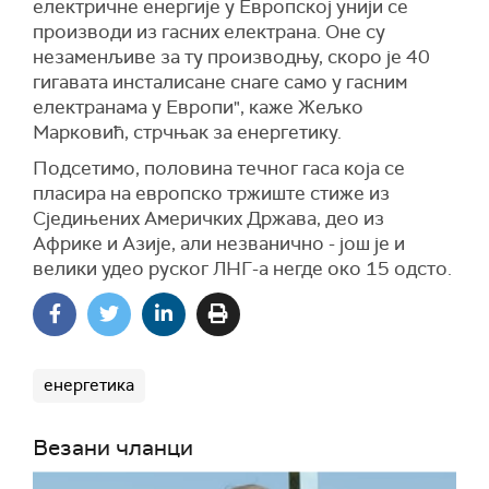
електричне енергије у Европској унији се
производи из гасних електрана. Оне су
незаменљиве за ту производњу, скоро је 40
гигавата инсталисане снаге само у гасним
електранама у Европи", каже Жељко
Марковић, стрчњак за енергетику.
Подсетимо, половина течног гаса која се
пласира на европско тржиште стиже из
Сједињених Америчких Држава, део из
Африке и Азије, али незванично - још је и
велики удео руског ЛНГ-а негде око 15 одсто.
енергетика
Везани чланци