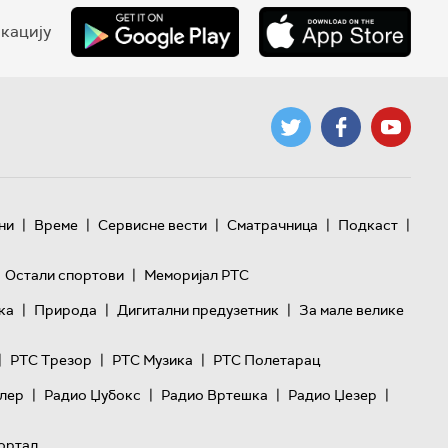
кацију
|
|
|
|
|
ни
Време
Сервисне вести
Сматрачница
Подкаст
|
Остали спортови
Меморијал РТС
|
|
|
ка
Природа
Дигитални предузетник
За мале велике
|
|
|
РТС Трезор
РТС Музика
РТС Полетарац
|
|
|
|
лер
Радио Џубокс
Радио Вртешка
Радио Џезер
ортал