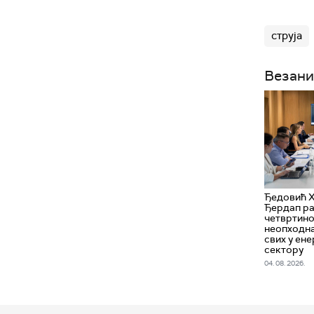
струја
Везани
Ђедовић 
Ђердап ра
четвртино
неопходн
свих у ен
сектору
04. 08. 2026.