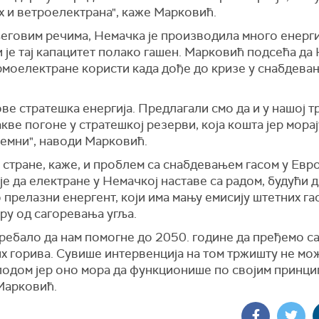
х и ветроелектрана", каже Марковић.
еговим речима, Немачка је производила много енерги
и је тај капацитет полако гашен. Марковић подсећа да
рмоелектране користи када дође до кризе у снабдева
ове стратешка енергија. Предлагали смо да и у нашој т
кве погоне у стратешкој резерви, која кошта јер морај
ремни", наводи Марковић.
 стране, каже, и проблем са снабдевањем гасом у Евр
је да електране у Немачкој наставе са радом, будући д
 прелазни енергент, који има мању емисију штетних га
ру од сагоревања угља.
требало да нам помогне до 2050. године да пређемо с
х горива. Сувише интервенција на том тржишту не мо
лодом јер оно мора да функционише по својим принци
 Марковић.