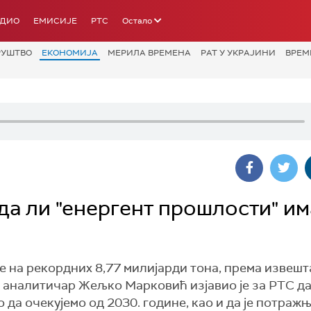
АДИО
ЕМИСИЈЕ
РТС
Остало
РУШТВО
ЕКОНОМИЈА
МЕРИЛА ВРЕМЕНА
РАТ У УКРАЈИНИ
ВРЕМ
да ли "енергент прошлости" им
е на рекордних 8,77 милијарди тона, према извешт
и аналитичар Жељко Марковић изјавио је за РТС д
да очекујемо од 2030. године, као и да је потражњ