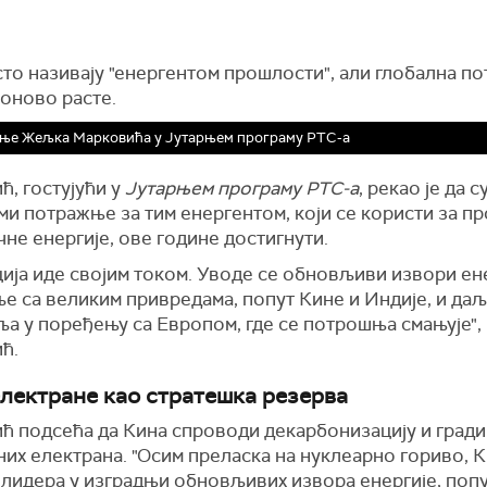
сто називају "енергентом прошлости", али глобална п
поново расте.
ање Жељка Марковића у Јутарњем програму РТС-а
, гостујући у
Јутарњем програму РТС-а
, рекао је да с
ми потражње за тим енергентом, који се користи за п
не енергије, ове године достигнути.
ија иде својим током. Уводе се обновљиви извори ене
е са великим привредама, попут Кине и Индије, и да
ља у поређењу са Европом, где се потрошња смањује",
ћ.
лектране као стратешка резерва
ћ подсећа да Кина спроводи декарбонизацију и гради
их електрана. "Осим преласка на нуклеарно гориво, К
 лидера у изградњи обновљивих извора енергије, поп