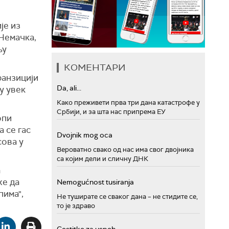
је из
 Немачка,
њу
КОМЕНТАРИ
ранзицији
Da, ali...
у увек
Како преживети прва три дана катастрофе у
Србији, и за шта нас припрема ЕУ
опи
а се гас
Dvojnik mog oca
сова у
Вероватно свако од нас има свог двојника
са којим дели и сличну ДНК
а
же да
Nemogućnost tusiranja
пима",
Не туширате се сваког дана – не стидите се,
то је здраво