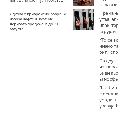
понашамо као пијани богаташ
соларни
Према њ
Одлука о привременој забрани
угља, ал
извоза нафте и нафтних
деривата продужена до 31.
ипак, те
августа
струјом.
"То се з
имамо та
бити сп
Са друге
изазвао 
види као
атмосфе
"Гас би 
фосилни
уроди п
указује