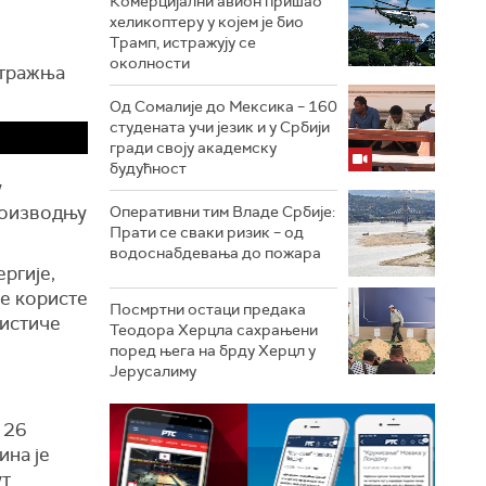
Комерцијални авион пришао
хеликоптеру у којем је био
Трамп, истражују се
околности
отражња
Од Сомалије до Мексика – 160
студената учи језик и у Србији
гради своју академску
будућност
у
роизводњу
Оперативни тим Владе Србије:
Прати се сваки ризик – од
водоснабдевања до пожара
ргије,
ље користе
Посмртни остаци предака
 истиче
Теодора Херцла сахрањени
поред њега на брду Херцл у
Јерусалиму
 26
ина је
ут