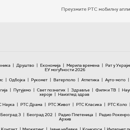
Преузмите РТС мобилну апли
|
|
|
|
оника
Друштво
Економија
Мерила времена
Рат у Украји
ЕУ могућности 2026
|
|
|
|
|
|
ис
Одбојка
Рукомет
Ватерполо
Атлетика
Ауто-мото
|
|
|
|
|
гијa
Путујемо
Свет познатих
Здравље
Филм и ТВ
Нау
|
хероје
Наизглед здрав
|
|
|
|
С Наука
РТС Драма
РТС Живот
РТС Класика
РТС Коло
|
|
|
 Београд 3
Београд 202
Радио Плетеница
Радио Рокенро
Архив
|
|
|
|
Контакт
Маркетинг
Јавне набавке
Конкурси
Интернет п