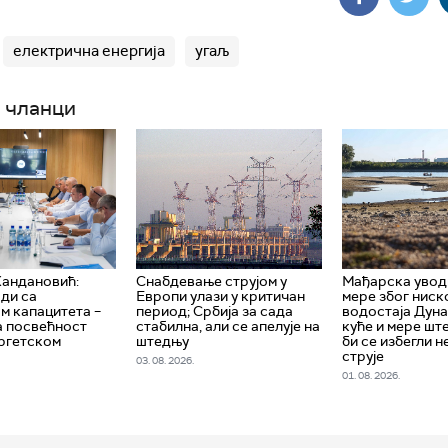
електрична енергија
угаљ
 чланци
Хандановић:
Снабдевање струјом у
Мађарска увод
ди са
Европи улази у критичан
мере због ниск
м капацитета –
период; Србија за сада
водостаја Дуна
а посвећност
стабилна, али се апелује на
куће и мере шт
ергетском
штедњу
би се избегли 
струје
03. 08. 2026.
01. 08. 2026.