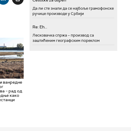
Cestitke za uspeh
Да ли сте знали да се најбоље грамофонске
ручице производе у Србији
Re: Eh...
Лесковачка спржа – производ са
заштићеним географским пореклом
и ванредне
ог
ва – рад од
едње како
нестанци