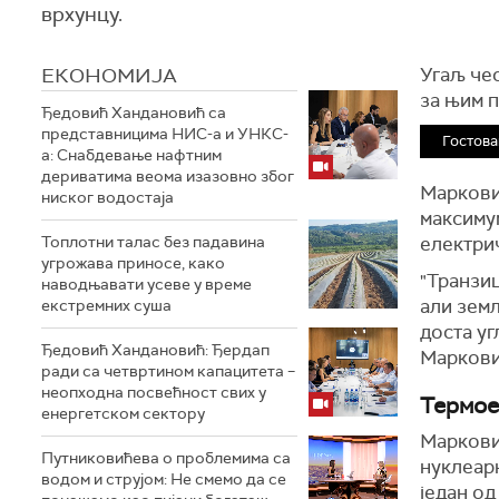
врхунцу.
ЕКОНОМИЈА
Угаљ че
за њим 
Ђедовић Хандановић са
представницима НИС-а и УНКС-
Гостов
а: Снабдевање нафтним
дериватима веома изазовно због
Марковић
ниског водостаја
максиму
Топлотни талас без падавина
електрич
угрожава приносе, како
"Транзиц
наводњавати усеве у време
али земљ
екстремних суша
доста уг
Ђедовић Хандановић: Ђердап
Маркови
ради са четвртином капацитета –
неопходна посвећност свих у
Термое
енергетском сектору
Маркови
Путниковићева о проблемима са
нуклеарн
водом и струјом: Не смемо да се
један од