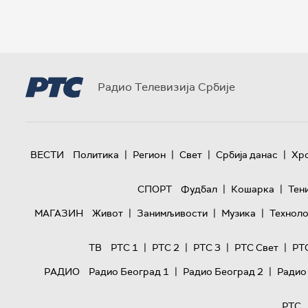
Радио Телевизија Србије
|
|
|
|
ВЕСТИ
Политика
Регион
Свет
Србија данас
Хр
|
|
СПОРТ
Фудбал
Кошарка
Тен
|
|
|
МАГАЗИН
Живот
Занимљивости
Музика
Техноло
|
|
|
|
ТВ
РТС 1
РТС 2
РТС 3
РТС Свет
РТ
|
|
РАДИО
Радио Београд 1
Радио Београд 2
Радио
РТС