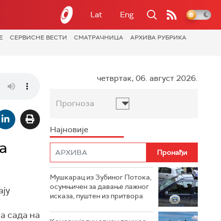
Lat
Eng
Е
СЕРВИСНЕ ВЕСТИ
СМАТРАЧНИЦА
АРХИВА РУБРИКА
четвртак, 06. август 2026.
Прогноза
Најновије
а
Мушкарац из Зубиног Потока,
осумњичен за давање лажног
ају
исказа, пуштен из притвора
а
а сада на