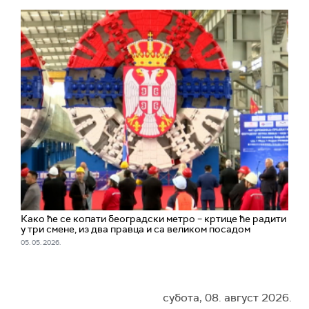
Како ће се копати београдски метро – кртице ће радити
у три смене, из два правца и са великом посадом
05. 05. 2026.
субота, 08. август 2026.