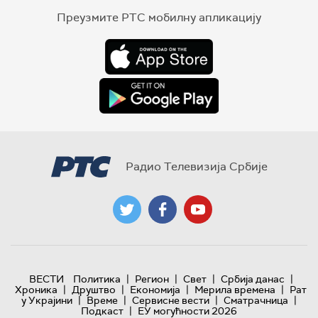
Преузмите РТС мобилну апликацију
Радио Телевизија Србије
|
|
|
|
ВЕСТИ
Политика
Регион
Свет
Србија данас
|
|
|
|
Хроника
Друштво
Економија
Мерила времена
Рат
|
|
|
|
у Украјини
Време
Сервисне вести
Сматрачница
|
Подкаст
ЕУ могућности 2026