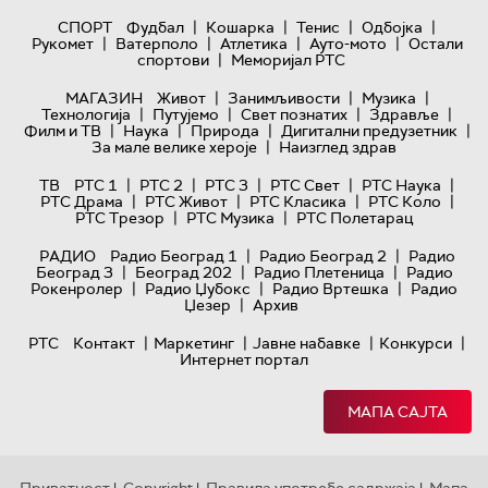
|
|
|
|
СПОРТ
Фудбал
Кошарка
Тенис
Одбојка
|
|
|
|
Рукомет
Ватерполо
Атлетика
Ауто-мото
Остали
|
спортови
Меморијал РТС
|
|
|
МАГАЗИН
Живот
Занимљивости
Музика
|
|
|
|
Технологијa
Путујемо
Свет познатих
Здравље
|
|
|
|
Филм и ТВ
Наука
Природа
Дигитални предузетник
|
За мале велике хероје
Наизглед здрав
|
|
|
|
|
ТВ
РТС 1
РТС 2
РТС 3
РТС Свет
РТС Наука
|
|
|
|
РТС Драма
РТС Живот
РТС Класика
РТС Коло
|
|
РТС Трезор
РТС Музика
РТС Полетарац
|
|
РАДИО
Радио Београд 1
Радио Београд 2
Радио
|
|
|
Београд 3
Београд 202
Радио Плетеница
Радио
|
|
|
Рокенролер
Радио Џубокс
Радио Вртешка
Радио
|
Џезер
Архив
|
|
|
|
РТС
Контакт
Маркетинг
Јавне набавке
Конкурси
Интернет портал
МАПА САЈТА
Приватност
Copyright
Правила употребе садржаја
Мапа