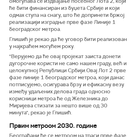
омогућава се издвајање посебног Лота 2, који
ће бити финансиран из буџета Србије и који
одмах ступа на снагу, што ће допринети бржој
реализацији изградње прве фазе Линије 1
београдског метроа.
Глишић је рекао да ће уговор бити реализован
у најкраћем могућем року.
"Верујемо да ће овај пројекат заиста донети
дугорочне користи не само нашем граду, већ и
целокупној Републици Србији.Овај Лот 2 прве
фазе линије 1 београдског метроа, који данас
потписујемо, осигурава брзу и ефикасну везу
између удаљених делова града односно
корисници метроа ће од Железника до
Миријева стизати за нешто више од 30
минута", рекао је Глишић.
П
рвим метроом 2030. године
Београђани ће се метроом на траси прве фазе