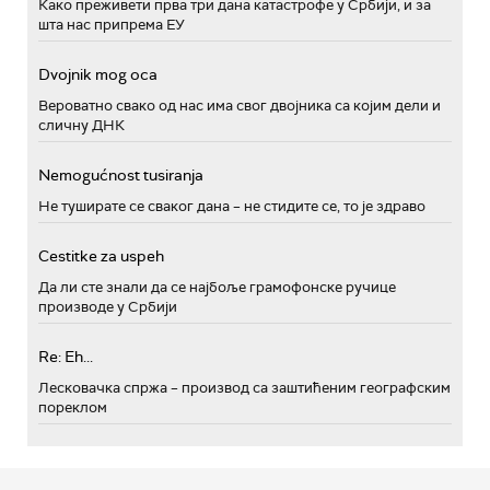
Како преживети прва три дана катастрофе у Србији, и за
шта нас припрема ЕУ
Dvojnik mog oca
Вероватно свако од нас има свог двојника са којим дели и
сличну ДНК
Nemogućnost tusiranja
Не туширате се сваког дана – не стидите се, то је здраво
Cestitke za uspeh
Да ли сте знали да се најбоље грамофонске ручице
производе у Србији
Re: Eh...
Лесковачка спржа – производ са заштићеним географским
пореклом