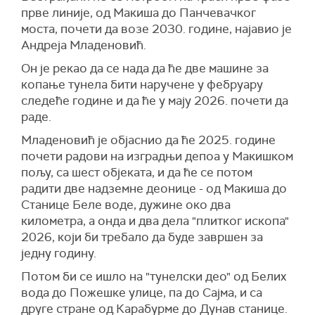
прве линије, од Макиша до Панчевачког
моста, почети да возе 2030. године, најавио је
Андреја Младеновић.
Он је рекао да се нада да ће две машине за
копање тунела бити наручене у фебруару
следеће године и да ће у мају 2026. почети да
раде.
Младеновић је објаснио да ће 2025. године
почети радови на изградњи депоа у Макишком
пољу, са шест објеката, и да ће се потом
радити две надземне деонице - од Макиша до
Станице Беле воде, дужине око два
километра, а онда и два дела "плитког ископа"
2026, који би требало да буде завршен за
једну годину.
Потом би се ишло на "тунелски део" од Белих
вода до Пожешке улице, па до Сајма, и са
друге стране од Карабурме до Дунав станице.