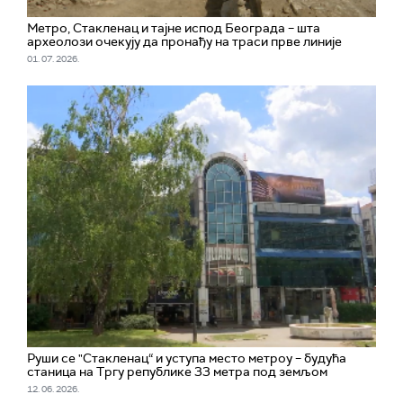
Метро, Стакленац и тајне испод Београда – шта
археолози очекују да пронађу на траси прве линије
01. 07. 2026.
Руши се "Стакленац“ и уступа место метроу – будућа
станица на Тргу републике 33 метра под земљом
12. 06. 2026.