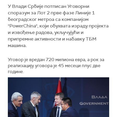
У Влади Србије потписан Уговорни
споразум за Лот 2 прве фазе Линије 1
београдског метроа са компанијом
"PowerChina", који обухвата израду пројекта
и извођење радова, укључујући и
припремне активности и набавку ТБМ
машина.
Уговор је вредан 720 милиона евра, а рок за
реализацију уговора је 45 месеци плус две
године.