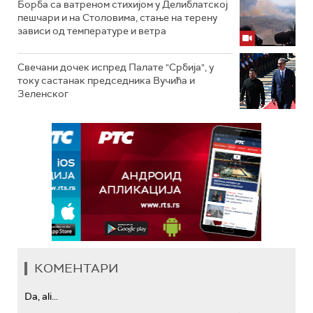
Борба са ватреном стихијом у Делиблатској
пешчари и на Столовима, стање на терену
зависи од температуре и ветра
Свечани дочек испред Палате "Србија", у
току састанак председника Вучића и
Зеленског
КОМЕНТАРИ
Da, ali...