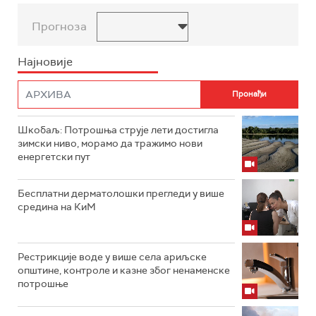
Прогноза
Најновије
Шкобаљ: Потрошња струје лети достигла
зимски ниво, морамо да тражимо нови
енергетски пут
Бесплатни дерматолошки прегледи у више
средина на КиМ
Рестрикције воде у више села ариљске
општине, контроле и казне због ненаменске
потрошње