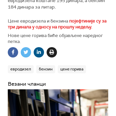
евродизела коштаће 195 динара, а бензин
184 динара за литар.
Цене евродизела и бензина
појефтиније су за
три динала у односу на прошлу недељу.
Нове цене горива биће објављене наредног
петка.
евродизел
бензин
цене горива
Везани чланци