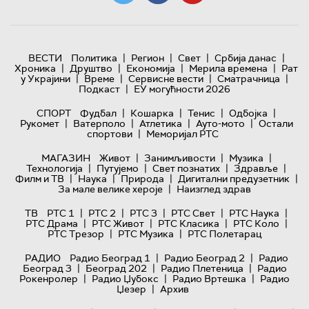
|
|
|
|
ВЕСТИ
Политика
Регион
Свет
Србија данас
|
|
|
|
Хроника
Друштво
Економија
Мерила времена
Рат
|
|
|
|
у Украјини
Време
Сервисне вести
Сматрачница
|
Подкаст
ЕУ могућности 2026
|
|
|
|
СПОРТ
Фудбал
Кошарка
Тенис
Одбојка
|
|
|
|
Рукомет
Ватерполо
Атлетика
Ауто-мото
Остали
|
спортови
Меморијал РТС
|
|
|
МАГАЗИН
Живот
Занимљивости
Музика
|
|
|
|
Технологијa
Путујемо
Свет познатих
Здравље
|
|
|
|
Филм и ТВ
Наука
Природа
Дигитални предузетник
|
За мале велике хероје
Наизглед здрав
|
|
|
|
|
ТВ
РТС 1
РТС 2
РТС 3
РТС Свет
РТС Наука
|
|
|
|
РТС Драма
РТС Живот
РТС Класика
РТС Коло
|
|
РТС Трезор
РТС Музика
РТС Полетарац
|
|
РАДИО
Радио Београд 1
Радио Београд 2
Радио
|
|
|
Београд 3
Београд 202
Радио Плетеница
Радио
|
|
|
Рокенролер
Радио Џубокс
Радио Вртешка
Радио
|
Џезер
Архив