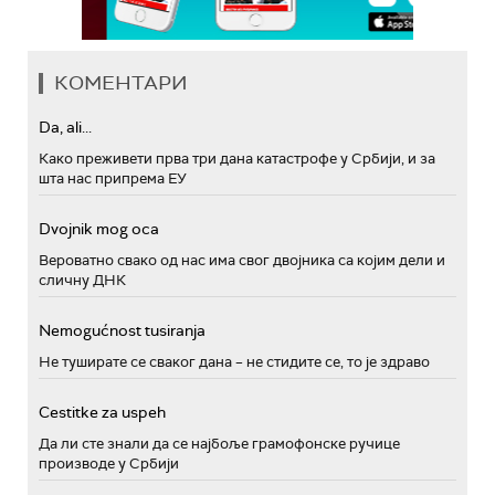
КОМЕНТАРИ
Da, ali...
Како преживети прва три дана катастрофе у Србији, и за
шта нас припрема ЕУ
Dvojnik mog oca
Вероватно свако од нас има свог двојника са којим дели и
сличну ДНК
Nemogućnost tusiranja
Не туширате се сваког дана – не стидите се, то је здраво
Cestitke za uspeh
Да ли сте знали да се најбоље грамофонске ручице
производе у Србији