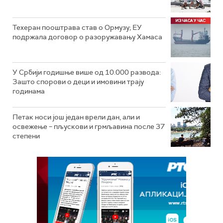
Техеран пооштрава став о Ормузу; ЕУ
подржала договор о разоружавању Хамаса
У Србији годишње више од 10.000 развода:
Зашто спорови о деци и имовини трају
годинама
Петак носи још један врели дан, али и
освежење – пљускови и грмљавина после 37
степени