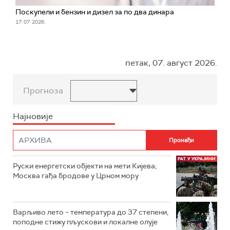
Поскупели и бензин и дизел за по два динара
17. 07. 2026.
петак, 07. август 2026.
Прогноза
Најновије
Руски енергетски објекти на мети Кијева;
Москва гађа бродове у Црном мору
Варљиво лето – температура до 37 степени,
поподне стижу пљускови и локалне олује