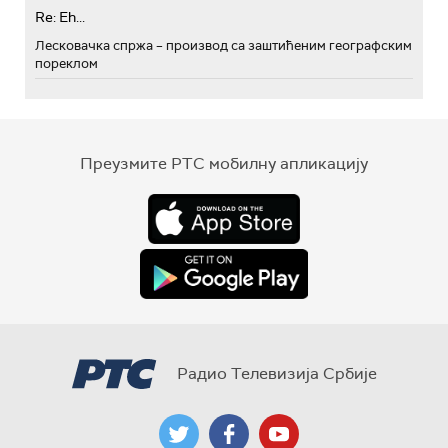
Re: Eh...
Лесковачка спржа – производ са заштићеним географским
пореклом
Преузмите РТС мобилну апликацију
Радио Телевизија Србије