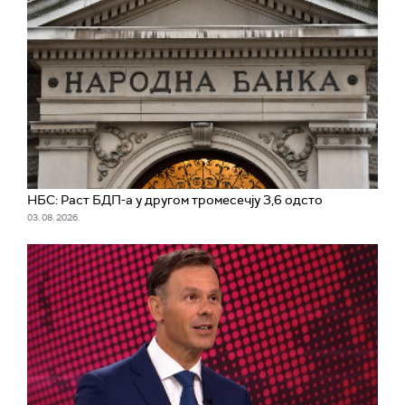
НБС: Раст БДП-а у другом тромесечју 3,6 одсто
03. 08. 2026.