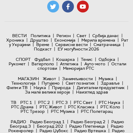
|
|
|
|
ВЕСТИ
Политика
Регион
Свет
Србија данас
|
|
|
|
Хроника
Друштво
Економија
Мерила времена
Рат
|
|
|
|
у Украјини
Време
Сервисне вести
Сматрачница
|
Подкаст
ЕУ могућности 2026
|
|
|
|
СПОРТ
Фудбал
Кошарка
Тенис
Одбојка
|
|
|
|
Рукомет
Ватерполо
Атлетика
Ауто-мото
Остали
|
спортови
Меморијал РТС
|
|
|
МАГАЗИН
Живот
Занимљивости
Музика
|
|
|
|
Технологијa
Путујемо
Свет познатих
Здравље
|
|
|
|
Филм и ТВ
Наука
Природа
Дигитални предузетник
|
За мале велике хероје
Наизглед здрав
|
|
|
|
|
ТВ
РТС 1
РТС 2
РТС 3
РТС Свет
РТС Наука
|
|
|
|
РТС Драма
РТС Живот
РТС Класика
РТС Коло
|
|
РТС Трезор
РТС Музика
РТС Полетарац
|
|
РАДИО
Радио Београд 1
Радио Београд 2
Радио
|
|
|
Београд 3
Београд 202
Радио Плетеница
Радио
|
|
|
Рокенролер
Радио Џубокс
Радио Вртешка
Радио