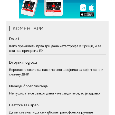
КОМЕНТАРИ
Da, ali...
Како преживети прва три дана катастрофе у Србији, и за
шта нас припрема ЕУ
Dvojnik mog oca
Вероватно свако од нас има свог двојника са којим дели и
сличну ДНК
Nemogućnost tusiranja
Не туширате се сваког дана – не стидите се, то је здраво
Cestitke za uspeh
Да ли сте знали да се најбоље грамофонске ручице