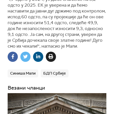
одсто у 2025. ЕК је уверена и да ћемо
наставити да јавни дуг држимо под контролом,
испод 60 одсто, па су пројекције да ће он ове
године износити 51,4 одсто, следеће 49,9,
док ће незапосленост износити 9,3, односно
9,1 одсто. Ја сам, на другој страни, уверен да
је Србија дочекала своје златне године! Дуго
смо их чекали!", нагласио је Мали.
Синиша Мали
БДП Србије
Везани чланци