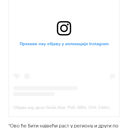
Прикажи ову објаву у апликацији Instagram
Објава коју дели Siniša Mali, PhD, MBA, CFA, CAIA (@mali_sinisa)
"Ово ће бити највећи раст у региону и други по