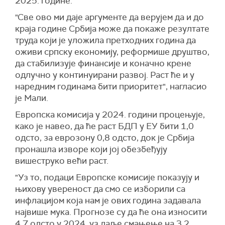
2025. године.
"Све ово ми даје аргументе да верујем да и до
краја године Србија може да покаже резултате
труда који је уложила претходних година да
оживи српску економију, реформише друштво,
да стабилизује финансије и коначно крене
одлучно у континуирани развој. Раст ће и у
наредним годинама бити приоритет", нагласио
је Мали.
Европска комисија у 2024. години процењује,
како је навео, да ће раст БДП у ЕУ бити 1,0
одсто, за еврозону 0,8 одсто, док је Србија
пронашла изворе који јој обезбеђују
вишеструко већи раст.
"Уз то, подаци Европске комисије показују и
њихову увереност да смо се изборили са
инфлацијом која нам је ових година задавала
највише мука. Прогнозе су да ће она износити
4,7 одсто у 2024, уз даље смањење на 3,2