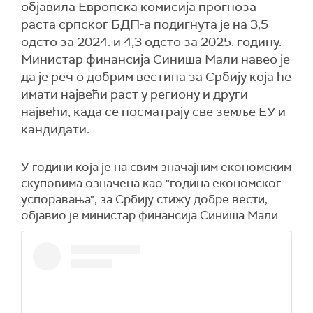
објавила Европска комисија прогноза
раста српског БДП-а подигнута је на 3,5
одсто за 2024. и 4,3 одсто за 2025. годину.
Министар финансија Синиша Мали навео је
да је реч о добрим вестина за Србију која ће
имати највећи раст у региону и други
највећи, када се посматрају све земље ЕУ и
кандидати.
У години која је на свим значајним економским
скуповима означена као "година економског
успоравања", за Србију стижу добре вести,
објавио је министар финансија Синиша Мали.