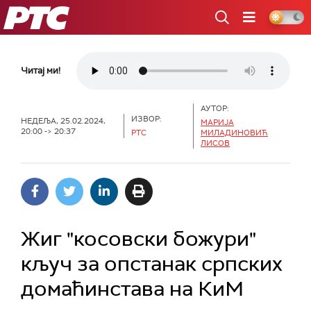
РТС
Читај ми!
АУТОР:
ИЗВОР:
НЕДЕЉА, 25.02.2024,
МАРИЈА
20:00 -> 20:37
РТС
МИЛАДИНОВИЋ
ЛИСОВ
Жиг "косовски божури"
кључ за опстанак српских
домаћинстава на КиМ