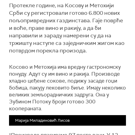
Протекле године, на Косову и Метохији
Срби су регистровали готово 6.800 нових
пољопривредних газдинстава. Гаје поврће
и воће, праве вино и ракију, а да би
направили и зараду намерени су да на
тржишту наступе са заједничким жигом као
потврдом порекла произода.
Косово и Метохија има вредну гастрономску
понуду. Адут су им вино и ракија. Производе
хладно цеђене сокове, подижу засаде гоџи
бобица, пакују лековито биље. Имају неколико
великих земљорадничких задруга. Она у
Зубином Потоку броји готово 300
коопераната.
Марија Миладиновић Лисов