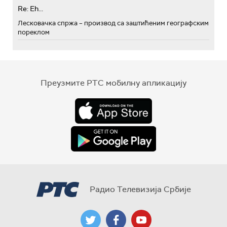
Re: Eh...
Лесковачка спржа – производ са заштићеним географским
пореклом
Преузмите РТС мобилну апликацију
Радио Телевизија Србије