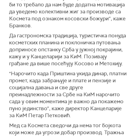
би то требало да нам буде додатна мотивација
да уведемо колективни жиг за производе са
К
осмета под ознаком косовски божури“,
каже
Бранков.
Да гастрономска традиција, туристичка понуда
косметских планина и поклоничка путовања
доприносе опстанку Срба у јужној покрајини,
кажу и у Канцеларији за КиМ. Позивају
грађане да више посећују Косово и Метохију.
"Н
арочито када
П
риштина укида динар, платни
промет, када забрањује и плате и пензије и
социјална давања и све друге
преинадлежности за
С
рбе на КиМ нарочито
сада у овим моментима је важно да покажемо
пуно јединство“,
каже директор Канцеларије
за КиМ Петар Петковић.
Мед са Космета сведочи да нема тог бојкота
који може да угрози добар производ. Тражња