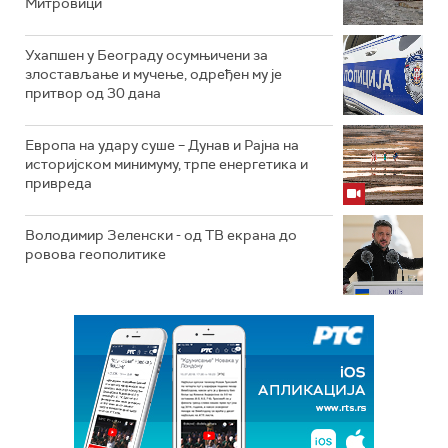
Митровици
Ухапшен у Београду осумњичени за
злостављање и мучење, одређен му је
притвор од 30 дана
Европа на удару суше – Дунав и Рајна на
историјском минимуму, трпе енергетика и
привреда
Володимир Зеленски - од ТВ екрана до
ровова геополитике