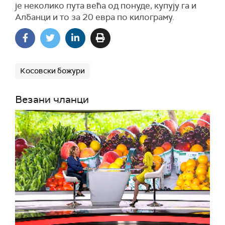
је неколико пута већа од понуде, купују га и
Албанци и то за 20 евра по килограму.
Косовски божури
Везани чланци