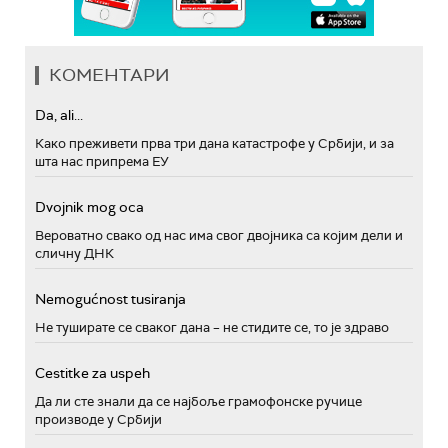
КОМЕНТАРИ
Da, ali...
Како преживети прва три дана катастрофе у Србији, и за
шта нас припрема ЕУ
Dvojnik mog oca
Вероватно свако од нас има свог двојника са којим дели и
сличну ДНК
Nemogućnost tusiranja
Не туширате се сваког дана – не стидите се, то је здраво
Cestitke za uspeh
Да ли сте знали да се најбоље грамофонске ручице
производе у Србији