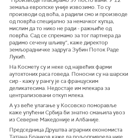
"П
роизводе пласирамо 97 посто вани.
У
12
земаља европске уније извозимо.
Т
о су
производи од воћа, а радили смо и производе
од поврћа специјално за немачког купца,
мислим да то нико не ради - ражњиће од
поврћа.
Сад се спремамо за тог партнера да
радимо сечену шљиву“,
каже
директор
земљорадничке задруга
З
убин
П
оток
Раде
Лукић.
На Космету су и неке од највећих фарми
аутохтоних раса говеда. Поносни су на шарски
сир - кажу у рангу је са француским
деликатесима. Недостаје им млекара за
централизовани откуп млека.
А уз веће улагање у Косовско поморавље
каже упућени Србија би знатно смањила увоз
из Северне Македоније и Албаније.
Председница Друштва аграрних економиста
Татјана Бранков
каже да п
ољопривреда није