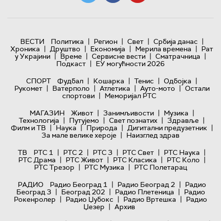
|
|
|
|
ВЕСТИ
Политика
Регион
Свет
Србија данас
|
|
|
|
Хроника
Друштво
Економија
Мерила времена
Рат
|
|
|
|
у Украјини
Време
Сервисне вести
Сматрачница
|
Подкаст
ЕУ могућности 2026
|
|
|
|
СПОРТ
Фудбал
Кошарка
Тенис
Одбојка
|
|
|
|
Рукомет
Ватерполо
Атлетика
Ауто-мото
Остали
|
спортови
Меморијал РТС
|
|
|
МАГАЗИН
Живот
Занимљивости
Музика
|
|
|
|
Технологијa
Путујемо
Свет познатих
Здравље
|
|
|
|
Филм и ТВ
Наука
Природа
Дигитални предузетник
|
За мале велике хероје
Наизглед здрав
|
|
|
|
|
ТВ
РТС 1
РТС 2
РТС 3
РТС Свет
РТС Наука
|
|
|
|
РТС Драма
РТС Живот
РТС Класика
РТС Коло
|
|
РТС Трезор
РТС Музика
РТС Полетарац
|
|
РАДИО
Радио Београд 1
Радио Београд 2
Радио
|
|
|
Београд 3
Београд 202
Радио Плетеница
Радио
|
|
|
Рокенролер
Радио Џубокс
Радио Вртешка
Радио
|
Џезер
Архив