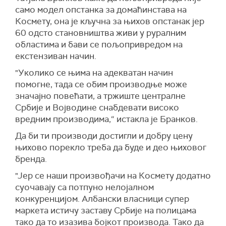
само модел опстанка за домаћинстава на
К
осмету, она је кључна за њихов опстанак јер
60 одсто становништва живи у руралним
областима и бави се пољопривредом на
екстензиван начин.
"У
колико се њима на адекватан начин
помогне, тада се обим производње може
значајно повећати, а тржиште централне
С
рбије и Војводине снабдевати високо
вредним производима,“
истакла је Бранков.
Да би ти производи достигли и добру цену
њихово порекло треба да буде и део њиховог
бренда.
"Ј
ер се наши произвођачи на
К
осмету додатно
суочавају са потпуно нелојалном
конкуренцијом.
А
лбански власници супер
маркета истичу заставу
С
рбије на полицама
тако да то изазива бојкот производа. Тако да