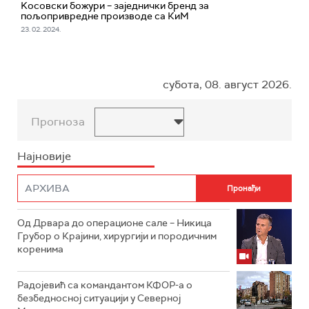
Kосовски божури – заједнички бренд за
пољопривредне производе са КиМ
23. 02. 2024.
субота, 08. август 2026.
Прогноза
Најновије
Од Дрвара до операционе сале – Никица
Грубор о Крајини, хирургији и породичним
коренима
Радојевић са командантом КФОР-а о
безбедносној ситуацији у Северној