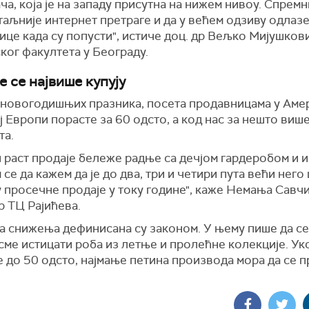
а, која је на западу присутна на нижем нивоу. Спремн
аљније интернет претраге и да у већем одзиву одлазе
це када су попусти", истиче доц. др Вељко Мијушков
ког факултета у Београду.
 се највише купују
 новогодишњих празника, посета продавницама у Аме
 Европи порасте за 60 одсто, а код нас за нешто виш
та.
 раст продаје бележе радње са дечјом гардеробом и и
 се да кажем да је до два, три и четири пута већи него 
 просечне продаје у току године", каже Немања Савчи
р ТЦ Рајићева.
а снижења дефинисана су законом. У њему пише да се
сме истицати роба из летње и пролећне колекције. Ук
до 50 одсто, најмање петина производа мора да се п