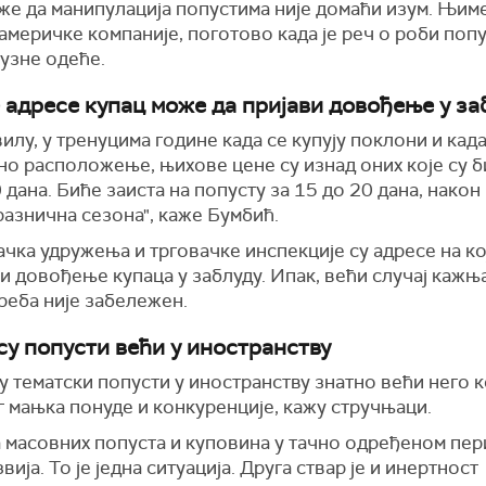
же да манипулација попустима није домаћи изум. Њим
америчке компаније, поготово када је реч о роби поп
узне одеће.
е адресе купац може да пријави довођење у за
илу, у тренуцима године када се купују поклони и када
но расположење, њихове цене су изнад оних које су б
 дана. Биће заиста на попусту за 15 до 20 дана, након
азнична сезона", каже Бумбић.
ка удружења и трговачке инспекције су адресе на ко
и довођење купаца у заблуду. Ипак, већи случај каж
реба није забележен.
су попусти већи у иностранству
у тематски попусти у иностранству знатно већи него к
г мањка понуде и конкуренције, кажу стручњаци.
 масовних попуста и куповина у тачно одређеном пер
вија. То је једна ситуација. Друга ствар је и инертност