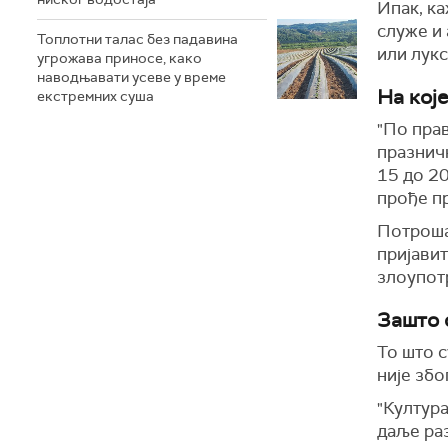
Ипак, ка
служе и 
Топлотни талас без падавина
или лукс
угрожава приносе, како
наводњавати усеве у време
На кој
екстремних суша
"По прав
празнич
15 до 20
прође пр
Потрошач
пријавит
злоупот
Зашто 
То што с
није збо
"Култура
даље раз