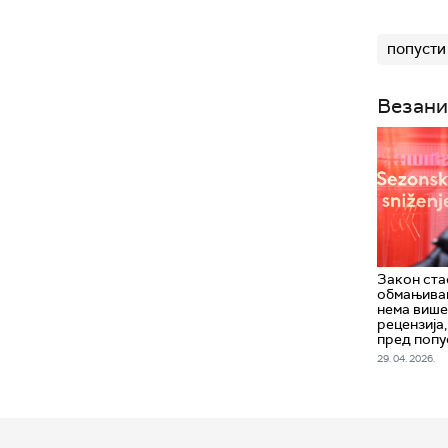
попусти
Везани
Закон ста
обмањива
нема више
рецензија
пред попу
29. 04. 2026.