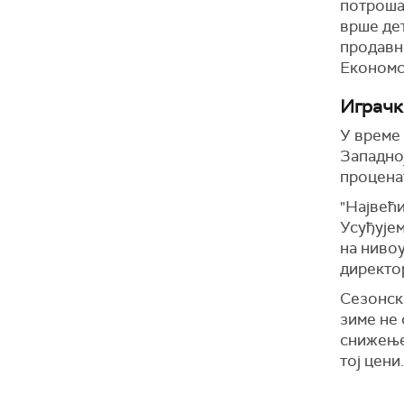
потрошач
врше дет
продавни
Економс
Играчке
У време
Западној
процена
"Највећи
Усуђујем
на нивоу
директо
Сезонск
зиме не 
снижење 
тој цени.