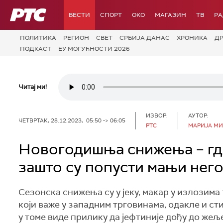
РТС
ВЕСТИ
СПОРТ
OKO
МАГАЗИН
ТВ
Р
ПОЛИТИКА
РЕГИОН
СВЕТ
СРБИЈА ДАНАС
ХРОНИКА
Д
ПОДКАСТ
ЕУ МОГУЋНОСТИ 2026
Читај ми!
ИЗВОР:
АУТОР:
ЧЕТВРТАК, 28.12.2023, 05:50 -> 06:05
РТС
МАРИЈА М
Новогодишња снижења – где
зашто су попусти мањи него
Сезонска снижења су у јеку, макар у излозима
који важе у западним трговинама, одакле и с
у томе виде прилику да јефтиније дођу до жеље