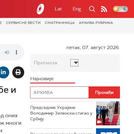
Lat
Eng
Е
СЕРВИСНЕ ВЕСТИ
СМАТРАЧНИЦА
АРХИВА РУБРИКА
петак, 07. август 2026.
Прогноза
Најновије
бе и
Председник Украјине
Володимир Зеленски стигао у
од оних
Србију
ок многи
и