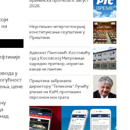
Временска прогноза 8. август
2026.
који
 на
Неуспешан четврти покушај
конституисања скупштине у
Приштини
Адвокат Пантовић: Костовићу
ефтиније
суд у Косовској Митровици
одредио притвор, изузетак
какав не памтим
звода у
могућност
Приштина забранила
ења, цене
директору "Телекома" Лучићу
улазак на КиМ, проглашен
персоном нон грата
ену
да
енад