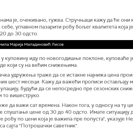
нама је, очекивано, гужва. Стручњаци кажу да ће они 
а себе, углавном пазарити робу бољег квалитета која је
20 до 30 одсто.
мила Марија Миладиновић Лисов
и у куповину иду по новогодишње поклоне, куповаће ј
де који су на већим снижењима.
чка удружења траже да се истакне најнижа цена прои
них шест месеци. Кажу да важећи прописи остављају 
улацију, будући да се непосредно пре сезонских сниж
и то вишеструко.
же да важи сат времена. Након тога, у односу на ту ц
 спуштање цене од 30 до 40 одсто. Имате ситуацију 
е робу по цени која је важила пре попуста", указује Н
са сајта "Потрошачки саветник".