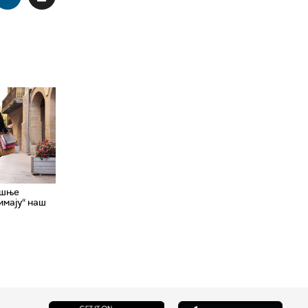
ишње
имају“ наш