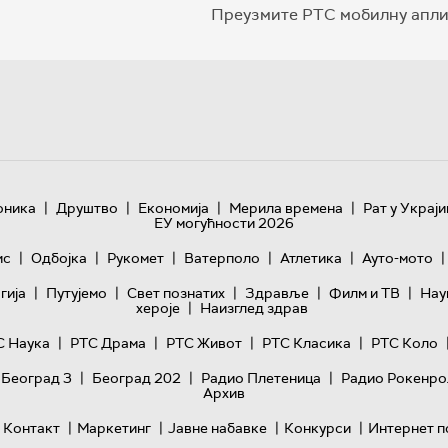
Преузмите РТС мобилну апли
|
|
|
|
оника
Друштво
Економија
Мерила времена
Рат у Украји
ЕУ могућности 2026
|
|
|
|
|
|
ис
Одбојка
Рукомет
Ватерполо
Атлетика
Ауто-мото
|
|
|
|
|
гијa
Путујемо
Свет познатих
Здравље
Филм и ТВ
Нау
|
хероје
Наизглед здрав
|
|
|
|
С Наука
РТС Драма
РТС Живот
РТС Класика
РТС Коло
|
|
|
 Београд 3
Београд 202
Радио Плетеница
Радио Рокенро
Архив
|
|
|
|
Контакт
Маркетинг
Јавне набавке
Конкурси
Интернет п