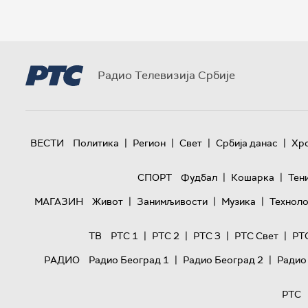
Радио Телевизија Србије
|
|
|
|
ВЕСТИ
Политика
Регион
Свет
Србија данас
Хр
|
|
СПОРТ
Фудбал
Кошарка
Тен
|
|
|
МАГАЗИН
Живот
Занимљивости
Музика
Техноло
|
|
|
|
ТВ
РТС 1
РТС 2
РТС 3
РТС Свет
РТ
|
|
РАДИО
Радио Београд 1
Радио Београд 2
Радио
РТС