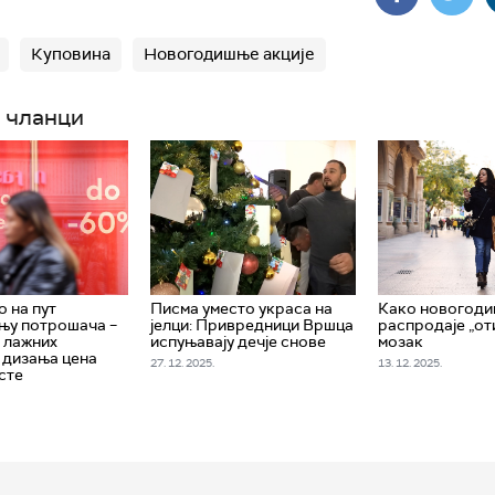
Куповина
Новогодишње акције
 чланци
о на пут
Писма уместо украса на
Како новогод
њу потрошача –
јелци: Привредници Вршца
распродаје „от
 лажних
испуњавају дечје снове
мозак
, дизања цена
27. 12. 2025.
13. 12. 2025.
сте