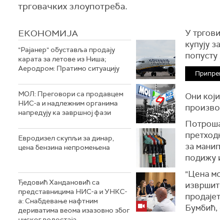
трговачких злоупотреба.
ЕКОНОМИЈА
У тргови
купују з
"Рајанер" обуставља продају
попусту 
карата за летове из Ниша;
Аеродром: Пратимо ситуацију
Припре
МОЛ: Преговори са продавцем
Они кој
НИС-а и надлежним органима
произво
напредују ка завршној фази
Потроша
претход
Евродизел скупљи за динар,
за манип
цена бензина непромењена
подижу 
"Цена мо
Ђедовић Хандановић са
извршите
представницима НИС-а и УНКС-
продајет
а: Снабдевање нафтним
Бумбић, 
дериватима веома изазовно због
ниског водостаја