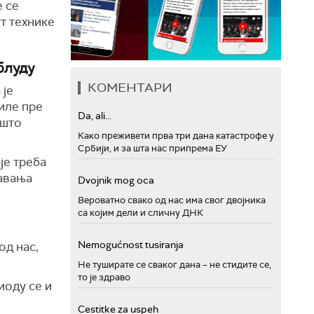
е се
ут технике
блуду
КОМЕНТАРИ
 је
иле пре
Da, ali...
 што
Како преживети прва три дана катастрофе у
Србији, и за шта нас припрема ЕУ
је треба
њавања
Dvojnik mog oca
Вероватно свако од нас има свог двојника
са којим дели и сличну ДНК
Nemogućnost tusiranja
од нас,
Не туширате се сваког дана – не стидите се,
то је здраво
иоду се и
Cestitke za uspeh