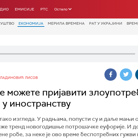
АДИО
ЕМИСИЈЕ
РТС
Остало
РУШТВО
ЕКОНОМИЈА
МЕРИЛА ВРЕМЕНА
РАТ У УКРАЈИНИ
ВРЕМ
ИЛАДИНОВИЋ ЛИСОВ
 можете пријавити злоупотре
 у иностранству
 тако изгледа. У радњама, попусти су и даље мањи 
тиже тренд новогодишње потрошачке еуфорије. И д
не робе, за неке је ово време беспотребних гужви 