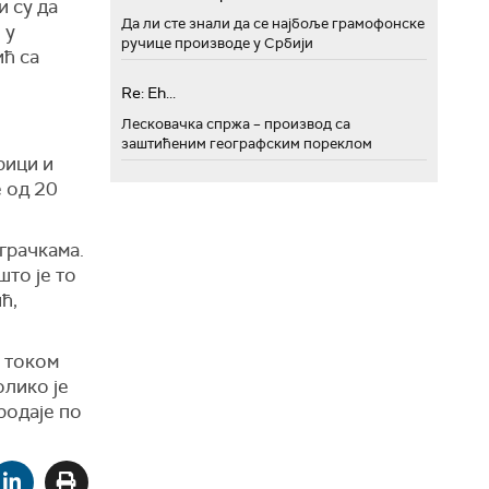
и су да
Да ли сте знали да се најбоље грамофонске
 у
ручице производе у Србији
ић са
Re: Eh...
Лесковачка спржа – производ са
заштићеним географским пореклом
рици и
е од 20
грачкама.
што је то
ћ,
 током
олико је
родаје по