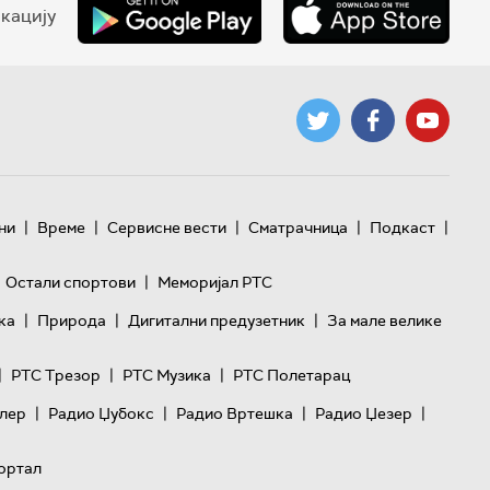
кацију
|
|
|
|
|
ни
Време
Сервисне вести
Сматрачница
Подкаст
|
Остали спортови
Меморијал РТС
|
|
|
ка
Природа
Дигитални предузетник
За мале велике
|
|
|
РТС Трезор
РТС Музика
РТС Полетарац
|
|
|
|
лер
Радио Џубокс
Радио Вртешка
Радио Џезер
ортал