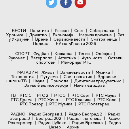
|
|
|
|
ВЕСТИ
Политика
Регион
Свет
Србија данас
|
|
|
|
Хроника
Друштво
Економија
Мерила времена
Рат
|
|
|
|
у Украјини
Време
Сервисне вести
Сматрачница
|
Подкаст
ЕУ могућности 2026
|
|
|
|
СПОРТ
Фудбал
Кошарка
Тенис
Одбојка
|
|
|
|
Рукомет
Ватерполо
Атлетика
Ауто-мото
Остали
|
спортови
Меморијал РТС
|
|
|
МАГАЗИН
Живот
Занимљивости
Музика
|
|
|
|
Технологијa
Путујемо
Свет познатих
Здравље
|
|
|
|
Филм и ТВ
Наука
Природа
Дигитални предузетник
|
За мале велике хероје
Наизглед здрав
|
|
|
|
|
ТВ
РТС 1
РТС 2
РТС 3
РТС Свет
РТС Наука
|
|
|
|
РТС Драма
РТС Живот
РТС Класика
РТС Коло
|
|
РТС Трезор
РТС Музика
РТС Полетарац
|
|
РАДИО
Радио Београд 1
Радио Београд 2
Радио
|
|
|
Београд 3
Београд 202
Радио Плетеница
Радио
|
|
|
Рокенролер
Радио Џубокс
Радио Вртешка
Радио
|
Џезер
Архив