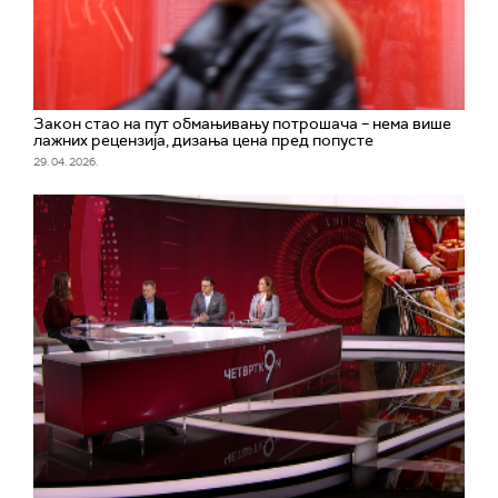
Закон стао на пут обмањивању потрошача – нема више
лажних рецензија, дизања цена пред попусте
29. 04. 2026.