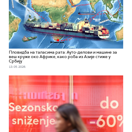
Пловидба на таласима рата: Ауто-делови и машине за
веш круже око Африке, како роба из Азије стиже у
Србију
13. 05. 2026.