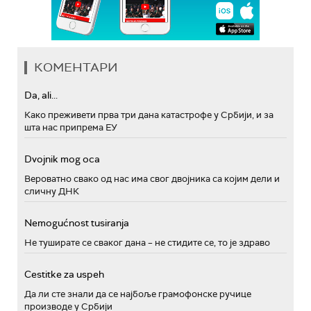
КОМЕНТАРИ
Da, ali...
Како преживети прва три дана катастрофе у Србији, и за
шта нас припрема ЕУ
Dvojnik mog oca
Вероватно свако од нас има свог двојника са којим дели и
сличну ДНК
Nemogućnost tusiranja
Не туширате се сваког дана – не стидите се, то је здраво
Cestitke za uspeh
Да ли сте знали да се најбоље грамофонске ручице
производе у Србији