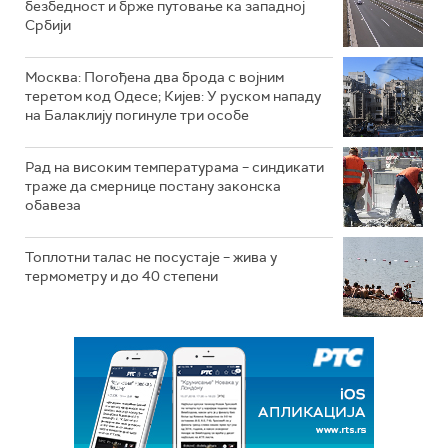
безбедност и брже путовање ка западној
Србији
Москва: Погођена два брода с војним
теретом код Одесе; Кијев: У руском нападу
на Балаклију погинуле три особе
Рад на високим температурама – синдикати
траже да смернице постану законска
обавеза
Топлотни талас не посустаје – жива у
термометру и до 40 степени