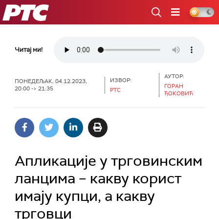
РТС
Читај ми!
АУТОР:
ИЗВОР:
ПОНЕДЕЉАК, 04.12.2023,
ГОРАН
20:00 -> 21:35
РТС
ЂОКОВИЋ
Апликације у трговинским
ланцима – какву корист
имају купци, а какву
трговци