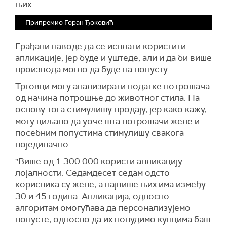
њих.
Припремио Горан Ђоковић
Грађани наводе да се исплати користити
апликације, јер буде и уштеде, али и да би више
производа могло да буде на попусту.
Трговци могу анализирати податке потрошача
од начина потрошње до животног стила. На
основу тога стимулишу продају, јер како кажу,
могу циљано да уоче шта потрошачи желе и
посебним попустима стимулишу свакога
појединачно.
"Више од 1.300.000 користи апликацију
лојалности. Седамдесет седам одсто
корисника су жене, а највише њих има између
30 и 45 година. Апликација, односно
алгоритам омогућава да персонализујемо
попусте, односно да их понудимо купцима баш