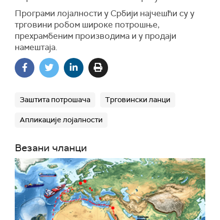
Програми лојалности у Србији најчешћи су у
трговини робом широке потрошње,
прехрамбеним производима и у продаји
намештаја.
Заштита потрошача
Трговински ланци
Апликације лојалности
Везани чланци