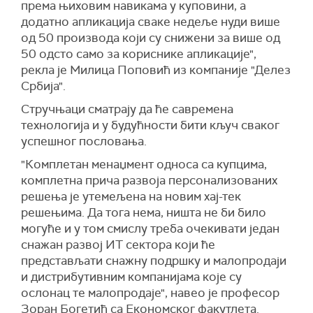
према њиховим навикама у куповини, а
додатно апликација сваке недеље нуди више
од 50 производа који су снижени за више од
50 одсто само за кориснике апликације",
рекла је Милица Поповић из компаније "Делез
Србија".
Стручњаци сматрају да ће савремена
технологија и у будућности бити кључ сваког
успешног пословања.
"Комплетан менаџмент односа са купцима,
комплетна прича развоја персонализованих
решења је утемељена на новим хај-тек
решењима. Да тога нема, ништа не би било
могуће и у том смислу треба очекивати један
снажан развој ИТ сектора који ће
представљати снажну подршку и малопродаји
и дистрибутивним компанијама које су
ослонац те малопродаје", навео је професор
Зоран Богетић са Економског факутлета.