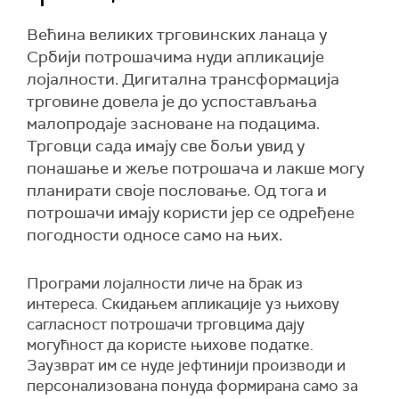
Већина великих трговинских ланаца у
Србији потрошачима нуди апликације
лојалности. Дигитална трансформација
трговине довела је до успостављања
малопродаје засноване на подацима.
Трговци сада имају све бољи увид у
понашање и жеље потрошача и лакше могу
планирати своје пословање. Од тога и
потрошачи имају користи јер се одређене
погодности односе само на њих.
Програми лојалности личе на брак из
интереса. Скидањем апликације уз њихову
сагласност потрошачи трговцима дају
могућност да користе њихове податке.
Заузврат им се нуде јефтинији производи и
персонализована понуда формирана само за