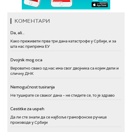
КОМЕНТАРИ
Da, ali...
Како преживети прва три дана катастрофе у Србији, и за
шта нас припрема ЕУ
Dvojnik mog oca
Вероватно свако од нас има свог двојника са којим дели и
сличну ДНК
Nemogućnost tusiranja
Не туширате се сваког дана – не стидите се, то је здраво
Cestitke za uspeh
Да ли сте знали да се најбоље грамофонске ручице
производе у Србији