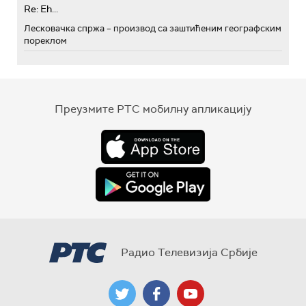
Re: Eh...
Лесковачка спржа – производ са заштићеним географским
пореклом
Преузмите РТС мобилну апликацију
Радио Телевизија Србије