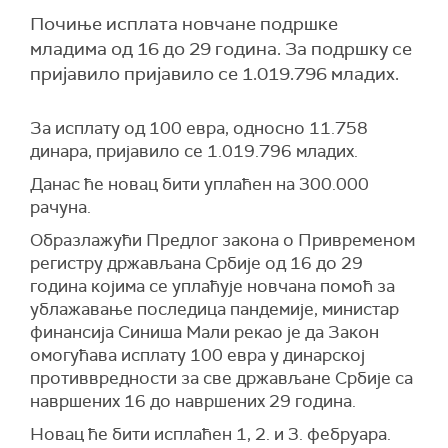
Почиње исплата новчане подршке
младима од 16 до 29 година. За подршку се
пријавило пријавило се 1.019.796 младих.
За исплату од 100 евра, односно 11.758
динара, пријавило се 1.019.796 младих.
Данас ће новац бити уплаћен на 300.000
рачуна.
Образлажући Предлог закона о Привременом
регистру држављана Србије од 16 до 29
година којима се уплаћује новчана помоћ за
ублажавање последица пандемије, министар
финансија Синиша Мали рекао је да Закон
омогућава исплату 100 евра у динарској
противвредности за све држављане Србије са
навршених 16 до навршених 29 година.
Новац ће бити исплаћен 1, 2. и 3. фебруара.