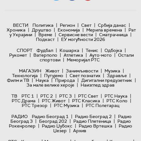
|
|
|
|
ВЕСТИ
Политика
Регион
Свет
Србија данас
|
|
|
|
Хроника
Друштво
Економија
Мерила времена
Рат
|
|
|
|
у Украјини
Време
Сервисне вести
Сматрачница
|
Подкаст
ЕУ могућности 2026
|
|
|
|
СПОРТ
Фудбал
Кошарка
Тенис
Одбојка
|
|
|
|
Рукомет
Ватерполо
Атлетика
Ауто-мото
Остали
|
спортови
Меморијал РТС
|
|
|
МАГАЗИН
Живот
Занимљивости
Музика
|
|
|
|
Технологијa
Путујемо
Свет познатих
Здравље
|
|
|
|
Филм и ТВ
Наука
Природа
Дигитални предузетник
|
За мале велике хероје
Наизглед здрав
|
|
|
|
|
ТВ
РТС 1
РТС 2
РТС 3
РТС Свет
РТС Наука
|
|
|
|
РТС Драма
РТС Живот
РТС Класика
РТС Коло
|
|
РТС Трезор
РТС Музика
РТС Полетарац
|
|
РАДИО
Радио Београд 1
Радио Београд 2
Радио
|
|
|
Београд 3
Београд 202
Радио Плетеница
Радио
|
|
|
Рокенролер
Радио Џубокс
Радио Вртешка
Радио
|
Џезер
Архив