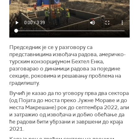
Председник је се у разговору са
представницима извођача радова, америчко-
турским конзорцијумом Бехтел Енка,
разговарао о динамици радова за поједине
секције, роковима и решавању проблема на
градилишту.
Вучић је казао да по уговору прва два сектора
(од Појата до моста преко Јужне Мораве и до
места Макрешане) рок до септембра 2022, али
и затражио од извођача и добио обећање да
ће радови бити убрзани и завршени до краја
2021.