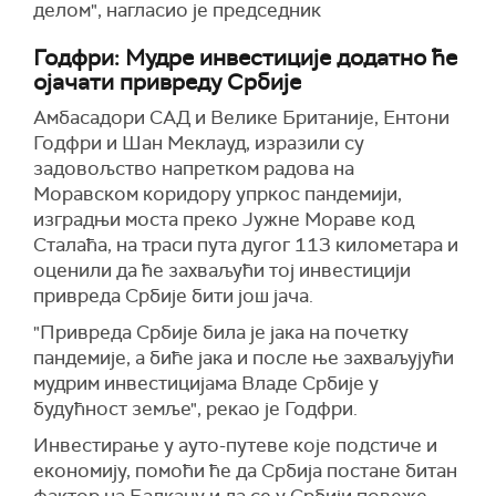
делом", нагласио је председник
Годфри: Мудре инвестиције додатно ће
ојачати привреду Србије
Амбасадори САД и Велике Британије, Ентони
Годфри и Шан Меклауд, изразили су
задовољство напретком радова на
Моравском коридору упркос пандемији,
изградњи моста преко Јужне Мораве код
Сталаћа, на траси пута дугог 113 километара и
оценили да ће захваљући тој инвестицији
привреда Србије бити још јача.
"Привреда Србије била је јака на почетку
пандемије, а биће јака и после ње захваљујући
мудрим инвестицијама Владе Србије у
будућност земље", рекао је Годфри.
Инвестирање у ауто-путеве које подстиче и
економију, помоћи ће да Србија постане битан
фактор на Балкану и да се у Србији повеже