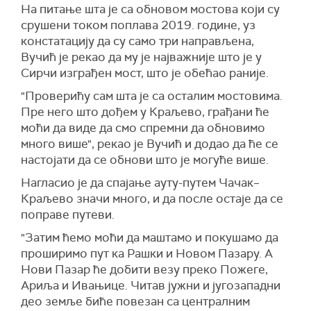
На питање шта је са обновом мостова који су
срушени током поплава 2019. године, уз
констатацију да су само три направљена,
Вучић је рекао да му је најважније што је у
Сирчи изграђен мост, што је обећао раније.
"Проверићу сам шта је са осталим мостовима.
Пре него што дођем у Краљево, грађани ће
моћи да виде да смо спремни да обновимо
много више", рекао је Вучић и додао да ће се
настојати да се обнови што је могуће више.
Нагласио је да спајање ауту-путем Чачак–
Краљево значи много, и да после остаје да се
поправе путеви.
"Затим ћемо моћи да маштамо и покушамо да
проширимо пут ка Рашки и Новом Пазару. А
Нови Пазар ће добити везу преко Пожеге,
Ариља и Ивањице. Читав јужни и југозападни
део земље биће повезан са централним