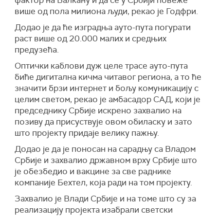
више од пола милиона људи, рекао је Годфри.
Додао је да ће изградња ауто-пута погурати
раст више од 20.000 малих и средњих
предузећа.
Оптички каблови дуж целе трасе ауто-пута
биће дигитална кичма читавог региона, а то ће
значити брзи интернет и бољу комуникацију с
целим светом, рекао је амбасадор САД, који је
председнику Србије искрено захвалио на
позиву да присуствује овом обиласку и зато
што пројекту придаје велику пажњу.
Додао је да је поносан на сарадњу са Владом
Србије и захвалио државном врху Србије што
је обезбедио и вакцине за све раднике
компаније Бехтел, која ради на том пројекту.
Захвалио је Влади Србије и на томе што су за
реализацију пројекта изабрали светски