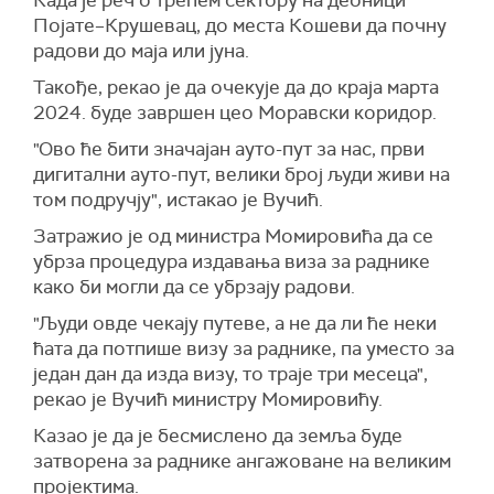
Када је реч о трећем сектору на деоници
Појате–Крушевац, до места Кошеви да почну
радови до маја или јуна.
Такође, рекао је да очекује да до краја марта
2024. буде завршен цео Моравски коридор.
"Ово ће бити значајан ауто-пут за нас, први
дигитални ауто-пут, велики број људи живи на
том подручју", истакао је Вучић.
Затражио је од министра Момировића да се
убрза процедура издавања виза за раднике
како би могли да се убрзају радови.
"Људи овде чекају путеве, а не да ли ће неки
ћата да потпише визу за раднике, па уместо за
један дан да изда визу, то траје три месеца",
рекао је Вучић министру Момировићу.
Казао је да је бесмислено да земља буде
затворена за раднике ангажоване на великим
пројектима.