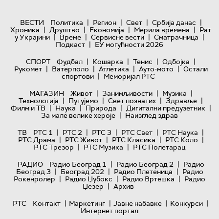
|
|
|
|
ВЕСТИ
Политика
Регион
Свет
Србија данас
|
|
|
|
Хроника
Друштво
Економија
Мерила времена
Рат
|
|
|
|
у Украјини
Време
Сервисне вести
Сматрачница
|
Подкаст
ЕУ могућности 2026
|
|
|
|
СПОРТ
Фудбал
Кошарка
Тенис
Одбојка
|
|
|
|
Рукомет
Ватерполо
Атлетика
Ауто-мото
Остали
|
спортови
Меморијал РТС
|
|
|
МАГАЗИН
Живот
Занимљивости
Музика
|
|
|
|
Технологијa
Путујемо
Свет познатих
Здравље
|
|
|
|
Филм и ТВ
Наука
Природа
Дигитални предузетник
|
За мале велике хероје
Наизглед здрав
|
|
|
|
|
ТВ
РТС 1
РТС 2
РТС 3
РТС Свет
РТС Наука
|
|
|
|
РТС Драма
РТС Живот
РТС Класика
РТС Коло
|
|
РТС Трезор
РТС Музика
РТС Полетарац
|
|
РАДИО
Радио Београд 1
Радио Београд 2
Радио
|
|
|
Београд 3
Београд 202
Радио Плетеница
Радио
|
|
|
Рокенролер
Радио Џубокс
Радио Вртешка
Радио
|
Џезер
Архив
|
|
|
|
РТС
Контакт
Маркетинг
Јавне набавке
Конкурси
Интернет портал