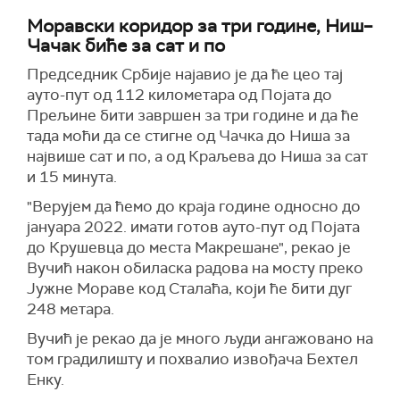
Моравски коридор за три године, Ниш–
Чачак биће за сат и по
Председник Србије најавио је да ће цео тај
ауто-пут од 112 километара од Појата до
Прељине бити завршен за три године и да ће
тада моћи да се стигне од Чачка до Ниша за
највише сат и по, а од Краљева до Ниша за сат
и 15 минута.
"Верујем да ћемо до краја године односно до
јануара 2022. имати готов ауто-пут од Појата
до Крушевца до места Макрешане", рекао је
Вучић након обиласка радова на мосту преко
Јужне Мораве код Сталаћа, који ће бити дуг
248 метара.
Вучић је рекао да је много људи ангажовано на
том градилишту и похвалио извођача Бехтел
Енку.