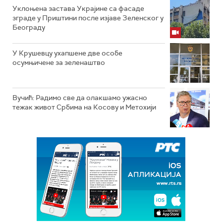
Уклоњена застава Украјине са фасаде
зграде у Приштини после изјаве Зеленског у
Београду
У Крушевцу ухапшене две особе
осумњичене за зеленаштво
Вучић: Радимо све да олакшамо ужасно
тежак живот Србима на Косову и Метохији