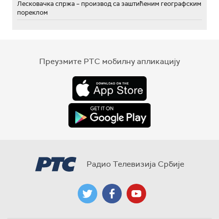
Лесковачка спржа – производ са заштићеним географским
пореклом
Преузмите РТС мобилну апликацију
Радио Телевизија Србије