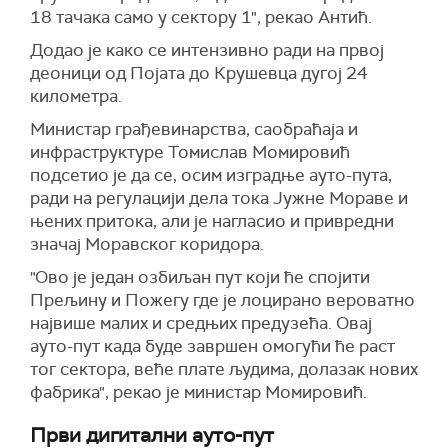
18 тачака само у сектору 1", рекао Антић.
Додао је како се интензивно ради на првој
деоници од Појата до Крушевца дугој 24
километра.
Министар грађевинарства, саобраћаја и
инфраструктуре Томислав Момировић
подсетио је да се, осим изградње ауто-пута,
ради на регулацији дела тока Јужне Мораве и
њених притока, али је нагласио и привредни
значај Моравског коридора.
"Ово је један озбиљан пут који ће спојити
Прељину и Пожегу где је лоцирано вероватно
највише малих и средњих предузећа. Овај
ауто-пут када буде завршен омогући ће раст
тог сектора, веће плате људима, долазак нових
фабрика", рекао је министар Момировић.
Први дигитални ауто-пут