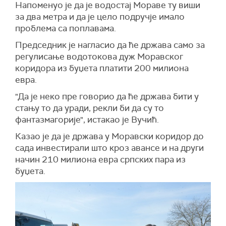
Напоменуо је да је водостај Мораве ту виши
за два метра и да је цело подручје имало
проблема са поплавама.
Председник је нагласио да ће држава само за
регулисање водотокова дуж Моравског
коридора из буџета платити 200 милиона
евра.
"Да је неко пре говорио да ће држава бити у
стању то да уради, рекли би да су то
фантазмагорије", истакао је Вучић.
Казао је да је држава у Моравски коридор до
сада инвестирали што кроз авансе и на други
начин 210 милиона евра српских пара из
буџета.