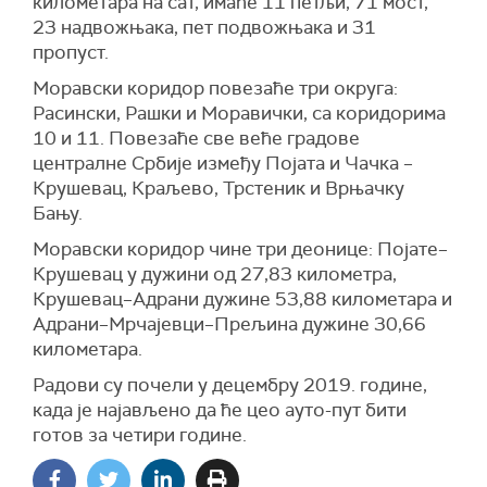
километара на сат, имаће 11 петљи, 71 мост,
23 надвожњака, пет подвожњака и 31
пропуст.
Моравски коридор повезаће три округа:
Расински, Рашки и Моравички, са коридорима
10 и 11. Повезаће све веће градове
централне Србије између Појата и Чачка –
Крушевац, Краљево, Трстеник и Врњачку
Бању.
Моравски коридор чине три деонице: Појате–
Крушевац у дужини од 27,83 километра,
Крушевац–Адрани дужине 53,88 километара и
Адрани–Мрчајевци–Прељина дужине 30,66
километара.
Радови су почели у децембру 2019. године,
када је најављено да ће цео ауто-пут бити
готов за четири године.