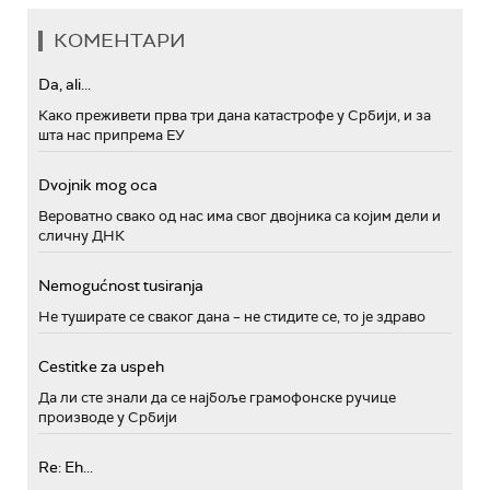
КОМЕНТАРИ
Da, ali...
Како преживети прва три дана катастрофе у Србији, и за
шта нас припрема ЕУ
Dvojnik mog oca
Вероватно свако од нас има свог двојника са којим дели и
сличну ДНК
Nemogućnost tusiranja
Не туширате се сваког дана – не стидите се, то је здраво
Cestitke za uspeh
Да ли сте знали да се најбоље грамофонске ручице
производе у Србији
Re: Eh...