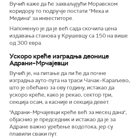
Вучић каже да ће захваљујући Моравском
коридору то подручје постати "Мека и
Медина" за инвеститоре.
Напоменуо је да је већ сада скочила цена
издавања станова у Крушевцу са 150 на више
од 300 евра.
Ускоро креће изградња деонице
Адрани–Мрчајевци
Вучић је, на питање да ли ће да почне
изградња ауто-пута на траси Чачак–Караљево,
што је обећано за ову годину, истакао да
ускоро креће, како је рекао, сектор три,
секција осам, а касније и секција девет.
"Адрани–Мрчајевци креће већ за месец дана",
објаснио је председник и истакао да је за
Адране важно уређење водотока, јер су
плавили сваки пут.