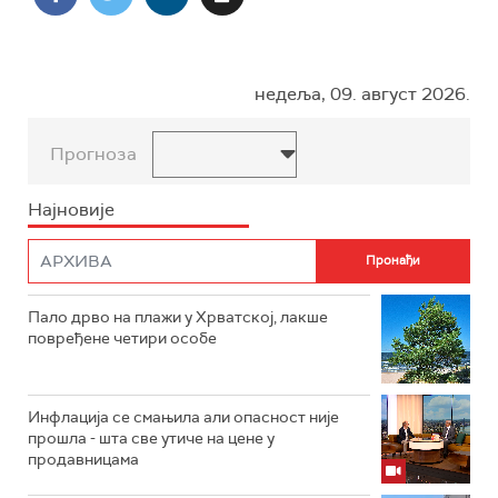
недеља, 09. август 2026.
Прогноза
Најновије
Пало дрво на плажи у Хрватској, лакше
повређене четири особе
Инфлација се смањила али опасност није
прошла - шта све утиче на цене у
продавницама