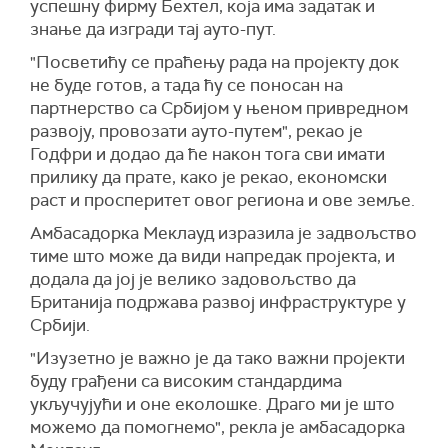
успешну фирму Бехтел, која има задатак и
знање да изгради тај ауто-пут.
"Посветићу се праћењу рада на пројекту док
не буде готов, а тада ћу се поносан на
партнерство са Србијом у њеном привредном
развоју, провозати ауто-путем", рекао је
Годфри и додао да ће након тога сви имати
прилику да прате, како је рекао, економски
раст и просперитет овог региона и ове земље.
Амбасадорка Меклауд изразила је задвољство
тиме што може да види напредак пројекта, и
додала да јој је велико задовољство да
Британија подржава развој инфраструктуре у
Србији.
"Изузетно је важно је да тако важни пројекти
буду грађени са високим стандардима
укључујући и оне еколошке. Драго ми је што
можемо да помогнемо", рекла је амбасадорка