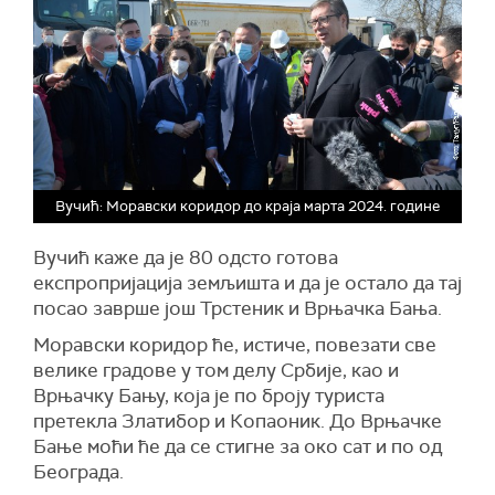
Вучић: Моравски коридор до краја марта 2024. године
Вучић каже да је 80 одсто готова
експропријација земљишта и да је остало да тај
посао заврше још Трстеник и Врњачка Бања.
Моравски коридор ће, истиче, повезати све
велике градове у том делу Србије, као и
Врњачку Бању, која је по броју туриста
претекла Златибор и Копаоник. До Врњачке
Бање моћи ће да се стигне за око сат и по од
Београда.