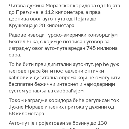
Читава дужина Моравског коридора од Појата
до Прељине је 112 километара, а прва
деоница овог ауто-пута од Појата до
Крушевца је 28 километара.
Радове изводи турско-амерички конзорцијум
Бехтел Енка, с којим је потписан уговор за
изградњу овог ауто-пута вредан 745 милиона
евра.
То ће бити први дигитални ауто-пут, јер ће дуж
његове трасе бити постављени оптички
каблови и дигитална опрема који ће омогућити
бесплатан бежични интернет и најмодернији
сyстем урпављања саобраћајем.
Током изградње коридора биће регулисан ток
Јужне Мораве и њених притока у дужини од
68 километара.
Ауто-пут је пројектован за брзину до 130