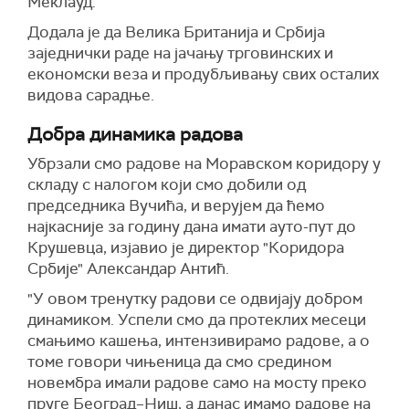
Меклауд.
Додала је да Велика Британија и Србија
заједнички раде на јачању трговинских и
економски веза и продубљивању свих осталих
видова сарадње.
Добра динамика радова
Убрзали смо радове на Моравском коридору у
складу с налогом који смо добили од
председника Вучића, и верујем да ћемо
најкасније за годину дана имати ауто-пут до
Крушевца, изјавио је директор "Коридора
Србије" Александар Антић.
"У овом тренутку радови се одвијају добром
динамиком. Успели смо да протеклих месеци
смањимо кашења, интензивирамо радове, а о
томе говори чињеница да смо средином
новембра имали радове само на мосту преко
пруге Београд–Ниш, а данас имамо радове на