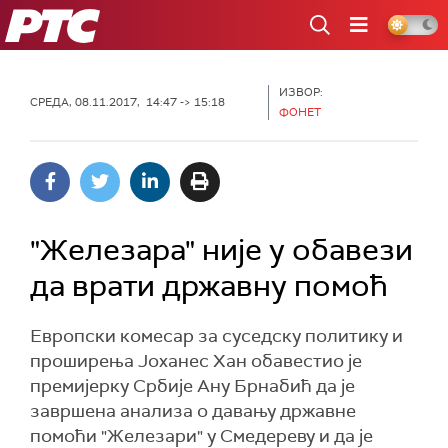
РТС
ИЗВОР:
СРЕДА, 08.11.2017, 14:47 -> 15:18
ФОНЕТ
"Железара" није у обавези
да врати државну помоћ
Европски комесар за суседску политику и
проширења Јоханес Хан обавестио је
премијерку Србије Ану Брнабић да је
завршена анализа о давању државне
помоћи "Железари" у Смедереву и да је