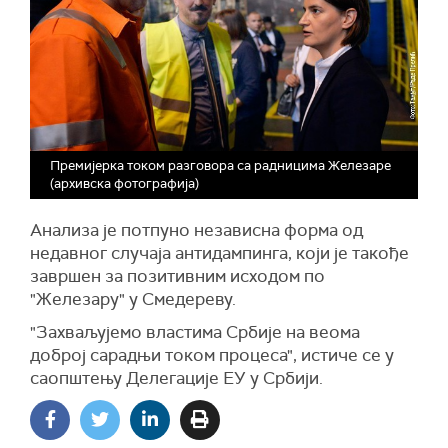
Премијерка током разговора са радницима Железаре
(aрхивска фотографија)
Анализа је потпуно независна форма од
недавног случаја антидампинга, који је такође
завршен за позитивним исходом по
"Железару" у Смедереву.
"Захваљујемо властима Србије на веома
доброј сарадњи током процеса", истиче се у
саопштењу Делегације ЕУ у Србији.