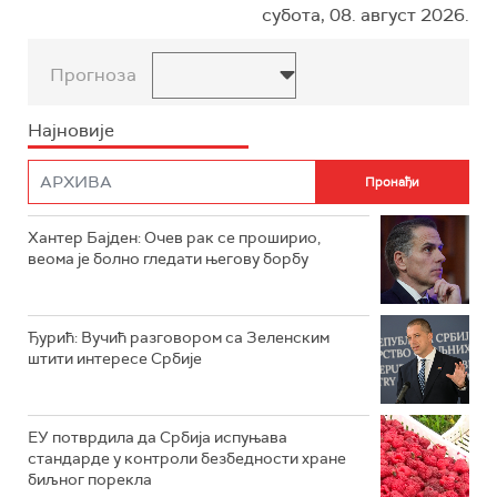
субота, 08. август 2026.
Прогноза
Најновије
Хантер Бајден: Очев рак се проширио,
веома је болно гледати његову борбу
Ђурић: Вучић разговором са Зеленским
штити интересе Србије
ЕУ потврдила да Србија испуњава
стандарде у контроли безбедности хране
биљног порекла