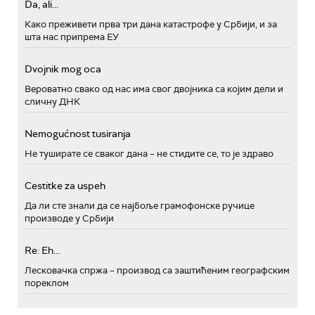
Da, ali...
Како преживети прва три дана катастрофе у Србији, и за
шта нас припрема ЕУ
Dvojnik mog oca
Вероватно свако од нас има свог двојника са којим дели и
сличну ДНК
Nemogućnost tusiranja
Не туширате се сваког дана – не стидите се, то је здраво
Cestitke za uspeh
Да ли сте знали да се најбоље грамофонске ручице
производе у Србији
Re: Eh...
Лесковачка спржа – производ са заштићеним географским
пореклом