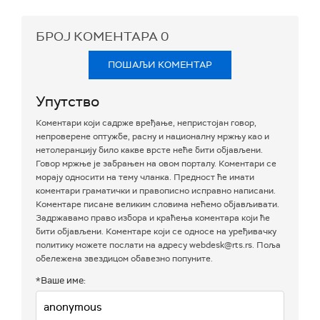
БРОЈ КОМЕНТАРА
0
ПОШАЉИ КОМЕНТАР
Упутство
Коментари који садрже вређање, непристојан говор,
непроверене оптужбе, расну и националну мржњу као и
нетолеранцију било какве врсте неће бити објављени.
Говор мржње је забрањен на овом порталу. Коментари се
морају односити на тему чланка. Предност ће имати
коментари граматички и правописно исправно написани.
Коментаре писане великим словима нећемо објављивати.
Задржавамо право избора и краћења коментара који ће
бити објављени. Коментаре који се односе на уређивачку
политику можете послати на адресу webdesk@rts.rs. Поља
обележена звездицом обавезно попуните.
*Ваше име: