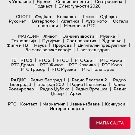
|
|
|
|
у Украјини
Време
Сервисне вести
Сматрачница
|
Подкаст
ЕУ могућности 2026
|
|
|
|
СПОРТ
Фудбал
Кошарка
Тенис
Одбојка
|
|
|
|
Рукомет
Ватерполо
Атлетика
Ауто-мото
Остали
|
спортови
Меморијал РТС
|
|
|
МАГАЗИН
Живот
Занимљивости
Музика
|
|
|
|
Технологијa
Путујемо
Свет познатих
Здравље
|
|
|
|
Филм и ТВ
Наука
Природа
Дигитални предузетник
|
За мале велике хероје
Наизглед здрав
|
|
|
|
|
ТВ
РТС 1
РТС 2
РТС 3
РТС Свет
РТС Наука
|
|
|
|
РТС Драма
РТС Живот
РТС Класика
РТС Коло
|
|
РТС Трезор
РТС Музика
РТС Полетарац
|
|
РАДИО
Радио Београд 1
Радио Београд 2
Радио
|
|
|
Београд 3
Београд 202
Радио Плетеница
Радио
|
|
|
Рокенролер
Радио Џубокс
Радио Вртешка
Радио
|
Џезер
Архив
|
|
|
|
РТС
Контакт
Маркетинг
Јавне набавке
Конкурси
Интернет портал
МАПА САЈТА