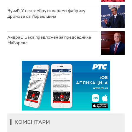
Вучић: У септембру отварамо фабрику
дронова са Израелцима
Андраш Бакa предложен за председника
Мађарске
КОМЕНТАРИ