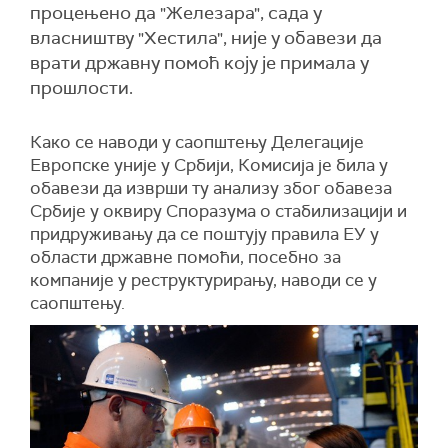
процењено да "Железара", сада у
власништву "Хестила", није у обавези да
врати државну помоћ коју је примала у
прошлости.
Како се наводи у саопштењу Делегације
Европске уније у Србији, Комисија је била у
обавези да изврши ту анализу због обавеза
Србије у оквиру Споразума о стабилизацији и
придруживању да се поштују правила ЕУ у
области државне помоћи, посебно за
компаније у реструктурирању, наводи се у
саопштењу.