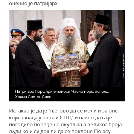
оценио је патријарх.
Патријарх Порфирије износи Часни појас испред
Храма Светог Саве
Истакао је да је "његово да се моли и за оне
који нападају њега и СПЦ" и навео да га је
погодило поређење окупљања великог броја
људи који су дошли да се поклоне Појасу