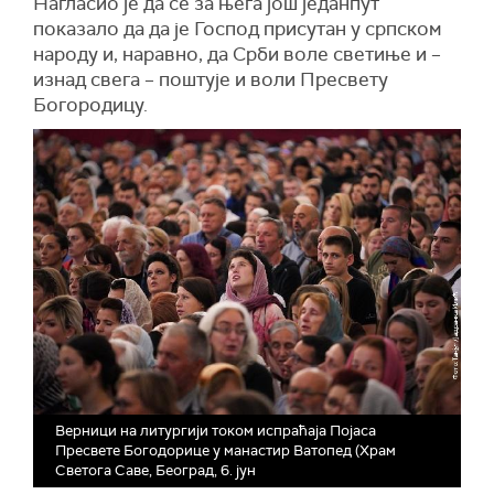
Нагласио је да се за њега још једанпут
показало да да је Господ присутан у српском
народу и, наравно, да Срби воле светиње и –
изнад свега – поштује и воли Пресвету
Богородицу.
Верници на литургији током испраћаја Појаса
Пресвете Богодорице у манастир Ватопед (Храм
Светога Саве, Београд, 6. јун