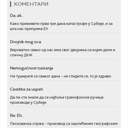
КОМЕНТАРИ
Da, ali...
Како преживети прва три дана катастрофе у Србији, и за
шта нас припрема ЕУ
Dvojnik mog oca
Вероватно свако од нас има свог двојника са којим дели и
сличну ДНК
Nemogućnost tusiranja
Не туширате се сваког дана – не стидите се, то је здраво
Cestitke za uspeh
Да ли сте знали да се најбоље грамофонске ручице
производе у Србији
Re: Eh...
Лесковачка спржа – производ са заштићеним географским