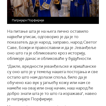
Патријарх Порфирије
На питање шта је на њега лично оставило
највећи утисак, одговорио је да је то
показатељ да је народ, заправо, народ Светог
Саве, Божји и православни и да је Јеванђеље
оно што га је обликовало кроз историју,
обликује данас и обликоваће у будућности.
"Дакле, вредности јеванђељске и хришћанске
су оно што је у темељу нашега постојања и све
остало што нам долази споља, било да је
обучено као вук у јагњећу кожу или нам се
намеће на овај или онај начин, наш народ ће
добро знати шта је то што га изражава", навео
је патријарх Порфирије.