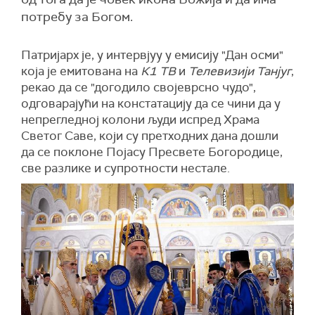
потребу за Богом.
Патријарх је, у интервјуу у емисију "Дан осми"
која је емитована на
К1 ТВ
и
Телевизији Танјуг
,
рекао да се "догодило својеврсно чудо",
одговарајући на констатацију да се чини да у
непрегледној колони људи испред Храма
Светог Саве, који су претходних дана дошли
да се поклоне Појасу Пресвете Богородице,
све разлике и супротности нестале.