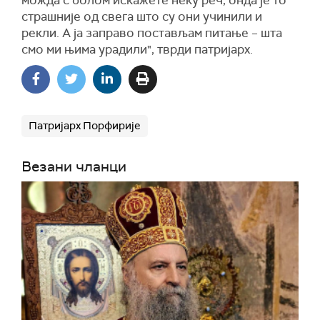
можда с болом искажете неку реч, онда је то
страшније од свега што су они учинили и
рекли. А ја заправо постављам питање – шта
смо ми њима урадили", тврди патријарх.
Патријарх Порфирије
Везани чланци