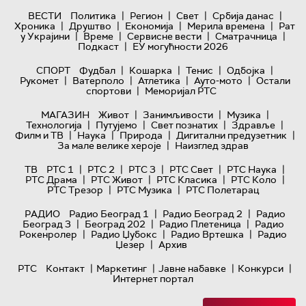
|
|
|
|
ВЕСТИ
Политика
Регион
Свет
Србија данас
|
|
|
|
Хроника
Друштво
Економија
Мерила времена
Рат
|
|
|
|
у Украјини
Време
Сервисне вести
Сматрачница
|
Подкаст
ЕУ могућности 2026
|
|
|
|
СПОРТ
Фудбал
Кошарка
Тенис
Одбојка
|
|
|
|
Рукомет
Ватерполо
Атлетика
Ауто-мото
Остали
|
спортови
Меморијал РТС
|
|
|
МАГАЗИН
Живот
Занимљивости
Музика
|
|
|
|
Технологијa
Путујемо
Свет познатих
Здравље
|
|
|
|
Филм и ТВ
Наука
Природа
Дигитални предузетник
|
За мале велике хероје
Наизглед здрав
|
|
|
|
|
ТВ
РТС 1
РТС 2
РТС 3
РТС Свет
РТС Наука
|
|
|
|
РТС Драма
РТС Живот
РТС Класика
РТС Коло
|
|
РТС Трезор
РТС Музика
РТС Полетарац
|
|
РАДИО
Радио Београд 1
Радио Београд 2
Радио
|
|
|
Београд 3
Београд 202
Радио Плетеница
Радио
|
|
|
Рокенролер
Радио Џубокс
Радио Вртешка
Радио
|
Џезер
Архив
|
|
|
|
РТС
Контакт
Маркетинг
Јавне набавке
Конкурси
Интернет портал