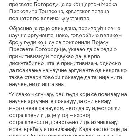
пресвете Богородице са концертом Марка
Перковића Томпсона, хрватског певача
познатог по величању усташтва.
Објаснио је да је ових дана, позивајући се на
научне аргументе, неко, говорећи о великом
броју људи који су се поклонили Појасу
Пресвете Богородице, указао да се ради о
примитивизму и подвукао да је врло
дискутабилно шта је примитивизам, односно
да позивање на научне аргументе од некога ко
такве ствари говори показује да тај није нити
научен, нити ишта зна.
"У сваком случају, ови људи који се позивају на
научне аргументе показују да они немају
много везе са науком, него да су идеолошки
острашћени и да је у тој њиховој
острашћености дозвољено и да измишљају,
мрзе, вређају и понижавају. Када вас погоде да