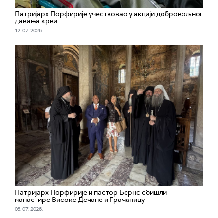
Патријарх Порфирије учествовао у акцији добровољног
давања крви
12. 07. 2026.
Патријарх Порфирије и пастор Бернс обишли
манастире Високе Дечане и Грачаницу
06. 07. 2026.