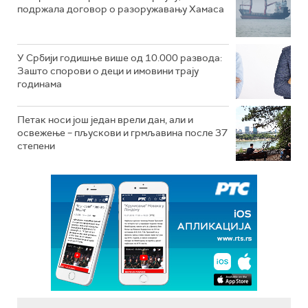
подржала договор о разоружавању Хамаса
У Србији годишње више од 10.000 развода:
Зашто спорови о деци и имовини трају
годинама
Петак носи још један врели дан, али и
освежење – пљускови и грмљавина после 37
степени