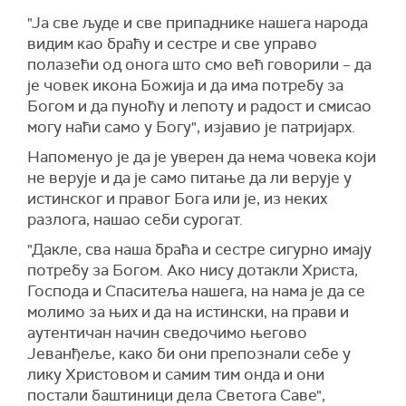
"Ја све људе и све припаднике нашега народа
видим као браћу и сестре и све управо
полазећи од онога што смо већ говорили – да
је човек икона Божија и да има потребу за
Богом и да пуноћу и лепоту и радост и смисао
могу наћи само у Богу", изјавио је патријарх.
Напоменуо је да је уверен да нема човека који
не верује и да је само питање да ли верује у
истинског и правог Бога или је, из неких
разлога, нашао себи сурогат.
"Дакле, сва наша браћа и сестре сигурно имају
потребу за Богом. Ако нису дотакли Христа,
Господа и Спаситеља нашега, на нама је да се
молимо за њих и да на истински, на прави и
аутентичан начин сведочимо његово
Јеванђеље, како би они препознали себе у
лику Христовом и самим тим онда и они
постали баштиници дела Светога Саве",