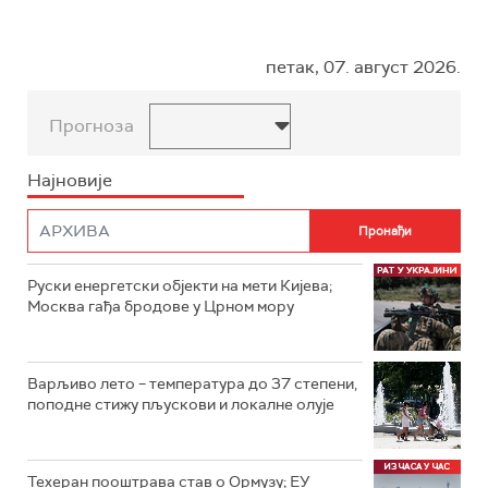
петак, 07. август 2026.
Прогноза
Најновије
Руски енергетски објекти на мети Кијева;
Москва гађа бродове у Црном мору
Варљиво лето – температура до 37 степени,
поподне стижу пљускови и локалне олује
Техеран пооштрава став о Ормузу; ЕУ