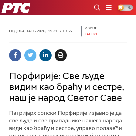
РТС
ИЗВОР:
НЕДЕЉА, 14.06.2026, 19:31 -> 19:55
ТАНЈУГ
Порфирије: Све људе
видим као браћу и сестре,
наш је народ Светог Саве
Патријарх српски Порфирије изјавио је да
све људе и све припаднике нашега народа
види као браћу и сестре, управо полазећи
од тога да је човек икона Божија и да има