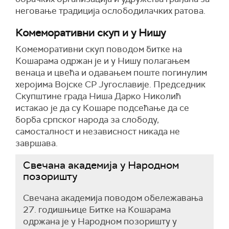
неговање традиција ослободилачких ратова.
Комеморативни скуп и у Нишу
Комеморативни скуп поводом битке на
Кошарама одржан је и у Нишу полагањем
венаца и цвећа и одавањем поште погинулим
херојима Војске СР Југославије. Председник
Скупштине града Ниша Дарко Николић
истакао је да су Кошаре подсећање да се
борба српског народа за слободу,
самосталност и независност никада не
завршава.
Свечана академија у Народном
позоришту
Свечана академија поводом обележавања
27. годишњице Битке на Кошарама
одржана је у Народном позоришту у