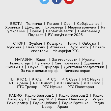
|
|
|
|
ВЕСТИ
Политика
Регион
Свет
Србија данас
|
|
|
|
Хроника
Друштво
Економија
Мерила времена
Рат
|
|
|
|
у Украјини
Време
Сервисне вести
Сматрачница
|
Подкаст
ЕУ могућности 2026
|
|
|
|
СПОРТ
Фудбал
Кошарка
Тенис
Одбојка
|
|
|
|
Рукомет
Ватерполо
Атлетика
Ауто-мото
Остали
|
спортови
Меморијал РТС
|
|
|
МАГАЗИН
Живот
Занимљивости
Музика
|
|
|
|
Технологијa
Путујемо
Свет познатих
Здравље
|
|
|
|
Филм и ТВ
Наука
Природа
Дигитални предузетник
|
За мале велике хероје
Наизглед здрав
|
|
|
|
|
ТВ
РТС 1
РТС 2
РТС 3
РТС Свет
РТС Наука
|
|
|
|
РТС Драма
РТС Живот
РТС Класика
РТС Коло
|
|
РТС Трезор
РТС Музика
РТС Полетарац
|
|
РАДИО
Радио Београд 1
Радио Београд 2
Радио
|
|
|
Београд 3
Београд 202
Радио Плетеница
Радио
|
|
|
Рокенролер
Радио Џубокс
Радио Вртешка
Радио
|
Џезер
Архив