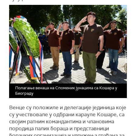
Полагање венаца на Споменик јунацима са Кошара у
Београду
Венце су положиле и делегације јединица које
су учествовале у одбрани карауле Кошаре, са
својим ратним командантима и члановима
породица палих бораца и представници
борачких организација и удружења грађана за