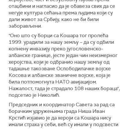
отаџбини и нагласио да је обавеза свих да се
негује култура сећања према људима који су
дали живот за Србију, како не би били
заборављени.
"Оно што су борци са Кошара тог пролећа
1999. урадили за нашу земљу – да су одбили
копнену инвазију преко југословенско-
албанске границе, јесте један чин неизмерног
херојства, који је одбранио нашу земљу од
тадашње такозване Ослободилачке војске
Косова и албанске званичне војске, која је
била потпомогнута НАТО авијацијом.
Нажалост, тада је страдало 108 наших бораца",
подсетио је Николић.
Председник и координатор Савета за рад са
борачким удружењима града Ниша Иван
Крстић изјавио је да хероји са Кошара нису
имали страха у себи, већ су имали у подсвести