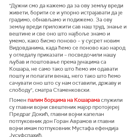
"Дужни смо да кажемо да за ову земљу вреди
живети, борити се и упорно истрајавати да је
градимо, обнављамо и подижемо. За ову
земљу вреди приложити сав наш труд, знање и
вештине и све оно што најбоље знамо и
умемо, како бисмо поново – у сусрет новим
Видовданима, када ћемо се поново као народ
у огледалу приказати – посведочили нашу
љубав и поштовање према јунацима са
Кошара, не само тако што ћемо им одавати
пошту и полагати венац, него тако што ћемо
сачувати оно што су нам оставили, државу и
слободу", сматра Стаменковски.
Помен
палим борцима на Кошарама
служили
су главни војни свештеник мајор протојереј
Предраг Докић, главни војни капелан
потпуковник дон Горан Аврамов и главни
војни имам потпуковник Мустафа ефендија
Јусуфспахић.