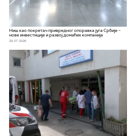
Ниш као покретач привредног опоравка југа Србије –
нове инвестиције и развој домаћих компанија
29. 07. 2026.