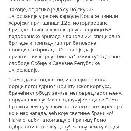
Такође, објаснио је да су Војску СР
Југославије у рејону карауле Кошаре чинили
херојски припадници 125. моторизоване
бригаде Приштинског корпуса, војници 63.
падобранске бригаде, чланови 72. специјалне
бригаде и припадници три батаљона
полицијске бригаде. Оценио је да је
приштински корпус био на "тежишту" одбране
слободе Србије и Савезне Републике
Југославије.
"Само да вас подсетим, из својих ровова
борци легендарног Приштинског корпуса,
бранећи слободу земље, неповредивост њену,
поручивали су: 'Ми не одлучујемо да ли ћемо
бранити земљу у зависности од снаге агресора
који нас напада, већ које светиње бранимо!
Нама отаџбина командује! Границу ћемо
одбранити по сваку цену! За ову земљу вреди