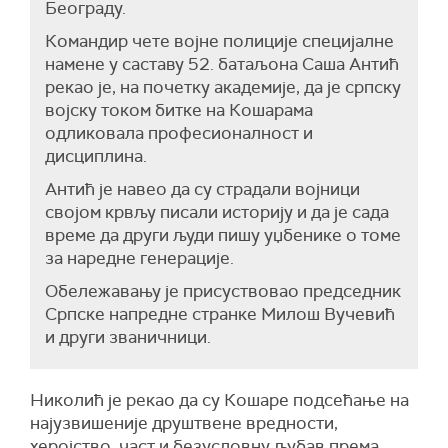
Београду.
Командир чете војне полиције специјалне
намене у саставу 52. батаљона Саша Антић
рекао је, на почетку академије, да је српску
војску током битке на Кошарама
одликовала професионалност и
дисциплина.
Антић је навео да су страдали војници
својом крвљу писали историју и да је сада
време да други људи пишу уџбенике о томе
за наредне генерације.
Обележавању је присуствовао председник
Српске напредне странке Милош Вучевић
и други званичници.
Николић је рекао да су Кошаре подсећање на
најузвишеније друштвене вредности,
херојство, част и безусловну љубав према