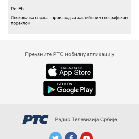
Re: Eh...
Лесковачка спржа – производ са заштићеним географским
пореклом
Преузмите РТС мобилну апликацију
Радио Телевизија Србије