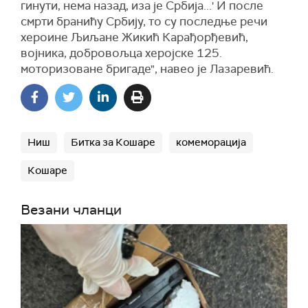
гинути, нема назад, иза је Србија...' И после
смрти бранићу Србију, то су последње речи
хероине Љиљане Жикић Карађорђевић,
војника, добровољца херојске 125.
моторизоване бригаде", навео је Лазаревић.
Ниш
Битка за Кошаре
комеморација
Кошаре
Везани чланци