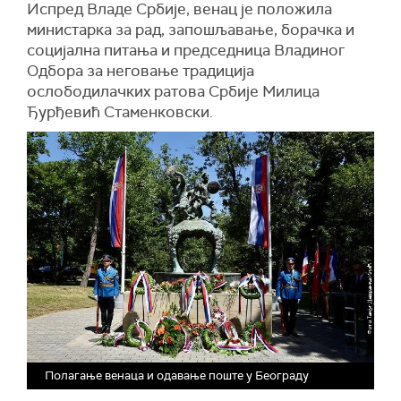
Испред Владе Србије, венац је положила
министарка за рад, запошљавање, борачка и
социјална питања и председница Владиног
Одбора за неговање традиција
ослободилачких ратова Србије Милица
Ђурђевић Стаменковски.
Полагање венаца и одавање поште у Београду