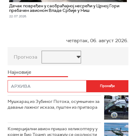
Дечак повређен у саобраћајној несрећи у Црној Гори
пребачен авионом Владе Србије у Ниш
22. 07. 2026.
четвртак, 06. август 2026.
Прогноза
Најновије
Мушкарац из Зубиног Потока, осумњичен за
давање лажног исказа, пуштен из притвора
Комерцијални авион пришао хеликоптеру у
којем је био Трамп, истражују се околности