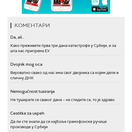
КОМЕНТАРИ
Da, ali...
Како преживети прва три дана катастрофе у Србији, и за
шта нас припрема ЕУ
Dvojnik mog oca
Вероватно свако од нас има свог двојника са којим дели и
сличну ДНК
Nemogućnost tusiranja
Не туширате се сваког дана – не стидите се, то је здраво
Cestitke za uspeh
Да ли сте знали да се најбоље грамофонске ручице
производе у Србији