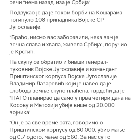
речи "нема назад, иза је Србија".
Подвукао је да је током борби на Кошарама
погинуло 108 припадника Војске СР
Југославије.
"Браћо, нисмо вас заборавили, нека вам је
вечна слава и хвала, живела Србија", поручио
је Крстић.
На скупу се обратио и бивши генерал-
пуковник Војске Југославије и командант
Приштинског корпуса Војске Југославије
Владимир Лазаревић који је навео да је
слобода земље скупо плаћена, тврдећи да је
"НАТО планирао да само у прва четири дана на
Косову и Метохији убије више од 20.000
војника".
"Он је за све време рата, говоримо о
Приштинском корпусу од 80.000, убио мање
од 0,7 одсто, мање од 560. За нас су то