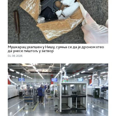
Мушкарац ухапшен у Нишу, сумња се да је дроном хтео
да унесе пиштољ у затвор
01. 08. 2026.