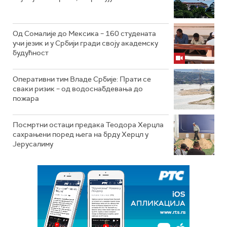
Од Сомалије до Мексика – 160 студената
учи језик и у Србији гради своју академску
будућност
Оперативни тим Владе Србије: Прати се
сваки ризик – од водоснабдевања до
пожара
Посмртни остаци предака Теодора Херцла
сахрањени поред њега на брду Херцл у
Јерусалиму