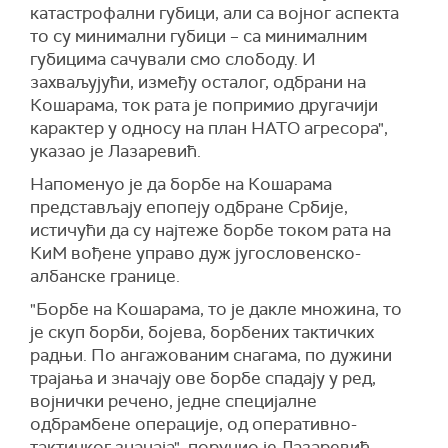
катастрофални губици, али са војног аспекта
то су минимални губици – са минималним
губицима сачували смо слободу. И
захваљујући, између осталог, одбрани на
Кошарама, ток рата је попримио другачији
карактер у односу на план НАТО агресора",
указао је Лазаревић.
Напоменуо је да борбе на Кошарама
представљају епопеју одбране Србије,
истичући да су најтеже борбе током рата на
КиМ вођене управо дуж југословенско-
албанске границе.
"Борбе на Кошарама, то је дакле множина, то
је скуп борби, бојева, борбених тактичких
радњи. По ангажованим снагама, по дужини
трајања и значају ове борбе спадају у ред,
војнички речено, једне специјалне
одбрамбене операције, од оперативно-
тактичког значаја", поручио је Лазаревић.