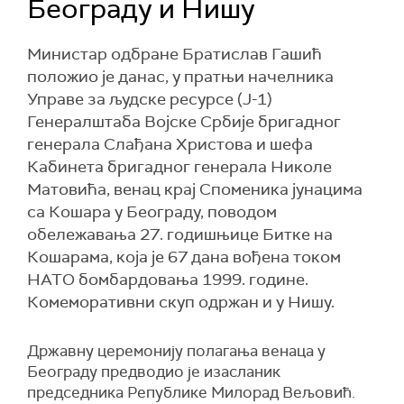
Београду и Нишу
Министар одбране Братислав Гашић
положио је данас, у пратњи начелника
Управе за људске ресурсе (Ј-1)
Генералштаба Војске Србије бригадног
генерала Слађана Христова и шефа
Кабинета бригадног генерала Николе
Матовића, венац крај Споменика јунацима
са Кошара у Београду, поводом
обележавања 27. годишњице Битке на
Кошарама, која је 67 дана вођена током
НАТО бомбардовања 1999. године.
Комеморативни скуп одржан и у Нишу.
Државну церемонију полагања венаца у
Београду предводио је изасланик
председника Републике Милорад Вељовић.