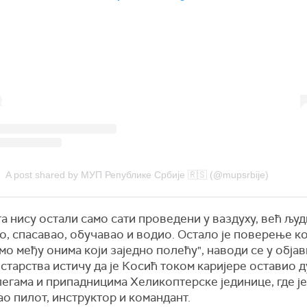
A post shared by МУП Републике Србије 🇷🇸 (@mupsrbije)
а нису остали само сати проведени у ваздуху, већ људи
, спасавао, обучавао и водио. Остало је поверење ко
мо међу онима који заједно полећу", наводи се у обја
тарства истичу да је Косић током каријере оставио д
егама и припадницима Хеликоптерске јединице, где је
о пилот, инструктор и командант.