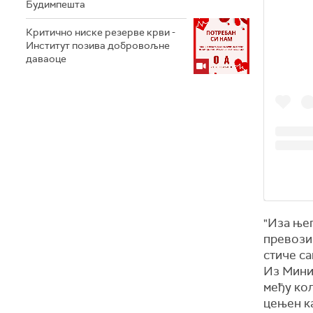
Будимпешта
Критично ниске резерве крви -
Институт позива добровољне
даваоце
"Иза њег
превозио
стиче са
Из Минис
међу кол
цењен ка