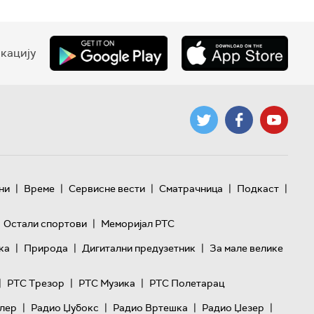
кацију
|
|
|
|
|
ни
Време
Сервисне вести
Сматрачница
Подкаст
|
Остали спортови
Меморијал РТС
|
|
|
ка
Природа
Дигитални предузетник
За мале велике
|
|
|
РТС Трезор
РТС Музика
РТС Полетарац
|
|
|
|
лер
Радио Џубокс
Радио Вртешка
Радио Џезер