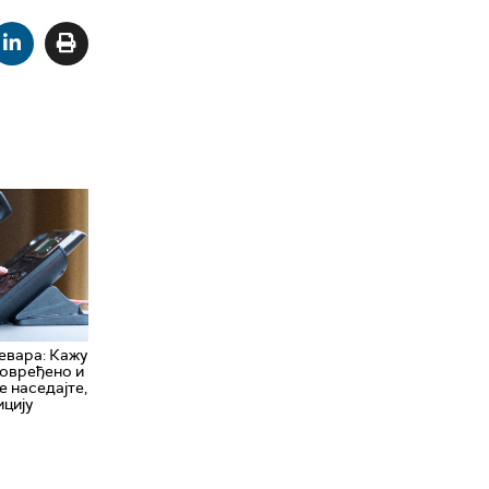
евара: Кажу
повређено и
е наседајте,
ицију