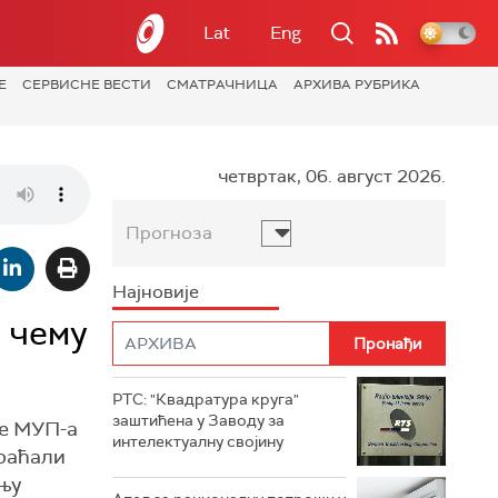
Lat
Eng
Е
СЕРВИСНЕ ВЕСТИ
СМАТРАЧНИЦА
АРХИВА РУБРИКА
четвртак, 06. август 2026.
Прогноза
Најновије
 чему
РТС: "Квадратура круга"
заштићена у Заводу за
це МУП-а
интелектуалну својину
праћали
дњу