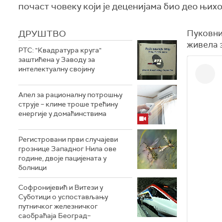
почаст човеку који је деценијама био део њихо
ДРУШТВО
Пуковник
живела з
РТС: "Квадратура круга"
заштићена у Заводу за
интелектуалну својину
Апел за рационалну потрошњу
струје – климе троше трећину
енергије у домаћинствима
Регистровани први случајеви
грознице Западног Нила ове
године, двоје пацијената у
болници
Софронијевић и Витези у
Суботици о успостављању
путничког железничког
саобраћаја Београд–