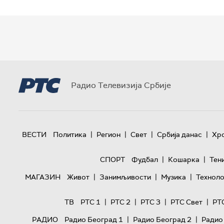
Радио Телевизија Србије
|
|
|
|
ВЕСТИ
Политика
Регион
Свет
Србија данас
Хр
|
|
СПОРТ
Фудбал
Кошарка
Тен
|
|
|
МАГАЗИН
Живот
Занимљивости
Музика
Техноло
|
|
|
|
ТВ
РТС 1
РТС 2
РТС 3
РТС Свет
РТ
|
|
РАДИО
Радио Београд 1
Радио Београд 2
Радио