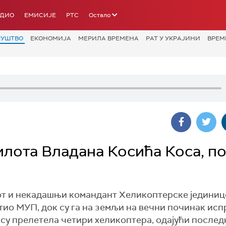
АДИО
ЕМИСИЈЕ
РТС
Остало
РУШТВО
ЕКОНОМИЈА
МЕРИЛА ВРЕМЕНА
РАТ У УКРАЈИНИ
ВРЕМ
илота Владана Косића Коса, по
от и некадашњи командант Хеликоптерске једини
пштио МУП, док су га на земљи на вечни починак ис
 су прелетела четири хеликоптера, одајући после