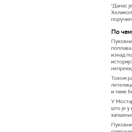
"Данас ј
Хеликопт
поручил
По чем
Пуковник
поплава
изнад п
историјс
непреки
Током ра
летелиц
и тиме 
У Мостар
што је 
хапшење 
Пуковник
операциј