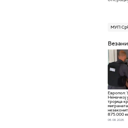
МУП Ср
Везани
Европол: 
Немачкој 
тројица к
миграната 
незаконит
875.000 е
06. 08. 2026.