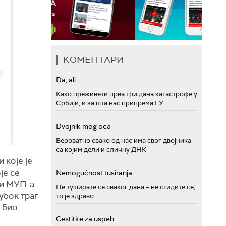
КОМЕНТАРИ
Da, ali...
Како преживети прва три дана катастрофе у
Србији, и за шта нас припрема ЕУ
Dvojnik mog oca
Вероватно свако од нас има свог двојника
са којим дели и сличну ДНК
 које је
је се
Nemogućnost tusiranja
ви МУП-а.
Не туширате се сваког дана – не стидите се,
убок траг
то је здраво
 био
Cestitke za uspeh