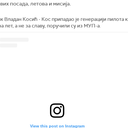
вих посада, летова и мисија.
 Владан Косић - Кос припадао је генерацији пилота ко
а лет, а не за славу, поручили су из МУП-а.
View this post on Instagram