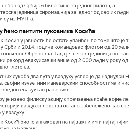
е небо над Србијом било тише за једног пилота, а
ерска јединица сиромашнија за једног од својих људи
и су из МУП-а.
у ћемо памтити пуковника Косића
 Косић у јавности ће остати упамћен по томе што је 
 у Србији 2014. године командовао флотом од 20 хел
отопљеног Обреновца. Тада је његова јединица поста
ки рекорд евакуисавши више од 2.000 људи у року од
дног летења.
тних сукоба два пута у ваздуху успео је да надмудри
е, својим изузетним маневарским способностима и ни
безбедно евакуисао рањенике.
у је извео филмску акцију спречавања крађе војне ле
у историји ваздухопловства остало забележено као с
у ваздуху.
 Косић био је ангажован на најважнијим и најтајнијим
ама на Балкану.