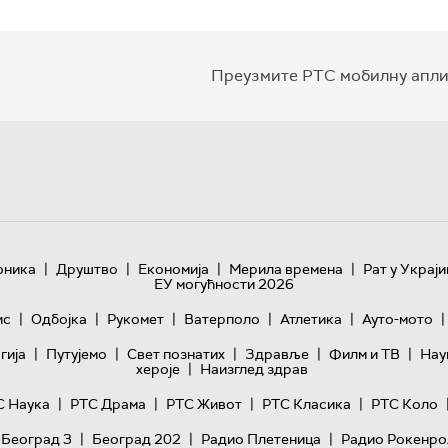
Преузмите РТС мобилну апли
|
|
|
|
оника
Друштво
Економија
Мерила времена
Рат у Украји
ЕУ могућности 2026
|
|
|
|
|
|
ис
Одбојка
Рукомет
Ватерполо
Атлетика
Ауто-мото
|
|
|
|
|
гијa
Путујемо
Свет познатих
Здравље
Филм и ТВ
Нау
|
хероје
Наизглед здрав
|
|
|
|
С Наука
РТС Драма
РТС Живот
РТС Класика
РТС Коло
|
|
|
 Београд 3
Београд 202
Радио Плетеница
Радио Рокенро