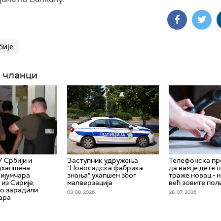
бије
 чланци
У Србији и
Заступник удружења
Телефонска пр
ухапшена
"Новосадска фабрика
да вам је дете 
ријумчара
знања" ухапшен због
траже новац - н
из Сирије,
малверзација
већ зовите пол
о зарадили
03. 08. 2026.
28. 07. 2026.
вра