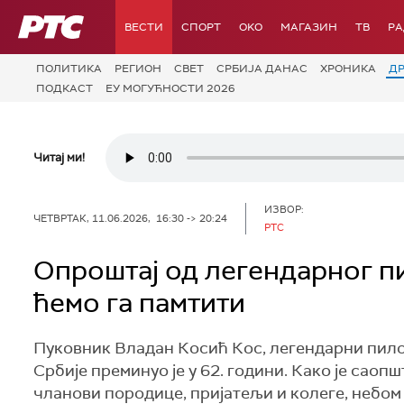
РТС
ВЕСТИ
СПОРТ
OKO
МАГАЗИН
ТВ
Р
ПОЛИТИКА
РЕГИОН
СВЕТ
СРБИЈА ДАНАС
ХРОНИКА
Д
ПОДКАСТ
ЕУ МОГУЋНОСТИ 2026
Читај ми!
ИЗВОР:
ЧЕТВРТАК, 11.06.2026, 16:30 -> 20:24
РТС
Опроштај од легендарног п
ћемо га памтити
Пуковник Владан Косић Кос, легендарни пил
Србије преминуо је у 62. години. Како је сао
чланови породице, пријатељи и колеге, небом