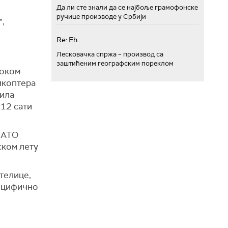
Да ли сте знали да се најбоље грамофонске
ручице производе у Србији
",
Re: Eh...
Лесковачка спржа – производ са
заштићеним географским пореклом
током
икоптера
вила
 12 сати
 НАТО
ском лету
телице,
пецифично