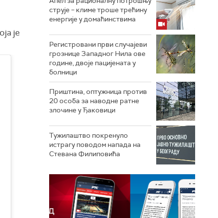
Апел за рационалну потрошњу
струје – климе троше трећину
енергије у домаћинствима
ја је
Регистровани први случајеви
грознице Западног Нила ове
године, двоје пацијената у
болници
Приштина, оптужница против
20 особа за наводне ратне
злочине у Ђаковици
Тужилаштво покренуло
истрагу поводом напада на
Стевана Филиповића